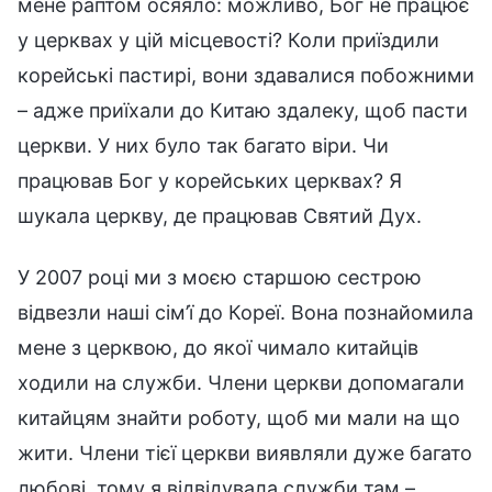
мене раптом осяяло: можливо, Бог не працює
у церквах у цій місцевості? Коли приїздили
корейські пастирі, вони здавалися побожними
– адже приїхали до Китаю здалеку, щоб пасти
церкви. У них було так багато віри. Чи
працював Бог у корейських церквах? Я
шукала церкву, де працював Святий Дух.
У 2007 році ми з моєю старшою сестрою
відвезли наші сім’ї до Кореї. Вона познайомила
мене з церквою, до якої чимало китайців
ходили на служби. Члени церкви допомагали
китайцям знайти роботу, щоб ми мали на що
жити. Члени тієї церкви виявляли дуже багато
любові, тому я відвідувала служби там –