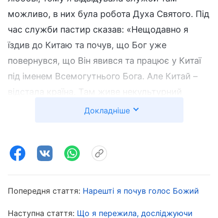
можливо, в них була робота Духа Святого. Під
час служби пастир сказав: «Нещодавно я
їздив до Китаю та почув, що Бог уже
повернувся, що Він явився та працює у Китаї
під іменем Всемогутнього Бога. Але Китай –
відстала країна. Там живе некультурний
народ. Бог такий величний – як Він може
Докладніше
явитися і працювати там? Багато хто поширює
проповідування “Східної Блискавки”. Не
слухайте їх. У такому слабкому духовному
стані, як у вас, ви ніколи не виберетесь, якщо
потрапите туди». Почувши це, я повністю
Попередня стаття:
Нарешті я почув голос Божий
погодилась. У Китаї так багато церков, де
Наступна стаття:
Що я пережила, досліджуючи
немає роботи Святого Духа. Тамтешній уряд