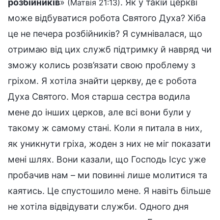
розбійників
»
. Як у такій церкві
(Матвія 21:13)
може відбуватися робота Святого Духа? Хіба
це не печера розбійників? Я сумнівалася, що
отримаю від цих служб підтримку й навряд чи
зможу колись розв’язати свою проблему з
гріхом. Я хотіла знайти церкву, де є робота
Духа Святого. Моя старша сестра водила
мене до інших церков, але всі вони були у
такому ж самому стані. Коли я питала в них,
як уникнути гріха, жоден з них не міг показати
мені шлях. Вони казали, що Господь Ісус уже
пробачив нам – ми повинні лише молитися та
каятись. Це спустошило мене. Я навіть більше
не хотіла відвідувати служби. Одного дня