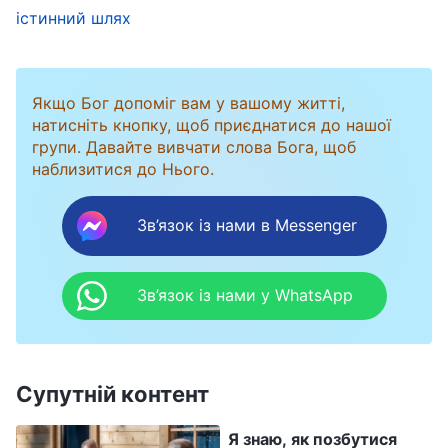
істинний шлях
пригноблює віруючих, а китайці вклоняються
ідолам. Невже Бог міг би явитися та
працювати в Китаї? Це було б неможливо.
Якщо Бог допоміг вам у вашому житті,
натисніть кнопку, щоб приєднатися до нашої
групи. Давайте вивчати слова Бога, щоб
Скоро я виявила, що пастир хоч і читав
наблизитися до Нього.
красномовні проповіді, але після них робив
зовсім інше; він не практикував шлях Господа.
Зв’язок із нами в Messenger
В мене буквально опустилися руки. Коли я
спитала пастиря, як побороти гріховність, він
Зв’язок із нами у WhatsApp
роздратовано відповів: «Всі розбещені.
Грішити – це нормально. Сповідайся перед
Господом – і отримаєш прощення. Оскільки ти
Супутній контент
бажаєш покаятися, Господь вже пробачив
твої гріхи». Слова пастиря викликали в мене
Я знаю, як позбутися