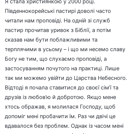
Я стала християнкою у 2000 році.
Південнокорейські пастирі доволі часто
читали нам проповіді. На одній зі служб
пастир прочитав уривок з Біблії, а потім
сказав нам бути поблажливими та
терплячими в усьому – і що ми несемо славу
Богу не тим, що слухаємо проповіді, а
застосуванням почутого на практиці. Лише
так ми можемо увійти до Царства Небесного.
Відтоді я почала ставитися до своєї сім’ї та
друзів із любов’ю й добротою. Якщо мене
хтось ображав, я молилася Господу, щоб
допоміг мені пробачити їм. Раз чи двічі це
вдавалося без проблем. Однак із часом мені