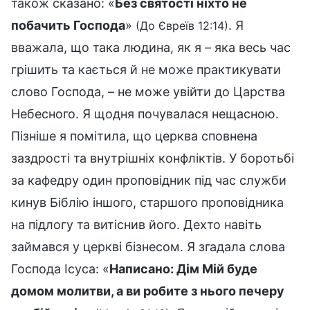
також сказано: «
Без святості ніхто не
побачить Господа
»
. Я
(До Євреїв 12:14)
вважала, що така людина, як я – яка весь час
грішить та кається й не може практикувати
слово Господа, – не може увійти до Царства
Небесного. Я щодня почувалася нещасною.
Пізніше я помітила, що церква сповнена
заздрості та внутрішніх конфліктів. У боротьбі
за кафедру один проповідник під час служби
кинув Біблію іншого, старшого проповідника
на підлогу та витіснив його. Дехто навіть
займався у церкві бізнесом. Я згадала слова
Господа Ісуса: «
Написано: Дім Мій буде
домом молитви, а ви робите з нього печеру