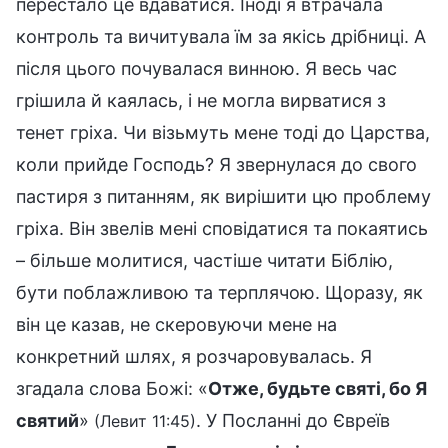
перестало це вдаватися. Іноді я втрачала
контроль та вичитувала їм за якісь дрібниці. А
після цього почувалася винною. Я весь час
грішила й каялась, і не могла вирватися з
тенет гріха. Чи візьмуть мене тоді до Царства,
коли прийде Господь? Я звернулася до свого
пастиря з питанням, як вирішити цю проблему
гріха. Він звелів мені сповідатися та покаятись
– більше молитися, частіше читати Біблію,
бути поблажливою та терплячою. Щоразу, як
він це казав, не скеровуючи мене на
конкретний шлях, я розчаровувалась. Я
згадала слова Божі: «
Отже, будьте святі, бо Я
святий
»
. У Посланні до Євреїв
(Левит 11:45)