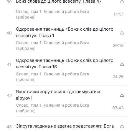
Божі слова до цілого всесвіту. Глава 47
39
Слово, том 1. Явлення й робота Бога
14:51
(вибране)
Одкровення таємниць «Божих слів до цілого
40
всесвіту». Глава 1
Слово, том 1. Явлення й робота Бога
20:18
(вибране)
Одкровення таємниць «Божих слів до цілого
41
всесвіту». Глава 16
Слово, том 1. Явлення й робота Бога
24:26
(вибране)
Якої точки зору повинні дотримуватися
42
віруючі
Слово, том 1. Явлення й робота Бога
07:43
(вибране)
Зіпсута людина не здатна представляти Бога
43