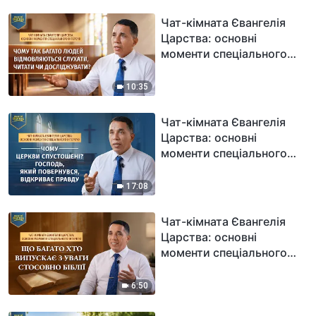
пробудження клубного
ведучого
Чат-кімната Євангелія
Царства: основні
моменти спеціального
інтерв'ю: Чому так багато
людей відмовляються
10:35
слухати, читати чи
досліджувати?
Чат-кімната Євангелія
Царства: основні
моменти спеціального
інтерв'ю: Чому церкви
спустошені? Господь,
17:08
Який повернувся,
відкриває правду
Чат-кімната Євангелія
Царства: основні
моменти спеціального
інтерв'ю: Що багато хто
випускає з уваги
6:50
стосовно Біблії