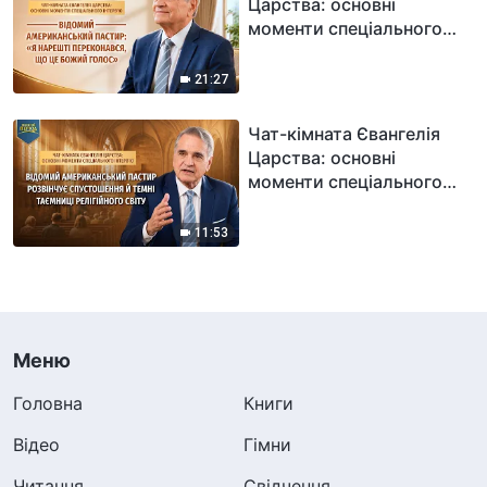
Царства: основні
моменти спеціального
інтерв'ю: Відомий
американський пастир:
21:27
«Я нарешті переконався,
що це Божий голос»
Чат-кімната Євангелія
Царства: основні
моменти спеціального
інтерв'ю: Відомий
американський пастир
11:53
розвінчує спустошення й
темні таємниці
релігійного світу
Меню
Головна
Книги
Відео
Гімни
Читання
Свідчення