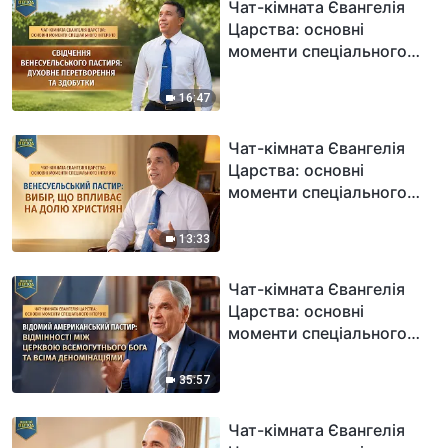
Чат-кімната Євангелія
Царства: основні
моменти спеціального
інтерв'ю: Свідчення
венесуельського
16:47
пастиря: духовне
перетворення та
Чат-кімната Євангелія
здобутки
Царства: основні
моменти спеціального
інтерв'ю: Венесуельський
пастир: вибір, що
13:33
впливає на долю
християн
Чат-кімната Євангелія
Царства: основні
моменти спеціального
інтерв'ю: Відомий
американський пастир:
35:57
відмінності між Церквою
Всемогутнього Бога та
Чат-кімната Євангелія
всіма деномінаціями