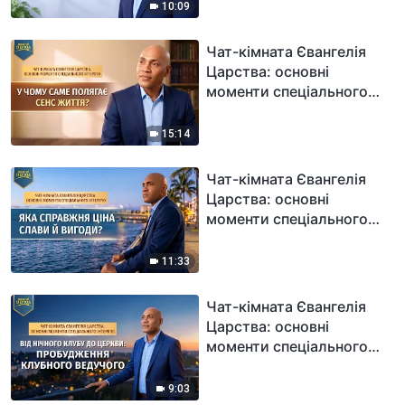
кардинально змінюється
10:09
після того, як він залишив
роботу, де панував
Чат-кімната Євангелія
постійний тиск
Царства: основні
моменти спеціального
інтерв'ю: У чому саме
полягає сенс життя?
15:14
Чат-кімната Євангелія
Царства: основні
моменти спеціального
інтерв'ю: Яка справжня
ціна слави й вигоди?
11:33
Чат-кімната Євангелія
Царства: основні
моменти спеціального
інтерв'ю: Від нічного
клубу до церкви:
9:03