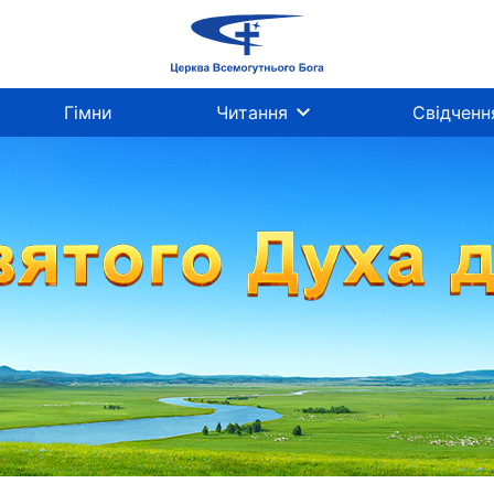
Гімни
Читання
Свідченн