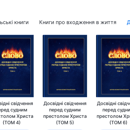
ьські книги
Книги про входження в життя
Д
ідні свідчення
Досвідні свідчення
Досвідні свід
еред судним
перед судним
перед судн
столом Христа
престолом Христа
престолом Хр
(ТОМ 4)
(ТОМ 5)
(ТОМ 6)