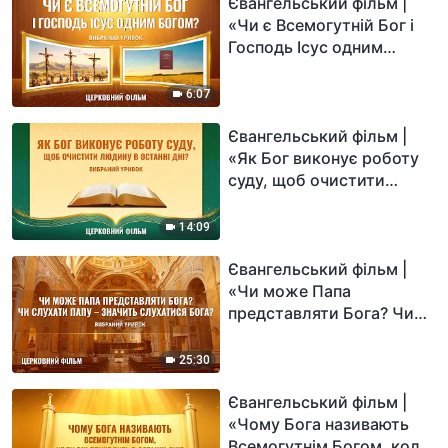
Євангельський фільм |
«Чи є Всемогутній Бог і
Господь Ісус одним
Богом?» (Вибраний
уривок)
6:07
Євангельський фільм |
«Як Бог виконує роботу
суду, щоб очистити
людину в останні дні?»
(Вибраний уривок)
14:09
Євангельський фільм |
«Чи може Папа
представляти Бога? Чи
слухати Папу – значить
слухатися Бога?»
25:30
(Вибраний уривок)
Євангельський фільм |
«Чому Бога називають
Всемогутнім Богом, коли