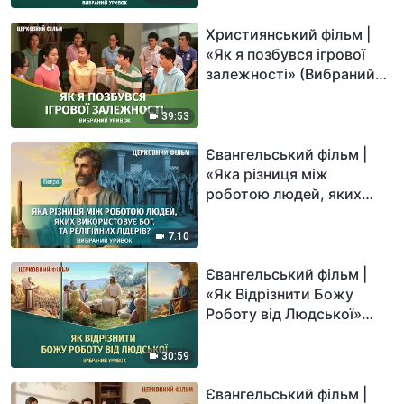
уривок)
Християнський фільм |
«Як я позбувся ігрової
залежності» (Вибраний
уривок)
39:53
Євангельський фільм |
«Яка різниця між
роботою людей, яких
використовує Бог, та
релігійних лідерів?»
7:10
(Вибраний уривок)
Євангельський фільм |
«Як Відрізнити Божу
Роботу від Людської»
(Вибраний уривок)
30:59
Євангельський фільм |