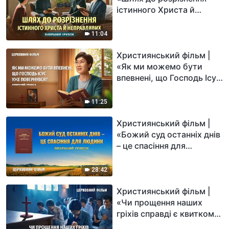
істинного Христа й
неправдивих» (Вибраний
уривок)
11:04
Християнський фільм |
«Як ми можемо бути
впевнені, що Господь Ісус
уже повернувся?»
(Вибраний уривок)
11:25
Християнський фільм |
«Божий суд останніх днів
– це спасіння для
людини» (Вибраний
уривок)
28:42
Християнський фільм |
«Чи прощення наших
гріхів справді є квитком
до Царства Небесного?»