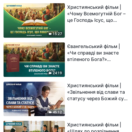
Християнський фільм |
«Чому Всемогутній Бог –
це Господь Ісус, що
повернувся?» (Вибраний
уривок)
15:27
Євангельський фільм |
«Чи справді ви знаєте
втіленого Бога?»
(Вибраний уривок)
24:19
Християнський фільм |
«Звільнення від слави та
статусу через Божий суд
і кару» (Вибраний
уривок)
45:12
Християнський фільм |
«Шлях до розрізнення