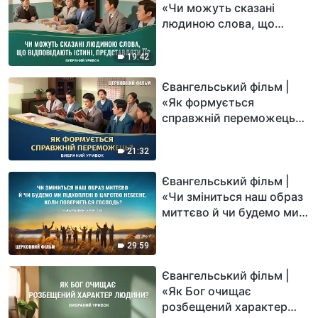
«Чи можуть сказані
людиною слова, що
відповідають істині,
представляти її?»
19:42
(Вибраний уривок)
Євангельський фільм |
«Як формується
справжній переможець?»
(Вибраний уривок)
21:32
Євангельський фільм |
«Чи зміниться наш образ
миттєво й чи будемо ми
підхоплені в Царство
Небесне, коли
29:59
повернеться Господь?»
(Вибраний уривок)
Євангельський фільм |
«Як Бог очищає
розбещений характер