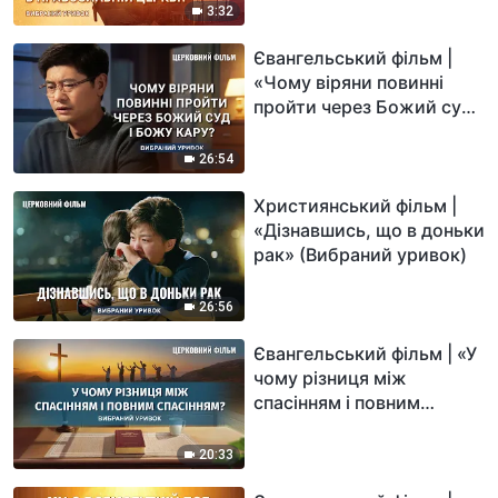
уривок)
3:32
Євангельський фільм |
«Чому віряни повинні
пройти через Божий суд і
Божу кару?» (Вибраний
уривок)
26:54
Християнський фільм |
«Дізнавшись, що в доньки
рак» (Вибраний уривок)
26:56
Євангельський фільм | «У
чому різниця між
спасінням і повним
спасінням?» (Вибраний
уривок)
20:33