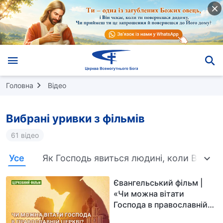
Головна
Відео
Вибрані уривки з фільмів
61 відео
Усе
Як Господь явиться людині, коли Він пр
Євангельський фільм |
«Чи можна вітати
Господа в православній
церкві?» (Вибраний