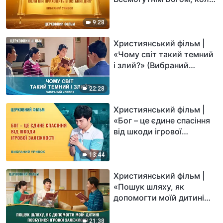
Він приходить в останні
дні?» (Вибраний уривок)
9:28
Християнський фільм |
«Чому світ такий темний
і злий?» (Вибраний
уривок)
22:28
Християнський фільм |
«Бог – це єдине спасіння
від шкоди ігрової
залежності» (Вибраний
уривок)
13:44
Християнський фільм |
«Пошук шляху, як
допомогти моїй дитині
позбутися ігрової
залежності» (Вибраний
21:38