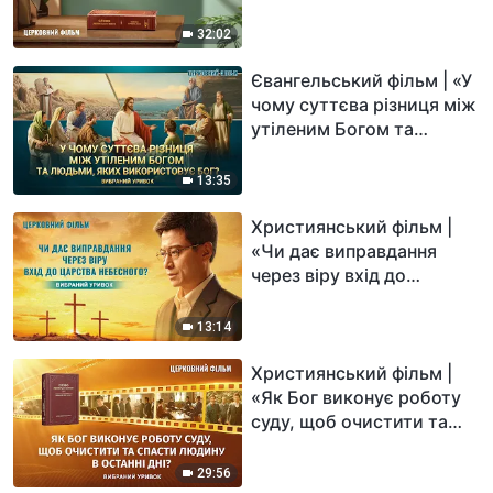
людини?» (Вибраний
уривок)
32:02
Євангельський фільм | «У
чому суттєва різниця між
утіленим Богом та
людьми, яких
використовує Бог?»
13:35
(Вибраний уривок)
Християнський фільм |
«Чи дає виправдання
через віру вхід до
Царства Небесного?
(Вибраний уривок)
13:14
Християнський фільм |
«Як Бог виконує роботу
суду, щоб очистити та
спасти людину в останні
дні?» (Вибраний уривок)
29:56