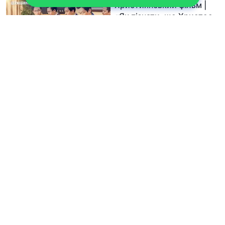
Християнський фільм |
«Як пізнати, що Христос –
це істина, шлях і життя»
(Вибраний уривок)
19:09
Християнський фільм |
«Таємниця Божого
втілення» (Вибраний
уривок)
29:31
Християнський фільм |
«Як Бог виконує Свою
роботу суду в останні
дні» (Вибраний уривок)
33:42
Християнський фільм |
«Необхідність для Бога