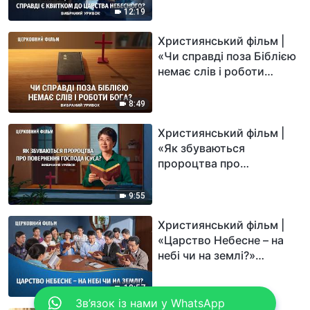
(Вибраний уривок)
12:19
Християнський фільм |
«Чи справді поза Біблією
немає слів і роботи
Бога?» (Вибраний
уривок)
8:49
Християнський фільм |
«Як збуваються
пророцтва про
повернення Господа
Ісуса?» (Вибраний
9:55
уривок)
Християнський фільм |
«Царство Небесне – на
небі чи на землі?»
(Вибраний уривок)
10:57
Зв’язок із нами у WhatsApp