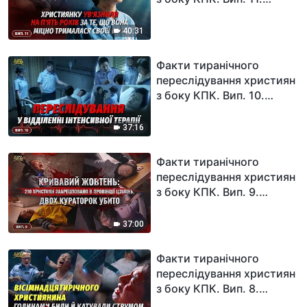
Християнку ув'язнили на
п'ять років за те, що вона
40:31
міцно трималася своєї
віри
Факти тиранічного
переслідування християн
з боку КПК. Вип. 10.
Ексклюзивне інтерв'ю з
тяжкохворою
37:16
християнкою:
переслідування у
Факти тиранічного
відділенні інтенсивної
переслідування християн
терапії
з боку КПК. Вип. 9.
Кривавий жовтень: 210
християн заарештовано в
37:00
провінції Цзілінь, двох
кураторок убито
Факти тиранічного
переслідування християн
з боку КПК. Вип. 8.
Вісімнадцятирічного