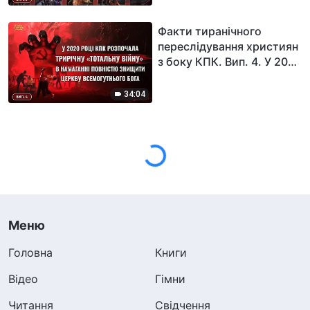
викорінення Церкви
Всемогутнього Бога
Факти тиранічного
переслідування християн
з боку КПК. Вип. 4. У 2020
році КПК розпочала
трирічну «тотальну
34:04
війну» в намаганні
повністю знищити Церкву
Всемогутнього Бога
Меню
Головна
Книги
Відео
Гімни
Читання
Свідчення