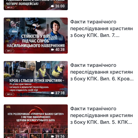
християнина годинами
36:00
били й катували струмом
чотири поліцейські
Факти тиранічного
переслідування християн
з боку КПК. Вип. 7.
Ексклюзивне інтерв'ю з
християнкою, яка вийшла
40:38
з в'язниці: Стійкість у вірі
під час спроб
Факти тиранічного
насильницького
переслідування християн
навернення
з боку КПК. Вип. 6. Кров і
сльози літніх християн –
79-річна християнка
37:38
загинула в результаті
переслідувань через
Факти тиранічного
відданість своїй вірі
переслідування християн
з боку КПК. Вип. 5. КПК
розпочинає «трирічну
важку битву» з метою
39:56