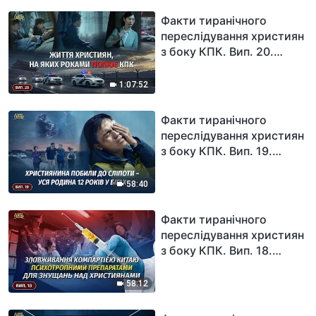
Факти тиранічного
переслідування християн
з боку КПК. Вип. 20.
Життя християн, на яких
роками полює КПК
1:07:52
Факти тиранічного
переслідування християн
з боку КПК. Вип. 19.
Християнина побили до
сліпоти – уся родина 12
58:40
років у бігах
Факти тиранічного
переслідування християн
з боку КПК. Вип. 18.
Зловживання Компартією
Китаю психотропними
58:12
препаратами для знущань
над християнами