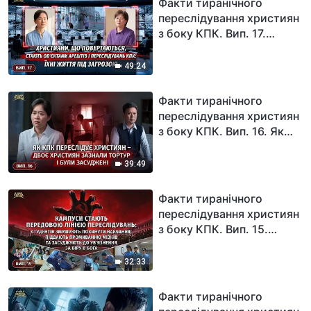
Факти тиранічного
переслідування християн
з боку КПК. Вип. 17.
Християни, що
повертаються, стають
49:24
об'єктами арештів і
переслідувань КПК: їхні
Факти тиранічного
життя під загрозою
переслідування християн
з боку КПК. Вип. 16. Як
КПК переслідує християн
– двоє християн зазнали
39:49
тортур і були засуджені
Факти тиранічного
переслідування християн
з боку КПК. Вип. 15.
Кампуси стають
передовою лінією
32:33
переслідувань: студентів
змушують покинути
Факти тиранічного
навчання, піддають