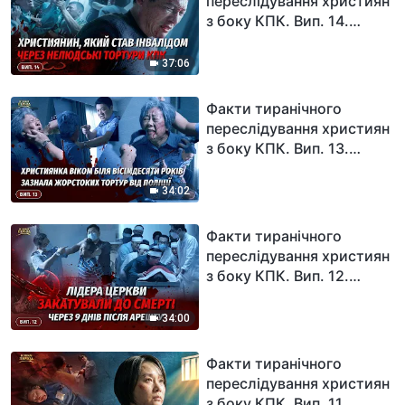
переслідування християн
промиванню мізків та
з боку КПК. Вип. 14.
засуджують до ув'язнення
Християнин, який став
за віру в Бога
інвалідом через
37:06
нелюдські тортури КПК
Факти тиранічного
переслідування християн
з боку КПК. Вип. 13.
Християнка віком біля
вісімдесяти років зазнала
34:02
жорстоких тортур від
поліції
Факти тиранічного
переслідування християн
з боку КПК. Вип. 12.
Лідера церкви
закатували до смерті
34:00
через 9 днів після арешту
Факти тиранічного
переслідування християн
з боку КПК. Вип. 11.