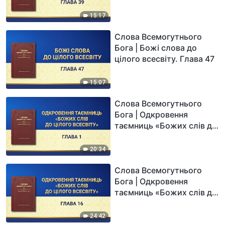
15:17
Слова Всемогутнього
Бога | Божі слова до
цілого всесвіту. Глава 47
15:07
Слова Всемогутнього
Бога | Одкровення
таємниць «Божих слів до
цілого всесвіту». Глава 1
20:34
Слова Всемогутнього
Бога | Одкровення
таємниць «Божих слів до
цілого всесвіту». Глава 16
24:42