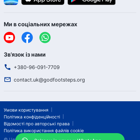
Ми в соціальних мережах
Зв’язок із нами
+380-96-091-7709
contact.uk@godfootsteps.org
Умови користування
Політика конфіденційності
Відомості про авторські права
Політика використання файлів cookie
©
Церква Всемогутнього Бога
, 2026. Усі права