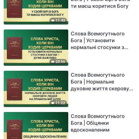
ти маєш коритися Богу
11:43
Слова Всемогутнього
Бога | Установити
нормальні стосунки з
Богом – дуже важливо
20:56
Слова Всемогутнього
Бога | Нормальне
духовне життя скеровує
людей на правильний
шлях
11:22
Слова Всемогутнього
Бога | Обіцянки
вдосконаленим