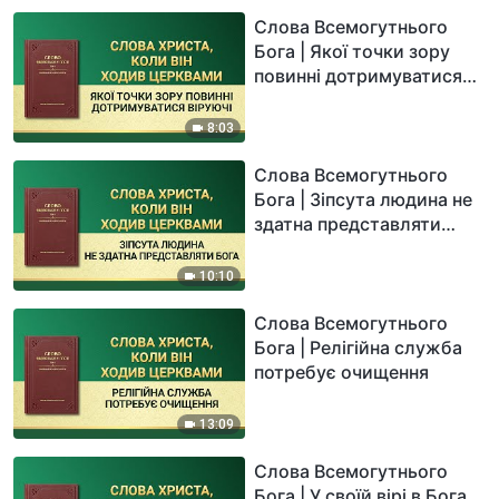
Слова Всемогутнього
Бога | Якої точки зору
повинні дотримуватися
віруючі
8:03
Слова Всемогутнього
Бога | Зіпсута людина не
здатна представляти
Бога
10:10
Слова Всемогутнього
Бога | Релігійна служба
потребує очищення
13:09
Слова Всемогутнього
Бога | У своїй вірі в Бога