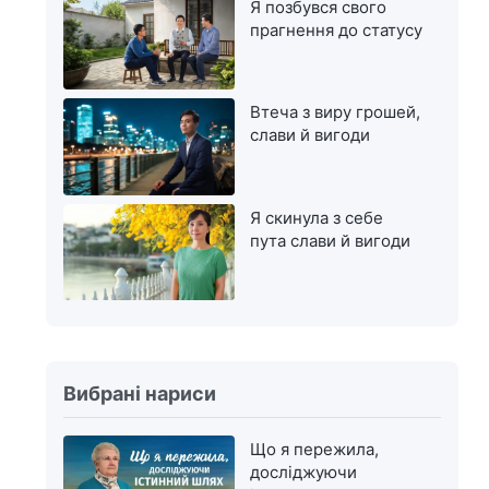
Я позбувся свого
прагнення до статусу
Втеча з виру грошей,
слави й вигоди
Я скинула з себе
пута слави й вигоди
Вибрані нариси
Що я пережила,
досліджуючи