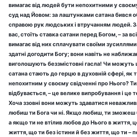
вимагає від людей бути непохитними у своєму
суд над Йовом: за лаштунками сатана бився об 
справою рук людських і втручанням людей. З
вас, стоїть ставка сатани перед Богом, – за в
вимагає від них сплачувати своїми зусиллями
здатні догодити Богу; вони навіть не наближа
виголошують беззмістовні гасла! Чи можуть ці
сатана стають до герцю в духовній сфері, як 
непохитним у своєму свідченні про Нього? Ти
відбувається, – це велике випробування і це т
Хоча ззовні вони можуть здаватися неважливи
любиш ти Бога чи ні. Якщо любиш, ти зможеш 
а якщо ти не втілив любов до Нього в життя, це
життя, що ти без істини й без життя, що ти – 