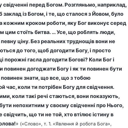
 свідченні перед Богом. Розгляньмо, наприклад,
заклад із Богом, і те, що сталося з Йовом, було
а кожним кроком роботи, яку Бог виконує серед
сім цим стоїть битва. … Усе, що роблять люди,
 певну ціну. Без реальних труднощів вони не
ються до того, щоб догодити Богу, і просто
 порожні гасла догодити Богові? Коли Бог і
ти повинен догоджати Богу і як ти повинен бути
 повинен знати, що все, що з тобою
ой час, коли ти потрібен Богу для свідчення.
ми, коли такі речі стаються, вони показують,
бути непохитним у своєму свідченні про Нього,
 свідчить, що ти не той, хто втілює істину в
полова!
»
(«Слово», т. 1. «Явлення й робота Бога»,