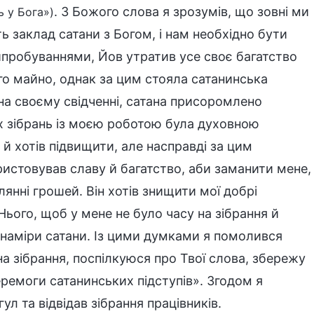
. З Божого слова я зрозумів, що зовні ми
 у Бога»)
 заклад сатани з Богом, і нам необхідно бути
випробуваннями, Йов утратив усе своє багатство
 його майно, однак за цим стояла сатанинська
на своєму свідченні, сатана присоромлено
їх зібрань із моєю роботою була духовною
й хотів підвищити, але насправді за цим
истовував славу й багатство, аби заманити мене,
янні грошей. Він хотів знищити мої добрі
Нього, щоб у мене не було часу на зібрання й
і наміри сатани. Із цими думками я помолився
 на зібрання, поспілкуюся про Твої слова, збережу
еремоги сатанинських підступів». Згодом я
ул та відвідав зібрання працівників.