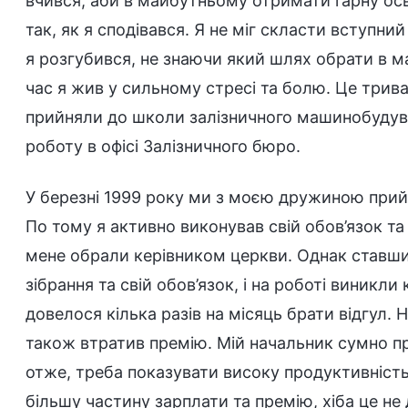
вчився, аби в майбутньому отримати гарну ос
так, як я сподівався. Я не міг скласти вступни
я розгубився, не знаючи який шлях обрати в ма
час я жив у сильному стресі та болю. Це трив
прийняли до школи залізничного машинобудуван
роботу в офісі Залізничного бюро.
У березні 1999 року ми з моєю дружиною прийн
По тому я активно виконував свій обов’язок та
мене обрали керівником церкви. Однак ставши 
зібрання та свій обов’язок, і на роботі виникли
довелося кілька разів на місяць брати відгул. Н
також втратив премію. Мій начальник сумно пр
отже, треба показувати високу продуктивність
більшу частину зарплати та премію, хіба це не