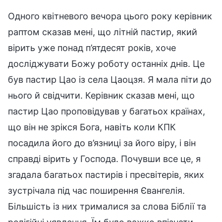
Одного квітневого вечора цього року керівник
раптом сказав мені, що літній пастир, який
вірить уже понад п’ятдесят років, хоче
досліджувати Божу роботу останніх днів. Це
був пастир Цао із села Цаоцзя. Я мала піти до
нього й свідчити. Керівник сказав мені, що
пастир Цао проповідував у багатьох країнах,
що він не зрікся Бога, навіть коли КПК
посадила його до в’язниці за його віру, і він
справді вірить у Господа. Почувши все це, я
згадала багатьох пастирів і пресвітерів, яких
зустрічала під час поширення Євангелія.
Більшість із них трималися за слова Біблії та