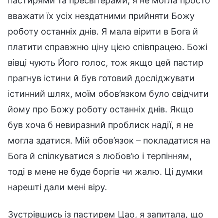
пастирями та пресвітерами, я не могла просто
вважати їх усіх нездатними прийняти Божу
роботу останніх днів. Я мала вірити в Бога й
платити справжню ціну цією співпрацею. Божі
вівці чують Його голос, тож якщо цей пастир
прагнув істини й був готовий досліджувати
істинний шлях, моїм обов’язком було свідчити
йому про Божу роботу останніх днів. Якщо
був хоча б невиразний проблиск надії, я не
могла здатися. Мій обов’язок – покладатися на
Бога й спілкуватися з любов’ю і терпінням,
тоді в мене не буде боргів чи жалю. Ці думки
нарешті дали мені віру.
Зустрівшись із пастирем Цао, я запитала, що