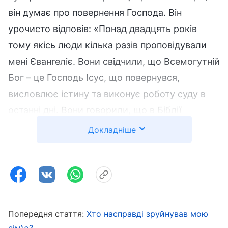
він думає про повернення Господа. Він
урочисто відповів: «Понад двадцять років
тому якісь люди кілька разів проповідували
мені Євангеліє. Вони свідчили, що Всемогутній
Бог – це Господь Ісус, що повернувся,
висловлює істину та виконує роботу суду в
останні дні. Вони говорили, що в Біблії
записані попередні слова й робота Бога. Тепер
Докладніше
Господь Ісус повернувся й промовив нові
слова, і лише читаючи нові слова
Всемогутнього Бога та дійсно приймаючи їх, я
зможу зрозуміти істину й бути спасенним
Богом. Почувши це, я не зміг це прийняти.
Попередня стаття:
Хто насправді зруйнував мою
Павло дуже ясно сказав: “Усе Писання Богом
сім’ю?