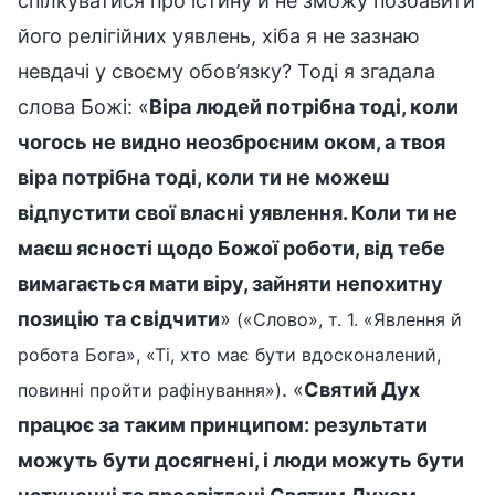
спілкуватися про істину й не зможу позбавити
його релігійних уявлень, хіба я не зазнаю
невдачі у своєму обов’язку? Тоді я згадала
слова Божі: «
Віра людей потрібна тоді, коли
чогось не видно неозброєним оком, а твоя
віра потрібна тоді, коли ти не можеш
відпустити свої власні уявлення. Коли ти не
маєш ясності щодо Божої роботи, від тебе
вимагається мати віру, зайняти непохитну
позицію та свідчити
»
(«Слово», т. 1. «Явлення й
робота Бога», «Ті, хто має бути вдосконалений,
. «
Святий Дух
повинні пройти рафінування»)
працює за таким принципом: результати
можуть бути досягнені, і люди можуть бути