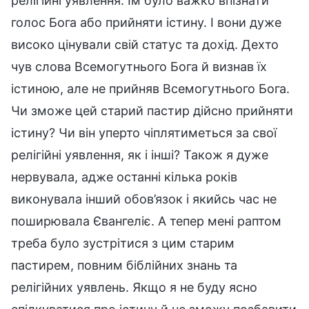
релігійні уявлення. Їм було важко впізнати
голос Бога або прийняти істину. І вони дуже
високо цінували свій статус та дохід. Дехто
чув слова Всемогутнього Бога й визнав їх
істиною, але не прийняв Всемогутнього Бога.
Чи зможе цей старий пастир дійсно прийняти
істину? Чи він уперто чіплятиметься за свої
релігійні уявлення, як і інші? Також я дуже
нервувала, адже останні кілька років
виконувала інший обов’язок і якийсь час не
поширювала Євангеліє. А тепер мені раптом
треба було зустрітися з цим старим
пастирем, повним біблійних знань та
релігійних уявлень. Якщо я не буду ясно