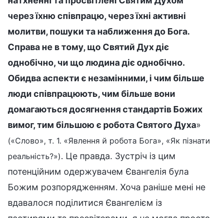
натхненні та просвітлені Святим Духом
через їхню співпрацю, через їхні активні
молитви, пошуки та наближення до Бога.
Справа не в тому, що Святий Дух діє
однобічно, чи що людина діє однобічно.
Обидва аспекти є незамінними, і чим більше
люди співпрацюють, чим більше вони
домагаються досягнення стандартів Божих
вимог, тим більшою є робота Святого Духа
»
(«Слово», т. 1. «Явлення й робота Бога», «Як пізнати
. Це правда. Зустріч із цим
реальність?»)
потенційним одержувачем Євангелія була
Божим розпорядженням. Хоча раніше мені не
вдавалося поділитися Євангелієм із