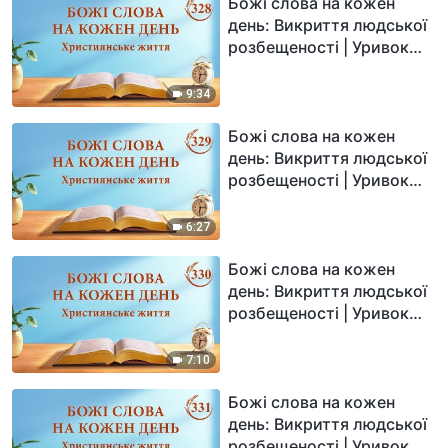
Божі слова на кожен
день: Викриття людської
розбещеності | Уривок
328
9:34
Божі слова на кожен
день: Викриття людської
розбещеності | Уривок
329
6:27
Божі слова на кожен
день: Викриття людської
розбещеності | Уривок
330
7:10
Божі слова на кожен
день: Викриття людської
розбещеності | Уривок