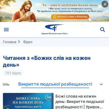
Головна
Відео
Читання з «Божих слів на кожен
день»
701 відео
влень
Викриття людської розбещеності
Вхо
Божі слова на кожен
день: Викриття людської
розбещеності | Уривок