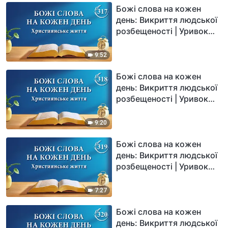
Божі слова на кожен
день: Викриття людської
розбещеності | Уривок
317
9:52
Божі слова на кожен
день: Викриття людської
розбещеності | Уривок
318
9:20
Божі слова на кожен
день: Викриття людської
розбещеності | Уривок
319
7:27
Божі слова на кожен
день: Викриття людської