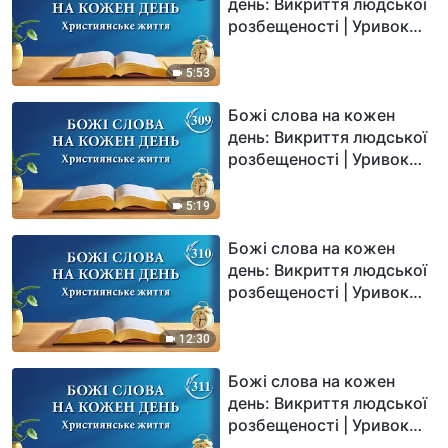
день: Викриття людської
розбещеності | Уривок
307
5:53
Божі слова на кожен
день: Викриття людської
розбещеності | Уривок
309
5:19
Божі слова на кожен
день: Викриття людської
розбещеності | Уривок
310
12:30
Божі слова на кожен
день: Викриття людської
розбещеності | Уривок
311