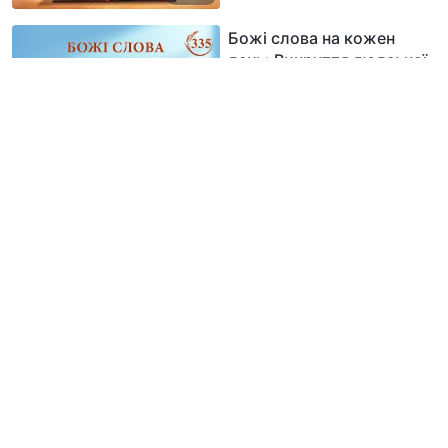
Божі слова на кожен
день: Викриття людської
розбещеності | Уривок
335
6:55
Божі слова на кожен
день: Викриття людської
розбещеності | Уривок
336
5:56
Божі слова на кожен
день: Викриття людської
розбещеності | Уривок
337
8:44
Божі слова на кожен