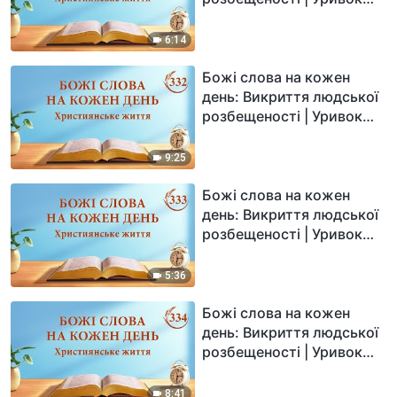
331
6:14
Божі слова на кожен
день: Викриття людської
розбещеності | Уривок
332
9:25
Божі слова на кожен
день: Викриття людської
розбещеності | Уривок
333
5:36
Божі слова на кожен
день: Викриття людської
розбещеності | Уривок
334
8:41