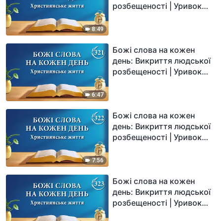
розбещеності | Уривок
320
8:49
Божі слова на кожен
день: Викриття людської
розбещеності | Уривок
321
6:47
Божі слова на кожен
день: Викриття людської
розбещеності | Уривок
322
7:56
Божі слова на кожен
день: Викриття людської
розбещеності | Уривок
323