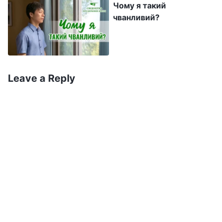
діятиме імпульсивно й безрозсудно. Те, що
Чому я такий
чванливий?
вона демонструє та виявляє у цьому
випадку, – це і є запальність. Запальність є
позитивною чи негативною річчю? Очевидно,
що це негативна річ. Немає нічого доброго,
Leave a Reply
коли людина живе в запальності, це може
призвести до катастрофи. Якщо запальність
і розбещеність людини виявляються, коли з
нею щось трапляється, то хіба це людина,
яка шукає істину й кориться Богові?
Очевидно, що це точно: така людина не
кориться Богові. Щодо різних людей, справ,
речей і середовищ, які Бог організовує для
людей, якщо хтось не може прийняти їх від