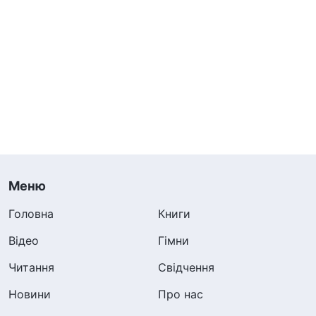
Бога, а натомість поводиться з ними та
знаходить рішення в людський спосіб, то що
із цього вийде в кінцевому підсумку?
(Бог
відцурається від цієї людини.)
Бог
ненавидітиме ту людину, тож чи буде це
повчальним для людей?
(Ні, не буде.)
Вони не
тільки зазнають втрати у власному житті,
але й не стануть повчанням для інших.
Більше того, вони збезчестять Бога, і Він від
Меню
них відцурається. Така людина втратила своє
Головна
Книги
свідчення та є небажаною, куди б не пішла.
Відео
Гімни
Якщо ти – член дому Божого, але завжди
Читання
Свідчення
дієш запально, завжди виявляєш те, що є
Новини
Про нас
природним у тобі, і постійно відкриваєш свій