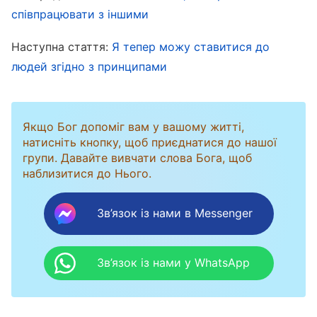
не впоралися зі своїми обов’язками, а я все
співпрацювати з іншими
ще скаржилася, що вони неефективні. Тепер,
Наступна стаття:
Я тепер можу ставитися до
коли у мене з’явилися напарниці, я, здавалося,
людей згідно з принципами
стомлювалася навіть більше, ніж без них. Хоч
це була робота для трьох людей, але в
підсумку більшу частину робила я, і відчувала,
Якщо Бог допоміг вам у вашому житті,
що це дуже несправедливо. Але я боялася,
натисніть кнопку, щоб приєднатися до нашої
групи. Давайте вивчати слова Бога, щоб
що якщо цього не робитиму, я затримаю
наблизитися до Нього.
роботу й понесу відповідальність. Думаючи
про це, я не могла стримати сліз, ніби мене
Зв’язок із нами в Messenger
глибоко образили. Я не знала, як упоратися з
цією ситуацією; щодня я зітхала й була дуже
Зв’язок із нами у WhatsApp
засмучена. Я подумала: «Якби тільки можна
було залишити цю церкву…». Але потім я