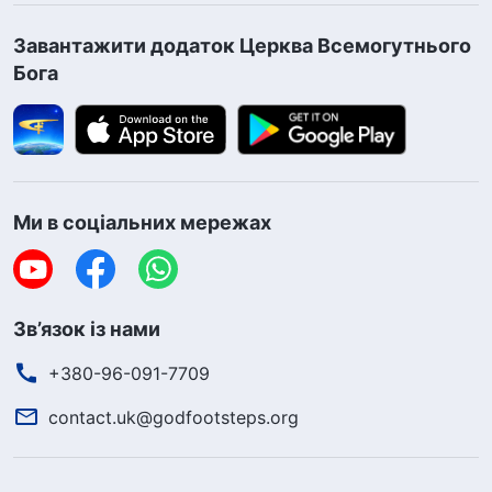
розбещений характер, дієш людськими
засобами та з розбещеним сатанинським
Завантажити додаток Церква Всемогутнього
Бога
характером, то кінцевим результатом буде
те, що ти чинитимеш зло й опиратимешся
Богові. І якщо весь цей час ти не каєшся й не
можеш іти шляхом прагнення до істини, то
тебе викриють і відсіють. Хіба проблема
Ми в соціальних мережах
життя, заснованого на сатанинському
характері та відсутності пошуку істини для
розв’язання цього питання, не є серйозною?
Зв’язок із нами
Один із аспектів проблеми полягає в тому,
+380-96-091-7709
що людина не зростає й не змінюється у
contact.uk@godfootsteps.org
власному житті; крім того, вона буде
негативно впливати на інших. У церкві вона