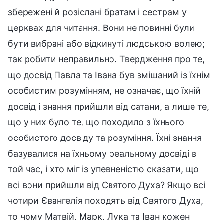
збережені й розіслані братам і сестрам у
церквах для читання. Вони не повинні були
бути вибрані або відкинуті людською волею;
так робити неправильно. Твердження про те,
що досвід Павла та Івана був змішаний із їхнім
особистим розумінням, не означає, що їхній
досвід і знання прийшли від сатани, а лише те,
що у них було те, що походило з їхнього
особистого досвіду та розуміння. Їхні знання
базувалися на їхньому реальному досвіді в
той час, і хто міг із упевненістю сказати, що
всі вони прийшли від Святого Духа? Якщо всі
чотири Євангелія походять від Святого Духа,
то чому Матвій, Марк, Лука та Іван кожен