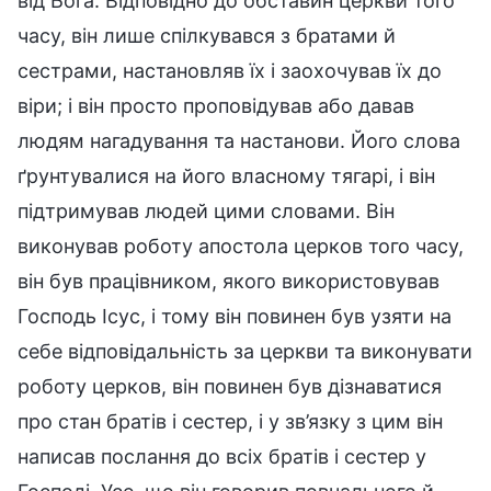
від Бога. Відповідно до обставин церкви того
часу, він лише спілкувався з братами й
сестрами, настановляв їх і заохочував їх до
віри; і він просто проповідував або давав
людям нагадування та настанови. Його слова
ґрунтувалися на його власному тягарі, і він
підтримував людей цими словами. Він
виконував роботу апостола церков того часу,
він був працівником, якого використовував
Господь Ісус, і тому він повинен був узяти на
себе відповідальність за церкви та виконувати
роботу церков, він повинен був дізнаватися
про стан братів і сестер, і у зв’язку з цим він
написав послання до всіх братів і сестер у