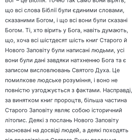
Бог – це Біблія. Точно так само вони вірять,
що всі слова Біблії були єдиними словами,
сказаними Богом, і що всі вони були сказані
Богом. Ті, хто вірить у Бога, навіть думають,
що, хоча всі шістдесят шість книг Старого й
Нового Заповіту були написані людьми, усі
вони були дані завдяки натхненню Бога та є
записом висловлювань Святого Духа. Це
помилкове людське розуміння, і воно не
повністю узгоджується з фактами. Насправді,
за винятком книг пророцтв, більша частина
Старого Заповіту являє собою історичний
літопис. Деякі з послань Нового Заповіту
засновані на досвіді людей, а деякі походять