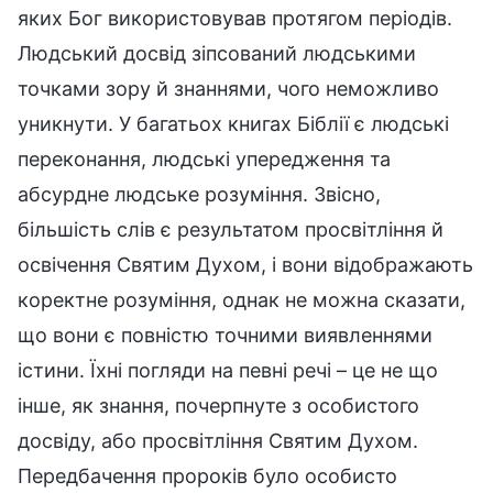
яких Бог використовував протягом періодів.
Людський досвід зіпсований людськими
точками зору й знаннями, чого неможливо
уникнути. У багатьох книгах Біблії є людські
переконання, людські упередження та
абсурдне людське розуміння. Звісно,
більшість слів є результатом просвітління й
освічення Святим Духом, і вони відображають
коректне розуміння, однак не можна сказати,
що вони є повністю точними виявленнями
істини. Їхні погляди на певні речі – це не що
інше, як знання, почерпнуте з особистого
досвіду, або просвітління Святим Духом.
Передбачення пророків було особисто