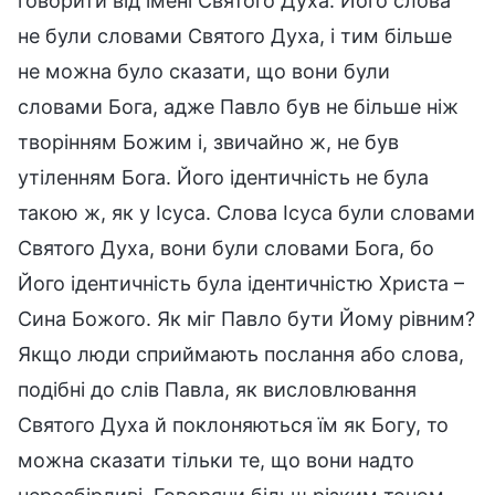
говорити від імені Святого Духа. Його слова
не були словами Святого Духа, і тим більше
не можна було сказати, що вони були
словами Бога, адже Павло був не більше ніж
творінням Божим і, звичайно ж, не був
утіленням Бога. Його ідентичність не була
такою ж, як у Ісуса. Слова Ісуса були словами
Святого Духа, вони були словами Бога, бо
Його ідентичність була ідентичністю Христа –
Сина Божого. Як міг Павло бути Йому рівним?
Якщо люди сприймають послання або слова,
подібні до слів Павла, як висловлювання
Святого Духа й поклоняються їм як Богу, то
можна сказати тільки те, що вони надто