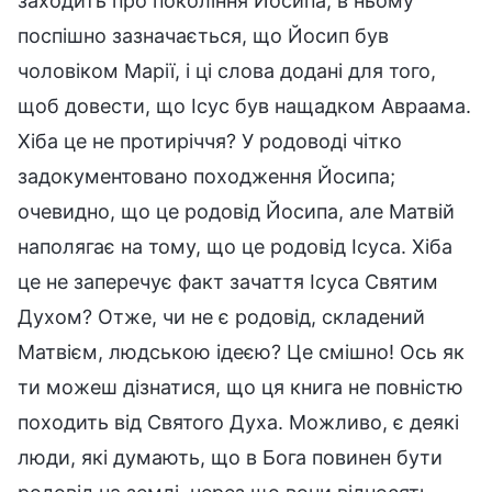
заходить про покоління Йосипа, в ньому
поспішно зазначається, що Йосип був
чоловіком Марії, і ці слова додані для того,
щоб довести, що Ісус був нащадком Авраама.
Хіба це не протиріччя? У родоводі чітко
задокументовано походження Йосипа;
очевидно, що це родовід Йосипа, але Матвій
наполягає на тому, що це родовід Ісуса. Хіба
це не заперечує факт зачаття Ісуса Святим
Духом? Отже, чи не є родовід, складений
Матвієм, людською ідеєю? Це смішно! Ось як
ти можеш дізнатися, що ця книга не повністю
походить від Святого Духа. Можливо, є деякі
люди, які думають, що в Бога повинен бути