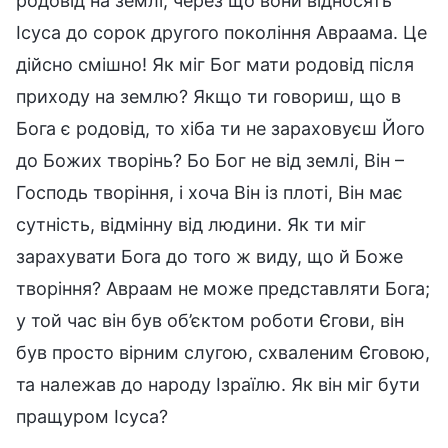
родовід на землі, через що вони відносять
Ісуса до сорок другого покоління Авраама. Це
дійсно смішно! Як міг Бог мати родовід після
приходу на землю? Якщо ти говориш, що в
Бога є родовід, то хіба ти не зараховуєш Його
до Божих творінь? Бо Бог не від землі, Він –
Господь творіння, і хоча Він із плоті, Він має
сутність, відмінну від людини. Як ти міг
зарахувати Бога до того ж виду, що й Боже
творіння? Авраам не може представляти Бога;
у той час він був об’єктом роботи Єгови, він
був просто вірним слугою, схваленим Єговою,
та належав до народу Ізраїлю. Як він міг бути
пращуром Ісуса?