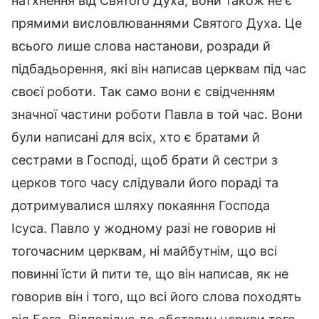
натхнення від Святого Духа; вони також не є
прямими висловлюваннями Святого Духа. Це
всього лише слова настанови, розради й
підбадьорення, які він написав церквам під час
своєї роботи. Так само вони є свідченням
значної частини роботи Павла в той час. Вони
були написані для всіх, хто є братами й
сестрами в Господі, щоб брати й сестри з
церков того часу слідували його пораді та
дотримувалися шляху покаяння Господа
Ісуса. Павло у жодному разі не говорив ні
тогочасним церквам, ні майбутнім, що всі
повинні їсти й пити те, що він написав, як не
говорив він і того, що всі його слова походять