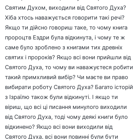
Святим Духом, виходили від Святого Духа?
Хіба хтось наважується говорити такі речі?
Якщо ти дійсно говориш таке, то чому книга
пророцтв Ездри була відкинута, і чому те ж
саме було зроблено з книгами тих древніх
святих і пророків? Якщо всі вони прийшли від
Святого Духа, то чому ви наважуєтеся робити
такий примхливий вибір? Чи маєте ви право
вибирати роботу Святого Духа? Багато історій
з Ізраїлю також були відкинуті. І якщо ти
віриш, що всі ці писання минулого виходили
від Святого Духа, тоді чому деякі книги було
відкинено? Якщо всі вони виходили від
Святого Духа, всі вони повинні були бути