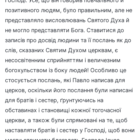
Господі. Усе, що він говорив повчального й
позитивного людям, було правильним, але не
представляло висловлювань Святого Духа й
не могло представляти Бога. Ставитися до
записів про досвід людини та її послань як до
слів, сказаних Святим Духом церквам, є
несосвітенним сприйняттям і величезним
богохульством із боку людей! Особливо це
стосується послань, які Павло написав для
церков, оскільки його послання були написані
для братів і сестер, ґрунтуючись на
обставинах і становищі кожної тогочасної
церкви, а також були спрямовані на те, щоб
наставляти братів і сестер у Господі, щоб вони