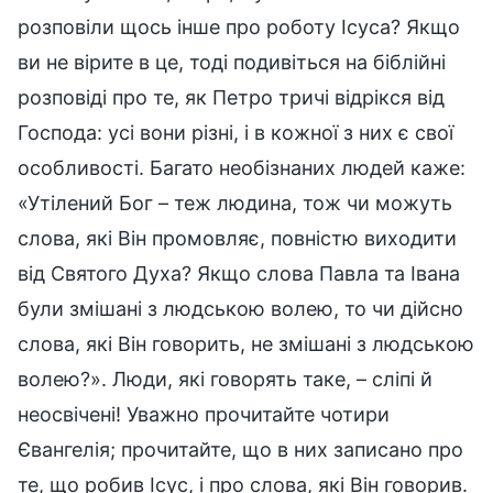
розповіли щось інше про роботу Ісуса? Якщо
ви не вірите в це, тоді подивіться на біблійні
розповіді про те, як Петро тричі відрікся від
Господа: усі вони різні, і в кожної з них є свої
особливості. Багато необізнаних людей каже:
«Утілений Бог – теж людина, тож чи можуть
слова, які Він промовляє, повністю виходити
від Святого Духа? Якщо слова Павла та Івана
були змішані з людською волею, то чи дійсно
слова, які Він говорить, не змішані з людською
волею?». Люди, які говорять таке, – сліпі й
неосвічені! Уважно прочитайте чотири
Євангелія; прочитайте, що в них записано про
те, що робив Ісус, і про слова, які Він говорив.