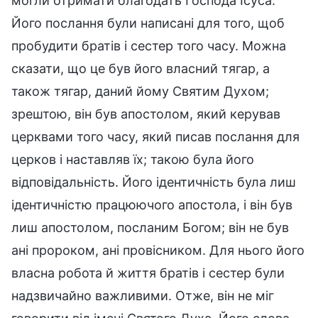
могли отримати благодать Господа Ісуса.
Його послання були написані для того, щоб
пробудити братів і сестер того часу. Можна
сказати, що це був його власний тягар, а
також тягар, даний йому Святим Духом;
зрештою, він був апостолом, який керував
церквами того часу, який писав послання для
церков і наставляв їх; такою була його
відповідальність. Його ідентичність була лиш
ідентичністю працюючого апостола, і він був
лиш апостолом, посланим Богом; він не був
ані пророком, ані провісником. Для нього його
власна робота й життя братів і сестер були
надзвичайно важливими. Отже, він не міг