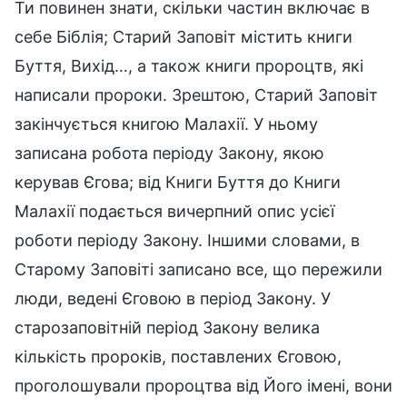
Ти повинен знати, скільки частин включає в
себе Біблія; Старий Заповіт містить книги
Буття, Вихід…, а також книги пророцтв, які
написали пророки. Зрештою, Старий Заповіт
закінчується книгою Малахії. У ньому
записана робота періоду Закону, якою
керував Єгова; від Книги Буття до Книги
Малахії подається вичерпний опис усієї
роботи періоду Закону. Іншими словами, в
Старому Заповіті записано все, що пережили
люди, ведені Єговою в період Закону. У
старозаповітній період Закону велика
кількість пророків, поставлених Єговою,
проголошували пророцтва від Його імені, вони