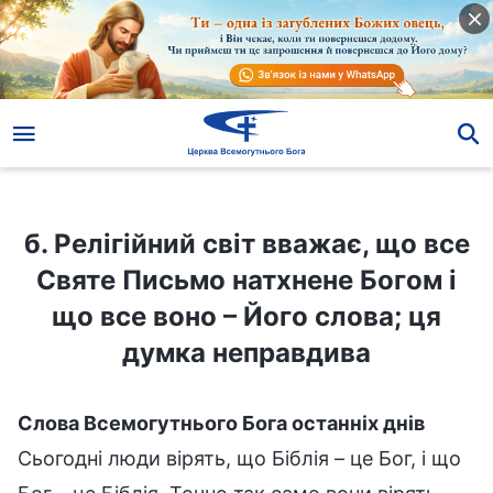
б. Релігійний світ вважає, що все Святе Письмо натхнене Богом і що все воно – Його слова; ця думка неправдива
б. Релігійний світ вважає, що все
Святе Письмо натхнене Богом і
що все воно – Його слова; ця
думка неправдива
Слова Всемогутнього Бога останніх днів
Сьогодні люди вірять, що Біблія – це Бог, і що