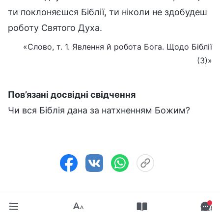
ти поклоняєшся Біблії, ти ніколи не здобудеш
роботу Святого Духа.
«Слово, т. 1. Явлення й робота Бога. Щодо Біблії
(3)»
Пов’язані досвідні свідчення
Чи вся Біблія дана за натхненням Божим?
Попередня стаття:
а. Біблія – це лише хроніка двох
стадій Божої роботи в період Закону й у період