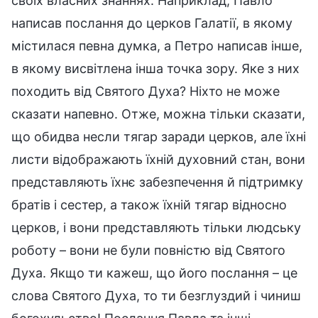
своїх власних знаннях. Наприклад, Павло
написав послання до церков Галатії, в якому
містилася певна думка, а Петро написав інше,
в якому висвітлена інша точка зору. Яке з них
походить від Святого Духа? Ніхто не може
сказати напевно. Отже, можна тільки сказати,
що обидва несли тягар заради церков, але їхні
листи відображають їхній духовний стан, вони
представляють їхнє забезпечення й підтримку
братів і сестер, а також їхній тягар відносно
церков, і вони представляють тільки людську
роботу – вони не були повністю від Святого
Духа. Якщо ти кажеш, що його послання – це
слова Святого Духа, то ти безглуздий і чиниш