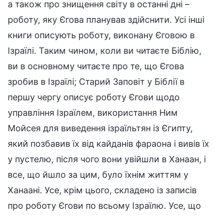
а також про знищення світу в останні дні –
роботу, яку Єгова планував здійснити. Усі інші
книги описують роботу, виконану Єговою в
Ізраїлі. Таким чином, коли ви читаєте Біблію,
ви в основному читаєте про те, що Єгова
зробив в Ізраїлі; Старий Заповіт у Біблії в
першу чергу описує роботу Єгови щодо
управління Ізраїлем, використання Ним
Мойсея для виведення ізраїльтян із Єгипту,
який позбавив їх від кайданів фараона і вивів їх
у пустелю, після чого вони увійшли в Ханаан, і
все, що йшло за цим, було їхнім життям у
Ханаані. Усе, крім цього, складено із записів
про роботу Єгови по всьому Ізраїлю. Усе, що