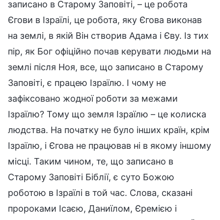
записано в Старому Заповіті, – це робота
Єгови в Ізраїлі, це робота, яку Єгова виконав
на землі, в якій Він створив Адама і Єву. Із тих
пір, як Бог офіційно почав керувати людьми на
землі після Ноя, все, що записано в Старому
Заповіті, є працею Ізраїлю. І чому не
зафіксовано жодної роботи за межами
Ізраїлю? Тому що земля Ізраїлю – це колиска
людства. На початку не було інших країн, крім
Ізраїлю, і Єгова не працював ні в якому іншому
місці. Таким чином, те, що записано в
Старому Заповіті Біблії, є суто Божою
роботою в Ізраїлі в той час. Слова, сказані
пророками Ісаєю, Даниїлом, Єремією і