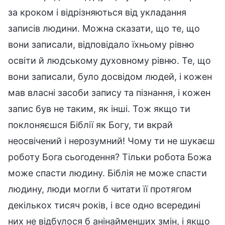
за кроком і відрізняються від укладання
записів людини. Можна сказати, що те, що
вони записали, відповідало їхньому рівню
освіти й людському духовному рівню. Те, що
вони записали, було досвідом людей, і кожен
мав власні засоби запису та пізнання, і кожен
запис був не таким, як інші. Тож якщо ти
поклоняєшся Біблії як Богу, ти вкрай
неосвічений і нерозумний! Чому ти не шукаєш
роботу Бога сьогодення? Тільки робота Божа
може спасти людину. Біблія не може спасти
людину, люди могли б читати її протягом
декількох тисяч років, і все одно всередині
них не відбулося б анінайменших змін, і якщо