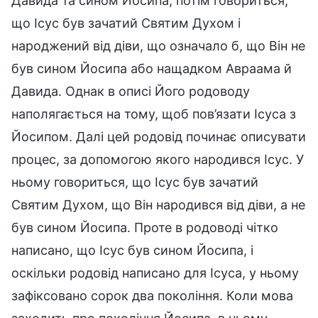
Давида та сином Йосипа; потім говориться,
що Ісус був зачатий Святим Духом і
народжений від діви, що означало б, що Він не
був сином Йосипа або нащадком Авраама й
Давида. Однак в описі Його родоводу
наполягається на тому, щоб пов’язати Ісуса з
Йосипом. Далі цей родовід починає описувати
процес, за допомогою якого народився Ісус. У
ньому говориться, що Ісус був зачатий
Святим Духом, що Він народився від діви, а не
був сином Йосипа. Проте в родоводі чітко
написано, що Ісус був сином Йосипа, і
оскільки родовід написано для Ісуса, у ньому
зафіксовано сорок два покоління. Коли мова