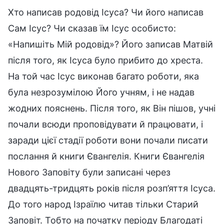
Хто написав родовід Ісуса? Чи його написав
Сам Ісус? Чи сказав їм Ісус особисто:
«Напишіть Мій родовід»? Його записав Матвій
після того, як Ісуса було прибито до хреста.
На той час Ісус виконав багато роботи, яка
була незрозумілою Його учням, і не надав
жодних пояснень. Після того, як Він пішов, учні
почали всюди проповідувати й працювати, і
заради цієї стадії роботи вони почали писати
послання й книги Євангелія. Книги Євангелія
Нового Заповіту були записані через
двадцять-тридцять років після розп’яття Ісуса.
До того народ Ізраїлю читав тільки Старий
Заповіт. Тобто на початку періоду Благодаті