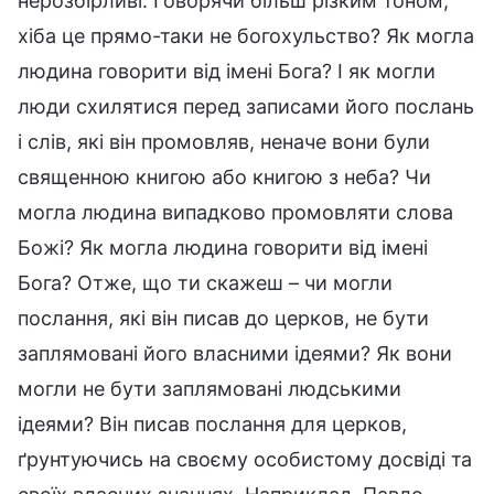
нерозбірливі. Говорячи більш різким тоном,
хіба це прямо-таки не богохульство? Як могла
людина говорити від імені Бога? І як могли
люди схилятися перед записами його послань
і слів, які він промовляв, неначе вони були
священною книгою або книгою з неба? Чи
могла людина випадково промовляти слова
Божі? Як могла людина говорити від імені
Бога? Отже, що ти скажеш – чи могли
послання, які він писав до церков, не бути
заплямовані його власними ідеями? Як вони
могли не бути заплямовані людськими
ідеями? Він писав послання для церков,
ґрунтуючись на своєму особистому досвіді та