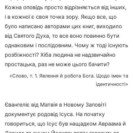
Кожна оповідь просто відрізняється від інших,
і в кожної є своя точка зору. Якщо все, що
було написано авторами цих книг, виходило
від Святого Духа, то все воно повинно бути
однаковим і послідовним. Чому ж тоді існують
розбіжності? Хіба людина не надзвичайно
простацька, раз не може цього бачити?
«Слово, т. 1. Явлення й робота Бога. Щодо імен та
ідентичності»
Євангеліє від Матвія в Новому Заповіті
документує родовід Ісуса. На початку
говориться, що Ісус був нащадком Авраама й