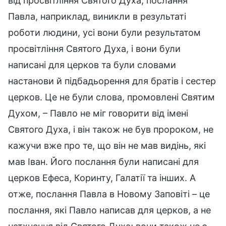
від просвітління Святого Духа; послання
Павла, наприклад, виникли в результаті
роботи людини, усі вони були результатом
просвітління Святого Духа, і вони були
написані для церков та були словами
настанови й підбадьорення для братів і сестер
церков. Це не були слова, промовлені Святим
Духом, – Павло не міг говорити від імені
Святого Духа, і він також не був пророком, не
кажучи вже про те, що він не мав видінь, які
мав Іван. Його послання були написані для
церков Ефеса, Коринту, Галатії та інших. А
отже, послання Павла в Новому Заповіті – це
послання, які Павло написав для церков, а не