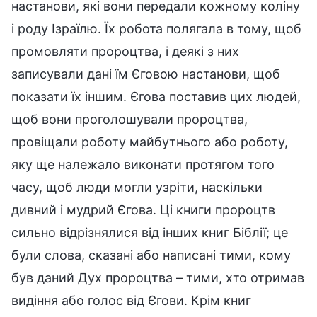
настанови, які вони передали кожному коліну
і роду Ізраїлю. Їх робота полягала в тому, щоб
промовляти пророцтва, і деякі з них
записували дані їм Єговою настанови, щоб
показати їх іншим. Єгова поставив цих людей,
щоб вони проголошували пророцтва,
провіщали роботу майбутнього або роботу,
яку ще належало виконати протягом того
часу, щоб люди могли узріти, наскільки
дивний і мудрий Єгова. Ці книги пророцтв
сильно відрізнялися від інших книг Біблії; це
були слова, сказані або написані тими, кому
був даний Дух пророцтва – тими, хто отримав
видіння або голос від Єгови. Крім книг