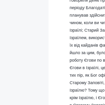
говорили деякі пр
періоду Благодаті
планував здійснит
чином, коли ви чи
Ізраїлі; Старий З
Ізраїлем, викорис
їх від кайданів фа
йшло за цим, було
роботу Єгови по в
Єгови в Ізраїлі, ц
тих пір, як Бог о
Старому Заповіті,
Ізраїлю? Тому що 
крім Ізраїлю, і Є