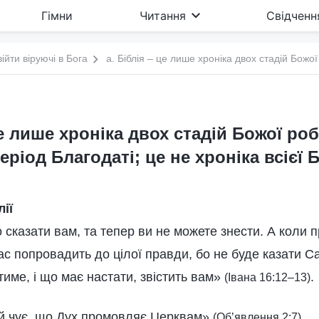
Гімни
Читання
Свідченн
війти віруючі в Бога
це лише хроніка двох стадій Божої ро
еріод Благодаті; це не хроніка всієї
лії
сказати вам, та тепер ви не можете знести. А коли п
ас попровадить до цілої правди, бо не буде казати С
атиме, і що має настати, звістить вам»
.
(Івана 16:12–13)
ай чує, що Дух промовляє Церквам»
.
(Об’явлення 2:7)