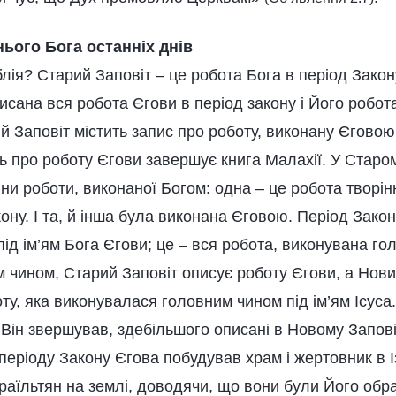
ього Бога останніх днів
лія? Старий Заповіт – це робота Бога в період Закон
аписана вся робота Єгови в період закону і Його робот
ий Заповіт містить запис про роботу, виконану Єговою,
ь про роботу Єгови завершує книга Малахії. У Старом
ини роботи, виконаної Богом: одна – це робота творінн
ону. І та, й інша була виконана Єговою. Період Зако
під ім’ям Бога Єгови; це – вся робота, виконувана г
м чином, Старий Заповіт описує роботу Єгови, а Нови
оту, яка виконувалася головним чином під ім’ям Ісуса.
кі Він звершував, здебільшого описані в Новому Заповіт
періоду Закону Єгова побудував храм і жертовник в Із
зраїльтян на землі, доводячи, що вони були Його об