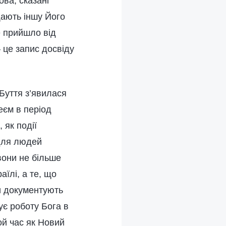
ова, сказані
щають іншу Його
е прийшло від
– це запис досвіду
Буття з’явилася
еєм в період
 як події
 для людей
 вони не більше
аїлі, а те, що
ни документують
ує роботу Бога в
ой час як Новий