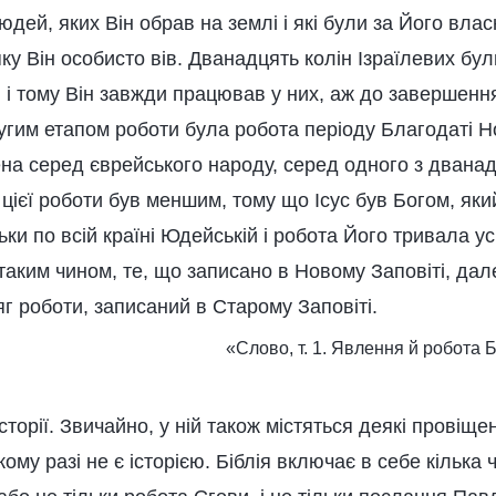
ей, яких Він обрав на землі і які були за Його вла
ку Він особисто вів. Дванадцять колін Ізраїлевих бу
 і тому Він завжди працював у них, аж до завершенн
угим етапом роботи була робота періоду Благодаті Но
ена серед єврейського народу, серед одного з дванад
 цієї роботи був меншим, тому що Ісус був Богом, яки
ьки по всій країні Юдейській і робота Його тривала у
аким чином, те, що записано в Новому Заповіті, дале
г роботи, записаний в Старому Заповіті.
«Слово, т. 1. Явлення й робота Б
історії. Звичайно, у ній також містяться деякі провіщен
ому разі не є історією. Біблія включає в себе кілька 