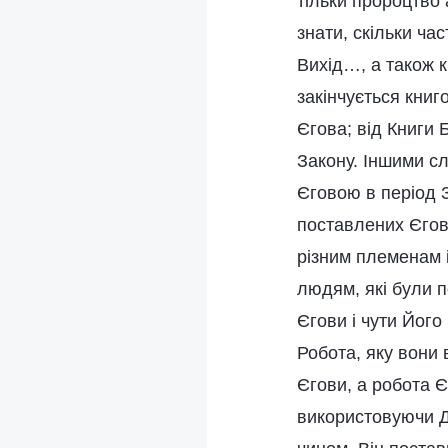
тільки пророцтво 
знати, скільки ча
Вихід…, а також 
закінчується книг
Єгова; від Книги 
Закону. Іншими с
Єговою в період З
поставлених Єгов
різним племенам і
людям, які були п
Єгови і чути Його
Робота, яку вони
Єгови, а робота 
використовуючи Ду