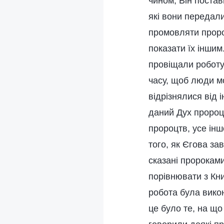
чином, Він постав
які вони передали
промовляти пророц
показати їх інши
провіщали роботу
часу, щоб люди мо
відрізнялися від і
даний Дух пророцт
пророцтв, усе інш
того, як Єгова за
сказані пророками
порівнювати з Кни
робота була викон
це було те, на що