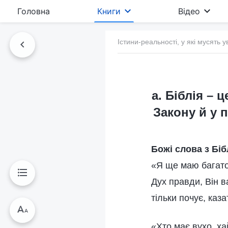
Головна
Книги
Відео
Істини-реальності, у які мусять у
а. Біблія – 
Закону й у п
Божі слова з Біб
«Я ще маю багато 
Дух правди, Він в
тільки почує, каз
«Хто має вухо, х