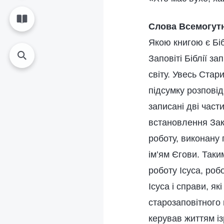
Слова Всемогутн
Якою книгою є Біб
Заповіті Біблії з
світу. Увесь Стар
підсумку розповід
записані дві част
встановлення Зак
роботу, виконану 
ім’ям Єгови. Таки
роботу Ісуса, роб
Ісуса і справи, я
старозаповітного 
керував життям і