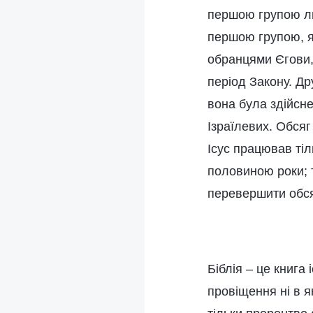
першою групою люд
першою групою, я
обранцями Єгови,
період Закону. Др
вона була здійсн
Ізраїлевих. Обсяг
Ісус працював тіл
половиною роки; т
перевершити обся
Біблія – це книга 
провіщення ні в як