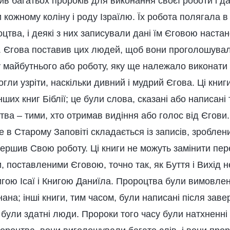
ив багатьох пророків для виконання своєї роботи і да
 кожному коліну і роду Ізраїлю. Їх робота полягала в
тва, і деякі з них записували дані їм Єговою наста
м. Єгова поставив цих людей, щоб вони проголошува
 майбутнього або роботу, яку ще належало виконати 
гли узріти, наскільки дивний і мудрий Єгова. Ці кни
нших книг Біблії; це були слова, сказані або написані
ва – тими, хто отримав видіння або голос від Єгови.
е в Старому Заповіті складається із записів, зробле
вершив Свою роботу. Ці книги не можуть замінити пе
, поставленими Єговою, точно так, як Буття і Вихід 
гою Ісаї і Книгою Даниїла. Пророцтва були вимовлені
ана; інші книги, тим часом, були написані після заве
 були здатні люди. Пророки того часу були натхненні