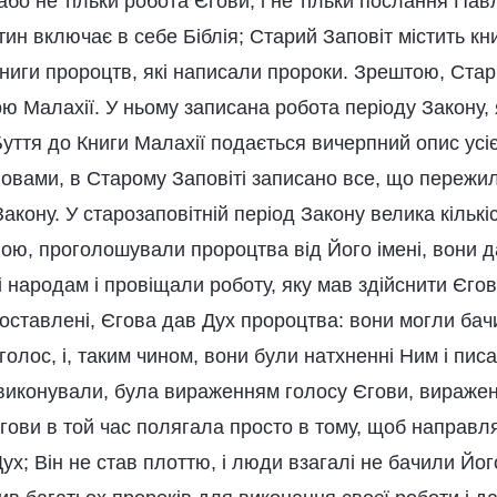
або не тільки робота Єгови, і не тільки послання Пав
стин включає в себе Біблія; Старий Заповіт містить кн
книги пророцтв, які написали пророки. Зрештою, Стар
ою Малахії. У ньому записана робота періоду Закону,
Буття до Книги Малахії подається вичерпний опис усі
ловами, в Старому Заповіті записано все, що пережи
акону. У старозаповітній період Закону велика кількіс
ою, проголошували пророцтва від Його імені, вони 
 народам і провіщали роботу, яку мав здійснити Єгов
оставлені, Єгова дав Дух пророцтва: вони могли бач
 голос, і, таким чином, вони були натхненні Ним і пис
 виконували, була вираженням голосу Єгови, вираже
Єгови в той час полягала просто в тому, щоб направл
х; Він не став плоттю, і люди взагалі не бачили Йог