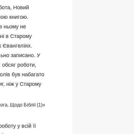
бота, Новий
чною книгою.
 в ньому не
ані в Старому
ох Євангеліях.
льно записано. У
 обсяг роботи,
толів був набагато
г, ніж у Старому
ога. Щодо Біблії (1)»
боту у всій її