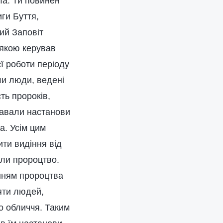
ла. Ти повинен
иги Буття,
ий Заповіт
 якою керував
єї роботи періоду
ли люди, ведені
ть пророків,
давали настанови
а. Усім цим
ити видіння від
али пророцтво.
нням пророцтва
яти людей,
о обличчя. Таким