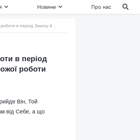
я
Новини
Про нас
а. Біблія – це лише хроніка двох стадій Божої роботи в період Закону й у період Благодаті; це не хроніка всієї Божої роботи
боти в період
 Божої роботи
рийде Він, Той
ам від Себе, а що