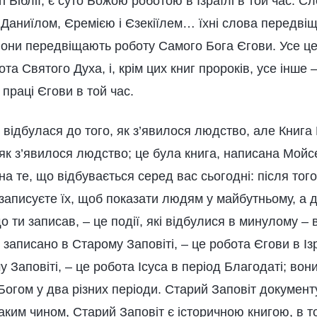
 Біблії, є суто Божою роботою в Ізраїлі в той час. Сл
 Даниїлом, Єремією і Єзекіїлем… їхні слова передві
 вони передвіщають роботу Самого Бога Єгови. Усе ц
та Святого Духа, і, крім цих книг пророків, усе інше 
 праці Єгови в той час.
відбулася до того, як з’явилося людство, але Книга 
, як з’явилося людство; це була книга, написана Мойс
на те, що відбувається серед вас сьогодні: після того,
 записуєте їх, щоб показати людям у майбутньому, а
о ти записав, – це події, які відбулися в минулому –
о записано в Старому Заповіті, – це робота Єгови в Ізр
 Заповіті, – це робота Ісуса в період Благодаті; во
Богом у два різних періоди. Старий Заповіт документ
 таким чином, Старий Заповіт є історичною книгою, в т