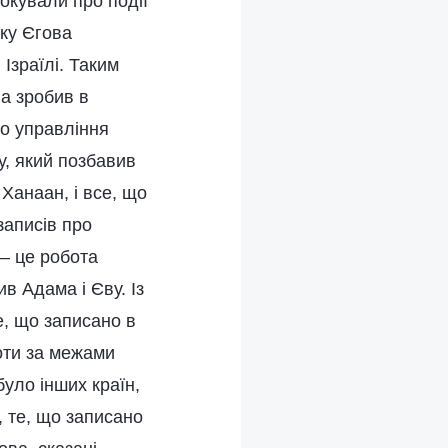
окували про події
яку Єгова
Ізраїлі. Таким
ва зробив в
до управління
у, який позбавив
 Ханаан, і все, що
записів про
 – це робота
ив Адама і Єву. Із
е, що записано в
боти за межами
уло інших країн,
, те, що записано