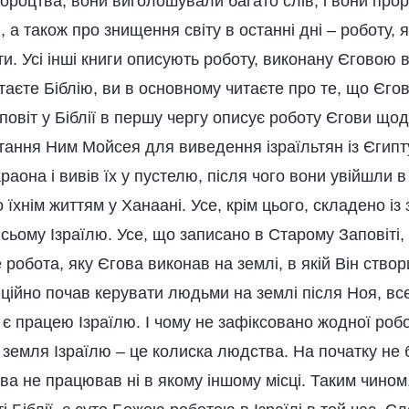
ороцтва, вони виголошували багато слів, і вони прор
, а також про знищення світу в останні дні – роботу, 
и. Усі інші книги описують роботу, виконану Єговою в 
таєте Біблію, ви в основному читаєте про те, що Єго
аповіт у Біблії в першу чергу описує роботу Єгови що
тання Ним Мойсея для виведення ізраїльтян із Єгипт
раона і вивів їх у пустелю, після чого вони увійшли в
 їхнім життям у Ханаані. Усе, крім цього, складено із 
сьому Ізраїлю. Усе, що записано в Старому Заповіті,
е робота, яку Єгова виконав на землі, в якій Він створ
фіційно почав керувати людьми на землі після Ноя, вс
 є працею Ізраїлю. І чому не зафіксовано жодної ро
земля Ізраїлю – це колиска людства. На початку не б
гова не працював ні в якому іншому місці. Таким чином