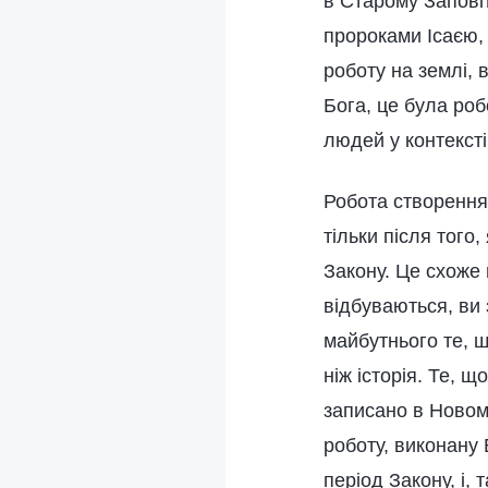
в Старому Заповіті
пророками Ісаєю,
роботу на землі,
Бога, це була робо
людей у контексті
Робота створення 
тільки після того
Закону. Це схоже 
відбуваються, ви
майбутнього те, щ
ніж історія. Те, щ
записано в Новому
роботу, виконану 
період Закону, і,