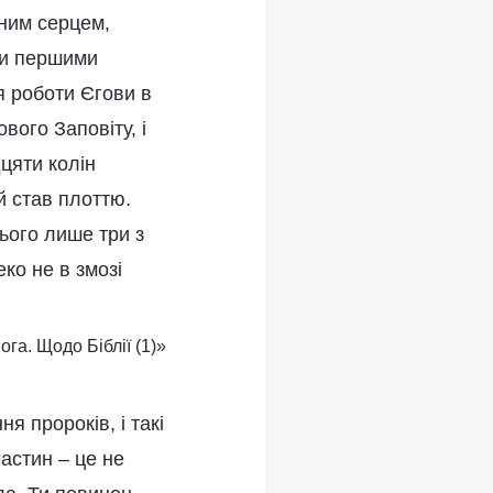
сним серцем,
ли першими
я роботи Єгови в
вого Заповіту, і
цяти колін
й став плоттю.
сього лише три з
ко не в змозі
ога. Щодо Біблії (1)»
ня пророків, і такі
частин – це не