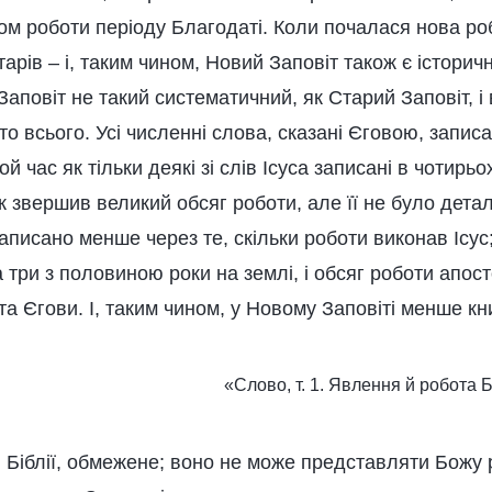
том роботи періоду Благодаті. Коли почалася нова ро
тарів – і, таким чином, Новий Заповіт також є істори
аповіт не такий систематичний, як Старий Заповіт, і
то всього. Усі численні слова, сказані Єговою, запис
 той час як тільки деякі зі слів Ісуса записані в чотирь
ж звершив великий обсяг роботи, але її не було дета
аписано менше через те, скільки роботи виконав Ісус;
а три з половиною роки на землі, і обсяг роботи апос
а Єгови. І, таким чином, у Новому Заповіті менше кни
«Слово, т. 1. Явлення й робота Б
 Біблії, обмежене; воно не може представляти Божу ро