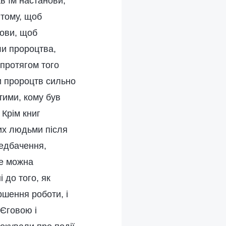
в їм настанови,
 тому, щоб
нови, щоб
ли пророцтва,
протягом того
ги пророцтв сильно
 тими, кому був
 Крім книг
них людьми після
редбачення,
не можна
 до того, як
ршення роботи, і
 Єговою і