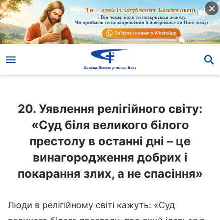
20. Уявлення релігійного світу: «Суд біля великого білого престолу в останні дні – це винагородження добрих і покарання злих, а не спасіння»
20. Уявлення релігійного світу:
«Суд біля великого білого
престолу в останні дні – це
винагородження добрих і
покарання злих, а не спасіння»
Люди в релігійному світі кажуть: «Суд