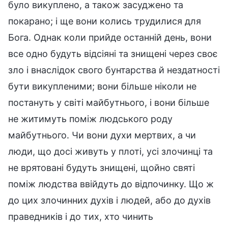
було викуплено, а також засуджено та
покарано; і ще вони колись трудилися для
Бога. Однак коли прийде останній день, вони
все одно будуть відсіяні та знищені через своє
зло і внаслідок свого бунтарства й нездатності
бути викупленими; вони більше ніколи не
постануть у світі майбутнього, і вони більше
не житимуть поміж людського роду
майбутнього. Чи вони духи мертвих, а чи
люди, що досі живуть у плоті, усі злочинці та
не врятовані будуть знищені, щойно святі
поміж людства ввійдуть до відпочинку. Що ж
до цих злочинних духів і людей, або до духів
праведників і до тих, хто чинить