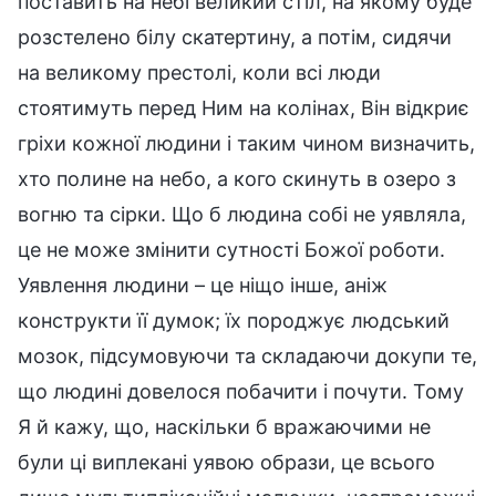
поставить на небі великий стіл, на якому буде
розстелено білу скатертину, а потім, сидячи
на великому престолі, коли всі люди
стоятимуть перед Ним на колінах, Він відкриє
гріхи кожної людини і таким чином визначить,
хто полине на небо, а кого скинуть в озеро з
вогню та сірки. Що б людина собі не уявляла,
це не може змінити сутності Божої роботи.
Уявлення людини – це ніщо інше, аніж
конструкти її думок; їх породжує людський
мозок, підсумовуючи та складаючи докупи те,
що людині довелося побачити і почути. Тому
Я й кажу, що, наскільки б вражаючими не
були ці виплекані уявою образи, це всього