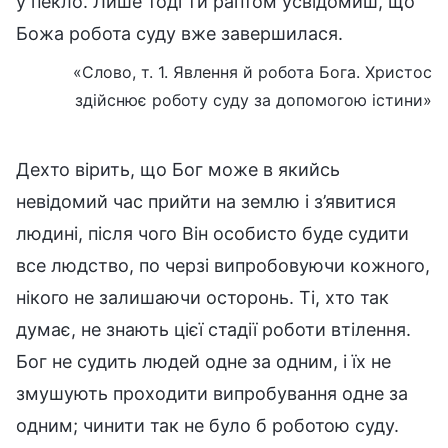
у пекло. Лише тоді ти раптом усвідомиш, що
Божа робота суду вже завершилася.
«Слово, т. 1. Явлення й робота Бога. Христос
здійснює роботу суду за допомогою істини»
Дехто вірить, що Бог може в якийсь
невідомий час прийти на землю і з’явитися
людині, після чого Він особисто буде судити
все людство, по черзі випробовуючи кожного,
нікого не залишаючи осторонь. Ті, хто так
думає, не знають цієї стадії роботи втілення.
Бог не судить людей одне за одним, і їх не
змушують проходити випробування одне за
одним; чинити так не було б роботою суду.