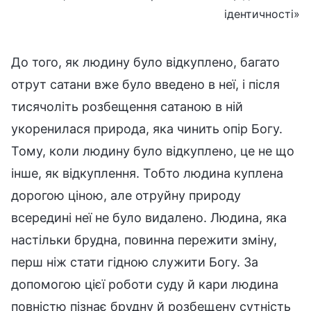
ідентичності»
До того, як людину було відкуплено, багато
отрут сатани вже було введено в неї, і після
тисячоліть розбещення сатаною в ній
укоренилася природа, яка чинить опір Богу.
Тому, коли людину було відкуплено, це не що
інше, як відкуплення. Тобто людина куплена
дорогою ціною, але отруйну природу
всередині неї не було видалено. Людина, яка
настільки брудна, повинна пережити зміну,
перш ніж стати гідною служити Богу. За
допомогою цієї роботи суду й кари людина
повністю пізнає брудну й розбещену сутність