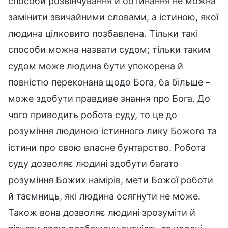
способи розвінчування й обтинання не можна
замінити звичайними словами, а істиною, якої
людина цілковито позбавлена. Тільки такі
способи можна назвати судом; тільки таким
судом може людина бути упокорена й
повністю переконана щодо Бога, ба більше –
може здобути правдиве знання про Бога. До
чого приводить робота суду, то це до
розуміння людиною істинного лику Божого та
істини про свою власне бунтарство. Робота
суду дозволяє людині здобути багато
розуміння Божих намірів, мети Божої роботи
й таємниць, які людина осягнути не може.
Також вона дозволяє людині зрозуміти й