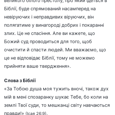
великого білого престолу, про який ідеться в
Біблії, буде спрямований насамперед на
невіруючих і неправдивих віруючих, він
полягатиме у винагороді добрих і покаранні
злих. Це не спасіння. Але ви кажете, що
Божий суд проводиться для того, щоб
очистити й спасти людей. Ми вважаємо, що
це не відповідає Біблії, тому не можемо
прийняти ваше твердження».
Слова з Біблії
«За Тобою душа моя тужить вночі, також дух
мій в мені спозаранку шукає Тебе, бо коли на
землі Твої суди, то мешканці світу навчаються
правди!»
.
(Ісая 26:9)