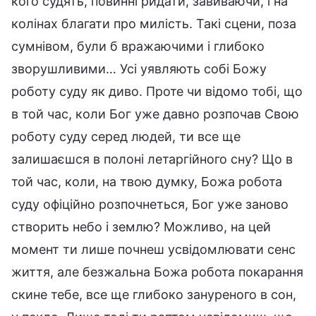
кого судять, повинні ридати, завиваючи, і на
колінах благати про милість. Такі сцени, поза
сумнівом, були б вражаючими і глибоко
зворушливими… Усі уявляють собі Божу
роботу суду як диво. Проте чи відомо тобі, що
в той час, коли Бог уже давно розпочав Свою
роботу суду серед людей, ти все ще
залишаєшся в полоні летаргійного сну? Що в
той час, коли, на твою думку, Божа робота
суду офіційно розпочнеться, Бог уже заново
створить небо і землю? Можливо, на цей
момент ти лише почнеш усвідомлювати сенс
життя, але безжальна Божа робота покарання
скине тебе, все ще глибоко зануреного в сон,