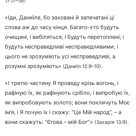
.
17:17–19)
«Іди, Даниїле, бо заховані й запечатані ці
слова аж до часу кінця. Багато-хто будуть
очищені, і вибіляться, і будуть перетоплені; і
будуть несправедливі несправедливими, і
цього не зрозуміють усі несправедливі, а
розумні зрозуміють»
.
(Даниїл 12:9–10)
«І третю частину Я проведу крізь вогонь, і
рафіную їх, як рафінують срібло, і випробую їх,
як випробовують золото; вони покличуть Моє
ім’я, і Я почую їх і скажу: “Це Мій народ”, – а
вони скажуть: “Єгова – мій Бог”»
.
(Захарія 13:9)