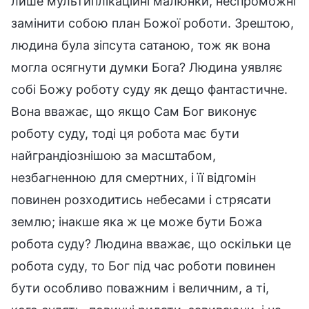
лише мультиплікаційні малюнки, неспроможні
замінити собою план Божої роботи. Зрештою,
людина була зіпсута сатаною, тож як вона
могла осягнути думки Бога? Людина уявляє
собі Божу роботу суду як дещо фантастичне.
Вона вважає, що якщо Сам Бог виконує
роботу суду, тоді ця робота має бути
найграндіознішою за масштабом,
незбагненною для смертних, і її відгомін
повинен розходитись небесами і стрясати
землю; інакше яка ж це може бути Божа
робота суду? Людина вважає, що оскільки це
робота суду, то Бог під час роботи повинен
бути особливо поважним і величним, а ті,