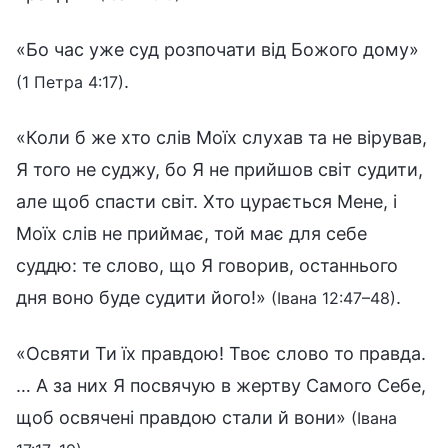
«Бо час уже суд розпочати від Божого дому»
.
(1 Петра 4:17)
«Коли б же хто слів Моїх слухав та не вірував,
Я того не суджу, бо Я не прийшов світ судити,
але щоб спасти світ. Хто цурається Мене, і
Моїх слів не приймає, той має для себе
суддю: те слово, що Я говорив, останнього
дня воно буде судити його!»
.
(Івана 12:47–48)
«Освяти Ти їх правдою! Твоє слово то правда.
… А за них Я посвячую в жертву Самого Себе,
щоб освячені правдою стали й вони»
(Івана