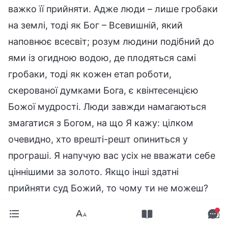
важко її прийняти. Адже люди – лише гробаки
на землі, тоді як Бог – Всевишній, який
наповнює всесвіт; розум людини подібний до
ями із огидною водою, де плодяться самі
гробаки, тоді як кожен етап роботи,
скерованої думками Бога, є квінтесенцією
Божої мудрості. Люди завжди намагаються
змагатися з Богом, на що Я кажу: цілком
очевидно, хто врешті-решт опиниться у
програші. Я напучую вас усіх не вважати себе
ціннішими за золото. Якщо інші здатні
прийняти суд Божий, то чому ти не можеш?
Наскільки вище за інших ти стоїш? Якщо інші
здатні схилити голову перед істиною, то чому