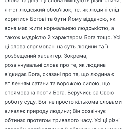
слова та діла. Ці слова вміщують різні істини,
як-от людський обов’язок, те, як людині слід
коритися Богові та бути Йому відданою, як
вона має жити нормальною людськістю, а
також мудрістю й характером Бога тощо. Усі
ці слова спрямовані на суть людини та її
розбещений характер. Зокрема,
розвінчувальні слова про те, як людина
відкидає Бога, сказані про те, що людина є
втіленням сатани та ворожою силою, що
спрямована проти Бога. Беручись за Свою
роботу суду, Бог не просто кількома словами
виявляє природу людини; Він розвінчує і
обтинає протягом тривалого часу. Усі ці різні