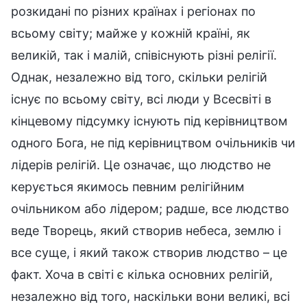
розкидані по різних країнах і регіонах по
всьому світу; майже у кожній країні, як
великій, так і малій, співіснують різні релігії.
Однак, незалежно від того, скільки релігій
існує по всьому світу, всі люди у Всесвіті в
кінцевому підсумку існують під керівництвом
одного Бога, не під керівництвом очільників чи
лідерів релігій. Це означає, що людство не
керується якимось певним релігійним
очільником або лідером; радше, все людство
веде Творець, який створив небеса, землю і
все суще, і який також створив людство – це
факт. Хоча в світі є кілька основних релігій,
незалежно від того, наскільки вони великі, всі