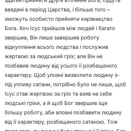
здатен прийняти друге втілення Бога, будуть
введені в період Царства, і більше того –
зможуть особисто прийняти керівництво
Бога. Хоч Ісус прийшов між людей і багато
звершив, Він лише завершив роботу
відкуплення всього людства і послужив
жертвою за людський гріх; але Він не
позбавив людину від усього її розбещеного
характеру. Щоб уповні визволити людину з-
під упливу сатани, потрібно було не лише, щоб
Ісус став жертвою за гріх та взяв на себе
людські гріхи, а й щоб Бог звершив іще
більшу роботу, аби вповні позбавити людину
від її характеру, розбещеного сатаною. Тож