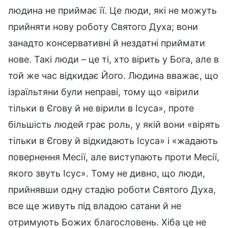
людина не приймає її. Це люди, які не можуть
прийняти нову роботу Святого Духа; вони
занадто консервативні й нездатні приймати
нове. Такі люди – це ті, хто вірить у Бога, але в
той же час відкидає Його. Людина вважає, що
ізраїльтяни були неправі, тому що «вірили
тільки в Єгову й не вірили в Ісуса», проте
більшість людей грає роль, у якій вони «вірять
тільки в Єгову й відкидають Ісуса» і «жадають
повернення Месії, але виступають проти Месії,
якого звуть Ісус». Тому не дивно, що люди,
прийнявши одну стадію роботи Святого Духа,
все ще живуть під владою сатани й не
отримують Божих благословень. Хіба це не