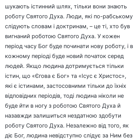
шукають істинний шлях, тільки вони знають
роботу Святого Духа. Люди, які по-рабському
слідують словам і доктринам, – це ті, хто був
вигнаний роботою Святого Духа. У кожен
період часу Бог буде починати нову роботу, і в
кожному періоді буде новий початок серед
людей. Якщо людина дотримується тільки
істин, що «Єгова є Бог» та «Ісус є Христос»,
які є істинами, застосовними тільки до їхніх
відповідних періодів, тоді людина ніколи не
буде йти в ногу з роботою Святого Духа й
назавжди залишиться нездатною здобути
роботу Святого Духа. Незалежно від того, як
діє Бог, людина невідступно слідує за Ним без