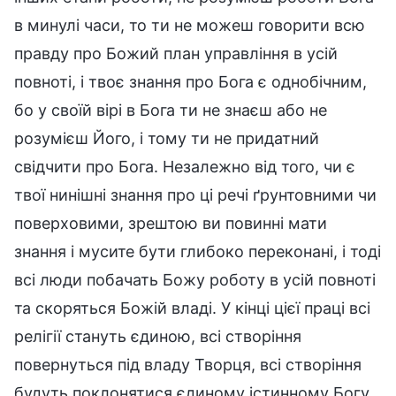
в минулі часи, то ти не можеш говорити всю
правду про Божий план управління в усій
повноті, і твоє знання про Бога є однобічним,
бо у своїй вірі в Бога ти не знаєш або не
розумієш Його, і тому ти не придатний
свідчити про Бога. Незалежно від того, чи є
твої нинішні знання про ці речі ґрунтовними чи
поверховими, зрештою ви повинні мати
знання і мусите бути глибоко переконані, і тоді
всі люди побачать Божу роботу в усій повноті
та скоряться Божій владі. У кінці цієї праці всі
релігії стануть єдиною, всі створіння
повернуться під владу Творця, всі створіння
будуть поклонятися єдиному істинному Богу,