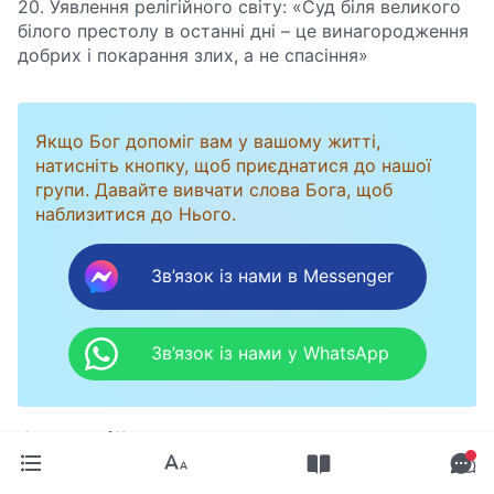
20. Уявлення релігійного світу: «Суд біля великого
білого престолу в останні дні – це винагородження
добрих і покарання злих, а не спасіння»
Якщо Бог допоміг вам у вашому житті,
натисніть кнопку, щоб приєднатися до нашої
групи. Давайте вивчати слова Бога, щоб
наблизитися до Нього.
Зв’язок із нами в Messenger
Зв’язок із нами у WhatsApp
Супутній контент
1. Сьогодні земля