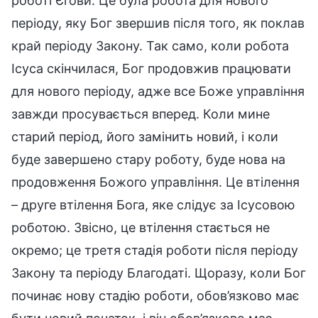
роботі Єгови. Це була робота для нового
періоду, яку Бог звершив після того, як поклав
край періоду Закону. Так само, коли робота
Ісуса скінчилася, Бог продовжив працювати
для нового періоду, адже все Боже управління
завжди просувається вперед. Коли мине
старий період, його замінить новий, і коли
буде завершено стару роботу, буде нова на
продовження Божого управління. Це втілення
– друге втілення Бога, яке слідує за Ісусовою
роботою. Звісно, це втілення стається не
окремо; це третя стадія роботи після періоду
Закону та періоду Благодаті. Щоразу, коли Бог
починає нову стадію роботи, обов’язково має