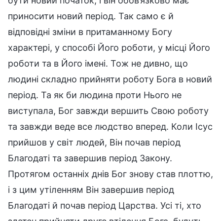
бути новий початок, і він обов’язково має
приносити новий період. Так само є й
відповідні зміни в притаманному Богу
характері, у способі Його роботи, у місці Його
роботи та в Його імені. Тож не дивно, що
людині складно прийняти роботу Бога в новий
період. Та як би людина проти Нього не
виступала, Бог завжди вершить Свою роботу
та завжди веде все людство вперед. Коли Ісус
прийшов у світ людей, Він почав період
Благодаті та завершив період Закону.
Протягом останніх днів Бог знову став плоттю,
і з цим утіленням Він завершив період
Благодаті й почав період Царства. Усі ті, хто