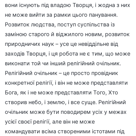
вони існують під владою Творця, і жодна з них
не може вийти за рамки цього панування.
Розвиток людства, поступ суспільства із
заміною старого й віджилого новим, розвиток
природничих наук – усе це невіддільне від
заходів Творця, і ця робота не є тим, що може
виконати той чи інший релігійний очільник.
Релігійний очільник – це просто провідник
конкретної релігії, і він не може представляти
Бога, як і не може представляти Того, Хто
створив небо, і землю, і все суще. Релігійний
очільник може бути поводирем усіх у межах
усієї своєї релігії, але він не може
командувати всіма створеними істотами під