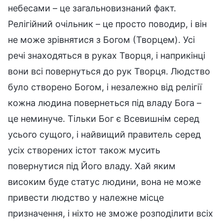
небесами – це загальновизнаний факт.
Релігійний очільник – це просто поводир, і він
не може зрівнятися з Богом (Творцем). Усі
речі знаходяться в руках Творця, і наприкінці
вони всі повернуться до рук Творця. Людство
було створено Богом, і незалежно від релігії
кожна людина повернеться під владу Бога –
це неминуче. Тільки Бог є Всевишнім серед
усього сущого, і найвищий правитель серед
усіх створених істот також мусить
повернутися під Його владу. Хай яким
високим буде статус людини, вона не може
привести людство у належне місце
призначення, і ніхто не зможе розподілити всіх