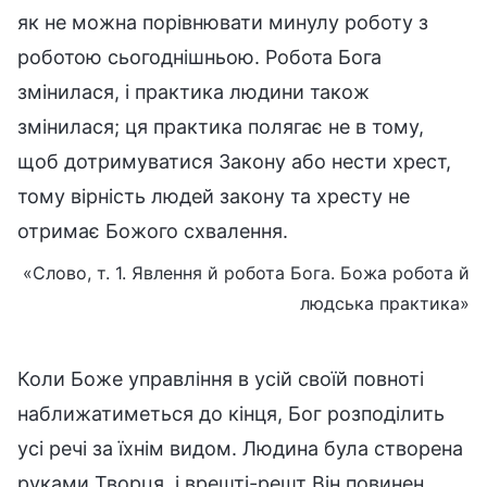
як не можна порівнювати минулу роботу з
роботою сьогоднішньою. Робота Бога
змінилася, і практика людини також
змінилася; ця практика полягає не в тому,
щоб дотримуватися Закону або нести хрест,
тому вірність людей закону та хресту не
отримає Божого схвалення.
«Слово, т. 1. Явлення й робота Бога. Божа робота й
людська практика»
Коли Боже управління в усій своїй повноті
наближатиметься до кінця, Бог розподілить
усі речі за їхнім видом. Людина була створена
руками Творця, і врешті-решт Він повинен