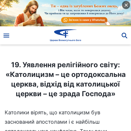
19. Уявлення релігійного світу: «Католицизм – це ортодоксальна церква, відхід від католицької церкви – це зрада Господа»
19. Уявлення релігійного світу:
«Католицизм – це ортодоксальна
церква, відхід від католицької
церкви – це зрада Господа»
Католики вірять, що католицизм був
заснований апостолами і є найбільш