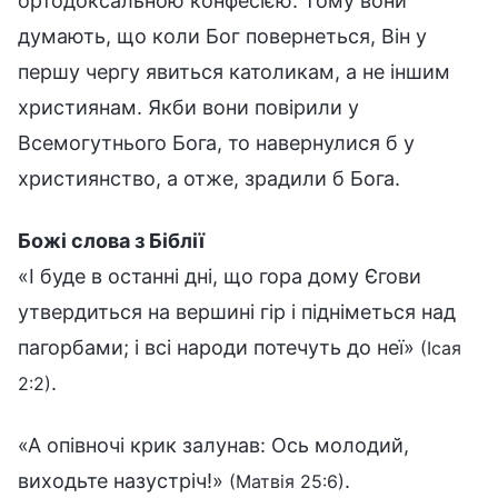
ортодоксальною конфесією. Тому вони
думають, що коли Бог повернеться, Він у
першу чергу явиться католикам, а не іншим
християнам. Якби вони повірили у
Всемогутнього Бога, то навернулися б у
християнство, а отже, зрадили б Бога.
Божі слова з Біблії
«І буде в останні дні, що гора дому Єгови
утвердиться на вершині гір і підніметься над
пагорбами; і всі народи потечуть до неї»
(Ісая
.
2:2)
«А опівночі крик залунав: Ось молодий,
виходьте назустріч!»
.
(Матвія 25:6)