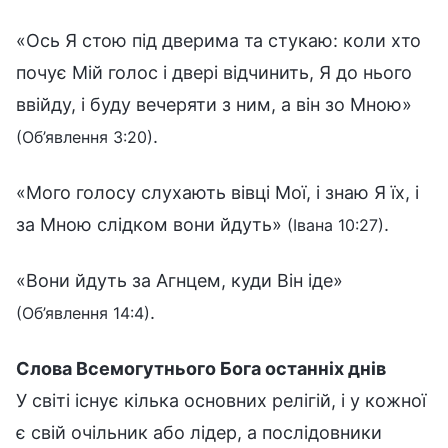
«Ось Я стою під дверима та стукаю: коли хто
почує Мій голос і двері відчинить, Я до нього
ввійду, і буду вечеряти з ним, а він зо Мною»
.
(Об’явлення 3:20)
«Мого голосу слухають вівці Мої, і знаю Я їх, і
за Мною слідком вони йдуть»
.
(Івана 10:27)
«Вони йдуть за Агнцем, куди Він іде»
.
(Об’явлення 14:4)
Слова Всемогутнього Бога останніх днів
У світі існує кілька основних релігій, і у кожної
є свій очільник або лідер, а послідовники