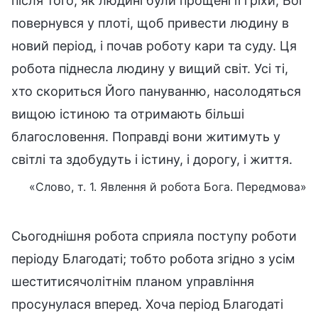
після того, як людині були прощені її гріхи, Бог
повернувся у плоті, щоб привести людину в
новий період, і почав роботу кари та суду. Ця
робота піднесла людину у вищий світ. Усі ті,
хто скориться Його пануванню, насолодяться
вищою істиною та отримають більші
благословення. Поправді вони житимуть у
світлі та здобудуть і істину, і дорогу, і життя.
«Слово, т. 1. Явлення й робота Бога. Передмова»
Сьогоднішня робота сприяла поступу роботи
періоду Благодаті; тобто робота згідно з усім
шеститисячолітнім планом управління
просунулася вперед. Хоча період Благодаті