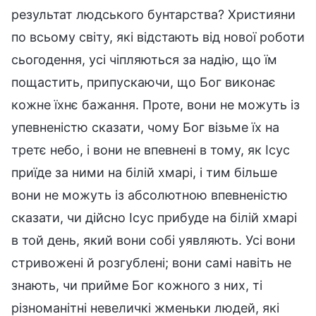
результат людського бунтарства? Християни
по всьому світу, які відстають від нової роботи
сьогодення, усі чіпляються за надію, що їм
пощастить, припускаючи, що Бог виконає
кожне їхнє бажання. Проте, вони не можуть із
упевненістю сказати, чому Бог візьме їх на
третє небо, і вони не впевнені в тому, як Ісус
приїде за ними на білій хмарі, і тим більше
вони не можуть із абсолютною впевненістю
сказати, чи дійсно Ісус прибуде на білій хмарі
в той день, який вони собі уявляють. Усі вони
стривожені й розгублені; вони самі навіть не
знають, чи прийме Бог кожного з них, ті
різноманітні невеличкі жменьки людей, які