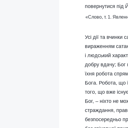
повернутися під 
«Слово, т. 1. Явлен
Усі дії та вчинки
вираженням сатан
і людський харак
добру вдачу; Бог 
їхня робота спря
Бога. Робота, що 
того, що вже існу
Бог, – ніхто не 
страждання, праве
безпосередньо пр