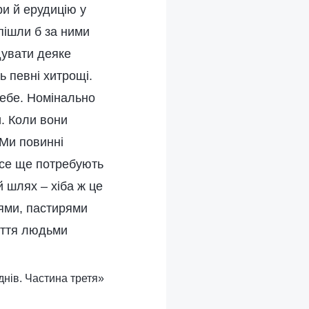
и й ерудицію у
пішли б за ними
дувати деяке
ь певні хитрощі.
себе. Номінально
и. Коли вони
«Ми повинні
все ще потребують
й шлях – хіба ж це
еями, пастирями
яття людьми
днів. Частина третя»