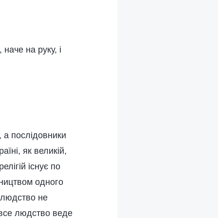
наче на руку, і
р, а послідовники
аїні, як великій,
релігій існує по
івництвом одного
о людство не
 все людство веде