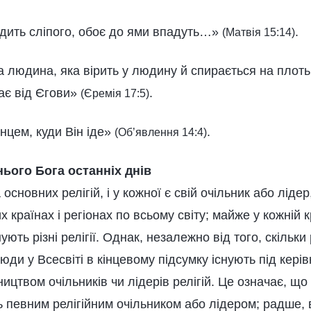
одить сліпого, обоє до ями впадуть…»
.
(Матвія 15:14)
 людина, яка вірить у людину й спирається на плоть, 
пає від Єгови»
.
(Єремія 17:5)
нцем, куди Він іде»
.
(Об’явлення 14:4)
ього Бога останніх днів
ка основних релігій, і у кожної є свій очільник або ліде
х країнах і регіонах по всьому світу; майже у кожній кр
нують різні релігії. Однак, незалежно від того, скільки 
 люди у Всесвіті в кінцевому підсумку існують під кер
вництвом очільників чи лідерів релігій. Це означає, щ
ь певним релігійним очільником або лідером; радше,