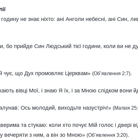
лії
 годину не знає ніхто: ані Анголи небесні, ані Син, 
ви, бо прийде Син Людський тієї години, коли ви не 
ай чує, що Дух промовляє Церквам»
.
(Об’явлення 2:7)
ають вівці Мої, і знаю Я їх, і за Мною слідком вони 
залунав: Ось молодий, виходьте назустріч!»
(Матвія 25:
верима та стукаю: коли хто почує Мій голос і двері в
уду вечеряти з ним, а він зо Мною»
.
(Об’явлення 3:20)