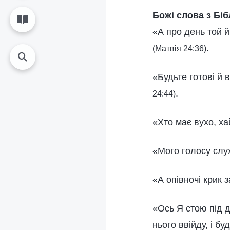
Божі слова з Біб
«А про день той й
.
(Матвія 24:36)
«Будьте готові й 
.
24:44)
«Хто має вухо, х
«Мого голосу слух
«А опівночі крик 
«Ось Я стою під д
нього ввійду, і б