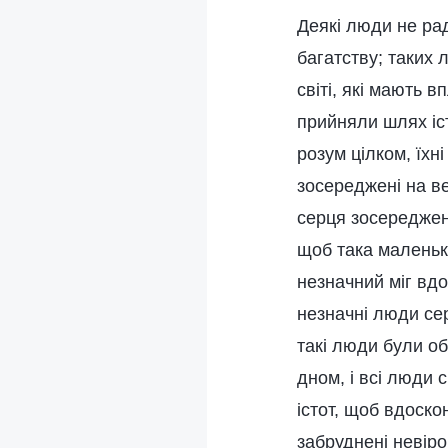
Деякі люди не рад
багатству; таких
світі, які мають в
прийняли шлях іст
розум цілком, їхн
зосереджені на ве
серця зосереджені
щоб така маленьк
незначний міг вд
незначні люди сер
такі люди були об
дном, і всі люди 
істот, щоб вдоско
забруднені невіро