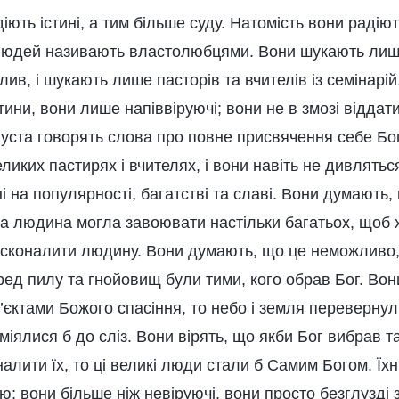
іють істині, а тим більше суду. Натомість вони радіют
 людей називають властолюбцями. Вони шукають лише
плив, і шукають лише пасторів та вчителів із семінарі
ини, вони лише напіввіруючі; вони не в змозі віддат
і уста говорять слова про повне присвячення себе Бого
ликих пастирях і вчителях, і вони навіть не дивляться
 на популярності, багатстві та славі. Вони думають
а людина могла завоювати настільки багатьох, щоб х
осконалити людину. Вони думають, що це неможливо,
ед пилу та гнойовищ були тими, кого обрав Бог. Вон
’єктами Божого спасіння, то небо і земля переверну
сміялися б до сліз. Вони вірять, що якби Бог вибрав 
налити їх, то ці великі люди стали б Самим Богом. Їхн
ю; вони більше ніж невіруючі, вони просто безглузді з