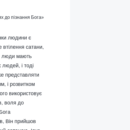
ях до пізнання Бога»
инки людини є
 втілення сатани,
і люди мають
 людей, і тоді
же представляти
им, і розвитком
кого використовує
в, воля до
 Бога
в, Він прийшов