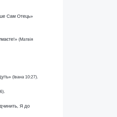
лише Сам Отець»
думаєте!»
(Матвія
йдуть»
.
(Івана 10:27)
.
6)
ідчинить, Я до