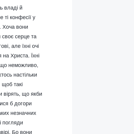
ь владі й
 ті конфесії у
й. Хоча вони
и своє серце та
ві, але їхні очі
 на Христа. Їхні
, що неможливо,
тось настільки
 щоб такі
и вірять, що якби
лися б догори
таких незначних
і погляди
вірі. Бо вони