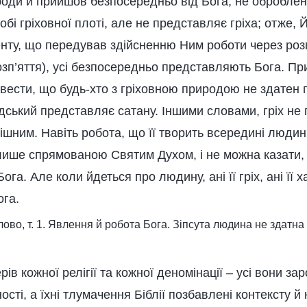
роди й прийшов безпосередньо від Бога, не оброблен
бі гріховної плоті, але не представляє гріха; отже, Й
нту, що передував здійсненню Ним роботи через розп
зп’яття), усі безпосередньо представляють Бога. Пр
овести, що будь-хто з гріховною природою не здатен
юдський представляє сатану. Іншими словами, гріх не
грішним. Навіть робота, що її творить всередині люди
ише спрямованою Святим Духом, і не можна казати, 
ога. Але коли йдеться про людину, ані її гріх, ані її 
га.
ово, т. 1. Явлення й робота Бога. Зіпсута людина не здатн
ів кожної релігії та кожної деномінації – усі вони зар
ості, а їхні тлумачення Біблії позбавлені контексту й