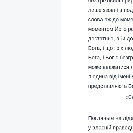
без гріховної при
лише ззовні в подо
слова аж до моме
моментом Його ро
достатньо, аби д
Бога, і що гріх л
Бога, і Бог є без
може вважатися л
людина від імені Б
представляють Бо
«Сл
Погляньте на лідер
у власній праведн