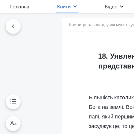
Головна
Книги
Відео
Істини-реальності, у які мусять у
18. Уявле
представн
Більшість католик
Бога на землі. Во
папі, який першим
засуджує це, то ц