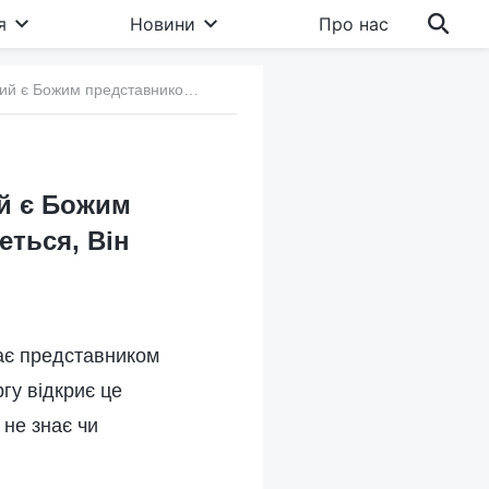
я
Новини
Про нас
18. Уявлення релігійного світу: «Папа Римський є Божим представником на землі, коли Господь повернеться, Він спочатку відкриє це Папі»
ий є Божим
еться, Він
пає представником
гу відкриє це
 не знає чи