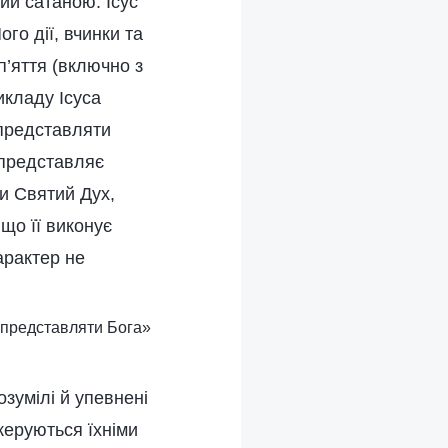
ий сатаною. Ісус
ого дії, вчинки та
’яття (включно з
икладу Ісуса
 представляти
 представляє
ни Святий Дух,
що її виконує
характер не
а представляти Бога»
озумілі й упевнені
 керуються їхніми