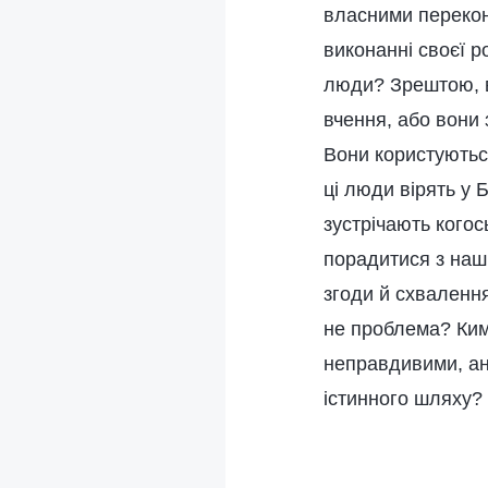
власними перекон
виконанні своєї р
люди? Зрештою, в
вчення, або вони 
Вони користуютьс
ці люди вірять у 
зустрічають когос
порадитися з наш
згоди й схвалення
не проблема? Ким
неправдивими, ан
істинного шляху? 