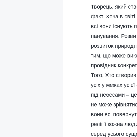
Творець, який ств
факт. Хоча в світі
всі вони існують 
панування. Розвит
розвиток природни
тим, що може вико
провідник конкрет
Того, Хто створив
усіх у межах усіє
під небесами – це
не може зрівнятис
вони всі повернут
релігії кожна люд
серед усього сущо