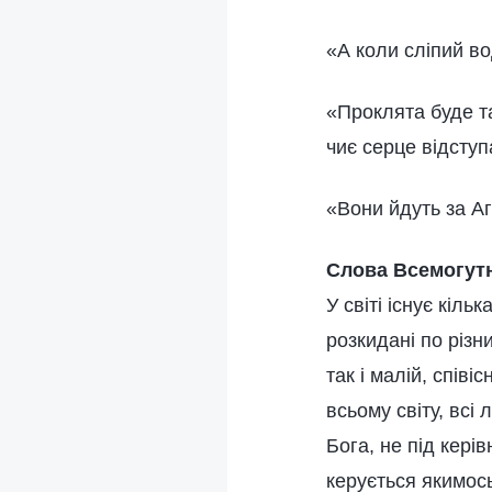
«А коли сліпий в
«Проклята буде та
чиє серце відсту
«Вони йдуть за Аг
Слова Всемогутн
У світі існує кіль
розкидані по різни
так і малій, співіс
всьому світу, всі
Бога, не під кері
керується якимос