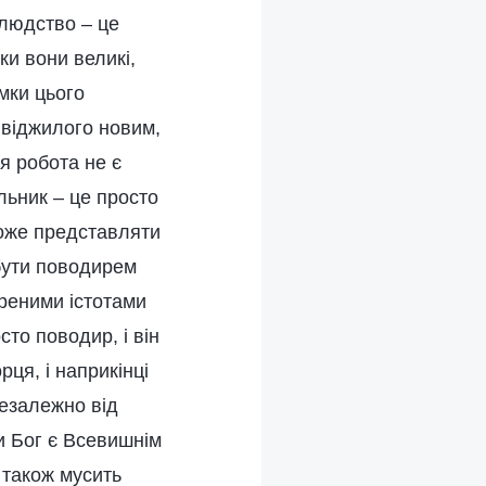
 людство – це
ьки вони великі,
мки цього
 віджилого новим,
ця робота не є
ільник – це просто
 може представляти
 бути поводирем
вореними істотами
сто поводир, і він
рця, і наприкінці
незалежно від
и Бог є Всевишнім
 також мусить