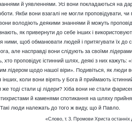
аннями й уявленнями. Усі вони покладаються на дар
оботи. Якби вони взагалі не могли проповідувати, чи 
они володіють деякими знаннями й можуть пропові
знають, як привернути до себе інших і використовуют
я ними, щоб обманювати людей і притягувати їх до 
Бога, але насправді вони слідують за своїми лідерам
ь, хто проповідує істинний шлях, деякі з них кажуть: 
им лідером щодо нашої віри». Подивіться, як люди 
 інших, коли вони вірять у Бога й приймають істинни
 же тоді стали ці лідери? Хіба вони не стали фарис
тихристами й каменями спотикання на шляху прийн
Такі люди належать до того ж виду, що й Павло.
«Слово, т. 3. Промови Христа останніх 