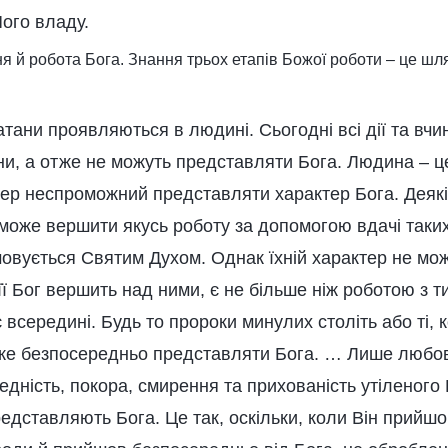
Його владу.
ня й робота Бога. Знання трьох етапів Божої роботи – це шл
 сатани проявляються в людині. Сьогодні всі дії та вч
и, а отже не можуть представляти Бога. Людина – це
тер неспроможний представляти характер Бога. Деяк
може вершити якусь роботу за допомогою вдачі таких
мовується Святим Духом. Однак їхній характер не мо
її Бог вершить над ними, є не більше ніж роботою з т
є всередині. Будь то пророки минулих століть або ті, 
може безпосередньо представляти Бога. … Лише любо
дність, покора, смирення та прихованість утіленого
едставляють Бога. Це так, оскільки, коли Він прийшо