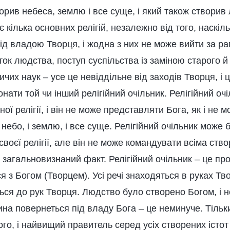
орив небеса, землю і все суще, і який також створив
 є кілька основних релігій, незалежно від того, наскіл
під владою Творця, і жодна з них не може вийти за ра
ок людства, поступ суспільства із заміною старого й
чих наук – усе це невіддільне від заходів Творця, і 
нати той чи інший релігійний очільник. Релігійний оч
ної релігії, і він не може представляти Бога, як і не
 небо, і землю, і все суще. Релігійний очільник може
ї своєї релігії, але він не може командувати всіма ст
 загальновизнаний факт. Релігійний очільник – це про
я з Богом (Творцем). Усі речі знаходяться в руках Тво
ься до рук Творця. Людство було створено Богом, і 
ина повернеться під владу Бога – це неминуче. Тільк
го, і найвищий правитель серед усіх створених істот