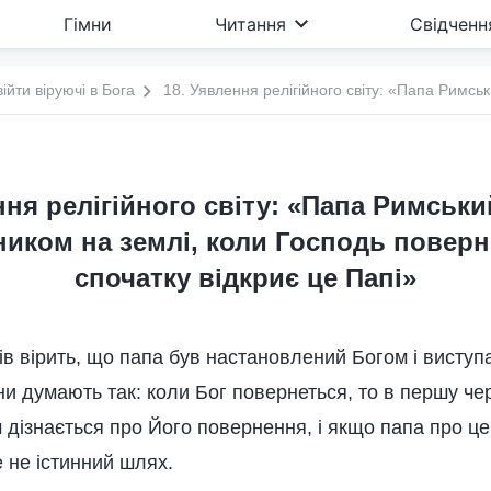
Гімни
Читання
Свідченн
війти віруючі в Бога
ння релігійного світу: «Папа Римськ
иком на землі, коли Господь поверн
спочатку відкриє це Папі»
ів вірить, що папа був настановлений Богом і висту
ни думають так: коли Бог повернеться, то в першу чер
 дізнається про Його повернення, і якщо папа про це
е не істинний шлях.