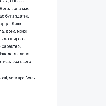
ся до Нього.
Бога, вона має
ає бути здатна
серце. Лише
га, вона може
ть до щирого
 характер,
 пізнала людина,
атися: без цього
ь свідчити про Бога»