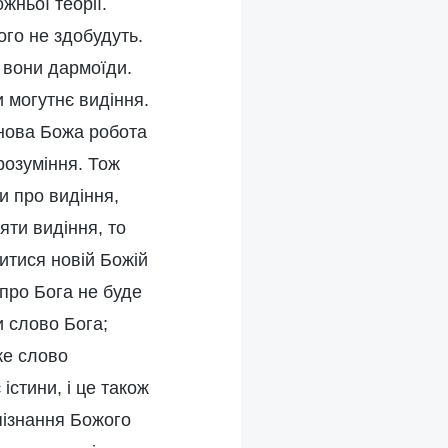
жньої теорії.
ого не здобудуть.
сі вони дармоїди.
 могутнє видіння.
 нова Божа робота
розуміння. Тож
и про видіння,
ти видіння, то
итися новій Божій
 про Бога не буде
и слово Бога;
же слово
істини, і це також
 пізнання Божого