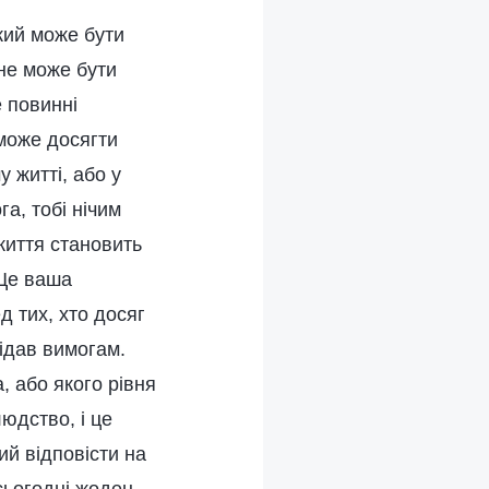
кий може бути
 не може бути
 повинні
 може досягти
 житті, або у
га, тобі нічим
 життя становить
 Це ваша
д тих, хто досяг
відав вимогам.
, або якого рівня
юдство, і це
ий відповісти на