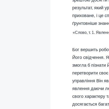
зрештою досягти 
результат, який у
приховане, і це 
ґрунтовніше знанн
«Слово, т. 1. Явлен
Бог вершить робо
Його свідчення. 
змогла б пізнати 
перетворити своє
управління Він я
явлення даючи лю
свого характеру 
досягається багат