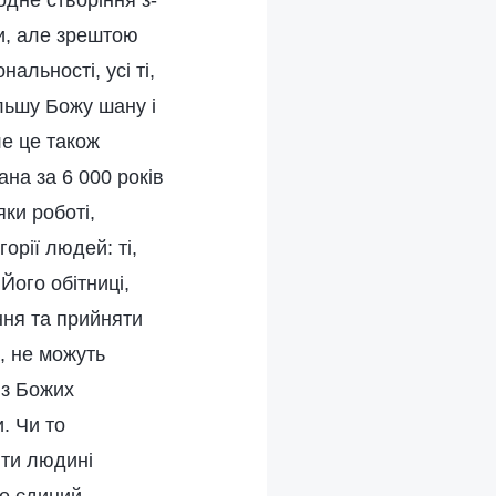
одне створіння з-
и, але зрештою
альності, усі ті,
ільшу Божу шану і
е це також
на за 6 000 років
ки роботі,
орії людей: ті,
Його обітниці,
ння та прийняти
а, не можуть
 з Божих
и. Чи то
ити людині