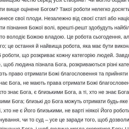
айвищою честю серед усіх створінь? Чи могло бодай 
ти вище оцінене Богом? Такої роботи нелегко досягт
несе свої плоди. Незалежно від своєї статі або націон
ти пізнання Божої волі, врешті-решт здобудуть найб
хто володіє Божою владою. Це робота сьогодення, ал
о; це остання й найвища робота, яка має бути викона
іб роботи, що розкриває кожну категорію людей. Завдя
, щоб людина пізнала Бога, розкриваються різні катег
ють право отримати Божі благословення та прийняти 
е знає Бога, не мають права отримати Божі благослове
 хто знає Бога, є близькими Бога, а ті, хто не знає Бог
ими Бога; близькі до Бога можуть отримати будь-яке
, хто не є Його близькими, не варті ніякої Його робот
ування, чи то суд – усе це заради того, щоб дозвол