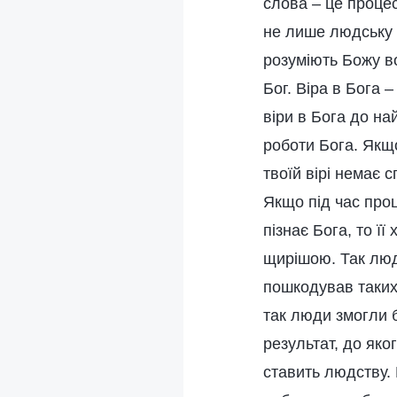
слова – це процес
не лише людську с
розуміють Божу во
Бог. Віра в Бога 
віри в Бога до на
роботи Бога. Якщо
твоїй вірі немає 
Якщо під час про
пізнає Бога, то її
щирішою. Так люди
пошкодував таких
так люди змогли б
результат, до яко
ставить людству. 