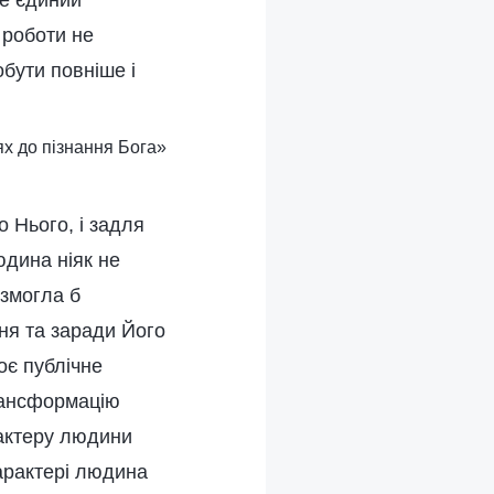
Це єдиний
 роботи не
бути повніше і
ях до пізнання Бога»
 Нього, і задля
юдина ніяк не
 змогла б
ня та заради Його
оє публічне
рансформацію
рактеру людини
характері людина