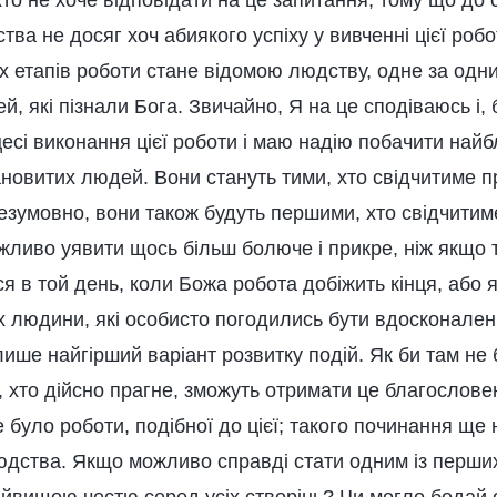
іхто не хоче відповідати на це запитання, тому що до
ва не досяг хоч абиякого успіху у вивченні цієї роб
х етапів роботи стане відомою людству, одне за одни
, які пізнали Бога. Звичайно, Я на це сподіваюсь і, 
есі виконання цієї роботи і маю надію побачити най
новитих людей. Вони стануть тими, хто свідчитиме п
 безумовно, вони також будуть першими, хто свідчитим
жливо уявити щось більш болюче і прикре, ніж якщо т
я в той день, коли Божа робота добіжить кінця, або 
их людини, які особисто погодились бути вдосконале
ише найгірший варіант розвитку подій. Як би там не 
, хто дійсно прагне, зможуть отримати це благослове
е було роботи, подібної до цієї; такого починання ще 
людства. Якщо можливо справді стати одним із перших