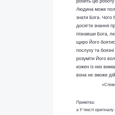
робить цю роботу
Людина може полю
знати Бога. Чого 
досягти знання п
пізнавши Бога, л
щиро Його боятися
послуху та боязні
розуміти Його вол
кожен із них вима
вона не зможе дій
«Слово
Примітка:
a У тексті оригіналу