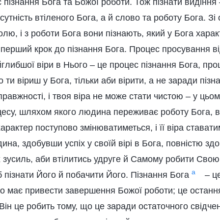
 пізнання Бога та Божої роботи. Тож пізнати видіння 
утність втіленого Бога, а й слово та роботу Бога. З
лю, і з роботи Бога вони пізнають, який у Бога харак
– перший крок до пізнання Бога. Процес просування ві
йглибшої віри в Нього – це процес пізнання Бога, п
 ти віриш у Бога, тільки аби вірити, а не заради пізна
справжності, і твоя віра не може стати чистою – у цьом
цесу, шляхом якого людина переживає роботу Бога, 
 характер поступово змінюватиметься, і її віра стават
на, здобувши успіх у своїй вірі в Бога, повністю здо
 зусиль, аби втілитись удруге й Самому робити Свою
a
 пізнати Його й побачити Його. Пізнання Бога
– ц
го має привести завершення Божої роботи; це останн
Він це робить тому, що це заради остаточного свідче