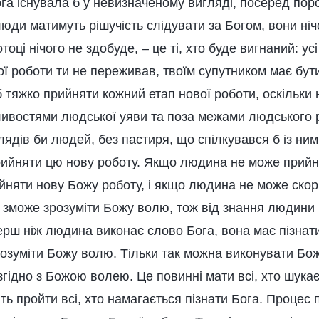
га існувала б у невизначеному вигляді, посеред поро
люди матимуть рішучість слідувати за Богом, вони ніч
отоці нічого не здобуде, – це ті, хто буде вигнаний: у
ї роботи ти не переживав, твоїм супутником має бути
б тяжко прийняти кожний етап нової роботи, оскільки
ивостями людської уяви та поза межами людського 
лядів би людей, без пастиря, що спілкувався б із ним
рийняти цю нову роботу. Якщо людина не може прийня
йняти нову Божу роботу, і якщо людина не може скор
е зможе зрозуміти Божу волю, тож від знання людини
ерш ніж людина виконає слово Бога, вона має пізнат
розуміти Божу волю. Тільки так можна виконувати Бо
гідно з Божою волею. Це повинні мати всі, хто шукає 
ть пройти всі, хто намагається пізнати Бога. Процес