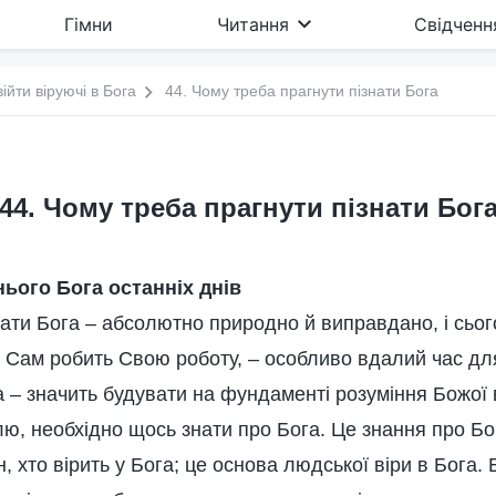
Гімни
Читання
Свідченн
війти віруючі в Бога
44. Чому треба прагнути пізнати Бога
44. Чому треба прагнути пізнати Бог
ього Бога останніх днів
нати Бога – абсолютно природно й виправдано, і сього
г Сам робить Свою роботу, – особливо вдалий час для
 – значить будувати на фундаменті розуміння Божої 
ю, необхідно щось знати про Бога. Це знання про Бог
, хто вірить у Бога; це основа людської віри в Бога.