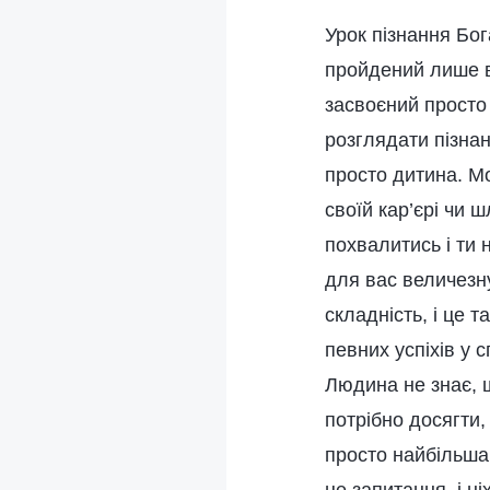
Урок пізнання Бог
пройдений лише вк
засвоєний просто
розглядати пізнан
просто дитина. Мо
своїй кар’єрі чи ш
похвалитись і ти 
для вас величезну
складність, і це 
певних успіхів у 
Людина не знає, щ
потрібно досягти,
просто найбільша 