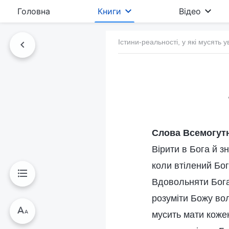
Головна
Книги
Відео
Істини-реальності, у які мусять у
Слова Всемогутн
Вірити в Бога й з
коли втілений Бо
Вдовольняти Бога
розуміти Божу вол
мусить мати кожен