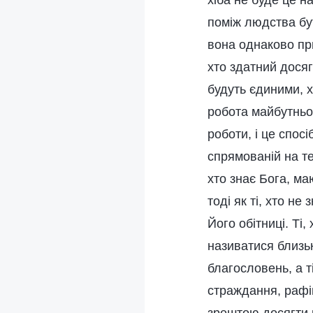
хіба не буде це н
поміж людства бу
вона однаково при
хто здатний досяг
будуть єдиними, 
робота майбутньог
роботи, і це спос
спрямованій на те
хто знає Бога, ма
тоді як ті, хто н
Його обітниці. Ті,
називатися близьк
благословень, а ті
страждання, рафін