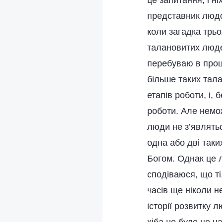
це запитання, і н
представник людст
коли загадка трьо
талановитих людей
перебуваю в проц
більше таких тала
етапів роботи, і,
роботи. Але немо
люди не з’являтьс
одна або дві так
Богом. Однак це л
сподіваюся, що ті
часів ще ніколи н
історії розвитку 