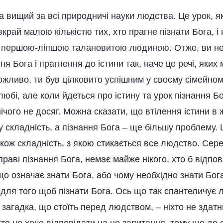
а вищий за всі природничі науки людства. Це урок, я
рай малою кількістю тих, хто прагне пізнати Бога, і
 першою-ліпшою талановитою людиною. Отже, ви не
ня Бога і прагнення до істини так, наче це речі, яких
жливо, ти був цілковито успішним у своєму сімейному
любі, але коли йдеться про істину та урок пізнання Бо
нічого не досяг. Можна сказати, що втілення істини в
 складність, а пізнання Бога – ще більшу проблему.
також складність, з якою стикається все людство. Сере
справі пізнання Бога, немає майже нікого, хто б відпо
о означає знати Бога, або чому необхідно знати Бога
 для того щоб пізнати Бога. Ось що так спантеличує л
загадка, що стоїть перед людством, – ніхто не здатн