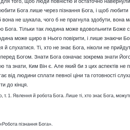
 для того, щоб люди повністю й остаточно навернули
бити Бога лише через пізнання Бога, і щоб любити 
б вона не шукала, чого б не прагнула здобути, вона м
ро Бога. Тільки так людина може вдовольнити Боже 
юдина може щиро в Нього повірити, і лише знаючи Бо
 й слухатися. Ті, хто не знає Бога, ніколи не прийду
 перед Богом. Знати Бога означає зокрема знати Його
ю та знати, Ким Він є. Але який би з цих аспектів не
гає від людини сплати певної ціни та готовності слух
ти до кінця.
, т. 1. Явлення й робота Бога. Лише ті, хто знає Бога, можут
 «Робота пізнання Бога».