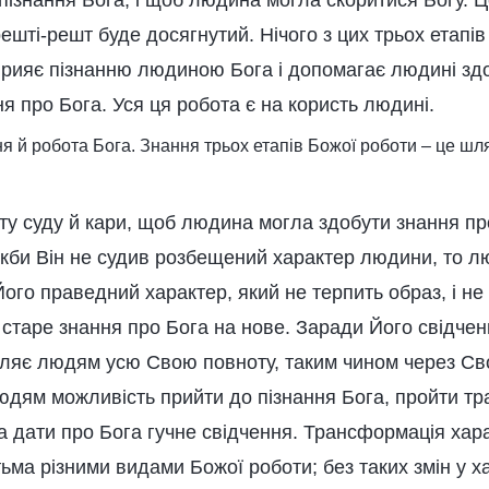
пізнання Бога, і щоб людина могла скоритися Богу. 
решті-решт буде досягнутий. Нічого з цих трьох етапів
сприяє пізнанню людиною Бога і допомагає людині здо
я про Бога. Уся ця робота є на користь людині.
ня й робота Бога. Знання трьох етапів Божої роботи – це шл
ту суду й кари, щоб людина могла здобути знання про
Якби Він не судив розбещений характер людини, то л
Його праведний характер, який не терпить образ, і не
 старе знання про Бога на нове. Заради Його свідчен
вляє людям усю Свою повноту, таким чином через Св
дям можливість прийти до пізнання Бога, пройти т
та дати про Бога гучне свідчення. Трансформація ха
ьма різними видами Божої роботи; без таких змін у 