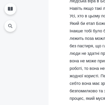
людська віра в Бо
Навіть якщо такі 
Усі, хто в цьому п
Який би етап Божо
Інакше тобі було 
лежить поза можл
без пастиря, що г
люди не здатні п
вона не може при
роботі, то вона н
жодної користі. П
себто вона має з
безпомилково та з
процес, який муся