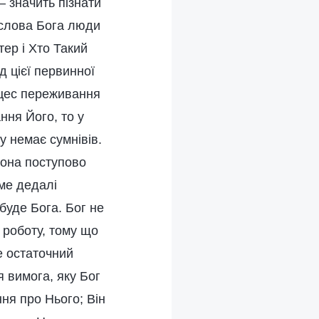
– значить пізнати
і слова Бога люди
тер і Хто Такий
д цієї первинної
роцес переживання
ння Його, то у
у немає сумнівів.
вона поступово
име дедалі
буде Бога. Бог не
 роботу, тому що
е остаточний
я вимога, яку Бог
ння про Нього; Він