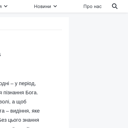
я
Новини
Про нас
а
дні – у період,
 пізнання Бога.
волі, а щоб
а – видіння, яке
 Без цього знання