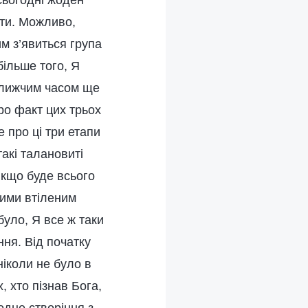
 сьогодні жоден
оти. Можливо,
м з’явиться група
більше того, Я
ближчим часом ще
ро факт цих трьох
е про ці три етапи
акі талановиті
якщо буде всього
ними втіленим
було, Я все ж таки
ння. Від початку
ніколи не було в
, хто пізнав Бога,