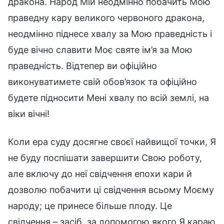
дракона. Народ Мій неодмінно побачить Мою
праведну кару великого червоного дракона,
неодмінно піднесе хвалу за Мою праведність і
буде вічно славити Моє святе ім’я за Мою
праведність. Відтепер ви офіційно
виконуватимете свій обов’язок та офіційно
будете підносити Мені хвалу по всій землі, на
віки вічні!
Коли ера суду досягне своєї найвищої точки, Я
не буду поспішати завершити Свою роботу,
але включу до неї свідчення епохи кари й
дозволю побачити ці свідчення всьому Моєму
народу; це принесе більше плоду. Це
свідчення – засіб, за допомогою якого Я караю