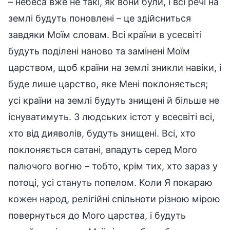
– небеса вже не такі, як вони були, і всі речі на
землі будуть поновлені – це здійсниться
завдяки Моїм словам. Всі країни в усесвіті
будуть поділені наново та замінені Моїм
царством, щоб країни на землі зникли навіки, і
буде лише царство, яке Мені поклоняється;
усі країни на землі будуть знищені й більше не
існуватимуть. З людських істот у всесвіті всі,
хто від дияволів, будуть знищені. Всі, хто
поклоняється сатані, впадуть серед Мого
палючого вогню – тобто, крім тих, хто зараз у
потоці, усі стануть попелом. Коли Я покараю
кожен народ, релігійні спільноти різною мірою
повернуться до Мого царства, і будуть