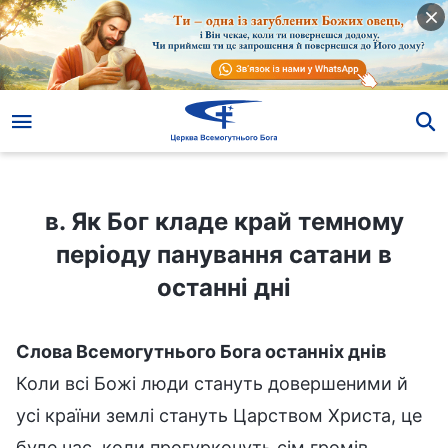
в. Як Бог кладе край темному періоду панування сатани в останні дні
в. Як Бог кладе край темному
періоду панування сатани в
останні дні
Слова Всемогутнього Бога останніх днів
Коли всі Божі люди стануть довершеними й
усі країни землі стануть Царством Христа, це
буде час, коли прогуркочуть сім громів.