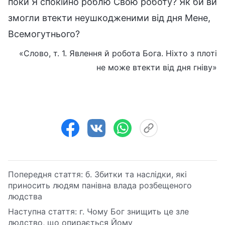
поки Я спокійно роблю Свою роботу? Як би ви
змогли втекти неушкодженими від дня Мене,
Всемогутнього?
«Слово, т. 1. Явлення й робота Бога. Ніхто з плоті
не може втекти від дня гніву»
Попередня стаття:
б. Збитки та наслідки, які
приносить людям панівна влада розбещеного
людства
Наступна стаття:
г. Чому Бог знищить це зле
людство, що опирається Йому