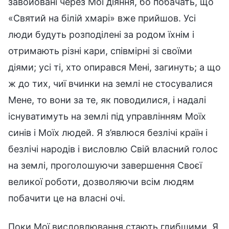
завойовані через Мої діяння, бо побачать, що
«Святий на білій хмарі» вже прийшов. Усі
люди будуть розподілені за родом їхнім і
отримають різні кари, співмірні зі своїми
діями; усі ті, хто опирався Мені, загинуть; а що
ж до тих, чиї вчинки на землі не стосувалися
Мене, то вони за те, як поводилися, і надалі
існуватимуть на землі під управлінням Моїх
синів і Моїх людей. Я з’явлюся безлічі країн і
безлічі народів і висловлю Свій власний голос
на землі, проголошуючи завершення Своєї
великої роботи, дозволяючи всім людям
побачити це на власні очі.
Поки Мої висловлювання стають глибшими, Я