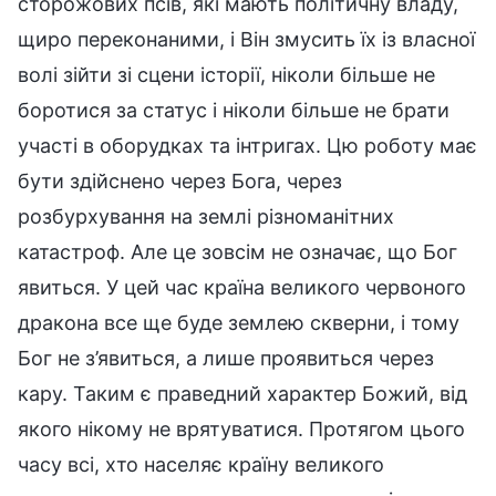
сторожових псів, які мають політичну владу,
щиро переконаними, і Він змусить їх із власної
волі зійти зі сцени історії, ніколи більше не
боротися за статус і ніколи більше не брати
участі в оборудках та інтригах. Цю роботу має
бути здійснено через Бога, через
розбурхування на землі різноманітних
катастроф. Але це зовсім не означає, що Бог
явиться. У цей час країна великого червоного
дракона все ще буде землею скверни, і тому
Бог не з’явиться, а лише проявиться через
кару. Таким є праведний характер Божий, від
якого нікому не врятуватися. Протягом цього
часу всі, хто населяє країну великого