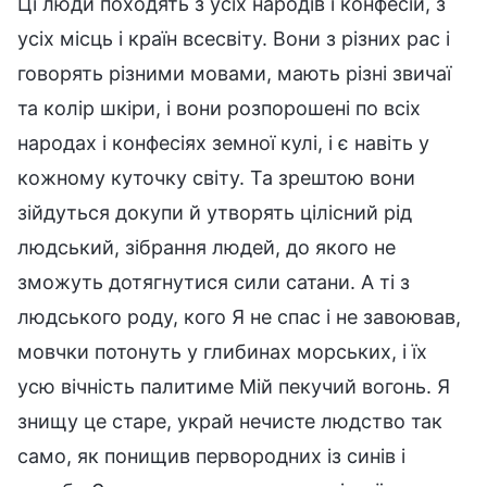
Ці люди походять з усіх народів і конфесій, з
усіх місць і країн всесвіту. Вони з різних рас і
говорять різними мовами, мають різні звичаї
та колір шкіри, і вони розпорошені по всіх
народах і конфесіях земної кулі, і є навіть у
кожному куточку світу. Та зрештою вони
зійдуться докупи й утворять цілісний рід
людський, зібрання людей, до якого не
зможуть дотягнутися сили сатани. А ті з
людського роду, кого Я не спас і не завоював,
мовчки потонуть у глибинах морських, і їх
усю вічність палитиме Мій пекучий вогонь. Я
знищу це старе, украй нечисте людство так
само, як понищив первородних із синів і