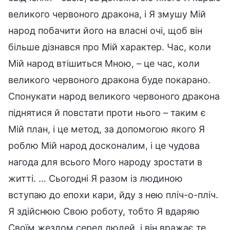
великого червоного дракона, і Я змушу Мій
народ побачити його на власні очі, щоб він
більше дізнався про Мій характер. Час, коли
Мій народ втішиться Мною, – це час, коли
великого червоного дракона буде покарано.
Спонукати народ великого червоного дракона
піднятися й повстати проти нього – таким є
Мій план, і це метод, за допомогою якого Я
роблю Мій народ досконалим, і це чудова
нагода для всього Мого народу зростати в
житті. … Сьогодні Я разом із людиною
вступаю до епохи кари, йду з нею пліч-о-пліч.
Я здійснюю Свою роботу, тобто Я вдаряю
Своїм жезлом серед людей, і він вражає те,