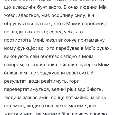
що в людині є бунтівного. В очах людини Мій
жезл, здається, має особливу силу: він
обрушується на всіх, хто є Моїми ворогами, і
не щадить їх легко; серед усіх, хто
протистоїть Мені, жезл виконує притаманну
йому функцію; всі, хто перебуває в Моїх руках,
виконують свій обов’язок згідно з Моїм
наміром, і ніколи вони не йшли всупереч Моїм
бажанням і не зраджували своєї суті. У
результаті води ревітимуть, гори
перевертатимуться, великі ріки здрібніють,
людина зазнає змін, сонце потьмяніє, місяць
потемніє, людина більше не матиме днів
життя у мирі, не матиме більше часу спокою