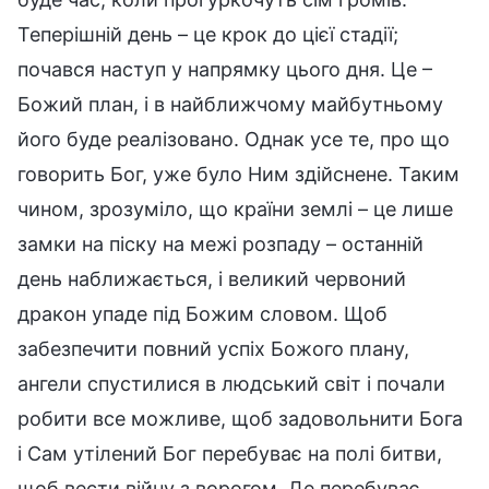
Теперішній день – це крок до цієї стадії;
почався наступ у напрямку цього дня. Це –
Божий план, і в найближчому майбутньому
його буде реалізовано. Однак усе те, про що
говорить Бог, уже було Ним здійснене. Таким
чином, зрозуміло, що країни землі – це лише
замки на піску на межі розпаду – останній
день наближається, і великий червоний
дракон упаде під Божим словом. Щоб
забезпечити повний успіх Божого плану,
ангели спустилися в людський світ і почали
робити все можливе, щоб задовольнити Бога
і Сам утілений Бог перебуває на полі битви,
щоб вести війну з ворогом. Де перебуває