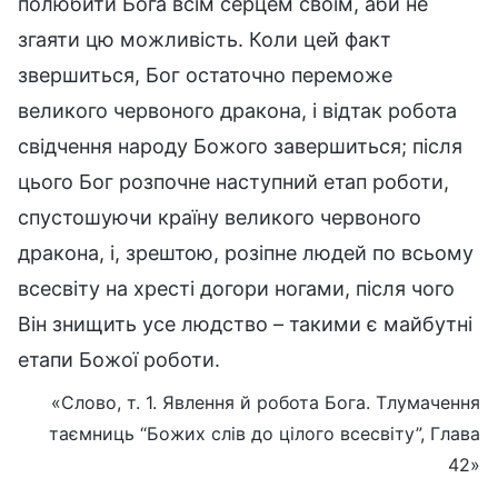
полюбити Бога всім серцем своїм, аби не
згаяти цю можливість. Коли цей факт
звершиться, Бог остаточно переможе
великого червоного дракона, і відтак робота
свідчення народу Божого завершиться; після
цього Бог розпочне наступний етап роботи,
спустошуючи країну великого червоного
дракона, і, зрештою, розіпне людей по всьому
всесвіту на хресті догори ногами, після чого
Він знищить усе людство – такими є майбутні
етапи Божої роботи.
«Слово, т. 1. Явлення й робота Бога. Тлумачення
таємниць “Божих слів до цілого всесвіту”, Глава
42»