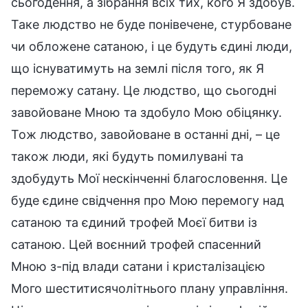
сьогодення, а зібрання всіх тих, кого Я здобув.
Таке людство не буде понівечене, стурбоване
чи обложене сатаною, і це будуть єдині люди,
що існуватимуть на землі після того, як Я
переможу сатану. Це людство, що сьогодні
завойоване Мною та здобуло Мою обіцянку.
Тож людство, завойоване в останні дні, – це
також люди, які будуть помилувані та
здобудуть Мої нескінченні благословення. Це
буде єдине свідчення про Мою перемогу над
сатаною та єдиний трофей Моєї битви із
сатаною. Цей воєнний трофей спасенний
Мною з-під влади сатани і кристалізацією
Мого шеститисячолітнього плану управління.