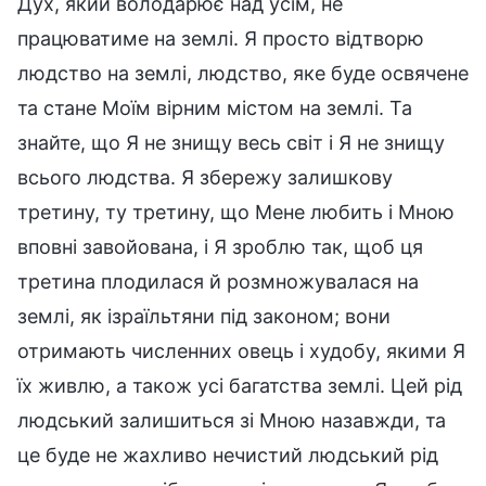
Дух, який володарює над усім, не
працюватиме на землі. Я просто відтворю
людство на землі, людство, яке буде освячене
та стане Моїм вірним містом на землі. Та
знайте, що Я не знищу весь світ і Я не знищу
всього людства. Я збережу залишкову
третину, ту третину, що Мене любить і Мною
вповні завойована, і Я зроблю так, щоб ця
третина плодилася й розмножувалася на
землі, як ізраїльтяни під законом; вони
отримають численних овець і худобу, якими Я
їх живлю, а також усі багатства землі. Цей рід
людський залишиться зі Мною назавжди, та
це буде не жахливо нечистий людський рід