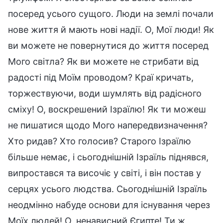
посеред усього сущого. Люди на землі почали
нове життя й мають нові надії. О, Мої люди! Як
ви можете не повернутися до життя посеред
Мого світла? Як ви можете не стрибати від
радості під Моїм проводом? Краї кричать,
торжествуючи, води шумлять від радісного
сміху! О, воскрешений Ізраїлю! Як ти можеш
не пишатися щодо Мого напередвизначення?
Хто ридав? Хто голосив? Старого Ізраїлю
більше немає, і сьогоднішній Ізраїль піднявся,
випростався та височіє у світі, і він постав у
серцях усього людства. Сьогоднішній Ізраїль
неодмінно набуде основи для існування через
Моїх людей! О, ненависний Єгипте! Ти ж,