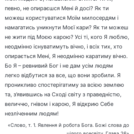
певно, не опираєшся Мені й досі? Як ти
можеш користуватися Моїм милосердям і
намагатись уникнути Моєї кари? Як ти можеш
не жити під Моєю карою? Усі ті, кого Я люблю,
неодмінно існуватимуть вічно, і всіх тих, хто
опирається Мені, Я неодмінно каратиму вічно.
Бо Я – ревнивий Бог і не дам усім людям
легко відбутися за все, що вони зробили. Я
проникливо спостерігатиму за всією землею
та, з’явившись на Сході світу з праведністю,
величчю, гнівом і карою, Я відкрию Себе
незліченним людям!
«Слово, т. 1. Явлення й робота Бога. Божі слова до
цілого всесвіту, Глава 26»