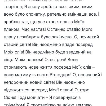
творіння; Я знову зроблю все таким, яким
воно було спочатку, ретельно змінивши все, і
зроблю так, що усе станеться за Моїм
планом. Час настав! Останню стадію Мого
плану незабаром буде закінчено. О, нечистий
старий світе! Він неодмінно впаде посеред
Моїх слів! Він неодмінно буде зведений на
ніщо Моїм планом! О, всі речі! Вони
отримають нове життя посеред Моїх слів –
вони матимуть свого Володаря! О, освячений і
непорочний новий світе! Він неодмінно
відродиться посеред Моєї слави! О, горо
Сіоне! Годі мовчати – Я повернувся з
тріумфом! Я спостерігаю за всією землею