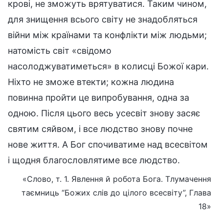
крові, не зможуть врятуватися. Таким чином,
для знищення всього світу не знадобляться
війни між країнами та конфлікти між людьми;
натомість світ «свідомо
насолоджуватиметься» в колисці Божої кари.
Ніхто не зможе втекти; кожна людина
повинна пройти це випробування, одна за
одною. Після цього весь усесвіт знову засяє
святим сяйвом, і все людство знову почне
нове життя. А Бог спочиватиме над всесвітом
і щодня благословлятиме все людство.
«Слово, т. 1. Явлення й робота Бога. Тлумачення
таємниць “Божих слів до цілого всесвіту”, Глава
18»