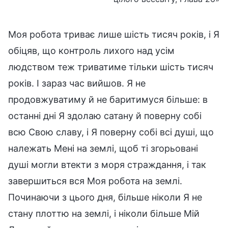
Моя робота триває лише шість тисяч років, і Я
обіцяв, що контроль лихого над усім
людством теж триватиме тільки шість тисяч
років. І зараз час вийшов. Я не
продовжуватиму й не баритимуся більше: в
останні дні Я здолаю сатану й поверну собі
всю Свою славу, і Я поверну собі всі душі, що
належать Мені на землі, щоб ті згорьовані
душі могли втекти з моря страждання, і так
завершиться вся Моя робота на землі.
Починаючи з цього дня, більше ніколи Я не
стану плоттю на землі, і ніколи більше Мій