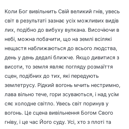
Коли Бог вивільнить Свій великий гнів, увесь
світ в результаті зазнає усіх можливих видів
лих, подібно до вибуху вулкана. Височіючи в
небі, можна побачити, що на землі всілякі
нещастя наближаються до всього людства,
день у день дедалі ближче. Якщо дивитися з
висоти, то земля являє погляду розмаїття
сцен, подібних до тих, які передують
землетрусу. Рідкий вогонь мчить нестримно,
лава вільно тече, гори зсуваються, і над усім
сяє холодне світло. Увесь світ поринув у
вогонь. Це сцена вивільнення Богом Свого
гніву, і це час Його суду. Усі, хто з плоті та