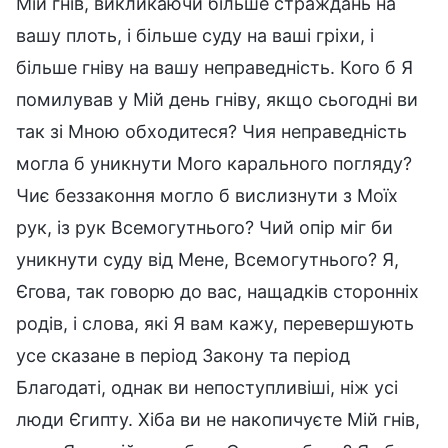
Мій гнів, викликаючи більше страждань на
вашу плоть, і більше суду на ваші гріхи, і
більше гніву на вашу неправедність. Кого б Я
помилував у Мій день гніву, якщо сьогодні ви
так зі Мною обходитеся? Чия неправедність
могла б уникнути Мого карального погляду?
Чиє беззаконня могло б вислизнути з Моїх
рук, із рук Всемогутнього? Чий опір міг би
уникнути суду від Мене, Всемогутнього? Я,
Єгова, так говорю до вас, нащадків сторонніх
родів, і слова, які Я вам кажу, перевершують
усе сказане в період Закону та період
Благодаті, однак ви непоступливіші, ніж усі
люди Єгипту. Хіба ви не накопичуєте Мій гнів,