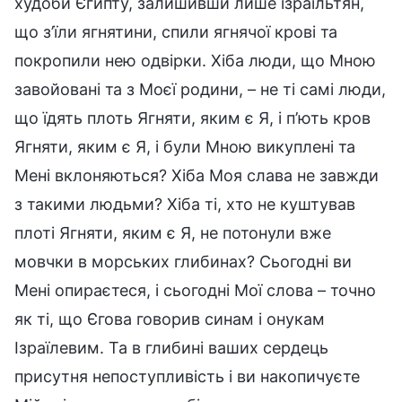
худоби Єгипту, залишивши лише ізраїльтян,
що з’їли ягнятини, спили ягнячої крові та
покропили нею одвірки. Хіба люди, що Мною
завойовані та з Моєї родини, – не ті самі люди,
що їдять плоть Ягняти, яким є Я, і п’ють кров
Ягняти, яким є Я, і були Мною викуплені та
Мені вклоняються? Хіба Моя слава не завжди
з такими людьми? Хіба ті, хто не куштував
плоті Ягняти, яким є Я, не потонули вже
мовчки в морських глибинах? Сьогодні ви
Мені опираєтеся, і сьогодні Мої слова – точно
як ті, що Єгова говорив синам і онукам
Ізраїлевим. Та в глибині ваших сердець
присутня непоступливість і ви накопичуєте