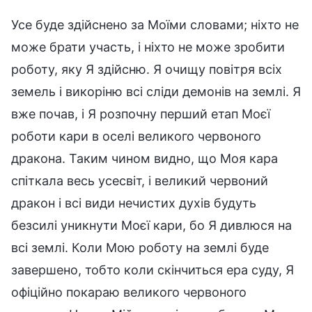
Усе буде здійснено за Моїми словами; ніхто не
може брати участь, і ніхто не може зробити
роботу, яку Я здійсню. Я очищу повітря всіх
земель і викоріню всі сліди демонів на землі. Я
вже почав, і Я розпочну перший етап Моєї
роботи кари в оселі великого червоного
дракона. Таким чином видно, що Моя кара
спіткала весь усесвіт, і великий червоний
дракон і всі види нечистих духів будуть
безсилі уникнути Моєї кари, бо Я дивлюся на
всі землі. Коли Мою роботу на землі буде
завершено, тобто коли скінчиться ера суду, Я
офіційно покараю великого червоного