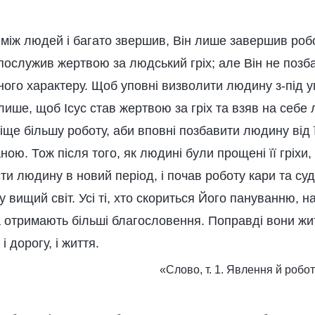
 між людей і багато звершив, Він лише завершив роб
 послужив жертвою за людський гріх; але Він не позб
ного характеру. Щоб уповні визволити людину з-під у
лише, щоб Ісус став жертвою за гріх та взяв на себе л
ще більшу роботу, аби вповні позбавити людину від ї
ою. Тож після того, як людині були прощені її гріхи,
ти людину в новий період, і почав роботу кари та суд
 вищий світ. Усі ті, хто скориться Його пануванню, 
 отримають більші благословення. Поправді вони жити
 і дорогу, і життя.
«Слово, т. 1. Явлення й роб