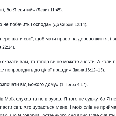
ті, бо Я святий»
.
(Левит 11:45)
то не побачить Господа»
.
(До Євреїв 12:14)
пере шати свої, щоб мати право на дерево життя, і в
.
 22:14)
сказати вам, та тепер ви не можете знести. А коли п
вас попровадить до цілої правди»
.
(Івана 16:12–13)
розпочати від Божого дому»
.
(1 Петра 4:17)
ів Моїх слухав та не вірував, Я того не суджу, бо Я н
пасти світ. Хто цурається Мене, і Моїх слів не прийм
ово, що Я говорив, останнього дня воно буде судити