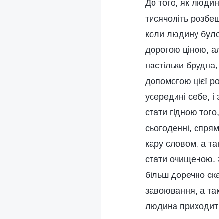
До того, як людин
тисячоліть розбещ
коли людину було
дорогою ціною, а
настільки брудна,
допомогою цієї ро
усередині себе, і
стати гідною того
сьогоденні, спрям
кару словом, а т
стати очищеною. 
більш доречно ска
завоювання, а так
людина приходить 