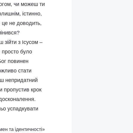
огом, чи можеш ти
лишнім, істинно,
е це не доводить,
мінився?
 зійти з Ісусом –
е просто було
Бог повинен
ожливо стати
деш непридатний
и пропустив крок
вдосконалення.
ньо успадкувати
мен та ідентичності»