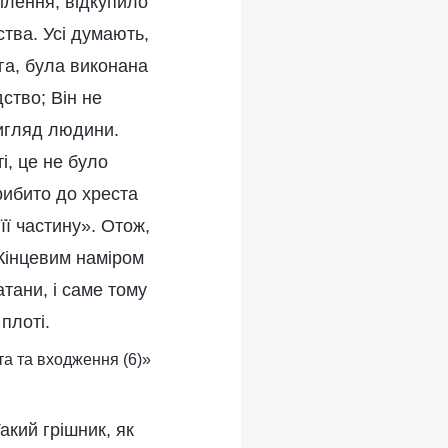
ілення, відкупило
тва. Усі думають,
га, була виконана
ство; Він не
вигляд людини.
і, це не було
рибито до хреста
її частину». Отож,
 Кінцевим наміром
тани, і саме тому
плоті.
та та входження (6)»
Такий грішник, як