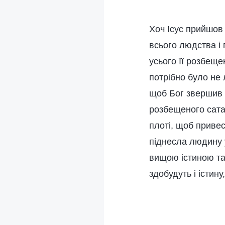
Хоч Ісус прийшов
всього людства і
усього її розбеще
потрібно було не 
щоб Бог звершив і
розбещеного сатан
плоті, щоб привес
піднесла людину у
вищою істиною та
здобудуть і істину,