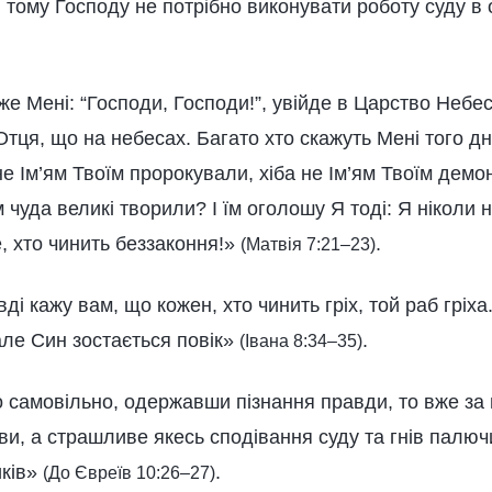
тому Господу не потрібно виконувати роботу суду в о
же Мені: “Господи, Господи!”, увійде в Царство Небес
Отця, що на небесах. Багато хто скажуть Мені того дн
не Ім’ям Твоїм пророкували, хіба не Ім’ям Твоїм демо
м чуда великі творили? І їм оголошу Я тоді: Я ніколи
е, хто чинить беззаконня!»
.
(Матвія 7:21–23)
ді кажу вам, що кожен, хто чинить гріх, той раб гріха.
 але Син зостається повік»
.
(Івана 8:34–35)
 самовільно, одержавши пізнання правди, то вже за 
ви, а страшливе якесь сподівання суду та гнів палюч
иків»
.
(До Євреїв 10:26–27)