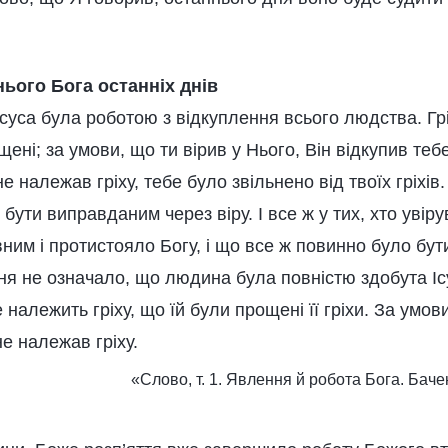
ього Бога останніх днів
Ісуса була роботою з відкуплення всього людства. Гріх
щені; за умови, що ти вірив у Нього, Він відкупив тебе
не належав гріху, тебе було звільнено від твоїх гріхі
 бути виправданим через віру. І все ж у тих, хто уві
вним і протистояло Богу, і що все ж повинно було бу
ня не означало, що людина була повністю здобута І
належить гріху, що їй були прощені її гріхи. За умови
не належав гріху.
«Слово, т. 1. Явлення й робота Бога. Баче