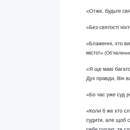
«Отже, будьте свя
«Без святості ніх
«Блаженні, хто ви
місто!»
(Об’явлення
«Я ще маю багато 
Дух правди, Він 
«Бо час уже суд 
«Коли б же хто сл
судити, але щоб с
себе суддю: те сл