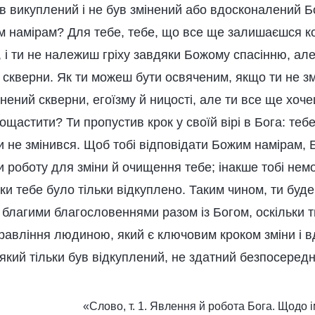
ув викуплений і не був змінений або вдосконалений Б
м намірам? Для тебе, тебе, що все ще залишаєшся ко
, і ти не належиш гріху завдяки Божому спасінню, ал
и скверни. Як ти можеш бути освяченим, якщо ти не з
нений скверни, егоїзму й ницості, але ти все ще хочеш
пощастити? Ти пропустив крок у своїй вірі в Бога: теб
и не змінився. Щоб тобі відповідати Божим намірам, 
и роботу для зміни й очищення тебе; інакше тобі нем
ки тебе було тільки відкуплено. Таким чином, ти бу
благими благословеннями разом із Богом, оскільки т
правління людиною, який є ключовим кроком зміни і 
 який тільки був відкуплений, не здатний безпосеред
«Слово, т. 1. Явлення й робота Бога. Щодо і