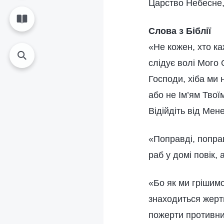
Царство Небесне, 
Слова з Біблії
«Не кожен, хто ка
слідує волі Мого 
Господи, хіба ми 
або не Ім’ям Твої
Відійдіть від Мен
«Поправді, поправ
раб у домі повік,
«Бо як ми грішимо
знаходиться жерт
пожерти противн