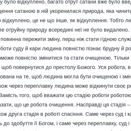
у було відкуплено, багато отрут сатани вже було введ
ення сатаною в ній укоренилася природа, яка чинить 
 відкуплено, це не що інше, як відкуплення. Тобто 
ле отруйну природу всередині неї не було видалено.
 повинна пережити зміну, перш ніж стати гідною служ
боти суду й кари людина повністю пізнає брудну й р
 зможе повністю змінитися та стати очищеною. Тільк
, щоб повернутися до престолу Божого. Уся робота, 
ована на те, щоб людина могла бути очищеною і змін
акож через переплавку людина може відкинути своє 
Замість того, щоб вважати цю стадію роботи роботою
зати, що це робота очищення. Насправді ця стадія –
ож друга стадія в роботі спасіння. Саме через суд і 
до здобуття її Богом, і саме через переплавку, суд 