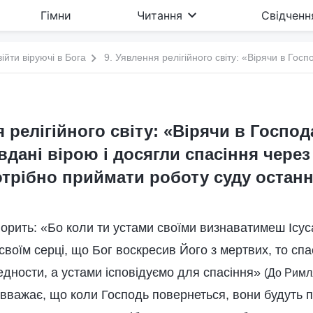
Гімни
Читання
Свідченн
війти віруючі в Бога
я релігійного світу: «Вірячи в Господ
дані вірою і досягли спасіння через 
отрібно приймати роботу суду останн
ворить: «Бо коли ти устами своїми визнаватимеш Ісуса
своїм серці, що Бог воскресив Його з мертвих, то сп
едности, а устами ісповідуємо для спасіння»
(До Римл
т вважає, що коли Господь повернеться, вони будуть 