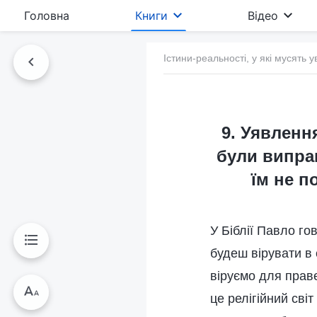
Головна
Книги
Відео
Істини-реальності, у які мусять у
9. Уявленн
були виправ
їм не п
У Біблії Павло го
будеш вірувати в 
віруємо для прав
це релігійний сві