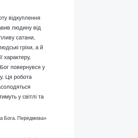
оту відкуплення
авив людину від
пливу сатани,
юдські гріхи, а й
ї характеру,
 Бог повернувся у
у. Ця робота
насолодяться
муть у світлі та
ота Бога. Передмова»