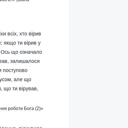
и всіх, хто вірив
; якщо ти вірив у
в. Ось що означало
рував, залишалося
ти поступово
сусом, але що
, що ти вірував,
ння роботи Бога (2)»