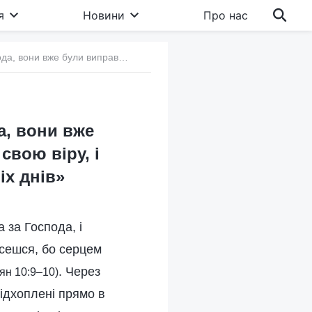
я
Новини
Про нас
9. Уявлення релігійного світу: «Вірячи в Господа, вони вже були виправдані вірою і досягли спасіння через свою віру, і їм не потрібно приймати роботу суду останніх днів»
а, вони вже
свою віру, і
іх днів»
 за Господа, і
асешся, бо серцем
. Через
ян 10:9–10)
підхоплені прямо в