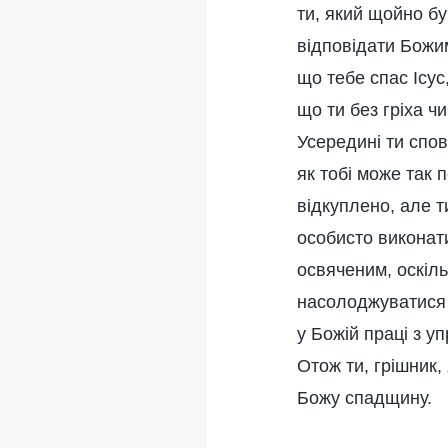
ти, який щойно б
відповідати Божи
що тебе спас Ісус
що ти без гріха ч
Усередині ти спов
як тобі може так 
відкуплено, але т
особисто виконат
освяченим, оскіль
насолоджуватися 
у Божій праці з у
Отож ти, грішник,
Божу спадщину.