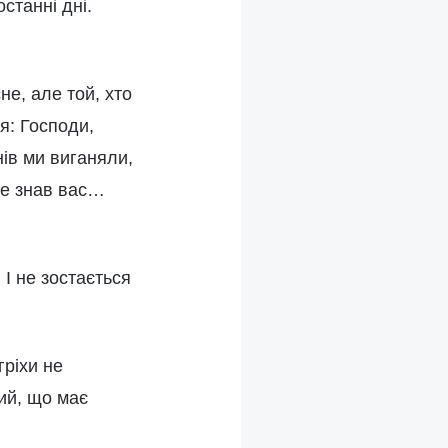
станні дні.
не, але той, хто
я: Господи,
нів ми виганяли,
 не знав вас…
 І не зостається
гріхи не
ий, що має