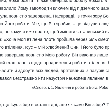
дини, Боже розп’яття вже завершило роботу Божого вт
зволило Йому заволодіти ключем від підземного царс
ула повністю завершена. Насправді, із точки зору Бо
 Його роботи. Усе, що Він зробив, – це відкупив люд
, не кажучи вже про те, щоб змінити сатанинський 
: «Хоча Моя втілена плоть пройшла через біль смерт
 втілення. Ісус – Мій Улюблений Син, і Його було п
не завершив повністю Мою роботу. Він виконав лише 
угий етап планів щодо продовження роботи втілення.
алити й здобути всіх людей, врятованих із пазурів са
вався безстрашно йти назустріч небезпеці явлення в 
«Слово, т. 1. Явлення й робота Бога. Робо
, що Ісус зійде в останні дні, але як саме Він зійде? 