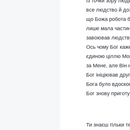
Із точки зору лю
все людство й до
що Божа робота б
лише мала частина
завоював людство
Ось чому Бог каже
єдиною ціллю Мого
за Мене, але Він 
Бог ініціював др
Бога було вдоскон
Бог знову приготу
Ти знаєш тільки те