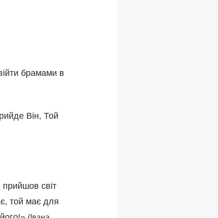
війти брамами в
рийде Він, Той
е прийшов світ
ає, той має для
 його!»
(Івана