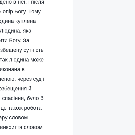
ено в неї, і після
опір Богу. Тому,
людина куплена
 Людина, яка
ити Богу. За
озбещену сутність
и так людина може
виконана в
еною; через суд і
розбещення й
 спасіння, було б
 це також робота
кару словом
і викриття словом