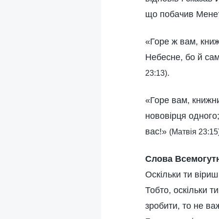
що побачив Мене?
«Горе ж вам, кни
Небесне, бо й самі
.
23:13)
«Горе вам, книжн
нововірця одного;
вас!»
(Матвія 23:15
Слова Всемогутн
Оскільки ти віриш
Тобто, оскільки т
зробити, то не ва