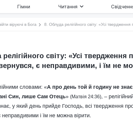
Гімни
Читання
Свідченн
війти віруючі в Бога
 релігійного світу: «Усі твердження 
ернувся, є неправдивими, і їм не м
блійними словами: «
А про день той й годину не знає 
 ані Син, лише Сам Отець
»
, – релігійни
(Матвія 24:36)
 знає, у який день прийде Господь, всі твердження пр
 неправдивими і їм не можна вірити.