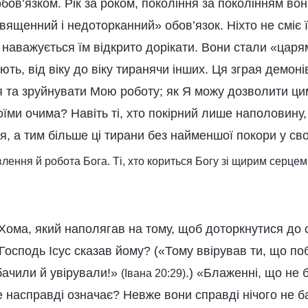
ов’язком. Рік за роком, покоління за поколінням вон
вященний і недоторканний» обов’язок. Ніхто не сміє ї
наважується їм відкрито дорікати. Вони стали «цар
ють, від віку до віку тиранячи інших. Ця зграя демоні
я та зруйнувати Мою роботу; як Я можу дозволити ци
їми очима? Навіть ті, хто покірний лише наполовину,
я, а тим більше ці тирани без найменшої покори у сво
Явлення й робота Бога. Ті, хто кориться Богу зі щирим серцем
 Хома, який наполягав на тому, щоб доторкнутися до с
що Господь Ісус сказав йому? («Тому ввірував ти, що 
бачили й увірували!»
.) «Блаженні, що не 
(Івана 20:29)
е насправді означає? Невже вони справді нічого не 