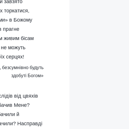
и завзято
х торкатися,
ями» в Божому
в прагне
м живим бісам
 не можуть
їх серцях!
, безсумнівно будуть
здобуті Богом»
лідів від цвяхів
побачив Мене?
бачили й
бачили? Насправді