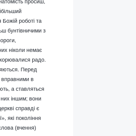
натомість просиш,
айбільший
я Божій роботі та
ьш бунтівничими з
вороги,
них ніколи немає
покорювалися радо.
ряються. Перед
ш вправними в
ють, а ставляться
 них іншим; вони
церкві справді є
», які покоління
слова (вчення)