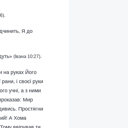
.
6)
ідчинить, Я до
йдуть»
.
(Івана 10:27)
и на руках Його
рани, і своєї руки
го учні, а з ними
 проказав: Мир
одивись. Простягни
чий! А Хома
 Тому ввірував ти,