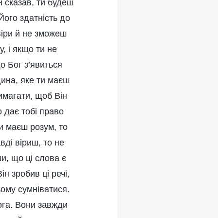
н сказав, ти будеш
Його здатність до
 віри й не зможеш
, і якщо ти не
о Бог з’явиться
дина, яке ти маєш
имагати, щоб Він
 дає тобі право
ти маєш розум, то
ді віриш, то не
и, що ці слова є
ін зробив ці речі,
ьому сумніватися.
Бога. Вони завжди