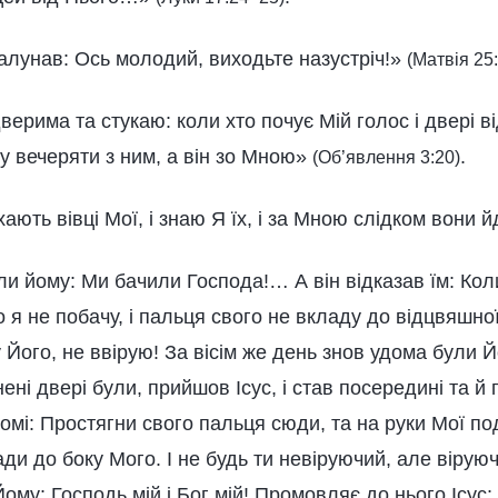
залунав: Ось молодий, виходьте назустріч!»
(Матвія 25:
верима та стукаю: коли хто почує Мій голос і двері в
уду вечеряти з ним, а він зо Мною»
.
(Об’явлення 3:20)
ають вівці Мої, і знаю Я їх, і за Мною слідком вони 
али йому: Ми бачили Господа!… А він відказав їм: Кол
 я не побачу, і пальця свого не вкладу до відцвяшної 
 Його, не ввірую! За вісім же день знов удома були Йо
кнені двері були, прийшов Ісус, і став посередині та й
омі: Простягни свого пальця сюди, та на руки Мої п
лади до боку Мого. І не будь ти невіруючий, але вірую
Йому: Господь мій і Бог мій! Промовляє до нього Ісус: