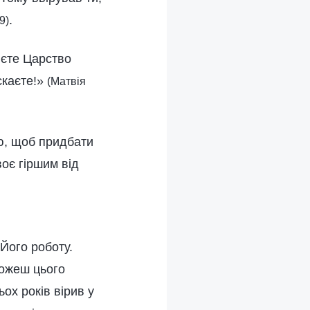
.
9)
яєте Царство
ускаєте!»
(Матвія
ю, щоб придбати
воє гіршим від
 Його роботу.
можеш цього
ох років вірив у