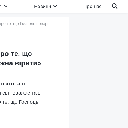
я
Новини
Про нас
8. Облуда релігійного світу: «Усі твердження про те, що Господь повернувся, є неправдивими, і їм не можна вірити»
про те, що
ожна вірити»
ніхто: ані
й світ вважає так:
о те, що Господь