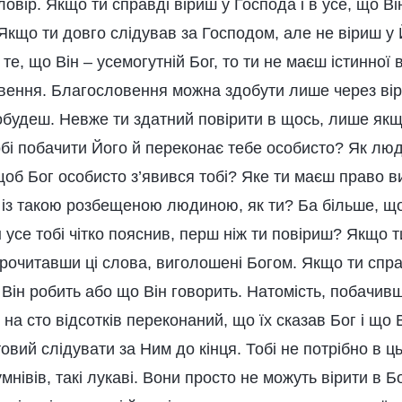
аловір. Якщо ти справді віриш у Господа і в усе, що Ві
кщо ти довго слідував за Господом, але не віриш у 
 те, що Він – усемогутній Бог, то ти не маєш істинної
вення. Благословення можна здобути лише через віру
добудеш. Невже ти здатний повірити в щось, лише якщ
обі побачити Його й переконає тебе особисто? Як лю
об Бог особисто з’явився тобі? Яке ти маєш право в
 із такою розбещеною людиною, як ти? Ба більше, що
 усе тобі чітко пояснив, перш ніж ти повіриш? Якщо 
рочитавши ці слова, виголошені Богом. Якщо ти справ
Він робить або що Він говорить. Натомість, побачивш
на сто відсотків переконаний, що їх сказав Бог і що В
товий слідувати за Ним до кінця. Тобі не потрібно в ц
мнівів, такі лукаві. Вони просто не можуть вірити в 