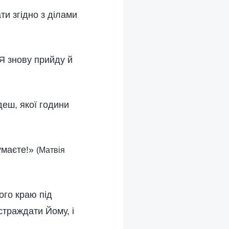
и згідно з ділами
 Я знову прийду й
удеш, якої години
думаєте!»
(Матвія
ого краю під
страждати Йому, і