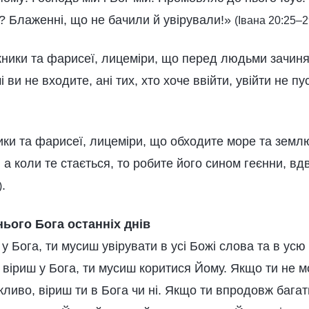
 Блаженні, що не бачили й увірували!»
(Івана 20:25–2
жники та фарисеї, лицеміри, що перед людьми зачин
 ви не входите, ані тих, хто хоче ввійти, увійти не п
ики та фарисеї, лицеміри, що обходите море та земл
 а коли те стається, то робите його сином геєнни, вд
.
)
ього Бога останніх днів
 у Бога, ти мусиш увірувати в усі Божі слова та в усю
и віриш у Бога, ти мусиш коритися Йому. Якщо ти не 
жливо, віриш ти в Бога чи ні. Якщо ти впродовж багать