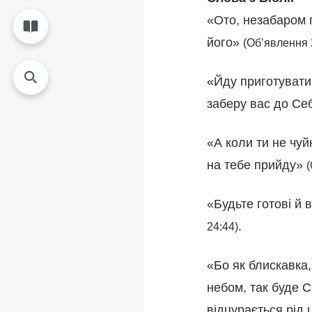
«Ото, незабаром 
його»
(Об’явлення 
«Йду приготувати 
заберу вас до Се
«А коли ти не чуй
на тебе прийду»
(
«Будьте готові й 
.
24:44)
«Бо як блискавка,
небом, так буде 
відцурається рід