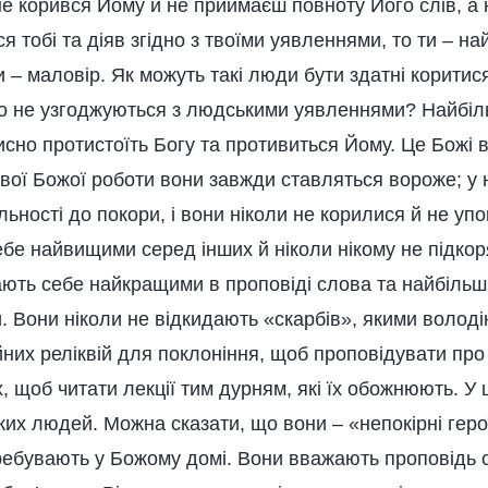
не корився Йому й не приймаєш повноту Його слів, а 
я тобі та діяв згідно з твоїми уявленнями, то ти – н
ти – маловір. Як можуть такі люди бути здатні коритис
 не узгоджуються з людськими уявленнями? Найбіл
вмисно протистоїть Богу та противиться Йому. Це Божі 
вої Божої роботи вони завжди ставляться вороже; у 
ьності до покори, і вони ніколи не корилися й не у
бе найвищими серед інших й ніколи нікому не підко
ють себе найкращими в проповіді слова та найбіль
. Вони ніколи не відкидають «скарбів», якими володі
йних реліквій для поклоніння, щоб проповідувати про
, щоб читати лекції тим дурням, які їх обожнюють. У 
аких людей. Можна сказати, що вони – «непокірні герої
ребувають у Божому домі. Вони вважають проповідь 