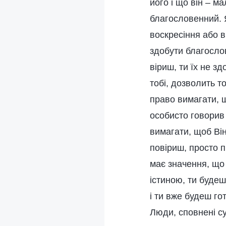
його і що він – м
благословенний. Я
воскресіння або в
здобути благосло
віриш, ти їх не з
тобі, дозволить т
право вимагати, щ
особисто говорив
вимагати, щоб Він
повіриш, просто п
має значення, що 
істиною, ти будеш 
і ти вже будеш го
Люди, сповнені су