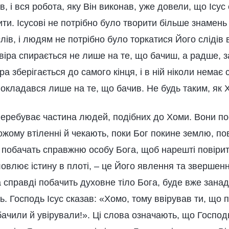
в, і вся робота, яку Він виконав, уже довели, що Ісус 
ити. Ісусові не потрібно було творити більше знамень 
лів, і людям не потрібно було торкатися Його слідів 
 віра спирається не лише на те, що бачиш, а радше, 
ра зберігається до самого кінця, і в ній ніколи немає 
окладався лише на те, що бачив. Не будь таким, як 
 перебуває частина людей, подібних до Хоми. Вони по
ожому втіленні й чекають, поки Бог покине землю, по
 побачать справжню особу Бога, щоб нарешті повірити
овлює істину в плоті, – це Його явлення та звершен
справді побачить духовне тіло Бога, буде вже занадт
ить. Господь Ісус сказав: «Хомо, тому ввірував ти, що
ачили й увірували!». Ці слова означають, що Господ