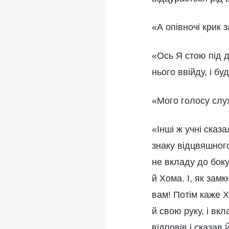
«А опівночі крик 
«Ось Я стою під д
нього ввійду, і б
«Мого голосу слух
«Інші ж учні сказ
знаку відцвяшного
не вкладу до боку
й Хома. І, як зам
вам! Потім каже Х
й свою руку, і вк
відповів і сказав 