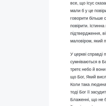
все, що Ісус сказа
мали б у це повір
говорити більше с
повірити. Істинна
підтвердження, ві
маловіром, який п
У церкві справді
сумніваються в Б
третє небо й вони
що Бог, Який висл
Коли така людина 
тоді Бог її засуд
Блаженні, що не б