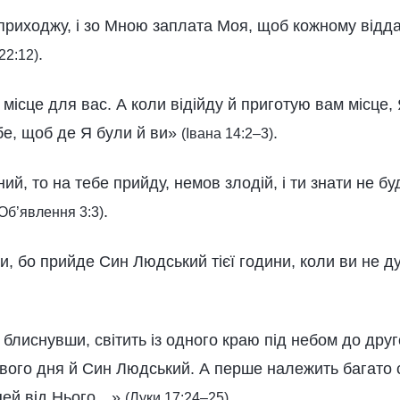
приходжу, і зо Мною заплата Моя, щоб кожному віддат
.
22:12)
місце для вас. А коли відійду й приготую вам місце,
бе, щоб де Я були й ви»
.
(Івана 14:2–3)
ний, то на тебе прийду, немов злодій, і ти знати не б
.
Об’явлення 3:3)
ви, бо прийде Син Людський тієї години, коли ви не 
 блиснувши, світить із одного краю під небом до друг
Свого дня й Син Людський. А перше належить багато 
 цей від Нього…»
.
(Луки 17:24–25)