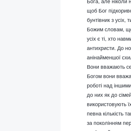
Бога, але ніколи 
щоб Бог підкоривс
бунтівник з усіх, 
Божим словам, що
усіх є ті, хто на
антихристи. До но
анінайменшої схил
Вони вважають се
Богом вони вважа
роботі над іншими
до них як до сіме
використовують їх
певна кількість т
за поколінням пе