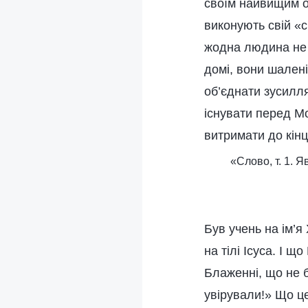
своїм найвищим об
виконують свій «с
жодна людина не 
домі, вони шалені
об’єднати зусилл
існувати перед Мо
витримати до кінц
«Слово, т. 1. 
Був учень на ім’я
на тілі Ісуса. І 
Блаженні, що не 
увірували!» Що ц