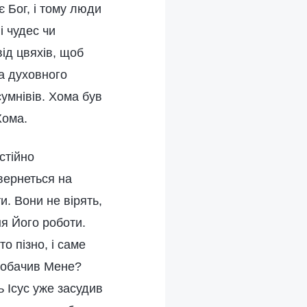
є Бог, і тому люди
і чудес чи
від цвяхів, щоб
за духовного
сумнівів. Хома був
Хома.
стійно
вернеться на
. Вони не вірять,
ня Його роботи.
о пізно, і саме
 побачив Мене?
ь Ісус уже засудив