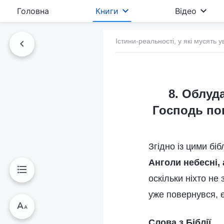
Головна
Книги
Відео
Істини-реальності, у які мусять у
8. Облуда
Господь пов
Згідно із цими бі
Анголи небесні,
оскільки ніхто не
уже повернувся, є
Слова з Біблії