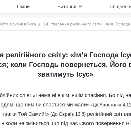
Гімни
Читання
Свідченн
війти віруючі в Бога
я релігійного світу: «Ім’я Господа Ісу
ся; коли Господь повернеться, Його 
зватимуть Ісус»
блійних слів: «І нема ні в кім іншім спасіння. Бо під 
людям, що ним би спастися ми мали»
(Дії Апостолів 4:12
 і навіки Той Самий!»
релігійний світ ви
(До Євреїв 13:8)
а ніколи не зміниться, що під час Свого повернення В