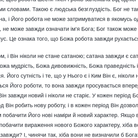
ми словами. Такою є людська безглуздість. Бог не та
а, і Його робота не може затримуватися в якомусь о
, не може завжди означати ім’я Бога; Бог також мож
Ісус. Це ознака того, що Божа робота завжди рухаєтьс
м, і Він ніколи не стане сатаною; сатана завжди є сат
Божа мудрість, Божа дивовижність, Божа праведність 
я. Його сутність і те, що у Нього є і Ким Він є, ніколи 
ься Його роботи, то вона завжди просувається впере
ін завжди новий і ніколи не старіє. У кожен період 
іод Він робить нову роботу, і в кожен період Він дозв
 побачити Його нові наміри й новий характер. Якщо 
побачити вираження нового Божого характеру, хіба в
завжди? І, чинячи так, хіба вони не визначили б Бога