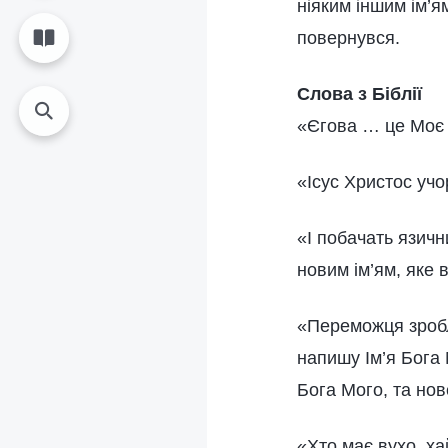
ніяким іншим ім’я
повернувся.
Слова з Біблії
«Єгова … це Моє і
«Ісус Христос учор
«І побачать язичн
новим ім’ям, яке 
«Переможця зроблю
напишу Ім’я Бога 
Бога Мого, та нов
«Хто має вухо, х