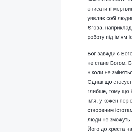
описати її мертви
уявляє собі людин
Єгова, наприклад
роботу під ім’ям 
Бог завжди є Бого
не стане Богом. 
ніколи не змінятьс
Однак що стосуєт
глибше, тому що В
ім’я, у кожен пер
створеним істотам
люди не зможуть 
Його до хреста на