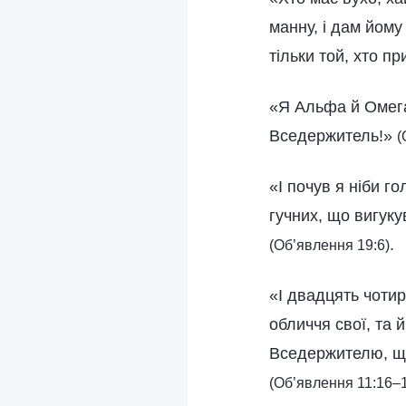
манну, і дам йому
тільки той, хто п
«Я Альфа й Омега,
Вседержитель!»
(
«І почув я ніби г
гучних, що вигук
.
(Об’явлення 19:6)
«І двадцять чотир
обличчя свої, та 
Вседержителю, що
(Об’явлення 11:16–