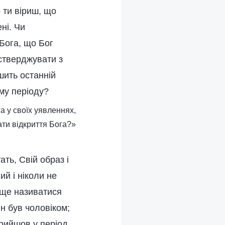
о ти віриш, що
ні. Чи
Бога, що Бог
 стверджувати з
шить останній
му періоду?
а у своїх уявленнях,
ти відкриття Бога?»
ать, Свій образ і
ий і ніколи не
 ще називатися
ін був чоловіком;
прийшов у період