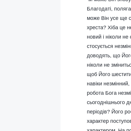
Благодаті, поляга
може Він усе ще с
хреста? Хіба це н
новий і ніколи не 
стосується незмінн
доводять, що Його
ніколи не змінить
щоб Його шестити
навіки незмінний,
робота Бога незмі
сьогоднішнього дн
періодів? Його ро
характер поступо
характером. На п