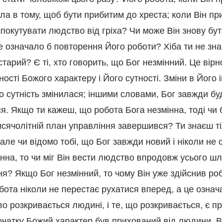
ла в тому, щоб бути прибитим до хреста; коли Він пр
покутувати людство від гріха? Чи може Він знову бу
е означало б повторення Його роботи? Хіба ти не зн
старий? Є ті, хто говорить, що Бог незмінний. Це вірн
ості Божого характеру і Його сутності. Зміни в Його і
 сутність змінилася; іншими словами, Бог завжди буд
ся. Якщо ти кажеш, що робота Бога незмінна, тоді чи
сячолітній план управління завершився? Ти знаєш ті
 але чи відомо тобі, що Бог завжди новий і ніколи не
нна, то чи міг Він вести людство впродовж усього ш
я? Якщо Бог незмінний, то чому Він уже здійснив ро
бота ніколи не перестає рухатися вперед, а це означ
во розкривається людині, і те, що розкривається, є 
очатку Божий характер був прихований від людини, В