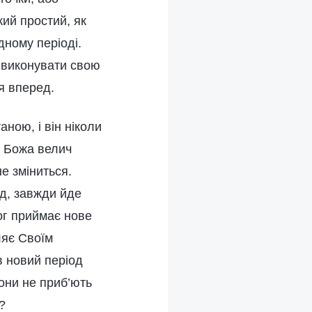
кий простий, як
дному періоді.
е виконувати свою
я вперед.
аною, і він ніколи
і Божа велич
не зміниться.
д, завжди йде
Бог приймає нове
оляє Своїм
в новий період
они не приб’ють
?