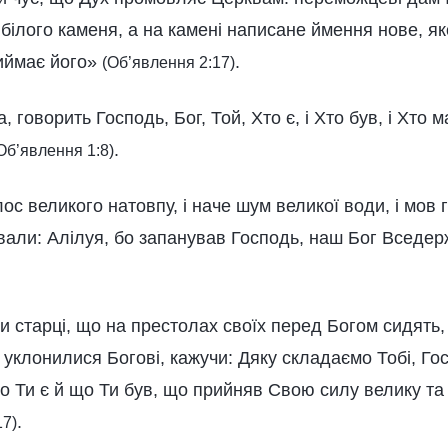
 білого каменя, а на камені написане ймення нове, яко
риймає його»
.
(Об’явлення 2:17)
 говорить Господь, Бог, Той, Хто є, і Хто був, і Хто м
.
Об’явлення 1:8)
олос великого натовпу, і наче шум великої води, і мов 
ували: Алілуя, бо запанував Господь, наш Бог Вседер
и старці, що на престолах своїх перед Богом сидять
й уклонилися Богові, кажучи: Дяку складаємо Тобі, Г
 Ти є й що Ти був, що прийняв Свою силу велику та
.
17)