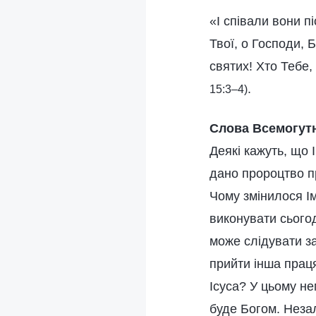
«І співали вони п
Твої, о Господи,
святих! Хто Тебе,
.
15:3–4)
Слова Всемогутн
Деякі кажуть, що 
дано пророцтво пр
Чому змінилося І
виконувати сьогод
може слідувати за
прийти інша праця
Ісуса? У цьому н
буде Богом. Незал