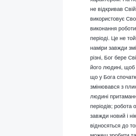
не відкривав Свій
використовує Сво
виконання роботи
періоді. Це не то
наміри завжди змі
різні, Бог бере С
його людині, щоб 
що у Бога спочат
змінювався з плин
людині притаманни
періодів; робота 
завжди новий і ні
відносяться до то
можеш зробити так