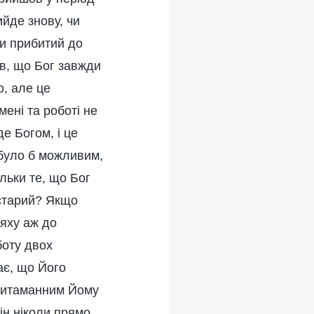
ийде знову, чи
ти прибитий до
ав, що Бог завжди
о, але це
мені та роботі не
е Богом, і це
 було б можливим,
льки те, що Бог
 старий? Якщо
ляху аж до
боту двох
ає, що Його
притаманним Йому
ін ніколи прямо