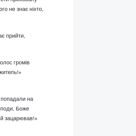
го не знає ніхто,
ає прийти,
голос громів
житель!»
, попадали на
осподи, Боже
 й зацарював!»