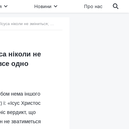
я
Новини
Про нас
14. Уявлення релігійного світу: «Ім’я Господа Ісуса ніколи не зміниться; коли Господь повернеться, Його все одно зватимуть Ісус»
са ніколи не
все одно
небом нема іншого
і: «Ісус Христос
)
ніс вердикт, що
ін не зватиметься