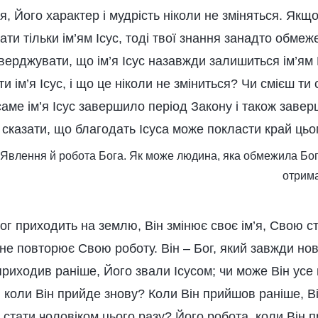
’я, Його характер і мудрість ніколи не зміняться. Якщ
ти тільки ім’ям Ісус, тоді твої знання занадто обмеже
верджувати, що ім’я Ісус назавжди залишиться ім’ям 
и ім’я Ісус, і що це ніколи не зміниться? Чи смієш ти
аме ім’я Ісус завершило період Закону і також завер
 сказати, що благодать Ісуса може покласти край цьо
. Явлення й робота Бога. Як може людина, яка обмежила Бог
отрима
ог приходить на землю, Він змінює своє ім’я, Свою ст
не повторює Свою роботу. Він – Бог, який завжди нов
приходив раніше, Його звали Ісусом; чи може Він усе
, коли Він прийде знову? Коли Він прийшов раніше, В
 стати чоловіком цього разу? Його робота, коли Він 