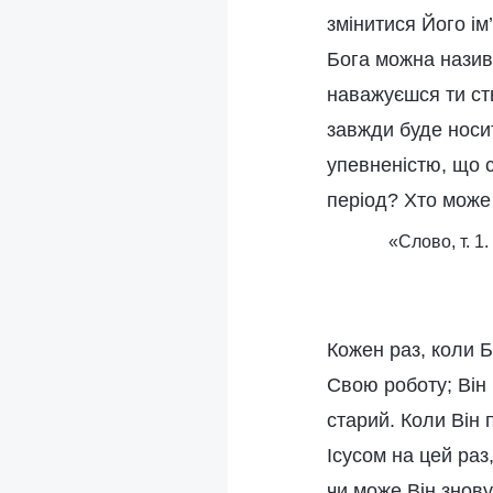
змінитися Його ім
Бога можна назива
наважуєшся ти ст
завжди буде носит
упевненістю, що с
період? Хто може
«Слово, т. 1
Кожен раз, коли Б
Свою роботу; Він 
старий. Коли Він 
Ісусом на цей раз
чи може Він знову