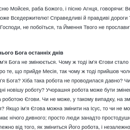
існю Мойсея, раба Божого, і пісню Агнця, говорячи: Ве
 Боже Вседержителю! Справедливі й правдиві дороги 
 Господи, не побоїться, та Ймення Твого не прослав
ього Бога останніх днів
Ім’я Бога не змінюється. Чому ж тоді ім’я Єгови стало
о те, що прийде Месія, так чому ж тоді прийшов чолов
м’я Бога? Хіба така робота не проводилася давно? Ч
ні новішу роботу? Учорашня робота може бути змінен
 роботою Єгови. Чи не може, у такому випадку, на змі
? Якщо ім’я Єгова можна змінити на Ісус, то чи не мо
емає нічого дивного; просто люди занадто простодушн
ежно від того, як зміниться Його робота, і незалежно