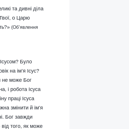
ликі та дивні діла
Твої, о Царю
ить?»
(Об’явлення
 Ісусом? Було
ік на ім’я Ісус?
и не може Бог
а, і робота Ісуса
ну праці Ісуса
жна змінити й ім’я
і. Бог завжди
 від того, як може