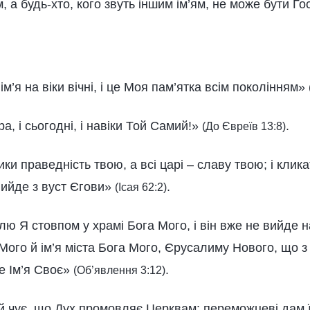
м, а будь-хто, кого звуть іншим ім’ям, не може бути Г
м’я на віки вічні, і це Моя пам’ятка всім поколінням»
а, і сьогодні, і навіки Той Самий!»
.
(До Євреїв 13:8)
ики праведність твою, а всі царі – славу твою; і клик
вийде з вуст Єгови»
.
(Ісая 62:2)
 Я стовпом у храмі Бога Мого, і він вже не вийде наз
Мого й ім’я міста Бога Мого, Єрусалиму Нового, що з
е Ім’я Своє»
.
(Об’явлення 3:12)
ай чує, що Дух промовляє Церквам: переможцеві дам 