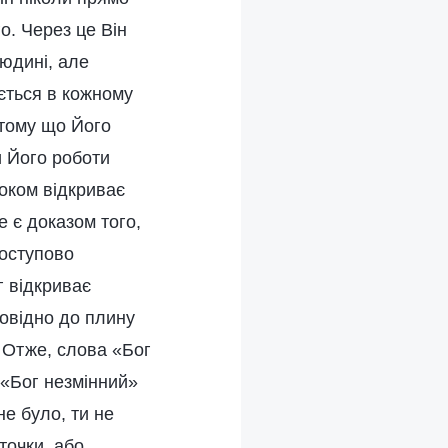
о. Через це Він
юдині, але
ється в кожному
 тому що Його
и Його роботи
роком відкриває
е є доказом того,
поступово
г відкриває
повідно до плину
. Отже, слова «Бог
 «Бог незмінний»
не було, ти не
точки, або