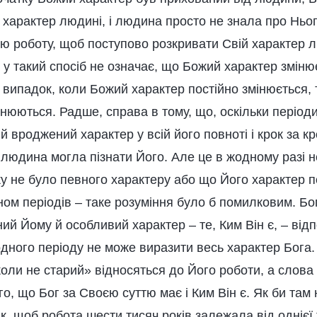
 характер людині, і людина просто не знала про Ньог
ю роботу, щоб поступово розкривати Свій характер л
 у такий спосіб не означає, що Божий характер зміню
й випадок, коли Божий характер постійно змінюється,
нюються. Радше, справа в тому, що, оскільки період
вій вроджений характер у всій його повноті і крок за к
людина могла пізнати Його. Але це в жодному разі н
ку не було певного характеру або що Його характер 
ом періодів – таке розуміння було б помилковим. Бо
й Йому й особливий характер – те, Ким Він є, – від
одного періоду не може виразити весь характер Бога
коли не старий» відносяться до Його роботи, а слова
го, що Бог за Своєю суттю має і Ким Він є. Як би там 
, щоб робота шести тисяч років залежала від однієї 