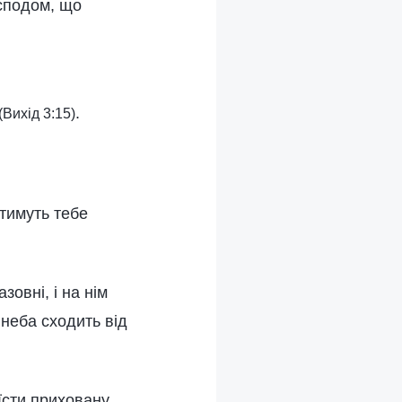
осподом, що
.
(Вихід 3:15)
атимуть тебе
овні, і на нім
 неба сходить від
їсти приховану