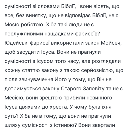
сумісності зі словами Біблії, і вони вірять, що
все, без винятку, що не відповідає Біблії, не є
Моєю роботою. Хіба такі люди не є
послужливими нащадками фарисеїв?
Юдейські фарисеї використали закон Мойсея,
щоб засудити Ісуса. Вони не прагнули
сумісності з Ісусом того часу, але розглядали
кожну статтю закону з такою серйозністю, що
після звинувачення Його у тому, що Він не
дотримується закону Старого Заповіту та не є
Месією, вони зрештою прибили невинного
Ісуса цвяхами до хреста. У чому була їхня
суть? Хіба не в тому, що вони не прагнули
шляху сумісності з істиною? Вони звертали