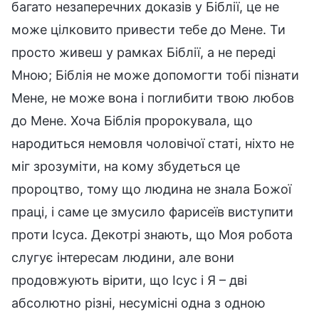
багато незаперечних доказів у Біблії, це не
може цілковито привести тебе до Мене. Ти
просто живеш у рамках Біблії, а не переді
Мною; Біблія не може допомогти тобі пізнати
Мене, не може вона і поглибити твою любов
до Мене. Хоча Біблія пророкувала, що
народиться немовля чоловічої статі, ніхто не
міг зрозуміти, на кому збудеться це
пророцтво, тому що людина не знала Божої
праці, і саме це змусило фарисеїв виступити
проти Ісуса. Декотрі знають, що Моя робота
слугує інтересам людини, але вони
продовжують вірити, що Ісус і Я – дві
абсолютно різні, несумісні одна з одною