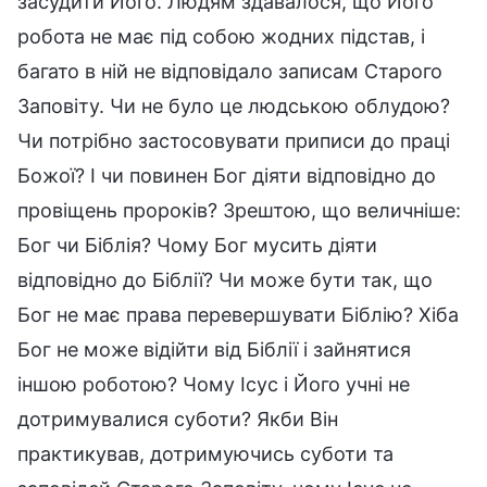
засудити Його. Людям здавалося, що Його
робота не має під собою жодних підстав, і
багато в ній не відповідало записам Старого
Заповіту. Чи не було це людською облудою?
Чи потрібно застосовувати приписи до праці
Божої? І чи повинен Бог діяти відповідно до
провіщень пророків? Зрештою, що величніше:
Бог чи Біблія? Чому Бог мусить діяти
відповідно до Біблії? Чи може бути так, що
Бог не має права перевершувати Біблію? Хіба
Бог не може відійти від Біблії і зайнятися
іншою роботою? Чому Ісус і Його учні не
дотримувалися суботи? Якби Він
практикував, дотримуючись суботи та