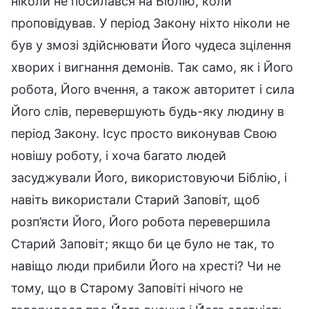
ніколи не посилався на Біблію, коли
проповідував. У період Закону ніхто ніколи не
був у змозі здійснювати Його чудеса зцілення
хворих і вигнання демонів. Так само, як і Його
робота, Його вчення, а також авторитет і сила
Його слів, перевершують будь-яку людину в
період Закону. Ісус просто виконував Свою
новішу роботу, і хоча багато людей
засуджували Його, використовуючи Біблію, і
навіть використали Старий Заповіт, щоб
розп’ясти Його, Його робота перевершила
Старий Заповіт; якщо би це було не так, то
навіщо люди прибили Його на хресті? Чи не
тому, що в Старому Заповіті нічого не