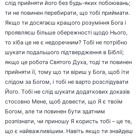
слід прийняти його без будь-яких побоювань;
ти не повинен перебирати, що тобі приймати.
Якщо ти досягаєш кращого розуміння Бога і
проявляєш більше обережності щодо Нього,
то хіба це не є недоречним? Тобі не потрібно
шукати подальшого підтвердження в Біблії;
якщо це робота Святого Духа, тоді ти повинен
прийняти її, тому що ти віриш у Бога, щоб іти
слідом за Богом, і тобі не варто розслідувати
Його. Тобі не слід шукати додаткових доказів
стосовно Мене, щоб довести, що Я є твоїм
Богом, але ти повинен бути здатним
розпізнати, чи приношу Я користь тобі – це те,
що є найважливішим. Навіть якщо ти знайдеш