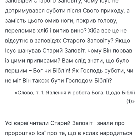
заповідей Старого Заповіту, чому Ісус не
дотримувався суботи після Свого приходу, а
замість цього омив ноги, покрив голову,
переломив хліб і випив вино? Хіба все це не
відсутнє в заповідях Старого Заповіту? Якщо
Ісус шанував Старий Заповіт, чому Він порвав
із цими приписами? Вам слід знати, що було
першим – Бог чи Біблія! Як Господь суботи, чи
не міг Він також бути Господом Біблії?
«Слово, т. 1. Явлення й робота Бога. Щодо Біблії
(1)»
Усі євреї читали Старий Заповіт і знали про
пророцтво Ісаї про те, що в яслах народиться