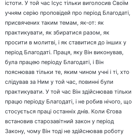
істоти. У той час Ісус тільки виголосив Своїм
учням серію проповідей про період Благодаті,
присвячених таким темам, як-от: як
практикувати, як збиратися разом, як
просити в молитві, і як ставитися до інших у
період Благодаті. Праця, яку Він виконував,
була працею періоду Благодаті, і Він
пояснював тільки те, яким чином учні і ті, хто
слідував за Ним у той час, повинні були
практикувати. У той час Він здійснював тільки
працю періоду Благодаті, і не робив нічого, що
стосується праці останніх днів. Коли Єгова
встановив старозавітний закон у період
Закону, чому Він тоді не здійснював роботу