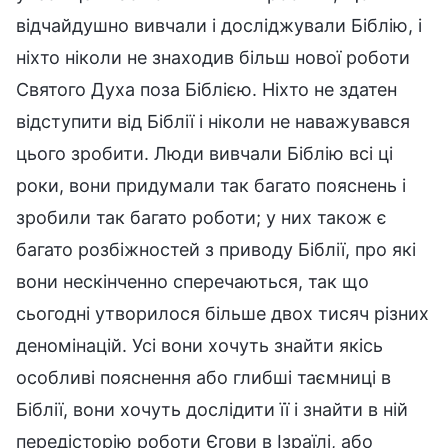
відчайдушно вивчали і досліджували Біблію, і
ніхто ніколи не знаходив більш нової роботи
Святого Духа поза Біблією. Ніхто не здатен
відступити від Біблії і ніколи не наважувався
цього зробити. Люди вивчали Біблію всі ці
роки, вони придумали так багато пояснень і
зробили так багато роботи; у них також є
багато розбіжностей з приводу Біблії, про які
вони нескінченно сперечаються, так що
сьогодні утворилося більше двох тисяч різних
деномінацій. Усі вони хочуть знайти якісь
особливі пояснення або глибші таємниці в
Біблії, вони хочуть дослідити її і знайти в ній
передісторію роботи Єгови в Ізраїлі, або