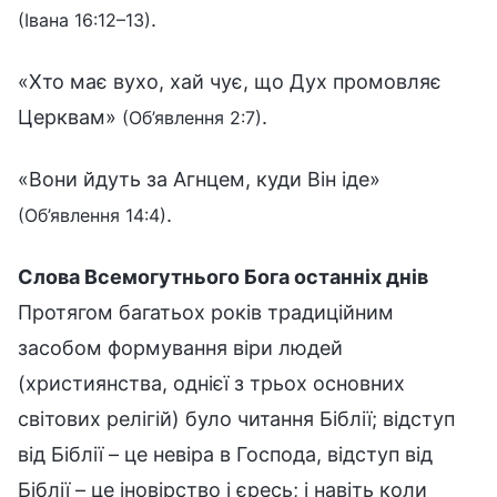
.
(Івана 16:12–13)
«Хто має вухо, хай чує, що Дух промовляє
Церквам»
.
(Об’явлення 2:7)
«Вони йдуть за Агнцем, куди Він іде»
.
(Об’явлення 14:4)
Слова Всемогутнього Бога останніх днів
Протягом багатьох років традиційним
засобом формування віри людей
(християнства, однієї з трьох основних
світових релігій) було читання Біблії; відступ
від Біблії – це невіра в Господа, відступ від
Біблії – це іновірство і єресь; і навіть коли