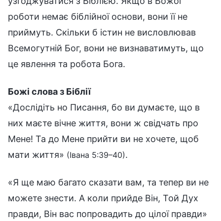
узгоджуватися з Біблією. Якщо в Божої
роботи немає біблійної основи, вони її не
приймуть. Скільки б істин не висловлював
Всемогутній Бог, вони не визнаватимуть, що
це явлення та робота Бога.
Божі слова з Біблії
«Дослідіть но Писання, бо ви думаєте, що в
них маєте вічне життя, вони ж свідчать про
Мене! Та до Мене прийти ви не хочете, щоб
мати життя»
.
(Івана 5:39–40)
«Я ще маю багато сказати вам, та тепер ви не
можете знести. А коли прийде Він, Той Дух
правди, Він вас попровадить до цілої правди»