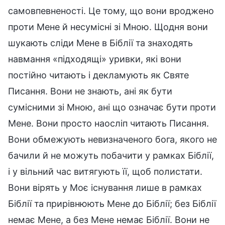
самовпевненості. Це тому, що вони вроджено
проти Мене й несумісні зі Мною. Щодня вони
шукають сліди Мене в Біблії та знаходять
навмання «підходящі» уривки, які вони
постійно читають і декламують як Святе
Писання. Вони не знають, ані як бути
сумісними зі Мною, ані що означає бути проти
Мене. Вони просто наосліп читають Писання.
Вони обмежують невизначеного бога, якого не
бачили й не можуть побачити у рамках Біблії,
і у вільний час витягують її, щоб полистати.
Вони вірять у Моє існування лише в рамках
Біблії та прирівнюють Мене до Біблії; без Біблії
немає Мене, а без Мене немає Біблії. Вони не