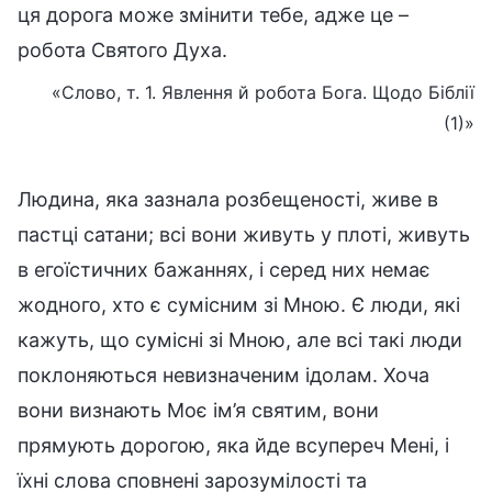
ця дорога може змінити тебе, адже це –
робота Святого Духа.
«Слово, т. 1. Явлення й робота Бога. Щодо Біблії
(1)»
Людина, яка зазнала розбещеності, живе в
пастці сатани; всі вони живуть у плоті, живуть
в егоїстичних бажаннях, і серед них немає
жодного, хто є сумісним зі Мною. Є люди, які
кажуть, що сумісні зі Мною, але всі такі люди
поклоняються невизначеним ідолам. Хоча
вони визнають Моє ім’я святим, вони
прямують дорогою, яка йде всупереч Мені, і
їхні слова сповнені зарозумілості та