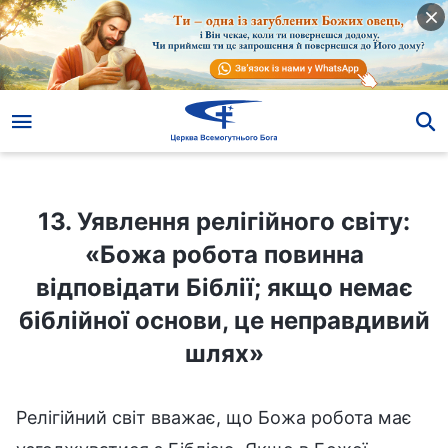
13. Уявлення релігійного світу: «Божа робота повинна відповідати Біблії; якщо немає біблійної основи, це неправдивий шлях»
13. Уявлення релігійного світу:
«Божа робота повинна
відповідати Біблії; якщо немає
біблійної основи, це неправдивий
шлях»
Релігійний світ вважає, що Божа робота має