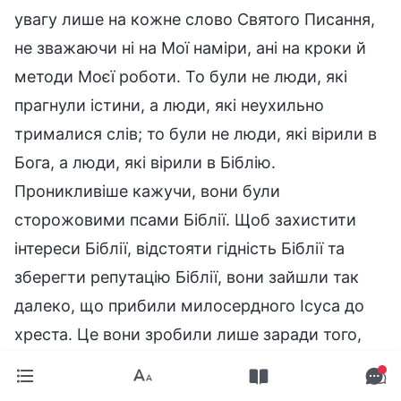
увагу лише на кожне слово Святого Писання,
не зважаючи ні на Мої наміри, ані на кроки й
методи Моєї роботи. То були не люди, які
прагнули істини, а люди, які неухильно
трималися слів; то були не люди, які вірили в
Бога, а люди, які вірили в Біблію.
Проникливіше кажучи, вони були
сторожовими псами Біблії. Щоб захистити
інтереси Біблії, відстояти гідність Біблії та
зберегти репутацію Біблії, вони зайшли так
далеко, що прибили милосердного Ісуса до
хреста. Це вони зробили лише заради того,
щоб захистити Біблію, і заради підтримання
статусу кожного слова Біблії в серцях людей.