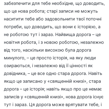
забезпечити для тебе необхідне, що доводить,
що це нова робота; старі записи не можуть
наситити тебе або задовольнити твої поточні
потреби, що доводить, що вони є історією, а
не роботою тут і зараз. Найвища дорога – це
новітня робота, і з новою роботою, незалежно
від того, наскільки високою була дорога
минулого, – це просто історія, на яку люди
озираються, і незалежно від її цінності як
довідника, – це все одно стара дорога. Навіть
якщо це записано у «священній книзі», стара
дорога – це історія; навіть якщо про це немає
записів у «священній книзі», нова дорога існує
тут і зараз. Ця дорога може врятувати тебе, і