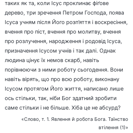
таких як та, коли Ісус проклинає фіґове
дерево, три зречення Петром Господа, поява
Ісуса учням після Його розп’яття і воскресіння,
вчення про піст, вчення про молитву, вчення
про розлучення, народження і родовід Ісуса,
призначення Ісусом учнів і так далі. Однак
людина цінує їх немов скарб, навіть
порівнюючи з ними роботу сьогодення. Вони
навіть вірять, що про всю роботу, виконану
Ісусом протягом Його життя, написано лише
ось стільки, так, ніби Бог здатний зробити
саме стільки і не більше. Хіба це не абсурд?
«Слово, т. 1. Явлення й робота Бога. Таїнство
втілення (1)»