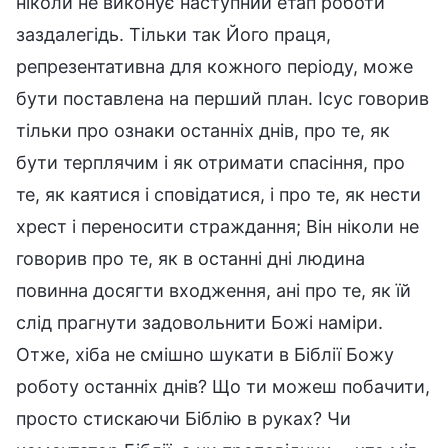
ніколи не виконує наступний етап роботи
заздалегідь. Тільки так Його праця,
репрезентативна для кожного періоду, може
бути поставлена на перший план. Ісус говорив
тільки про ознаки останніх днів, про те, як
бути терплячим і як отримати спасіння, про
те, як каятися і сповідатися, і про те, як нести
хрест і переносити страждання; Він ніколи не
говорив про те, як в останні дні людина
повинна досягти входження, ані про те, як їй
слід прагнути задовольнити Божі наміри.
Отже, хіба не смішно шукати в Біблії Божу
роботу останніх днів? Що ти можеш побачити,
просто стискаючи Біблію в руках? Чи