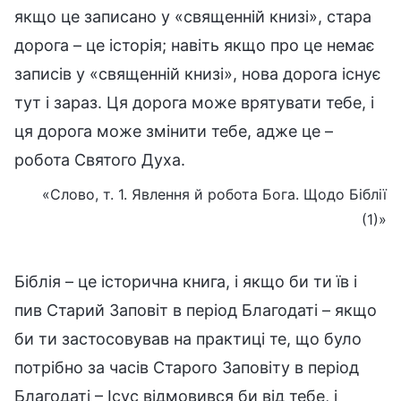
якщо це записано у «священній книзі», стара
дорога – це історія; навіть якщо про це немає
записів у «священній книзі», нова дорога існує
тут і зараз. Ця дорога може врятувати тебе, і
ця дорога може змінити тебе, адже це –
робота Святого Духа.
«Слово, т. 1. Явлення й робота Бога. Щодо Біблії
(1)»
Біблія – це історична книга, і якщо би ти їв і
пив Старий Заповіт в період Благодаті – якщо
би ти застосовував на практиці те, що було
потрібно за часів Старого Заповіту в період
Благодаті – Ісус відмовився би від тебе, і