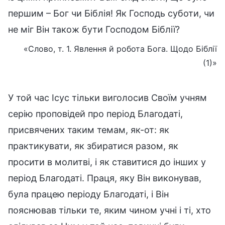
першим – Бог чи Біблія! Як Господь суботи, чи
не міг Він також бути Господом Біблії?
«Слово, т. 1. Явлення й робота Бога. Щодо Біблії
(1)»
У той час Ісус тільки виголосив Своїм учням
серію проповідей про період Благодаті,
присвячених таким темам, як-от: як
практикувати, як збиратися разом, як
просити в молитві, і як ставитися до інших у
період Благодаті. Праця, яку Він виконував,
була працею періоду Благодаті, і Він
пояснював тільки те, яким чином учні і ті, хто