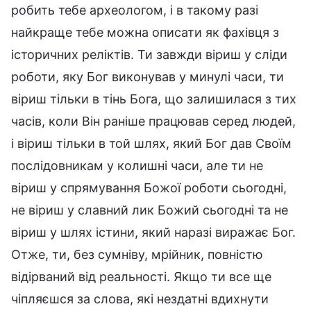
робить тебе археологом, і в такому разі
найкраще тебе можна описати як фахівця з
історичних реліктів. Ти завжди віриш у сліди
роботи, яку Бог виконував у минулі часи, ти
віриш тільки в тінь Бога, що залишилася з тих
часів, коли Він раніше працював серед людей,
і віриш тільки в той шлях, який Бог дав Своїм
послідовникам у колишні часи, але ти не
віриш у спрямування Божої роботи сьогодні,
не віриш у славний лик Божий сьогодні та не
віриш у шлях істини, який наразі виражає Бог.
Отже, ти, без сумніву, мрійник, повністю
відірваний від реальності. Якщо ти все ще
чіпляєшся за слова, які нездатні вдихнути