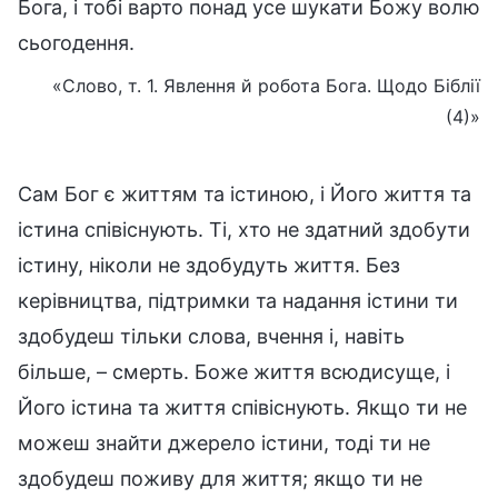
Бога, і тобі варто понад усе шукати Божу волю
сьогодення.
«Слово, т. 1. Явлення й робота Бога. Щодо Біблії
(4)»
Сам Бог є життям та істиною, і Його життя та
істина співіснують. Ті, хто не здатний здобути
істину, ніколи не здобудуть життя. Без
керівництва, підтримки та надання істини ти
здобудеш тільки слова, вчення і, навіть
більше, – смерть. Боже життя всюдисуще, і
Його істина та життя співіснують. Якщо ти не
можеш знайти джерело істини, тоді ти не
здобудеш поживу для життя; якщо ти не