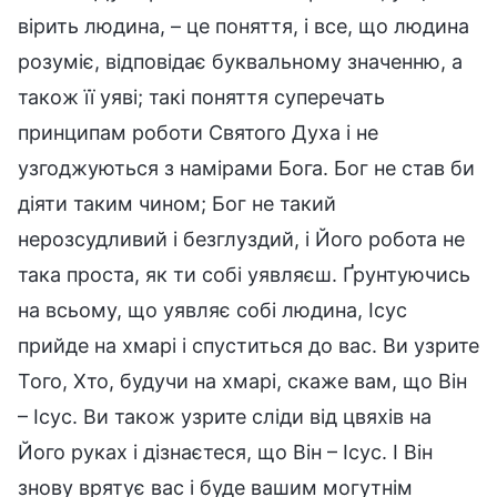
вірить людина, – це поняття, і все, що людина
розуміє, відповідає буквальному значенню, а
також її уяві; такі поняття суперечать
принципам роботи Святого Духа і не
узгоджуються з намірами Бога. Бог не став би
діяти таким чином; Бог не такий
нерозсудливий і безглуздий, і Його робота не
така проста, як ти собі уявляєш. Ґрунтуючись
на всьому, що уявляє собі людина, Ісус
прийде на хмарі і спуститься до вас. Ви узрите
Того, Хто, будучи на хмарі, скаже вам, що Він
– Ісус. Ви також узрите сліди від цвяхів на
Його руках і дізнаєтеся, що Він – Ісус. І Він
знову врятує вас і буде вашим могутнім