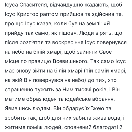
Ісуса Спасителя, відчайдушно жадають, щоб
Ісус Христос раптом прийшов та здійснив те,
про що Ісус казав, коли був на землі: «Я
прийду так само, як пішов». Люди вірять, що
після розп’яття та воскресіння Ісус повернувся
на небо на білій хмарі, щоб зайняти Своє
місце по правицю Всевишнього. Так само Ісус
має знову зійти на білій хмарі (тій самій хмарі,
на якій Він повернувся на небо) до тих, хто
страшенно тужить за Ним тисячі років, і Він
матиме образ юдея та юдейське вбрання.
Явившись людям, Він обдарує їх їжею та
зробить так, щоб для них забила жива вода, і
житиме поміж людей, сповнений благодаті й