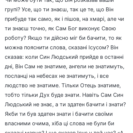
групі? Усе, що ти знаєш, так це те, що Він
прибуде так само, як і пішов, на хмарі, але чи
ти знаєш точно, як Сам Бог виконує Свою
роботу? Якщо ти дійсно міг би бачити, то як
можна пояснити слова, сказані Ісусом? Він
сказав: коли Син Людський прийде в останні
дні, Він Сам не знатиме, ангели не знатимуть,
посланці на небесах не знатимуть, і все
людство не знатиме. Тільки Отець знатиме,
тобто тільки Дух буде знати. Навіть Сам Син
Людський не знає, а ти здатен бачити і знати?
Якби ти був здатен знати і бачити своїми
власними очима, хіба ці слова не були би
сказані марно? І що сказав Ісус у той час? «А