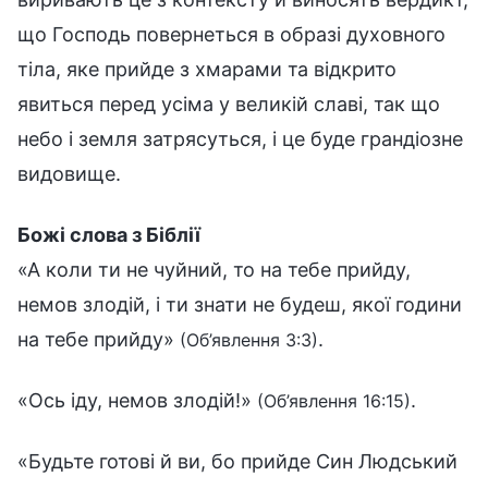
що Господь повернеться в образі духовного
тіла, яке прийде з хмарами та відкрито
явиться перед усіма у великій славі, так що
небо і земля затрясуться, і це буде грандіозне
видовище.
Божі слова з Біблії
«А коли ти не чуйний, то на тебе прийду,
немов злодій, і ти знати не будеш, якої години
на тебе прийду»
.
(Об’явлення 3:3)
«Ось іду, немов злодій!»
.
(Об’явлення 16:15)
«Будьте готові й ви, бо прийде Син Людський