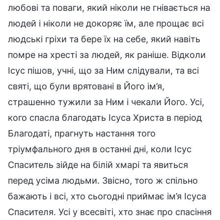
любові та поваги, який ніколи не гнівається на
людей і ніколи не докоряє їм, але прощає всі
людські гріхи та бере їх на себе, який навіть
помре на хресті за людей, як раніше. Відколи
Ісус пішов, учні, що за Ним слідували, та всі
святі, що були врятовані в Його ім’я,
страшенно тужили за Ним і чекали Його. Усі,
кого спасла благодать Ісуса Христа в період
Благодаті, прагнуть настання того
тріумфального дня в останні дні, коли Ісус
Спаситель зійде на білій хмарі та явиться
перед усіма людьми. Звісно, того ж спільно
бажають і всі, хто сьогодні приймає ім’я Ісуса
Спасителя. Усі у всесвіті, хто знає про спасіння