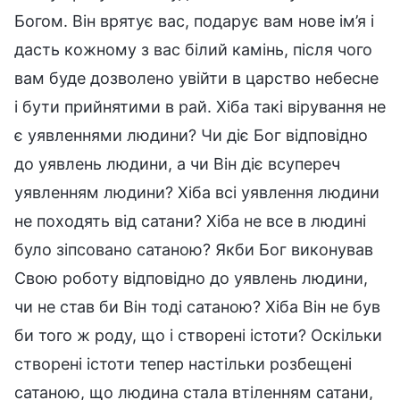
Богом. Він врятує вас, подарує вам нове ім’я і
дасть кожному з вас білий камінь, після чого
вам буде дозволено увійти в царство небесне
і бути прийнятими в рай. Хіба такі вірування не
є уявленнями людини? Чи діє Бог відповідно
до уявлень людини, а чи Він діє всупереч
уявленням людини? Хіба всі уявлення людини
не походять від сатани? Хіба не все в людині
було зіпсовано сатаною? Якби Бог виконував
Свою роботу відповідно до уявлень людини,
чи не став би Він тоді сатаною? Хіба Він не був
би того ж роду, що і створені істоти? Оскільки
створені істоти тепер настільки розбещені
сатаною, що людина стала втіленням сатани,