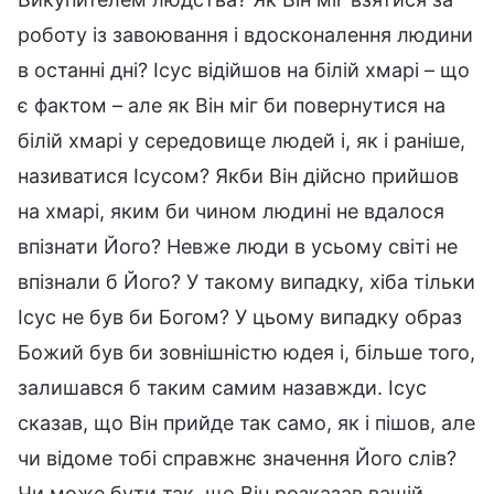
роботу із завоювання і вдосконалення людини
в останні дні? Ісус відійшов на білій хмарі – що
є фактом – але як Він міг би повернутися на
білій хмарі у середовище людей і, як і раніше,
називатися Ісусом? Якби Він дійсно прийшов
на хмарі, яким би чином людині не вдалося
впізнати Його? Невже люди в усьому світі не
впізнали б Його? У такому випадку, хіба тільки
Ісус не був би Богом? У цьому випадку образ
Божий був би зовнішністю юдея і, більше того,
залишався б таким самим назавжди. Ісус
сказав, що Він прийде так само, як і пішов, але
чи відоме тобі справжнє значення Його слів?
Чи може бути так, що Він розказав вашій