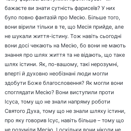
бажаєте ви знати сутність фарисеїв? У них
було повно фантазій про Месію. Більше того,
вони вірили тільки в те, що Месія прийде, але
не шукали життя-істину. Тож навіть сьогодні
вони досі чекають на Месію, бо вони не мають
знання про шлях життя та не відають, що таке
шлях істини. Як, по-вашому, такі нерозумні,
вперті й духовно необізнані люди могли
здобути Боже благословення? Як могли вони
споглядати Месію? Вони виступили проти
Ісуса, тому що не знали напряму роботи
Святого Духа, тому що не знали шляху істини,
про яку говорив Ісус, навіть більше – тому що
не розуміли Месію. І оскільки вони ніколи не