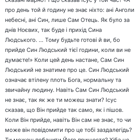
про день той й годину не знає ніхто: ані Анголи
небесні, ані Син, лише Сам Отець. Як було за
днів Ноєвих, так буде і прихід Сина
Людського. … Тому будьте готові й ви, бо
прийде Син Людський тієї години, коли ви не
думаєте!» Коли цей день настане, Сам Син
Людський не знатиме про це. Син Людський
означає втілену плоть Бога, нормальну та
звичайну людину. Навіть Сам Син Людський
не знає, так як же ти можеш знати? Ісус
сказав, що Він прийде так само, як і пішов.
Коли Він прийде, навіть Він сам не знає, то чи
може він повідомити про це тобі заздалегідь?
Ти можеш побачити Його пришестя? Хіба це