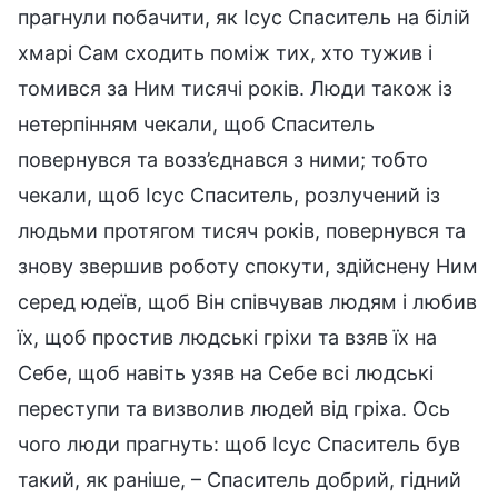
прагнули побачити, як Ісус Спаситель на білій
хмарі Сам сходить поміж тих, хто тужив і
томився за Ним тисячі років. Люди також із
нетерпінням чекали, щоб Спаситель
повернувся та возз’єднався з ними; тобто
чекали, щоб Ісус Спаситель, розлучений із
людьми протягом тисяч років, повернувся та
знову звершив роботу спокути, здійснену Ним
серед юдеїв, щоб Він співчував людям і любив
їх, щоб простив людські гріхи та взяв їх на
Себе, щоб навіть узяв на Себе всі людські
переступи та визволив людей від гріха. Ось
чого люди прагнуть: щоб Ісус Спаситель був
такий, як раніше, – Спаситель добрий, гідний