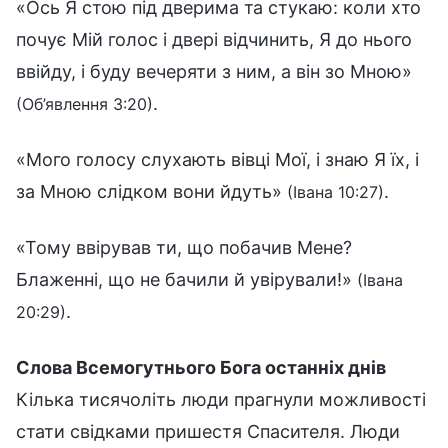
«Ось Я стою під дверима та стукаю: коли хто
почує Мій голос і двері відчинить, Я до нього
ввійду, і буду вечеряти з ним, а він зо Мною»
.
(Об’явлення 3:20)
«Мого голосу слухають вівці Мої, і знаю Я їх, і
за Мною слідком вони йдуть»
.
(Івана 10:27)
«Тому ввірував ти, що побачив Мене?
Блаженні, що не бачили й увірували!»
(Івана
.
20:29)
Слова Всемогутнього Бога останніх днів
Кілька тисячоліть люди прагнули можливості
стати свідками пришестя Спасителя. Люди