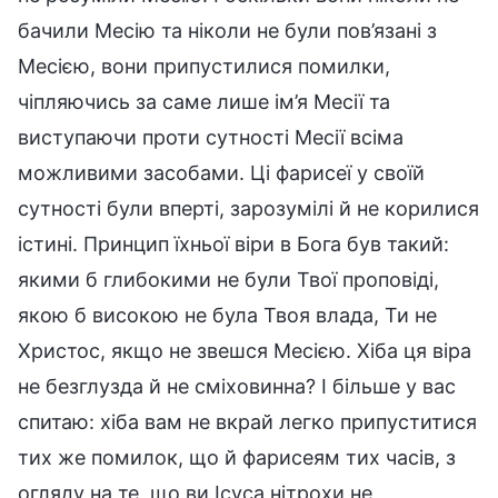
бачили Месію та ніколи не були пов’язані з
Месією, вони припустилися помилки,
чіпляючись за саме лише ім’я Месії та
виступаючи проти сутності Месії всіма
можливими засобами. Ці фарисеї у своїй
сутності були вперті, зарозумілі й не корилися
істині. Принцип їхньої віри в Бога був такий:
якими б глибокими не були Твої проповіді,
якою б високою не була Твоя влада, Ти не
Христос, якщо не звешся Месією. Хіба ця віра
не безглузда й не сміховинна? І більше у вас
спитаю: хіба вам не вкрай легко припуститися
тих же помилок, що й фарисеям тих часів, з
огляду на те, що ви Ісуса нітрохи не