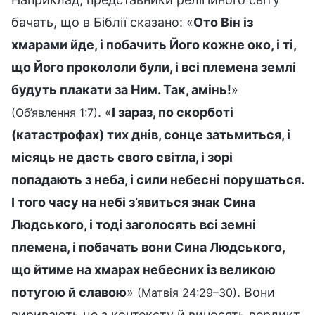
бачать, що в Біблії сказано: «
Ото Він із
хмарами йде, і побачить Його кожне око, і ті,
що Його прокололи були, і всі племена землі
будуть плакати за Ним. Так, амінь!
»
. «
І зараз, по скорботі
(Об’явлення 1:7)
(катастрофах) тих днів, сонце затьмиться, і
місяць не дасть свого світла, і зорі
попадають з неба, і сили небесні порушаться.
І того часу на небі з’явиться знак Сина
Людського, і тоді заголосять всі земні
племена, і побачать вони Сина Людського,
що йтиме на хмарах небесних із великою
потугою й славою
»
. Вони
(Матвія 24:29–30)
виривають це з контексту й виносять вердикт,