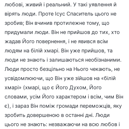
любові, живий і реальний. У такі уявлення й
вірять люди. Проте Ісус Спаситель цього не
зробив; Він вчинив протилежне тому, що
придумали люди. Він не прийшов до тих, хто
жадав Його повернення, і не явився всім
людям на білій хмарі. Він уже прийшов, та
люди не знають і залишаються необізнаними.
Люди просто безцільно на Нього чекають, не
усвідомлюючи, що Він уже зійшов на «білій
хмарі» (хмарі, що є Його Духом, Його
словами, усім Його характером і всім, чим Він
є), і зараз Він поміж громади переможців, яку
зробить довершеною в останні дні. Люди
цього не знають: незважаючи на всю любов і