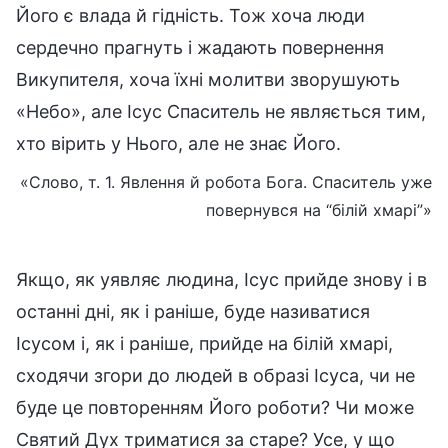
Його є влада й гідність. Тож хоча люди
сердечно прагнуть і жадають повернення
Викупителя, хоча їхні молитви зворушують
«Небо», але Ісус Спаситель не являється тим,
хто вірить у Нього, але не знає Його.
«Слово, т. 1. Явлення й робота Бога. Спаситель уже
повернувся на “білій хмарі”»
Якщо, як уявляє людина, Ісус прийде знову і в
останні дні, як і раніше, буде називатися
Ісусом і, як і раніше, прийде на білій хмарі,
сходячи згори до людей в образі Ісуса, чи не
буде це повторенням Його роботи? Чи може
Святий Дух триматися за старе? Усе, у що