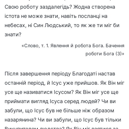
Свою роботу заздалегідь? Жодна створена
істота не може знати, навіть посланці на
небесах, ні Син Людський, то як же ти міг би
знати?
«Слово, т. 1. Явлення й робота Бога. Бачення
роботи Бога (3)»
Після завершення періоду Благодаті настав
останній період, й Ісус уже прийшов. Як Він міг
усе ще називатися Ісусом? Як Він міг усе ще
приймати вигляд Ісуса серед людей? Чи ви
забули, що Ісус був не більше ніж образом
назарянина? Чи ви забули, що Ісус був тільки
Викупителем людства? Як Він міг взятися за