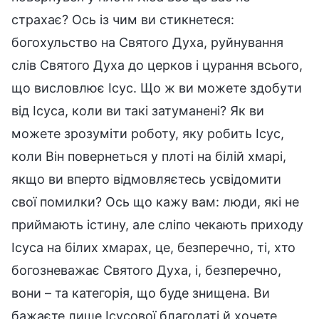
страхає? Ось із чим ви стикнетеся:
богохульство на Святого Духа, руйнування
слів Святого Духа до церков і цурання всього,
що висловлює Ісус. Що ж ви можете здобути
від Ісуса, коли ви такі затуманені? Як ви
можете зрозуміти роботу, яку робить Ісус,
коли Він повернеться у плоті на білій хмарі,
якщо ви вперто відмовляєтесь усвідомити
свої помилки? Ось що кажу вам: люди, які не
приймають істину, але сліпо чекають приходу
Ісуса на білих хмарах, це, безперечно, ті, хто
богозневажає Святого Духа, і, безперечно,
вони – та категорія, що буде знищена. Ви
бажаєте лише Ісусової благодаті й хочете