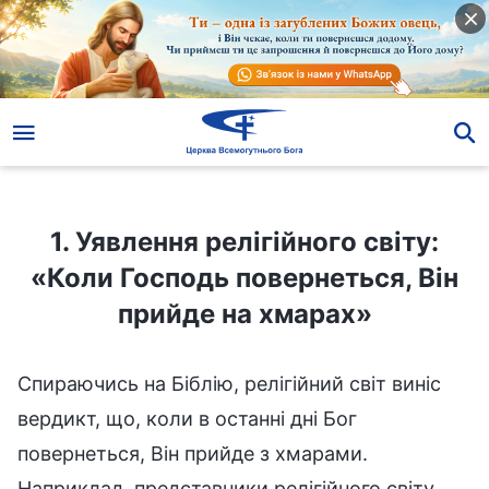
1. Уявлення релігійного світу: «Коли Господь повернеться, Він прийде на хмарах»
1. Уявлення релігійного світу:
«Коли Господь повернеться, Він
прийде на хмарах»
Спираючись на Біблію, релігійний світ виніс
вердикт, що, коли в останні дні Бог
повернеться, Він прийде з хмарами.
Наприклад, представники релігійного світу