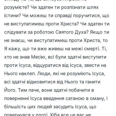
розумієте? Чи здатен ти розпізнати шлях
істини? Чи можеш ти справді поручитися, що
не виступатимеш проти Христа? Чи здатен ти
слідувати за роботою Святого Духа? Якщо ти
не знаєш, чи виступатимеш проти Христа, то
Я кажу, що ти вже живеш на межі смерті. Ті,
хто не знав Месію, всі були здатні виступити
проти Ісуса, відцуратися від Ісуса, звести на
Нього наклеп. Люди, які не розуміють Ісуса,
всі здатні відмовитися від Нього та ганити
Його. Тим паче, вони здатні побачити в
поверненні Ісуса введення сатаною в оману, і
більшість цих людей засудить Ісуса, що
повернувся у плоті. Хіба все це вас не