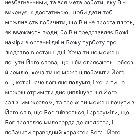
незбагненними, та вся мета роботи, яку Він
виконує, є достатньою, щоби дати тобі
можливість побачити, що Він не проста плоть,
як вважають люди, бо Він представляє Божі
наміри в останні дні й Божу турботу про
людство в останні дні. Хоча ти не можеш
почути Його слова, що ніби стрясають небеса
й землю, хоча ти не можеш побачити Його
очі, котрі наче вогняне полум’я, і хоча ти не
можеш отримати дисциплінування Його
залізним жезлом, та все ж ти можеш почути з
Його слів, що Бог гнівається, і зрозуміти, що
Бог проявляє милосердя до людства, і
побачити праведний характер Бога і Його