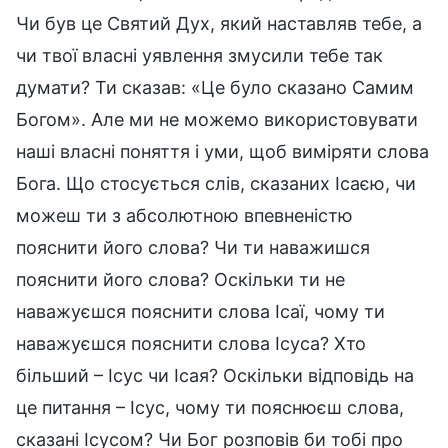
Чи був це Святий Дух, який наставляв тебе, а
чи твої власні уявлення змусили тебе так
думати? Ти сказав: «Це було сказано Самим
Богом». Але ми не можемо використовувати
наші власні поняття і уми, щоб виміряти слова
Бога. Що стосується слів, сказаних Ісаєю, чи
можеш ти з абсолютною впевненістю
пояснити його слова? Чи ти наважишся
пояснити його слова? Оскільки ти не
наважуєшся пояснити слова Ісаї, чому ти
наважуєшся пояснити слова Ісуса? Хто
більший – Ісус чи Ісая? Оскільки відповідь на
це питання – Ісус, чому ти пояснюєш слова,
сказані Ісусом? Чи Бог розповів би тобі про