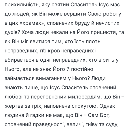
прихильність, яку святий Спаситель Ісус має
до людей, як Він може вершити Свою роботу
в цих «храмах», сповнених бруду й нечистих
духів? Хоча люди чекали на Його пришестя, та
як Він міг явитися тим, хто їсть плоть
неправедних, п’є кров неправедних і
вбирається в одяг неправедних, хто вірить у
Нього, але не знає Його й постійно
займається вимаганням у Нього? Люди
знають лише, що Ісус Спаситель сповнений
любові та переповнений милосердям, що Він –
жертва за гріх, наповнена спокутою. Однак
людина й гадки не має, що Він – Сам Бог,
сповнений праведності, величі, гніву та суду,