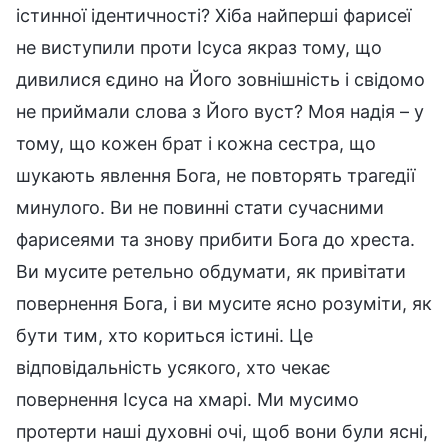
істинної ідентичності? Хіба найперші фарисеї
не виступили проти Ісуса якраз тому, що
дивилися єдино на Його зовнішність і свідомо
не приймали слова з Його вуст? Моя надія – у
тому, що кожен брат і кожна сестра, що
шукають явлення Бога, не повторять трагедії
минулого. Ви не повинні стати сучасними
фарисеями та знову прибити Бога до хреста.
Ви мусите ретельно обдумати, як привітати
повернення Бога, і ви мусите ясно розуміти, як
бути тим, хто кориться істині. Це
відповідальність усякого, хто чекає
повернення Ісуса на хмарі. Ми мусимо
протерти наші духовні очі, щоб вони були ясні,