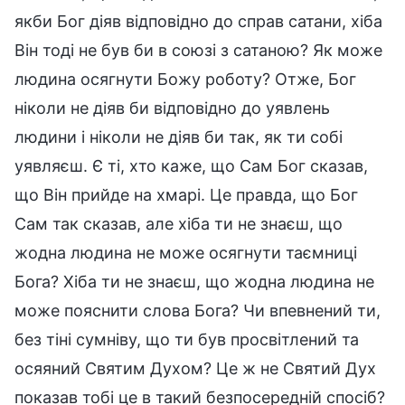
якби Бог діяв відповідно до справ сатани, хіба
Він тоді не був би в союзі з сатаною? Як може
людина осягнути Божу роботу? Отже, Бог
ніколи не діяв би відповідно до уявлень
людини і ніколи не діяв би так, як ти собі
уявляєш. Є ті, хто каже, що Сам Бог сказав,
що Він прийде на хмарі. Це правда, що Бог
Сам так сказав, але хіба ти не знаєш, що
жодна людина не може осягнути таємниці
Бога? Хіба ти не знаєш, що жодна людина не
може пояснити слова Бога? Чи впевнений ти,
без тіні сумніву, що ти був просвітлений та
осяяний Святим Духом? Це ж не Святий Дух
показав тобі це в такий безпосередній спосіб?