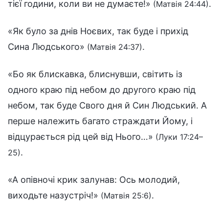
тієї години, коли ви не думаєте!»
.
(Матвія 24:44)
«Як було за днів Ноєвих, так буде і прихід
Сина Людського»
.
(Матвія 24:37)
«Бо як блискавка, блиснувши, світить із
одного краю під небом до другого краю під
небом, так буде Свого дня й Син Людський. А
перше належить багато страждати Йому, і
відцурається рід цей від Нього…»
(Луки 17:24–
.
25)
«А опівночі крик залунав: Ось молодий,
виходьте назустріч!»
.
(Матвія 25:6)