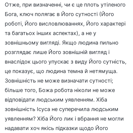
Отже, при визначенні, чи є це плоть утіленого
Бога, ключ полягає в Його сутності (Його
роботі, Його висловлюваннях, Його характері
та багатьох інших аспектах), а не у
зовнішньому вигляді. Якщо людина пильно
розглядає лише Його зовнішній вигляд і
внаслідок цього упускає з виду Його сутність,
це показує, що людина темна й нетямуща.
Зовнішність не може визначати сутності;
більше того, Божа робота ніколи не може
відповідати людським уявленням. Хіба
зовнішність Ісуса не суперечила людським
уявленням? Хіба Його лик і вбрання не могли
надавати хоч якісь підказки щодо Його