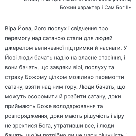
Божий характер і Сам Бог II»
Віра Йова, його послух і свідчення про
перемогу над сатаною стали для людей
джерелом величезної підтримки й наснаги. У
Йові люди бачать надію на власне спасіння, і
вони бачать, що завдяки вірі, послуху та
страху Божому цілком можливо перемогти
сатану, взяти над ним гору. Люди бачать, що
можуть осоромити й розбити сатану, доки
приймають Боже володарювання та
розпорядження, доки мають рішучість і віру
не зректися Бога, утративши все, і люди
бачать, що їм потрібно лише мати рішучість і