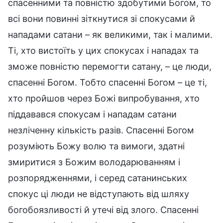
спасенними та повністю здобутими Богом, то
всі вони повинні зіткнутися зі спокусами й
нападами сатани – як великими, так і малими.
Ті, хто вистоїть у цих спокусах і нападах та
зможе повністю перемогти сатану, – це люди,
спасенні Богом. Тобто спасенні Богом – це ті,
хто пройшов через Божі випробування, хто
піддавався спокусам і нападам сатани
незліченну кількість разів. Спасенні Богом
розуміють Божу волю та вимоги, здатні
змиритися з Божим володарюванням і
розпорядженнями, і серед сатанинських
спокус ці люди не відступають від шляху
богобоязливості й утечі від злого. Спасенні