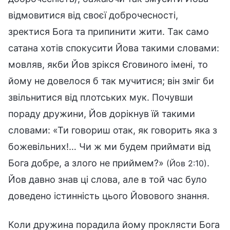
відмовитися від своєї доброчесності,
зректися Бога та припинити жити. Так само
сатана хотів спокусити Йова такими словами:
мовляв, якби Йов зрікся Єговиного імені, то
йому не довелося б так мучитися; він зміг би
звільнитися від плотських мук. Почувши
пораду дружини, Йов дорікнув їй такими
словами: «Ти говориш отак, як говорить яка з
божевільних!… Чи ж ми будем приймати від
Бога добре, а злого не приймем?»
.
(Йов 2:10)
Йов давно знав ці слова, але в той час було
доведено істинність цього Йовового знання.
Коли дружина порадила йому проклясти Бога