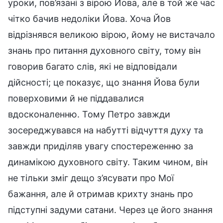
уроки, пов’язані з вірою Йова, але в той же час
чітко бачив недоліки Йова. Хоча Йов
відрізнявся великою вірою, йому не вистачало
знань про питання духовного світу, тому він
говорив багато слів, які не відповідали
дійсності; це показує, що знання Йова були
поверховими й не піддавалися
вдосконаленню. Тому Петро завжди
зосереджувався на набутті відчуття духу та
завжди приділяв увагу спостереженню за
динамікою духовного світу. Таким чином, він
не тільки зміг дещо з’ясувати про Мої
бажання, але й отримав крихту знань про
підступні задуми сатани. Через це його знання