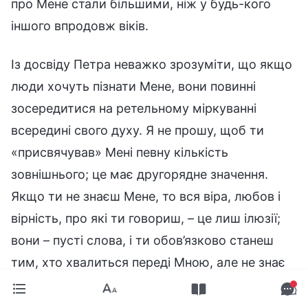
про Мене стали більшими, ніж у будь-кого
іншого впродовж віків.
Із досвіду Петра неважко зрозуміти, що якщо
люди хочуть пізнати Мене, вони повинні
зосередитися на ретельному міркуванні
всередині свого духу. Я не прошу, щоб ти
«присвячував» Мені певну кількість
зовнішнього; це має другорядне значення.
Якщо ти не знаєш Мене, то вся віра, любов і
вірність, про які ти говориш, – це лиш ілюзії;
вони – пусті слова, і ти обов’язково станеш
тим, хто хвалиться переді Мною, але не знає
себе. Таким чином, ти знову потрапиш до
пастки сатани й не зможеш вибратися; ти