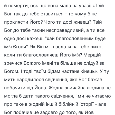
й померти, ось що вона мала на увазі: «Твій
Бог так до тебе ставиться – то чому б не
проклясти Його? Чого ти досі живеш? Твій
Бог до тебе такий несправедливий, а ти все
одно досі кажеш: “хай благословенним буде
ім’я Єгови”. Як Він міг наслати на тебе лихо,
коли ти благословляєш Його ім’я? Мерщій
зречися Божого імені та більше не слідуй за
Богом. І тоді твоїм бідам настане кінець». У ту
мить народилося свідчення, яке Бог бажав
побачити від Йова. Жодна звичайна людина не
могла б дати такого свідчення, і ми не читаємо
про таке в жодній іншій біблійній історії – але
Бог побачив це задовго до того, як Йов