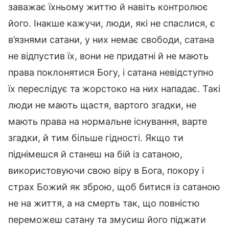
заважає їхньому життю й навіть контролює
його. Інакше кажучи, люди, які не спаслися, є
в’язнями сатани, у них немає свободи, сатана
не відпустив їх, вони не придатні й не мають
права поклонятися Богу, і сатана невідступно
їх переслідує та жорстоко на них нападає. Такі
люди не мають щастя, вартого згадки, не
мають права на нормальне існування, варте
згадки, й тим більше гідності. Якщо ти
піднімешся й станеш на бій із сатаною,
використовуючи свою віру в Бога, покору і
страх Божий як зброю, щоб битися із сатаною
не на життя, а на смерть так, що повністю
переможеш сатану та змусиш його піджати