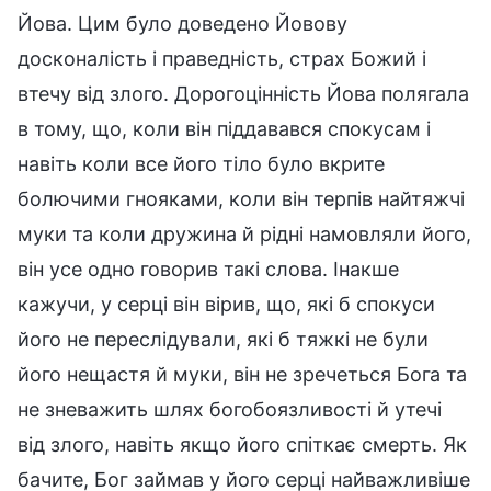
Йова. Цим було доведено Йовову
досконалість і праведність, страх Божий і
втечу від злого. Дорогоцінність Йова полягала
в тому, що, коли він піддавався спокусам і
навіть коли все його тіло було вкрите
болючими гнояками, коли він терпів найтяжчі
муки та коли дружина й рідні намовляли його,
він усе одно говорив такі слова. Інакше
кажучи, у серці він вірив, що, які б спокуси
його не переслідували, які б тяжкі не були
його нещастя й муки, він не зречеться Бога та
не зневажить шлях богобоязливості й утечі
від злого, навіть якщо його спіткає смерть. Як
бачите, Бог займав у його серці найважливіше