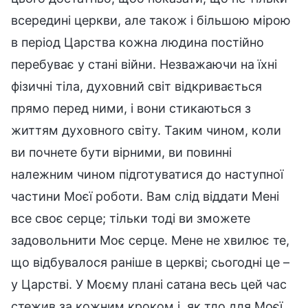
всередині церкви, але також і більшою мірою
в період Царства кожна людина постійно
перебуває у стані війни. Незважаючи на їхні
фізичні тіла, духовний світ відкривається
прямо перед ними, і вони стикаються з
життям духовного світу. Таким чином, коли
ви почнете бути вірними, ви повинні
належним чином підготуватися до наступної
частини Моєї роботи. Вам слід віддати Мені
все своє серце; тільки тоді ви зможете
задовольнити Моє серце. Мене не хвилює те,
що відбувалося раніше в церкві; сьогодні це –
у Царстві. У Моєму плані сатана весь цей час
стежив за кожним кроком і, як тло для Моєї