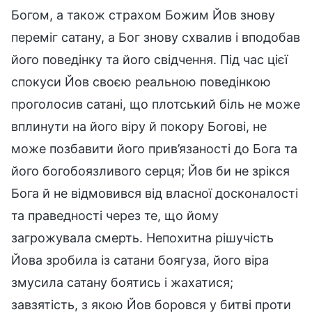
Богом, а також страхом Божим Йов знову
переміг сатану, а Бог знову схвалив і вподобав
його поведінку та його свідчення. Під час цієї
спокуси Йов своєю реальною поведінкою
проголосив сатані, що плотський біль не може
вплинути на його віру й покору Богові, не
може позбавити його прив’язаності до Бога та
його богобоязливого серця; Йов би не зрікся
Бога й не відмовився від власної досконалості
та праведності через те, що йому
загрожувала смерть. Непохитна рішучість
Йова зробила із сатани боягуза, його віра
змусила сатану боятись і жахатися;
завзятість, з якою Йов боровся у битві проти