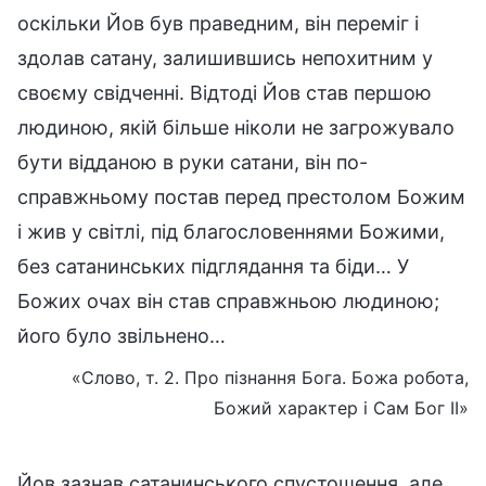
оскільки Йов був праведним, він переміг і
здолав сатану, залишившись непохитним у
своєму свідченні. Відтоді Йов став першою
людиною, якій більше ніколи не загрожувало
бути відданою в руки сатани, він по-
справжньому постав перед престолом Божим
і жив у світлі, під благословеннями Божими,
без сатанинських підглядання та біди… У
Божих очах він став справжньою людиною;
його було звільнено…
«Слово, т. 2. Про пізнання Бога. Божа робота,
Божий характер і Сам Бог II»
Йов зазнав сатанинського спустошення, але