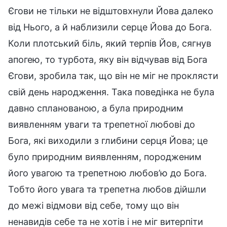
Єгови не тільки не відштовхнули Йова далеко
від Нього, а й наблизили серце Йова до Бога.
Коли плотський біль, який терпів Йов, сягнув
апогею, то турбота, яку він відчував від Бога
Єгови, зробила так, що він не міг не проклясти
свій день народження. Така поведінка не була
давно спланованою, а була природним
виявленням уваги та трепетної любові до
Бога, які виходили з глибини серця Йова; це
було природним виявленням, породженим
його увагою та трепетною любов’ю до Бога.
Тобто його увага та трепетна любов дійшли
до межі відмови від себе, тому що він
ненавидів себе та не хотів і не міг витерпіти