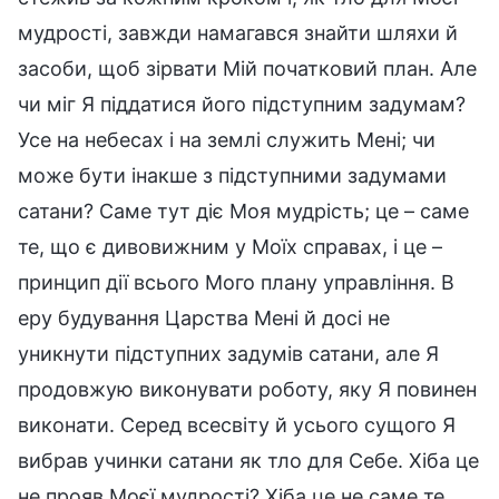
мудрості, завжди намагався знайти шляхи й
засоби, щоб зірвати Мій початковий план. Але
чи міг Я піддатися його підступним задумам?
Усе на небесах і на землі служить Мені; чи
може бути інакше з підступними задумами
сатани? Саме тут діє Моя мудрість; це – саме
те, що є дивовижним у Моїх справах, і це –
принцип дії всього Мого плану управління. В
еру будування Царства Мені й досі не
уникнути підступних задумів сатани, але Я
продовжую виконувати роботу, яку Я повинен
виконати. Серед всесвіту й усього сущого Я
вибрав учинки сатани як тло для Себе. Хіба це
не прояв Моєї мудрості? Хіба це не саме те,