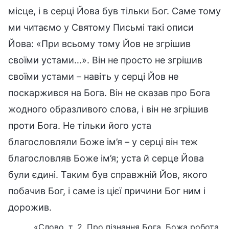
місце, і в серці Йова був тільки Бог. Саме тому
ми читаємо у Святому Письмі такі описи
Йова: «При всьому тому Йов не згрішив
своїми устами…». Він не просто не згрішив
своїми устами – навіть у серці Йов не
поскаржився на Бога. Він не сказав про Бога
жодного образливого слова, і він не згрішив
проти Бога. Не тільки його уста
благословляли Боже ім’я – у серці він теж
благословляв Боже ім’я; уста й серце Йова
були єдині. Таким був справжній Йов, якого
побачив Бог, і саме із цієї причини Бог ним і
дорожив.
«Слово, т. 2. Про пізнання Бога. Божа робота,