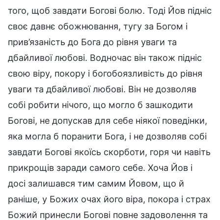
того, щоб завдати Богові болю. Тоді Йов підніс
своє давнє обожнювання, тугу за Богом і
прив’язаність до Бога до рівня уваги та
дбайливої любові. Водночас він також підніс
свою віру, покору і богобоязливість до рівня
уваги та дбайливої любові. Він не дозволяв
собі робити нічого, що могло б зашкодити
Богові, не допускав для себе ніякої поведінки,
яка могла б поранити Бога, і не дозволяв собі
завдати Богові якоїсь скорботи, горя чи навіть
прикрощів заради самого себе. Хоча Йов і
досі залишався тим самим Йовом, що й
раніше, у Божих очах його віра, покора і страх
Божий принесли Богові повне задоволення та