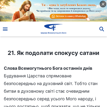
21. Як подолати спокусу сатани
21. Як подолати спокусу сатани
Слова Всемогутнього Бога останніх днів
Будування Царства спрямоване
безпосередньо на духовний світ. Тобто стан
битви в духовному світі стає очевидним
безпосередньо серед усього Мого народу, і
цього достатньо, щоб показати, що не тільки