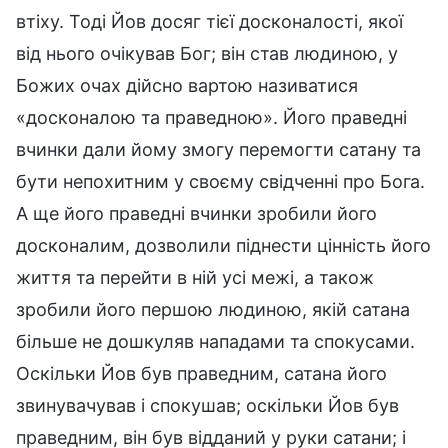
втіху. Тоді Йов досяг тієї досконалості, якої
від нього очікував Бог; він став людиною, у
Божих очах дійсно вартою називатися
«досконалою та праведною». Його праведні
вчинки дали йому змогу перемогти сатану та
бути непохитним у своєму свідченні про Бога.
А ще його праведні вчинки зробили його
досконалим, дозволили піднести цінність його
життя та перейти в ній усі межі, а також
зробили його першою людиною, якій сатана
більше не дошкуляв нападами та спокусами.
Оскільки Йов був праведним, сатана його
звинувачував і спокушав; оскільки Йов був
праведним, він був відданий у руки сатани; і