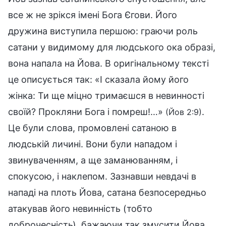
все ж не зрікся імені Бога Єгови. Його
дружина виступила першою: граючи роль
сатани у видимому для людського ока образі,
вона напала на Йова. В оригінальному тексті
це описується так: «І сказала йому його
жінка: Ти ще міцно тримаєшся в невинності
своїй? Прокляни Бога і помреш!…»
.
(Йов 2:9)
Це були слова, промовлені сатаною в
людській личині. Вони були нападом і
звинуваченням, а ще заманюванням, і
спокусою, і наклепом. Зазнавши невдачі в
нападі на плоть Йова, сатана безпосередньо
атакував його невинність (тобто
доброчесність), бажаючи так змусити Йова