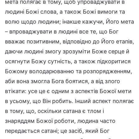
мета полягає в тому, щоб упроваджувати в
людині Божі слова, а також Божі вимоги та
волю щодо людини; інакше кажучи, Його мета
– впроваджувати в людині все те, що Бог
вважає позитивним, відповідно до Його етапів,
даючи людині змогу зрозуміти Боже серце й
осягнути Божу сутність, а також підкоритися
Божому володарюванню та розпорядженням,
аби вона змогла Бога боятися, а від злого
втікати: усе це є одним з аспектів Божої мети
в усьому, що Він робить. Інший аспект полягає
в тому, що, оскільки сатана є тлом і
знаряддям Божої роботи, людина часто
передається сатані; це засіб, який Бог