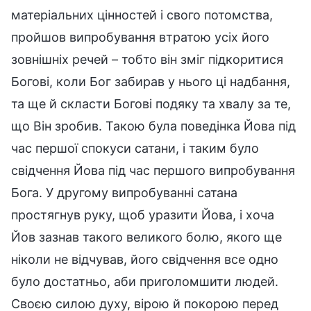
матеріальних цінностей і свого потомства,
пройшов випробування втратою усіх його
зовнішніх речей – тобто він зміг підкоритися
Богові, коли Бог забирав у нього ці надбання,
та ще й скласти Богові подяку та хвалу за те,
що Він зробив. Такою була поведінка Йова під
час першої спокуси сатани, і таким було
свідчення Йова під час першого випробування
Бога. У другому випробуванні сатана
простягнув руку, щоб уразити Йова, і хоча
Йов зазнав такого великого болю, якого ще
ніколи не відчував, його свідчення все одно
було достатньо, аби приголомшити людей.
Своєю силою духу, вірою й покорою перед