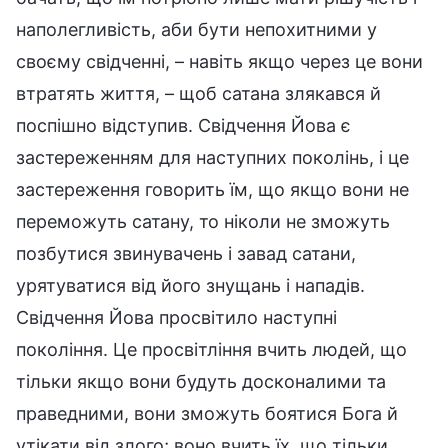
наполегливість, аби бути непохитними у
своєму свідченні, – навіть якщо через це вони
втратять життя, – щоб сатана злякався й
поспішно відступив. Свідчення Йова є
застереженням для наступних поколінь, і це
застереження говорить їм, що якщо вони не
переможуть сатану, то ніколи не зможуть
позбутися звинувачень і завад сатани,
урятуватися від його знущань і нападів.
Свідчення Йова просвітило наступні
покоління. Це просвітління вчить людей, що
тільки якщо вони будуть досконалими та
праведними, вони зможуть боятися Бога й
утікати від злого; воно вчить їх, що тільки