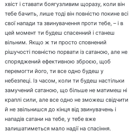
хвіст і ставати боягузливим щоразу, коли він
тебе бачить, лише тоді він повністю покине всі
свої напади та звинувачення проти тебе, – і в
цей момент ти будеш спасенний і станеш
вільним. Якщо ж ти просто сповнений
рішучості повністю порвати із сатаною, але не
споряджений ефективною зброєю, щоб
перемогти його, ти все одно будеш у
небезпеці. Із часом, коли ти будеш настільки
замучений сатаною, що більше не матимеш ні
краплі сили, але все одно не зможеш свідчити
й не звільнишся до кінця від звинувачень і
нападів сатани на тебе, у тебе вже
залишатиметься мало надії на спасіння.