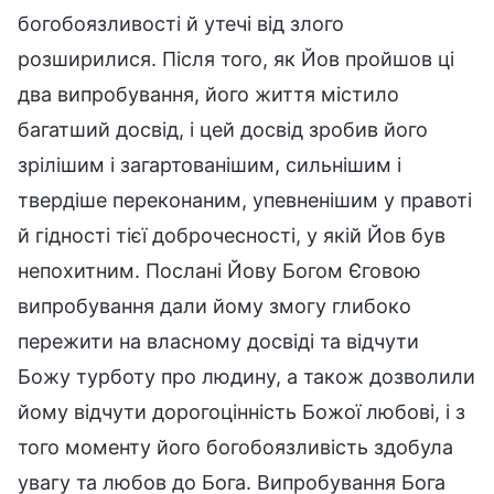
богобоязливості й утечі від злого
розширилися. Після того, як Йов пройшов ці
два випробування, його життя містило
багатший досвід, і цей досвід зробив його
зрілішим і загартованішим, сильнішим і
твердіше переконаним, упевненішим у правоті
й гідності тієї доброчесності, у якій Йов був
непохитним. Послані Йову Богом Єговою
випробування дали йому змогу глибоко
пережити на власному досвіді та відчути
Божу турботу про людину, а також дозволили
йому відчути дорогоцінність Божої любові, і з
того моменту його богобоязливість здобула
увагу та любов до Бога. Випробування Бога