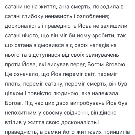
сатани не на життя, а на смерть, породила в
сатані глибоку ненависть і озлоблення;
досконалість і праведність Йова не залишили
сатані нічого, що він міг би йому зробити, так
що сатана відмовився від своїх нападів на
нього та відступився від своїх звинувачень
проти Йова, які висував перед Богом Єговою.
Це означало, що Йов переміг світ, переміг
плоть, переміг сатану, переміг смерть; він був
цілком і повністю людиною, яка належала
Богові. Під час цих двох випробувань Йов був
непохитним у своєму свідченні, він дійсно
втілив у життя свою досконалість і
праведність, а рамки його життєвих принципів