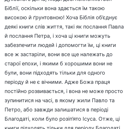
Біблії, оскільки вона здається їм такою
високою й ґрунтовною! Хоча Біблія об’єднує
деякі книги слів життя, такі як послання Павла
й послання Петра, і хоча ці книги можуть
забезпечити людей і допомогти їм, ці книги
все ж застаріли, вони все ще належать до
старої епохи, і якими б хорошими вони не
були, вони підходять тільки для одного
періоду й не є вічними. Адже Божа праця
постійно розвивається, і вона не може просто
зупинитися на часі, в якому жили Павло та
Петро, або завжди залишатися в періоді
Благодаті, коли було розіп’ято Ісуса. Отже, ці
книги підходять тільки для періоду Благодаті,