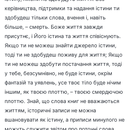
керівництва, підтримки та надання істини ти
здобудеш тільки слова, вчення і, навіть
більше, – смерть. Боже життя завжди
присутнє, і Його істина та життя співіснують.
Якщо ти не можеш знайти джерело істини,
тоді ти не здобудеш поживу для життя; Якщо
ти не можеш здобути постачання життя, тоді
у тебе, безсумнівно, не буде істини, окрім
фантазій та уявлень, усе твоє тіло буде нічим
іншим, як твоєю плоттю, – твоєю смердючою
плоттю. Знай, що слова книг не вважаються
життям, історичні записи не можна
вшановувати як істину, а приписи минулого не
можуть служити звітом про поточні слова