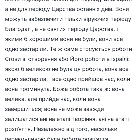
а не для періоду Царства останніх днів. Вони
можуть забезпечити тільки віруючих періоду
Благодаті, а не святих періоду Царства, і
якими б хорошими вони не були, вони все
одно застаріли. Те ж саме стосується роботи
Єгови зі створення або Його роботи в Ізраїлі:
якою б великою не була ця робота, вона все
одно застаріла, і все одно прийшов час, коли
вона проминула. Божа робота така ж: вона
велика, але прийде час, коли вона
завершиться; вона не може завжди
залишатися ані на етапі творіння, ані на етапі
розп’яття. Незалежно від того, наскільки
переконливою була робота розп’яття,