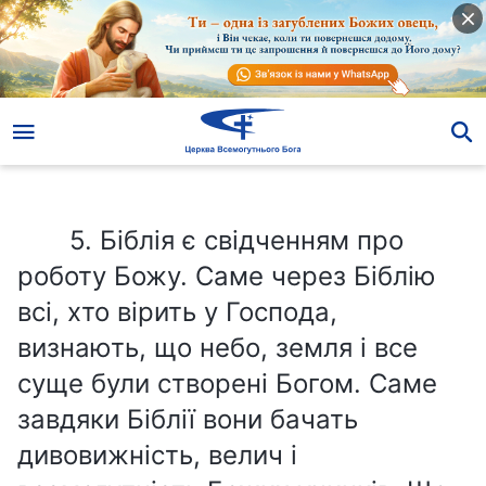
5. Біблія є свідченням про роботу Божу. Саме через Біблію всі, хто вірить у Господа, визнають, що небо, земля і все суще були створені Богом. Саме завдяки Біблії вони бачать дивовижність, велич і всемогутність Божих учинків. Що більше, Біблія містить багато слів Божих і емпіричних людських свідчень, які здатні забезпечити життя людини і є надзвичайно повчальними для неї. Чи можемо ми здобути вічне життя, читаючи Біблію? Чи Біблія не містить шляху до вічного життя?
5. Біблія є свідченням про
роботу Божу. Саме через Біблію
всі, хто вірить у Господа,
визнають, що небо, земля і все
суще були створені Богом. Саме
завдяки Біблії вони бачать
дивовижність, велич і