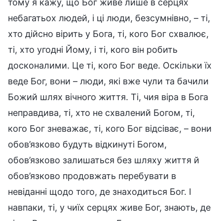
тому я кажу, що Бог живе лише в серцях
небагатьох людей, і ці люди, безсумнівно, – ті,
хто дійсно вірить у Бога, ті, кого Бог схвалює,
ті, хто угодні Йому, і ті, кого він робить
досконалими. Це ті, кого Бог веде. Оскільки їх
веде Бог, вони – люди, які вже чули та бачили
Божий шлях вічного життя. Ті, чия віра в Бога
неправдива, ті, хто не схвалений Богом, ті,
кого Бог зневажає, ті, кого Бог відсіває, – вони
обов’язково будуть відкинуті Богом,
обов’язково залишаться без шляху життя й
обов’язково продовжать перебувати в
невіданні щодо того, де знаходиться Бог. І
навпаки, ті, у чиїх серцях живе Бог, знають, де