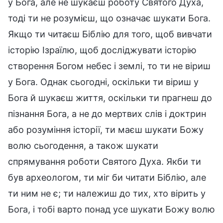
у Бога, але не шукаєш роботу Святого Духа,
тоді ти не розумієш, що означає шукати Бога.
Якщо ти читаєш Біблію для того, щоб вивчати
історію Ізраїлю, щоб досліджувати історію
створення Богом небес і землі, то ти не віриш
у Бога. Однак сьогодні, оскільки ти віриш у
Бога й шукаєш життя, оскільки ти прагнеш до
пізнання Бога, а не до мертвих слів і доктрин
або розуміння історії, ти маєш шукати Божу
волю сьогодення, а також шукати
спрямування роботи Святого Духа. Якби ти
був археологом, ти міг би читати Біблію, але
ти ним не є; ти належиш до тих, хто вірить у
Бога, і тобі варто понад усе шукати Божу волю