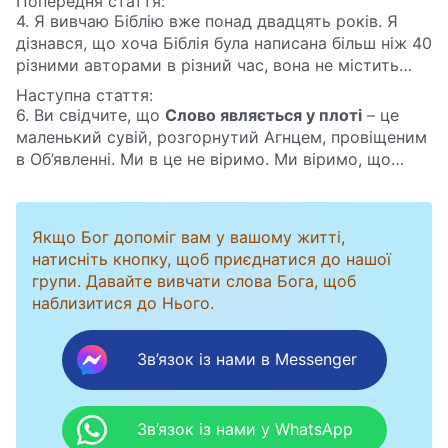
Попередня стаття:
4. Я вивчаю Біблію вже понад двадцять років. Я
дізнався, що хоча Біблія була написана більш ніж 40
різними авторами в різний час, вона не містить
жодної помилки. Це доводить, що Бог є справжнім
Наступна стаття:
автором Біблії, і що все Писання походить від
6. Ви свідчите, що
Слово являється у плоті
– це
Святого Духа.
маленький сувій, розгорнутий Агнцем, провіщеним
в Об’явленні. Ми в це не віримо. Ми віримо, що
«маленький сувій» – це Біблія, Біблія і є тим
маленьким сувоєм, і нам достатньо читати лише
Біблію.
Якщо Бог допоміг вам у вашому житті,
натисніть кнопку, щоб приєднатися до нашої
групи. Давайте вивчати слова Бога, щоб
наблизитися до Нього.
Зв’язок із нами в Messenger
Зв’язок із нами у WhatsApp