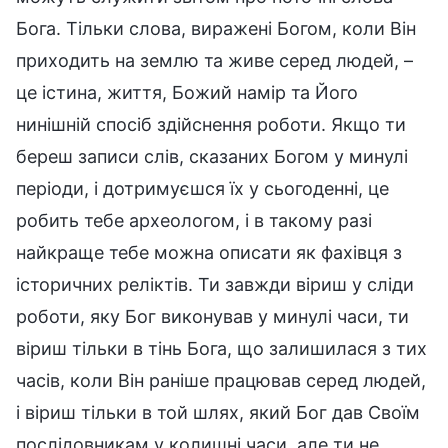
Бога. Тільки слова, виражені Богом, коли Він
приходить на землю та живе серед людей, –
це істина, життя, Божий намір та Його
нинішній спосіб здійснення роботи. Якщо ти
береш записи слів, сказаних Богом у минулі
періоди, і дотримуєшся їх у сьогоденні, це
робить тебе археологом, і в такому разі
найкраще тебе можна описати як фахівця з
історичних реліктів. Ти завжди віриш у сліди
роботи, яку Бог виконував у минулі часи, ти
віриш тільки в тінь Бога, що залишилася з тих
часів, коли Він раніше працював серед людей,
і віриш тільки в той шлях, який Бог дав Своїм
послідовникам у колишні часи, але ти не