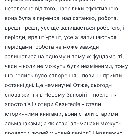
незалежно від того, наскільки ефективною
вона була в перемозі над сатаною, робота,
врешті-решт, усе ще залишається роботою, і
періоди, врешті-решт, усе ж залишаються
періодами; робота не може завжди
залишатися на одному й тому ж фундаменті, і
часи ніколи не можуть бути незмінними, тому
що колись було створення, і повинні прийти
останні дні. Це неминуче! Отже, сьогодні
слова життя в Новому Заповіті – послання
апостолів і чотири Євангелія – стали
історичними книгами, вони стали старими
альманахами; а як старі альманахи можуть
провести людей у новий період? Незалежно