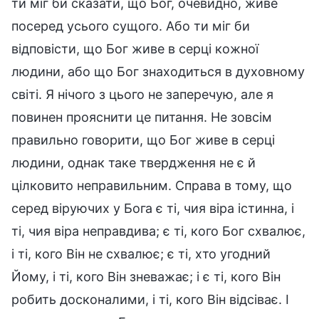
ти міг би сказати, що Бог, очевидно, живе
посеред усього сущого. Або ти міг би
відповісти, що Бог живе в серці кожної
людини, або що Бог знаходиться в духовному
світі. Я нічого з цього не заперечую, але я
повинен прояснити це питання. Не зовсім
правильно говорити, що Бог живе в серці
людини, однак таке твердження не є й
цілковито неправильним. Справа в тому, що
серед віруючих у Бога є ті, чия віра істинна, і
ті, чия віра неправдива; є ті, кого Бог схвалює,
і ті, кого Він не схвалює; є ті, хто угодний
Йому, і ті, кого Він зневажає; і є ті, кого Він
робить досконалими, і ті, кого Він відсіває. І