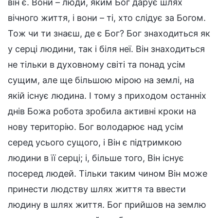
він є. Вони – люди, яким Бог дарує шлях
вічного життя, і вони – ті, хто слідує за Богом.
Тож чи ти знаєш, де є Бог? Бог знаходиться як
у серці людини, так і біля неї. Він знаходиться
не тільки в духовному світі та понад усім
сущим, але ще більшою мірою на землі, на
якій існує людина. І тому з приходом останніх
днів Божа робота зробила активні кроки на
нову територію. Бог володарює над усім
серед усього сущого, і Він є підтримкою
людини в її серці; і, більше того, Він існує
посеред людей. Тільки таким чином Він може
принести людству шлях життя та ввести
людину в шлях життя. Бог прийшов на землю