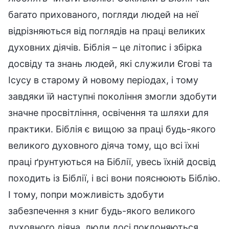
багато прихованого, погляди людей на неї
відрізняються від поглядів на праці великих
духовних діячів. Біблія – це літопис і збірка
досвіду та знань людей, які служили Єгові та
Ісусу в старому й новому періодах, і тому
завдяки їй наступні покоління змогли здобути
значне просвітління, освічення та шляхи для
практики. Біблія є вищою за праці будь-якого
великого духовного діяча тому, що всі їхні
праці ґрунтуються на Біблії, увесь їхній досвід
походить із Біблії, і всі вони пояснюють Біблію.
І тому, попри можливість здобути
забезпечення з книг будь-якого великого
духовного діяча, люди досі поклоняються