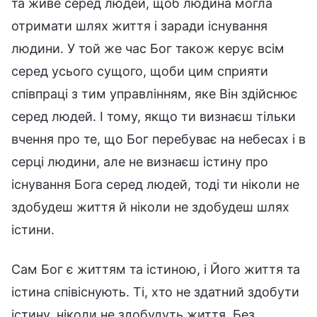
та живе серед людей, щоб людина могла
отримати шлях життя і заради існування
людини. У той же час Бог також керує всім
серед усього сущого, щоби цим сприяти
співпраці з тим управлінням, яке Він здійснює
серед людей. І тому, якщо ти визнаєш тільки
вчення про те, що Бог перебуває на небесах і в
серці людини, але не визнаєш істину про
існування Бога серед людей, тоді ти ніколи не
здобудеш життя й ніколи не здобудеш шлях
істини.
Сам Бог є життям та істиною, і Його життя та
істина співіснують. Ті, хто не здатний здобути
істину, ніколи не здобудуть життя. Без