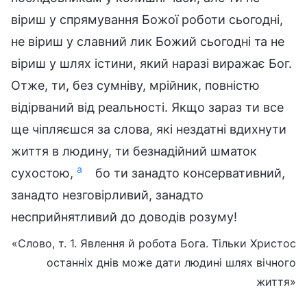
віриш у спрямування Божої роботи сьогодні,
не віриш у славний лик Божий сьогодні та не
віриш у шлях істини, який наразі виражає Бог.
Отже, ти, без сумніву, мрійник, повністю
відірваний від реальності. Якщо зараз ти все
ще чіпляєшся за слова, які нездатні вдихнути
життя в людину, ти безнадійний шматок
a
сухостою,
бо ти занадто консервативний,
занадто незговірливий, занадто
несприйнятливий до доводів розуму!
«Слово, т. 1. Явлення й робота Бога. Тільки Христос
останніх днів може дати людині шлях вічного
життя»