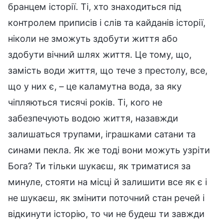
бранцем історії. Ті, хто знаходиться під
контролем приписів і слів та кайданів історії,
ніколи не зможуть здобути життя або
здобути вічний шлях життя. Це тому, що,
замість води життя, що тече з престолу, все,
що у них є, – це каламутна вода, за яку
чіпляються тисячі років. Ті, кого не
забезпечують водою життя, назавжди
залишаться трупами, іграшками сатани та
синами пекла. Як же тоді вони можуть узріти
Бога? Ти тільки шукаєш, як триматися за
минуле, стояти на місці й залишити все як є і
не шукаєш, як змінити поточний стан речей і
відкинути історію, то чи не будеш ти завжди