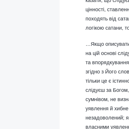
казати, що слідує
цінності, ставлен
походять від сата
логікою сатани, т
…Якщо описувати в
на цій основі сл
та впорядкування,
згідно з Його сло
тільки це є істин
слідуєш за Богом,
сумнівом, не виз
уявлення й хибне 
незадоволений; як
власними уявленн