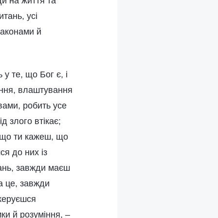
ди на життя та
тань, усі
законами й
у те, що Бог є, і
ання, влаштування
вами, робить усе
д злого втікає;
Якщо ти кажеш, що
ся до них із
ань, завжди маєш
а це, завжди
 керуєшся
и й розуміння, –