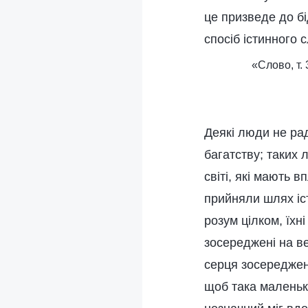
це призведе до бі
спосіб істинного 
«Слово, т.
Деякі люди не рад
багатству; таких
світі, які мають в
прийняли шлях іст
розум цілком, їхн
зосереджені на ве
серця зосереджені
щоб така маленьк