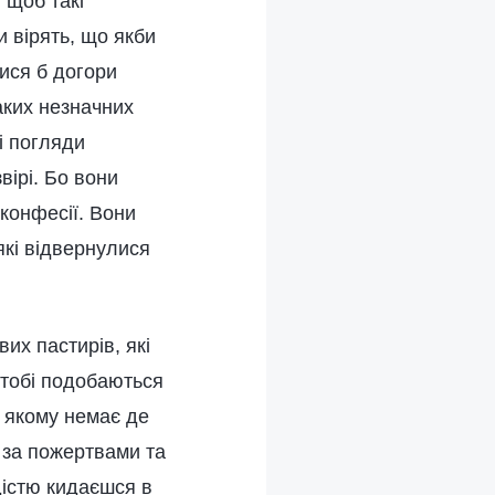
 щоб такі
и вірять, що якби
лися б догори
таких незначних
і погляди
вірі. Бо вони
 конфесії. Вони
які відвернулися
х пастирів, які
 тобі подобаються
а, якому немає де
 за пожертвами та
дістю кидаєшся в