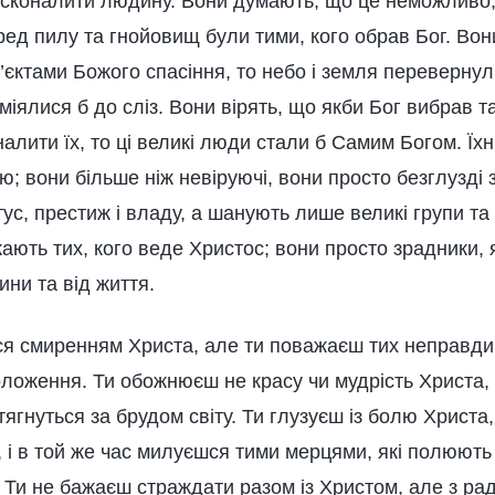
осконалити людину. Вони думають, що це неможливо,
ед пилу та гнойовищ були тими, кого обрав Бог. Вон
’єктами Божого спасіння, то небо і земля переверну
сміялися б до сліз. Вони вірять, що якби Бог вибрав 
налити їх, то ці великі люди стали б Самим Богом. Їхн
ю; вони більше ніж невіруючі, вони просто безглузді з
ус, престиж і владу, а шанують лише великі групи та
ають тих, кого веде Христос; вони просто зрадники, 
тини та від життя.
я смиренням Христа, але ти поважаєш тих неправдиви
ложення. Ти обожнюєш не красу чи мудрість Христа,
і тягнуться за брудом світу. Ти глузуєш із болю Христ
, і в той же час милуєшся тими мерцями, які полюють
. Ти не бажаєш страждати разом із Христом, але з ра