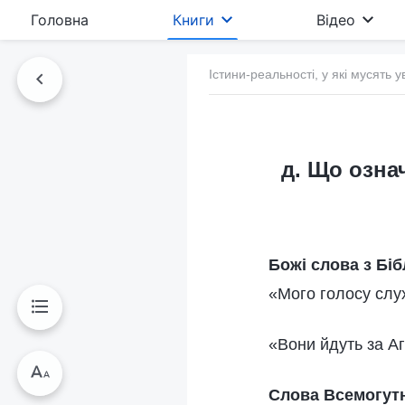
Головна
Книги
Відео
Істини-реальності, у які мусять у
д. Що означ
Божі слова з Біб
«Мого голосу слух
«Вони йдуть за Аг
Слова Всемогутн