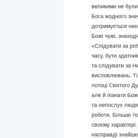
великими не були 
Бога жодного знач
дотримується нині
Божі чужі, знаход
«Слідувати за ро
часу, бути здатни
та слідувати за Н
висловлювань. Ті
потоці Святого Ду
але й пізнати Бож
та непослух людин
роботи. Більше то
своєму характері. 
насправді знайшо