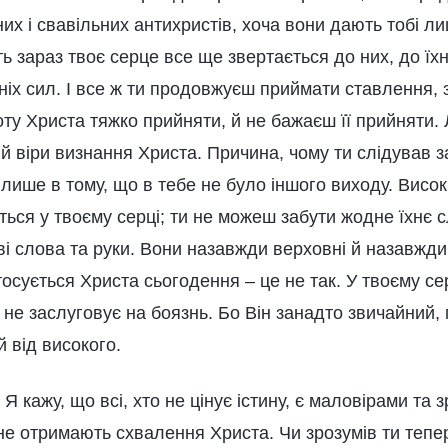
их і свавільних антихристів, хоча вони дають тобі л
ть зараз твоє серце все ще звертається до них, до їхн
їхніх сил. І все ж ти продовжуєш приймати ставлення, 
ту Христа тяжко прийняти, й не бажаєш її прийняти. 
й віри визнання Христа. Причина, чому ти слідував 
 лише в тому, що в тебе не було іншого виходу. Висок
ься у твоєму серці; ти не можеш забути жодне їхнє сл
ві слова та руки. Вони назавжди верховні й назавжди
осується Христа сьогодення – це не так. У твоєму се
и не заслуговує на боязнь. Бо Він занадто звичайний
 від високого.
 Я кажу, що всі, хто не цінує істину, є маловірами та 
не отримають схвалення Христа. Чи зрозумів ти тепер,