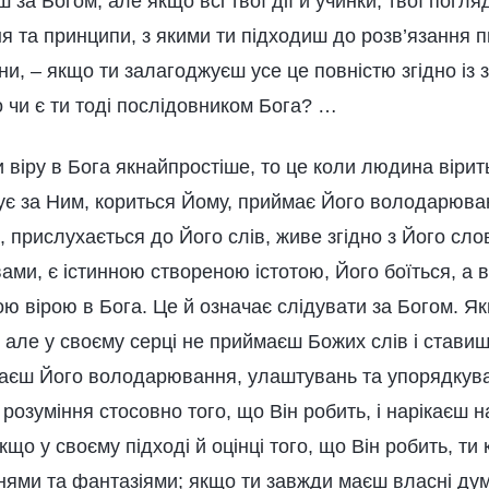
ш за Богом, але якщо всі твої дії й учинки, твої погля
ня та принципи, з якими ти підходиш до розв’язання пи
ни, – якщо ти залагоджуєш усе це повністю згідно із 
о чи є ти тоді послідовником Бога? …
іру в Бога якнайпростіше, то це коли людина вірить 
ідує за Ним, кориться Йому, приймає Його володарюв
 прислухається до Його слів, живе згідно з Його сло
вами, є істинною створеною істотою, Його боїться, а ві
ною вірою в Бога. Це й означає слідувати за Богом. 
 але у своєму серці не приймаєш Божих слів і ставиш
наєш Його володарювання, улаштувань та упорядкув
розуміння стосовно того, що Він робить, і нарікаєш н
що у своєму підході й оцінці того, що Він робить, ти
ями та фантазіями; якщо ти завжди маєш власні думк