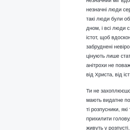
незначний міг вд
незначні люди сер
такі люди були об
дном, і всі люди 
істот, щоб вдоско
забруднені невіро
цінують лише стат
анітрохи не поваж
від Христа, від іс
Ти не захоплюєшс
мають видатне по
ті розпусники, як
прихилити голову
живуть у розпусті