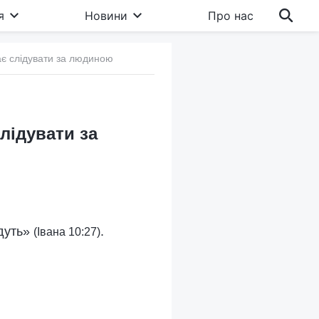
я
Новини
Про нас
ає слідувати за людиною
слідувати за
йдуть»
.
(Івана 10:27)