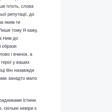
ише плоть, слова
ьої репутації, до
за яким ти
Лише тому Я кажу,
за Ним до
і образи
ово і вчинок, а
 герої у ваших
рці Він назавжди
, має занадто мало
зрадниками істини.
 скільки невіри є