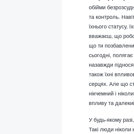
обійми безрозсудн
та контроль. Наві
їхнього статусу, 
вважаєш, що робо
що ти позбавлени
сьогодні, полягає
назавжди підносят
також їхні впливо
серцях. Але що ст
нікчемний і нікол
впливу та далекий
У будь-якому разі,
Такі люди ніколи 