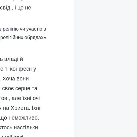
іді, і це не
 релігію чи участю в
релігійних обрядах»
ь владі й
 ті конфесії у
й. Хоча вони
и своє серце та
ві, але їхні очі
 на Христа. Їхні
, що неможливо,
тось настільки