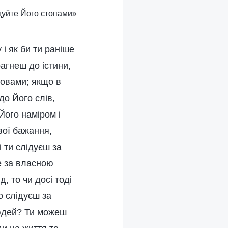
ідуйте Його стопами»
і як би ти раніше
агнеш до істини,
ловами; якщо в
до Його слів,
Його наміром і
вої бажання,
 ти слідуєш за
е за власною
, то чи досі тоді
о слідуєш за
людей? Ти можеш