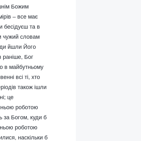
ішнім Божим
ірів – все має
и бесідуєш та в
ти чужий словам
юди йшли Його
в раніше, Бог
то в майбутньому
нні всі ті, хто
ріодів також ішли
і; це
ішньою роботою
ь за Богом, куди б
ішньою роботою
илися, наскільки б