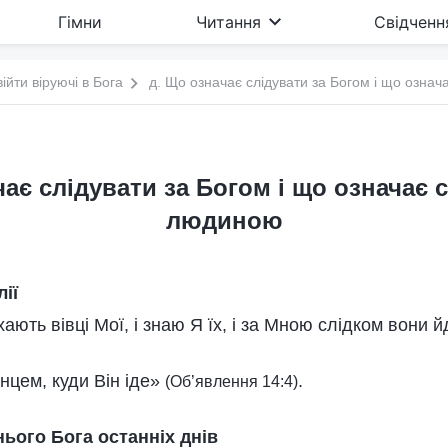
Гімни
Читання
Свідченн
війти віруючі в Бога
д. Що означає слідувати за Богом і що означ
ає слідувати за Богом і що означає 
людиною
лії
ають вівці Мої, і знаю Я їх, і за Мною слідком вони 
нцем, куди Він іде»
.
(Об’явлення 14:4)
ього Бога останніх днів