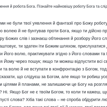
влення й робота Бога. Пізнайте найновішу роботу Бога та сл
и не були твої уявлення й фантазії про Божу роботу 
ю волею й не бунтував проти Бога, якщо ти дійсно пр
ру Божих слів і зазнаєш обтинання й розбору Його с
аштовує, ти здатен іти Божим шляхом, прислухатися 
и Його волю, практикувати згідно з Його словами та 
я Йому через пошук; якщо ти можеш відпустити всі с
и та волю й не вступати в конфронтацію з Богом, тоді
сказати, що слідуєш за Богом, але якщо ти робиш ус
 цілями й планами, не залишаючи це Богу на розгляд
? Ні. Якщо Бог не є твоїм Богом, то коли ти кажеш, щ
 пусті слова? Хіба такі слова – не спроба обдурити 