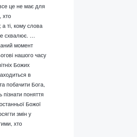
все це не має для
, хто
 а ті, кому слова
 не схвалює. …
даний момент
Богові нашого часу
вітніх Божих
находиться в
та побачити Бога,
ь пізнати поняття
 останньої Божої
сягти змін у
тими, хто