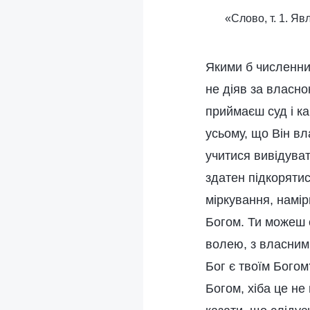
«Слово, т. 1. Я
Якими б численним
не діяв за власно
приймаєш суд і ка
усьому, що Він вл
учитися вивідуват
здатен підкорятис
міркування, намір
Богом. Ти можеш 
волею, з власними
Бог є твоїм Богом
Богом, хіба це не