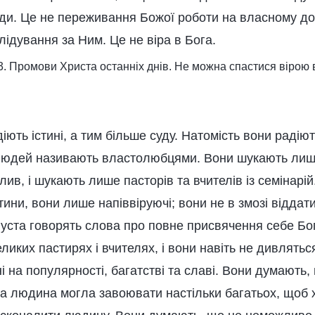
ди. Це не переживання Божої роботи на власному досв
слідування за Ним. Це не віра в Бога.
 3. Промови Христа останніх днів. Не можна спастися вірою в
іють істині, а тим більше суду. Натомість вони радіют
 людей називають властолюбцями. Вони шукають лише
плив, і шукають лише пасторів та вчителів із семінарі
ини, вони лише напіввіруючі; вони не в змозі віддат
і уста говорять слова про повне присвячення себе Бого
ликих пастирях і вчителях, і вони навіть не дивляться
 на популярності, багатстві та славі. Вони думають
а людина могла завоювати настільки багатьох, щоб х