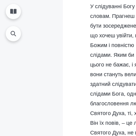
У слідуванні Бог
словам. Прагнеш 
бути зосереджене 
що хочеш увійти, 
Божим і повністю
слідами. Яким би 
цього не бажає, і
вони стануть вел
здатний слідуват
слідами Бога, одн
благословення лю
Святого Духа, ті,
Він їх повів, – ц
Святого Духа, не 