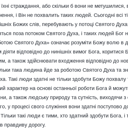
їхні страждання, або скільки б вони не метушилися, 
ення, і Він не похвалить таких людей. Сьогодні всі ті
шніх Божих слів, перебувають у потоці Святого Духа;
яться поза потоком Святого Духа, і таких людей Бог
ботою Святого Духа» означає розуміти Божу волю в 
м діяти відповідно до нинішніх вимог Бога, коритися 
им, а також здійснювати входження відповідно до но
льки така людина йде за роботою Святого Духа та з
ха. Такі люди здатні не тільки здобути Божу похвалу 
ий характер на основі останньої роботи Бога й можут
и, а також людську природу та сутність, виходячи з
го, у процесі свого служіння вони здатні поступово до
Тільки такі люди є тими, хто здатний здобути Бога, і 
в правдиву дорогу.