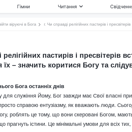
Гімни
Читання
Свідченн
війти віруючі в Бога
і релігійних пастирів і пресвітерів в
я їх – значить коритися Богу та сліду
ього Бога останніх днів
для служіння Йому, Бог завжди має Свої власні пр
 просто справою ентузіазму, як вважають люди. Сього
Богу, роблять це тому, що вони скеровані Богом, мают
що прагнуть істини. Це мінімальні умови для всіх тих,