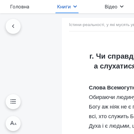
Головна
Книги
Відео
Істини-реальності, у які мусять у
г. Чи справд
а слухатис
Слова Всемогутн
Обираючи людину 
Богу аж ніяк не є
всі, хто служить 
Духа і є людьми, 