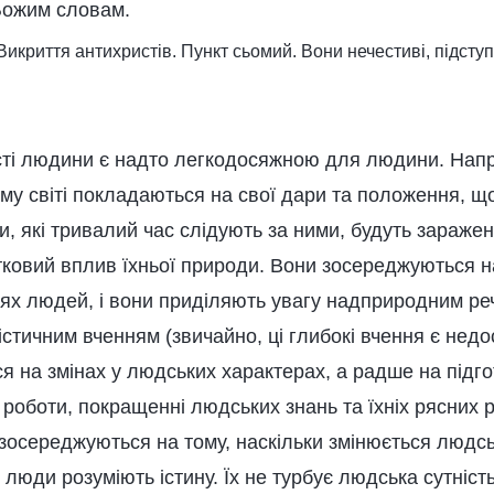
Божим словам.
 Викриття антихристів. Пункт сьомий. Вони нечестиві, підступ
сті людини є надто легкодосяжною для людини. Напр
ому світі покладаються на свої дари та положення, щ
, які тривалий час слідують за ними, будуть заражен
стковий вплив їхньої природи. Вони зосереджуються н
ннях людей, і вони приділяють увагу надприродним ре
стичним вченням (звичайно, ці глибокі вчення є нед
я на змінах у людських характерах, а радше на підг
роботи, покращенні людських знань та їхніх рясних р
зосереджуються на тому, наскільки змінюється людсь
 люди розуміють істину. Їх не турбує людська сутність