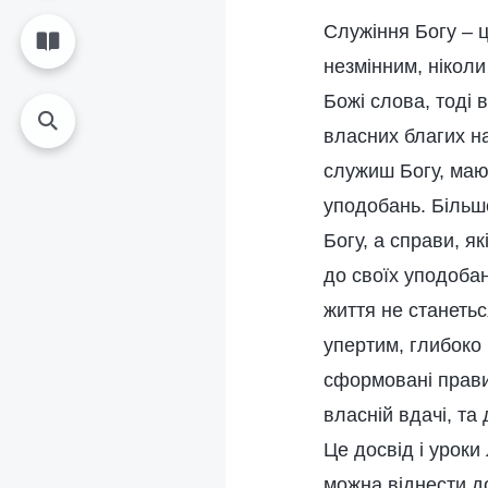
Служіння Богу – 
незмінним, ніколи
Божі слова, тоді 
власних благих на
служиш Богу, маюч
уподобань. Більше
Богу, а справи, я
до своїх уподоба
життя не станетьс
упертим, глибоко 
сформовані правил
власній вдачі, та
Це досвід і урок
можна віднести до