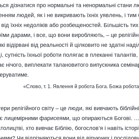
ься дізнатися про нормальні та ненормальні стани л
нням людей, як і не викривають їхніх уявлень, і тим
ід їхніх недоліків або розбещеностей. Більшість тих,
їми дарами, і все, що вони виробляють, – це релігійн
 які відірвані від реальності й цілковито не здатні на
 сутність їхньої роботи полягає в плеканні талантів, 
є нічого, виплекати талановитого випускника семінар
еруватиме.
«Слово, т. 1. Явлення й робота Бога. Божа робот
ери релігійного світу – це люди, які вивчають біблійн
 є лицемірними фарисеями, що опираються Богові. … 
толицтві, хто вивчає Біблію, богослов’я і навіть істо
ими? Чи відрізняються вони від віруючих і послідовн