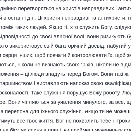
дмінно перетворяться на христів неправдивих і антихр
 останні дні. Ці христи неправдиві та антихристи, п
поміж таких людей. Якщо ті, хто служить Богу, слідую
 відповідності до своєї власної волі, вони ризикують 
, хто використовує свій багаторічний досвід, набутий у
 серця інших, щоб повчати й контролювати їх, щоб з
аються, ніколи не визнають своїх гріхів, ніколи не ві
оження – ці люди впадуть перед Богом. Вони такі ж,
старшинством і виставляють напоказ свою кваліфікац
осконалості. Таке служіння порушує Божу роботу. Л
ре. Вони чіпляються за уявлення минулого, за все, 
на перепона для їхнього служіння. Якщо ти не можеш
имуть все твоє життя. Бог не похвалить тебе нітрохи,
 на бігу, чи спину в праці, чи приймеш мученицьку см