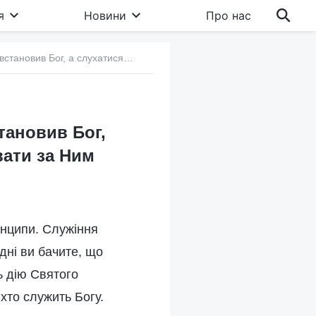
я
Новини
Про нас
г. Чи справді релігійних пастирів і пресвітерів встановив Бог, а слухатися їх – значить коритися Богу та слідувати за Ним
становив Бог,
вати за Ним
инципи. Служіння
дні ви бачите, що
ь дію Святого
 хто служить Богу.