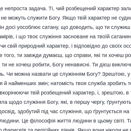
це непроста задача. Ті, чий розбещений характер за
 не можуть служити Богу. Якщо твій характер не суди
він досі уособлює сатану, що доводить, що ти служиш 
мірів, і що твоє служіння засноване на твоїй сатанин
и свій природний характер, і відповідно до своїх ос
 того, ти завжди думаєш, що справи, які ти хочеш ро
кі ти не хочеш робити, Богу ненависні. Ти дієш виключ
нь. Чи можна назвати це служінням Богу? Зрештою, у
я й найменших змін; натомість твоя служба зробить 
вкорінюючи твій розбещений характер, і, зрештою, в 
а щодо служіння Богу, які, в першу чергу, ґрунтують
 досвід, здобутий під час служіння, що ґрунтується на
и людини. Це філософія життя людини в цьому світі. 
 фарисеїв та релігійних діячів. Якщо вони ніколи не