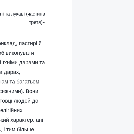
ні та лукаві (частина
третя)»
иклад, пастирі й
об виконувати
і їхніми дарами та
а дарах,
чам та багатьом
осяжними). Вони
отовці людей до
елігійних
кий характер, ані
, і тим більше