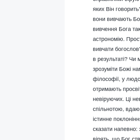
яких Він говорить
вони вивчають Бог
вивчення Бога так
астрономію. Прос
вивчати богослов’
в результаті? Чи 
зрозуміти Божі на
філософії, у людс
отримають просвіт
невіруючих. Ці не
спільнотою, вдаюч
істинне поклонінн
сказати напевно: 
вірять, що Бог ст