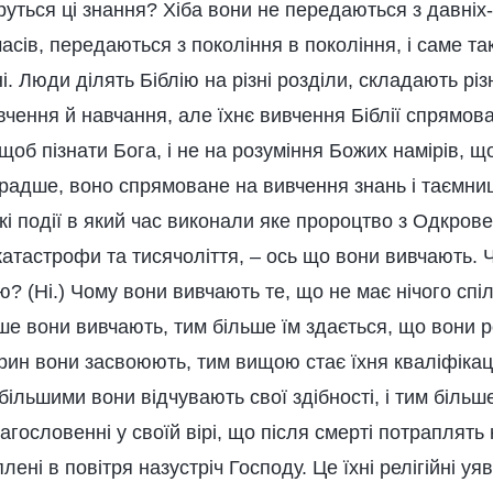
руться ці знання? Хіба вони не передаються з давні
часів, передаються з покоління в покоління, і саме так
. Люди ділять Біблію на різні розділи, складають різн
чення й навчання, але їхнє вивчення Біблії спрямов
 щоб пізнати Бога, і не на розуміння Божих намірів, щ
; радше, воно спрямоване на вивчення знань і таємниць
які події в який час виконали яке пророцтво з Одкрове
катастрофи та тисячоліття, – ось що вони вивчають. Ч
ю? (Ні.) Чому вони вивчають те, що не має нічого спі
е вони вивчають, тим більше їм здається, що вони ро
трин вони засвоюють, тим вищою стає їхня кваліфікац
 більшими вони відчувають свої здібності, і тим більш
агословенні у своїй вірі, що після смерті потраплять
лені в повітря назустріч Господу. Це їхні релігійні уя