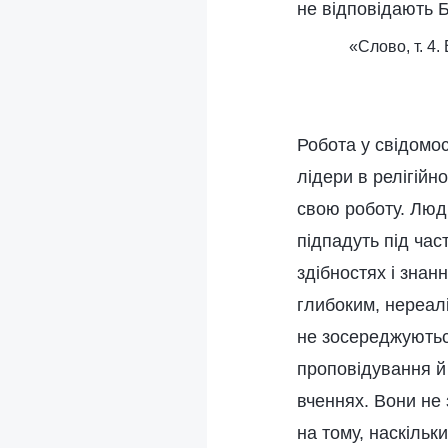
не відповідають 
«Слово, т. 4.
Робота у свідомо
лідери в релігійн
свою роботу. Люди
підпадуть під ча
здібностях і зна
глибоким, нереалі
не зосереджуютьс
проповідування й 
вченнях. Вони не 
на тому, наскільки