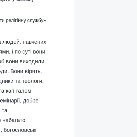
ти релігійну службу»
па людей, навчених
ми, і по суті вони
об вони виходили
ди. Вони вірять,
дники та теологи,
та капіталом
емінарії, добре
 та
е набагато
, богословські