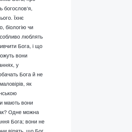
ь богослов’я,
ього. Їхнє
о, біологію чи
 особливо люблять
ивчити Бога, і що
можуть вони
аннях, у
обачать Бога й не
маловірів, як
янською
чи мають вони
так? Одне можна
ання Бога; вони не
они вірять, що Бог