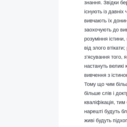
знання. Звідки бе
існують із давніх 
вивчають їх донині
заохочують до вив
розуміння істини,
від злого втікати
з’ясування того, 
настануть великі 
вивчення з істино
Тому що чим більш
більше слів і док
кваліфікація, тим
нарешті будуть бл
живі будуть підхоп