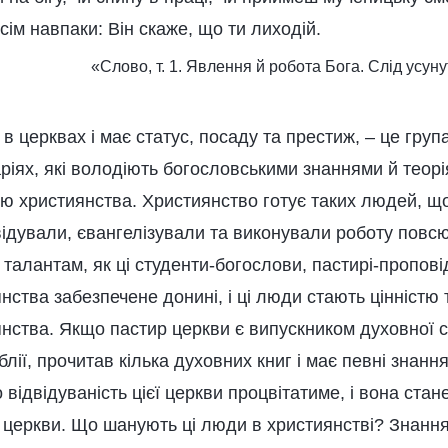
всім навпаки: Він скаже, що ти лиходій.
«Слово, т. 1. Явлення й робота Бога. Слід усуну
є в церквах і має статус, посаду та престиж, – це гру
ріях, які володіють богословськими знаннями й теорія
ю християнства. Християнство готує таких людей, щ
ідували, євангелізували та виконували роботу повсю
талантам, як ці студенти-богослови, пастирі-пропові
нства забезпечене донині, і ці люди стають цінністю 
нства. Якщо пастир церкви є випускником духовної с
блії, прочитав кілька духовних книг і має певні знання
 відвідуваність цієї церкви процвітатиме, і вона стан
 церкви. Що шанують ці люди в християнстві? Знання