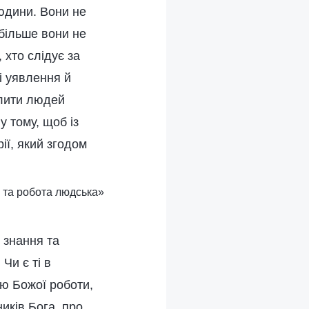
юдини. Вони не
 більше вони не
 хто слідує за
і уявлення й
ділити людей
у тому, щоб із
ії, який згодом
а та робота людська»
і знання та
Чи є ті в
рію Божої роботи,
иків Бога, про