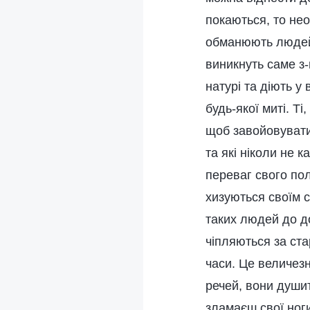
покаються, то нео
обманюють людей в
виникнуть саме з-
натурі та діють у
будь-якої миті. Ті
щоб завойовувати
та які ніколи не к
переваг свого пол
хизуються своїм 
таких людей до д
чіпляються за ста
часи. Це величез
речей, вони душит
зламаєш свої ноги