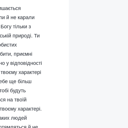
лишається
ли й не карали
Богу тільки з
ській природі. Ти
обистих
бити, приємні
но у відповідності
 твоєму характері
тебе ще більш
тобі будуть
ся на твоїй
 твоєму характері.
Таких людей
 отямляться й не