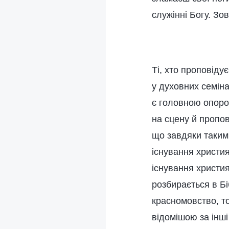
служінні Богу. Зо
Ті, хто проповіду
у духовних семіна
є головною опоро
на сцену й пропов
що завдяки таким 
існування христия
існування христия
розбирається в Бі
красномовство, то
відомішою за інші