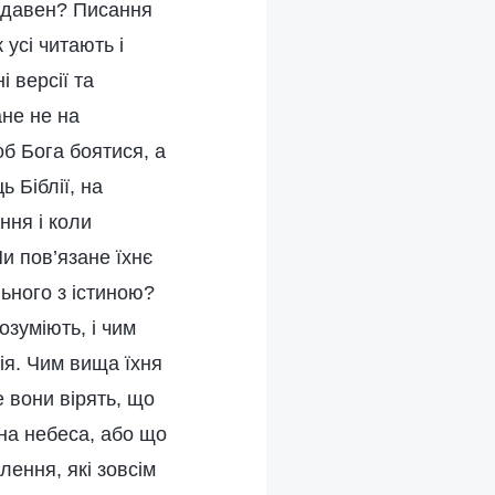
х-давен? Писання
 усі читають і
і версії та
ане не на
об Бога боятися, а
 Біблії, на
ння і коли
и пов’язане їхнє
льного з істиною?
зуміють, і чим
ія. Чим вища їхня
е вони вірять, що
 на небеса, або що
влення, які зовсім