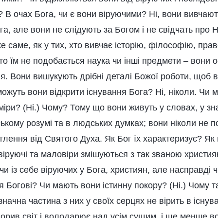
? В очах Бога, чи є вони віруючими? Ні, вони вивчают
а, але вони не слідують за Богом і не свідчать про Н
е саме, як у тих, хто вивчає історію, філософію, прав
то їм не подобається наука чи інші предмети – вони
я. Вони вишукують дрібні деталі Божої роботи, щоб в
можуть вони відкрити існування Бога? Ні, ніколи. Чи 
міри? (Ні.) Чому? Тому що вони живуть у словах, у зн
ькому розумі та в людських думках; вони ніколи не п
лення від Святого Духа. Як Бог їх характеризує? Як 
віруючі та маловіри змішуються з так званою христи
и із себе віруючих у Бога, християн, але насправді 
я Богові? Чи мають вони істинну покору? (Ні.) Чому 
значна частина з них у своїх серцях не вірить в існув
ворив світ і володарює над усім сущим, і ще менше в