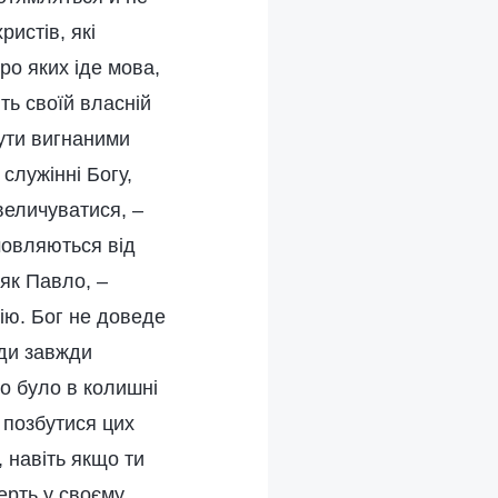
истів, які
ро яких іде мова,
ть своїй власній
бути вигнаними
 служінні Богу,
величуватися, –
дмовляються від
 як Павло, –
ію. Бог не доведе
юди завжди
що було в колишні
 позбутися цих
 навіть якщо ти
ерть у своєму