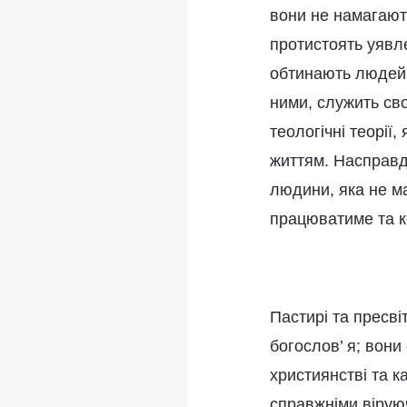
вони не намагают
протистоять уявле
обтинають людей в
ними, служить сво
теологічні теорії,
життям. Насправді,
людини, яка не ма
працюватиме та к
Пастирі та пресвіт
богослов’ я; вони
християнстві та ка
справжніми віруюч