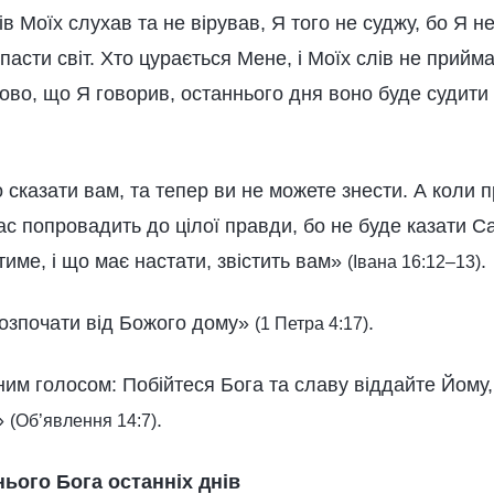
ів Моїх слухав та не вірував, Я того не суджу, бо Я н
пасти світ. Хто цурається Мене, і Моїх слів не прийм
ово, що Я говорив, останнього дня воно буде судити
сказати вам, та тепер ви не можете знести. А коли п
ас попровадить до цілої правди, бо не буде казати С
атиме, і що має настати, звістить вам»
.
(Івана 16:12–13)
розпочати від Божого дому»
.
(1 Петра 4:17)
чним голосом: Побійтеся Бога та славу віддайте Йому
»
.
(Об’явлення 14:7)
ього Бога останніх днів