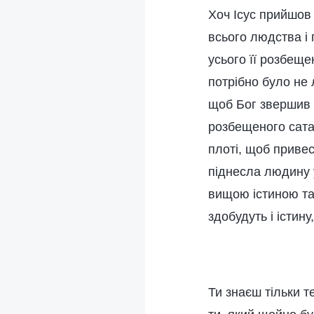
Хоч Ісус прийшов
всього людства і
усього її розбеще
потрібно було не 
щоб Бог звершив і
розбещеного сатан
плоті, щоб привес
піднесла людину у
вищою істиною та
здобудуть і істину,
Ти знаєш тільки те