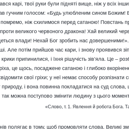
вся карі, твої руки були підняті вище, ніж у всіх інших
кував гучним голосом: «Будь улюбленим сином Божим! 
помремо, ніж схилимося перед сатаною! Повстань п
 проти великого червоного дракона! Хай великий чер
еться влади! Нехай Бог зробить нас довершеними!». 
інші. Але потім прийшов час кари, і знову проявився з
і крики припинилися, і їхня рішучість зів’яла. Це – 
ріха, це щось, посаджене сатаною і глибоко вкорінен
відомити свої гріхи; у неї немає способу розпізнати
 природу, і вона повинна покладатися на суд слова,
и так можна поступово змінити людину з цього момент
«Слово, т. 1. Явлення й робота Бога. Т
нів полягає в тому, щоб промовляти слова. Великі зм