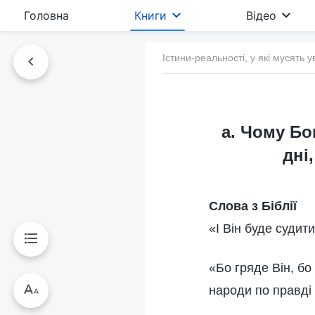
Головна
Книги
Відео
Істини-реальності, у які мусять у
а. Чому Бо
дні
Слова з Біблії
«І Він буде судит
«Бо гряде Він, бо
народи по правді