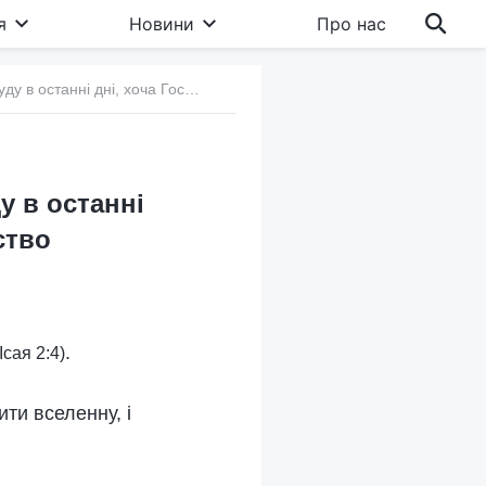
я
Новини
Про нас
а. Чому Богу досі потрібно виконати роботу суду в останні дні, хоча Господь Ісус уже відкупив людство
у в останні
ство
.
(Ісая 2:4)
ти вселенну, і