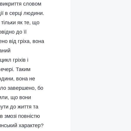
і викриття словом
ії в серці людини.
тільки як те, що
відно до її
ено від гріха, вона
ваний
икл гріхів і
ечері. Таким
юдини, вона не
уло завершено, бо
или, що вони
ути до життя та
в змозі повністю
инський характер?