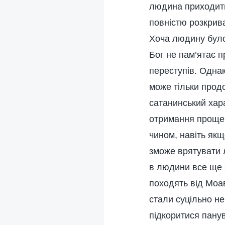
людина приходить 
повністю розкрива
Хоча людину було 
Бог не пам’ятає п
переступів. Однак,
може тільки прод
сатанинський хара
отримання прощен
чином, навіть як
зможе врятувати 
в людини все ще 
походять від Моа
стали суцільно не
підкоритися пану