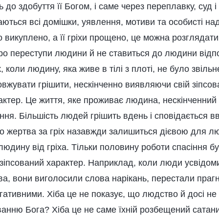
до здобуття її Богом, і саме через переплавку, суд 
ються всі домішки, уявлення, мотиви та особисті над
викуплено, а її гріхи прощено, це можна розглядати 
ро переступи людини й не ставиться до людини відпо
 коли людину, яка живе в тілі з плоті, не було звільн
овжувати грішити, нескінченно виявляючи свій зіпсо
ктер. Це життя, яке проживає людина, нескінченний ц
ня. Більшість людей грішить вдень і сповідається вв
що жертва за гріх назавжди залишиться дієвою для л
людину від гріха. Тільки половину роботи спасіння б
зіпсований характер. Наприклад, коли люди усвідом
ва, вони виголосили слова нарікань, перестали прагн
гативними. Хіба це не показує, що людство й досі не 
ванню Бога? Хіба це не саме їхній розбещений сатан