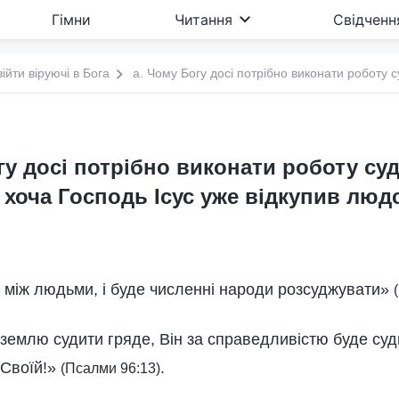
Гімни
Читання
Свідченн
війти віруючі в Бога
гу досі потрібно виконати роботу суд
, хоча Господь Ісус уже відкупив люд
и між людьми, і буде численні народи розсуджувати»
 землю судити гряде, Він за справедливістю буде суди
 Своїй!»
.
(Псалми 96:13)