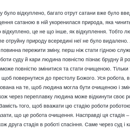
у було відкуплено, багато отрут сатани вже було введ
ення сатаною в ній укоренилася природа, яка чинить 
 відкуплено, це не що інше, як відкуплення. Тобто 
ле отруйну природу всередині неї не було видалено.
 повинна пережити зміну, перш ніж стати гідною служ
боти суду й кари людина повністю пізнає брудну й р
 зможе повністю змінитися та стати очищеною. Тільк
, щоб повернутися до престолу Божого. Уся робота, 
ована на те, щоб людина могла бути очищеною і змін
акож через переплавку людина може відкинути своє 
Замість того, щоб вважати цю стадію роботи роботою
зати, що це робота очищення. Насправді ця стадія –
ож друга стадія в роботі спасіння. Саме через суд і 