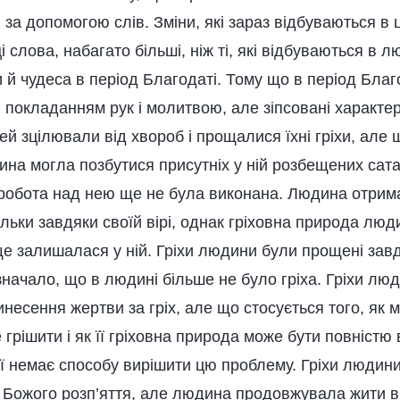
 за допомогою слів. Зміни, які зараз відбуваються в
 слова, набагато більші, ніж ті, які відбуваються в л
й чудеса в період Благодаті. Тому що в період Благ
 покладанням рук і молитвою, але зіпсовані характ
 зцілювали від хвороб і прощалися їхні гріхи, але 
ина могла позбутися присутніх у ній розбещених сат
я робота над нею ще не була виконана. Людина отрим
ільки завдяки своїй вірі, однак гріховна природа люд
 ще залишалася у ній. Гріхи людини були прощені зав
значало, що в людині більше не було гріха. Гріхи лю
несення жертви за гріх, але що стосується того, як
грішити і як її гріховна природа може бути повністю 
ї немає способу вирішити цю проблему. Гріхи людини
і Божого розп’яття, але людина продовжувала жити в