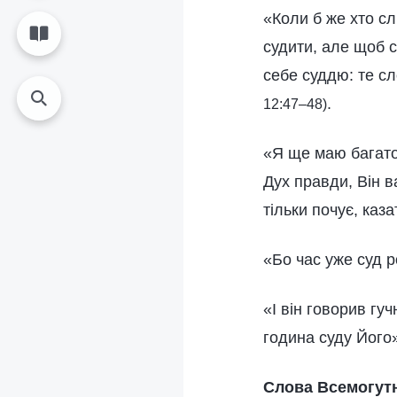
«Коли б же хто сл
судити, але щоб с
себе суддю: те сл
.
12:47–48)
«Я ще маю багато 
Дух правди, Він в
тільки почує, каз
«Бо час уже суд 
«І він говорив гу
година суду Його
Слова Всемогутн