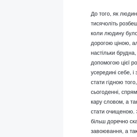
До того, як людин
тисячоліть розбещ
коли людину було
дорогою ціною, а
настільки брудна,
допомогою цієї ро
усередині себе, і
стати гідною того
сьогоденні, спрям
кару словом, а т
стати очищеною. 
більш доречно ска
завоювання, а так