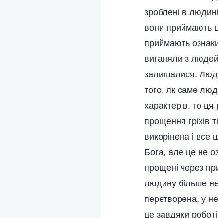
зроблені в людині
вони приймають ці
приймають ознаки 
виганяли з людей
залишалися. Людей
того, як саме люд
характерів, то ц
прощення гріхів т
викорінена і все
Бога, але це не о
прощені через при
людину більше не 
перетворена, у не
це завдяки робот