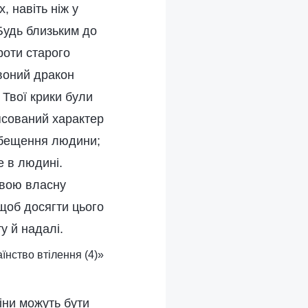
, навіть ніж у
Будь близьким до
роти старого
воний дракон
Твої крики були
іпсований характер
розбещення людини;
е в людині.
 свою власну
 щоб досягти цього
у й надалі.
аїнство втілення (4)»
іни можуть бути