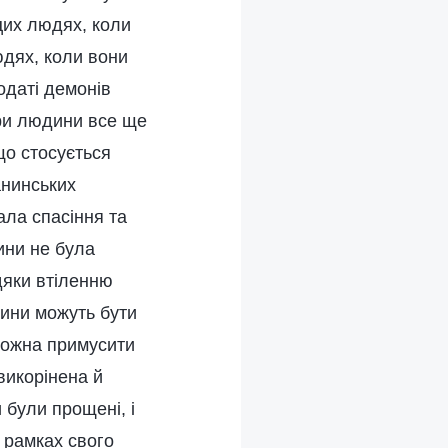
 цих людях, коли
юдях, коли вони
одаті демонів
ери людини все ще
що стосується
анинських
ала спасіння та
ини не була
дяки втіленню
дини можуть бути
 можна примусити
викорінена й
 були прощені, і
 рамках свого