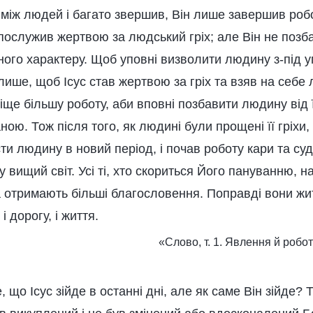
 між людей і багато звершив, Він лише завершив роб
 послужив жертвою за людський гріх; але Він не позб
ного характеру. Щоб уповні визволити людину з-під у
лише, щоб Ісус став жертвою за гріх та взяв на себе л
ще більшу роботу, аби вповні позбавити людину від ї
ою. Тож після того, як людині були прощені її гріхи,
ти людину в новий період, і почав роботу кари та суд
 вищий світ. Усі ті, хто скориться Його пануванню, 
 отримають більші благословення. Поправді вони жити
 і дорогу, і життя.
«Слово, т. 1. Явлення й роб
, що Ісус зійде в останні дні, але як саме Він зійде? 