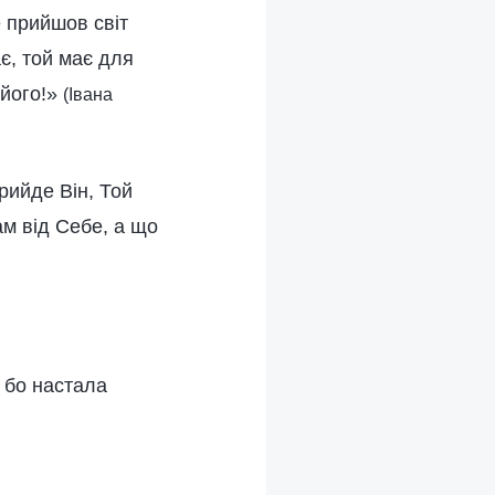
е прийшов світ
ає, той має для
 його!»
(Івана
рийде Він, Той
ам від Себе, а що
, бо настала