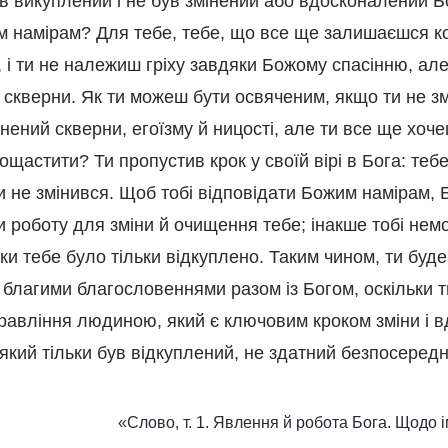
ув викуплений і не був змінений або вдосконалений Б
м намірам? Для тебе, тебе, що все ще залишаєшся ко
, і ти не належиш гріху завдяки Божому спасінню, ал
и скверни. Як ти можеш бути освяченим, якщо ти не з
нений скверни, егоїзму й ницості, але ти все ще хочеш
пощастити? Ти пропустив крок у своїй вірі в Бога: теб
и не змінився. Щоб тобі відповідати Божим намірам, 
и роботу для зміни й очищення тебе; інакше тобі нем
ки тебе було тільки відкуплено. Таким чином, ти бу
благими благословеннями разом із Богом, оскільки т
правління людиною, який є ключовим кроком зміни і 
 який тільки був відкуплений, не здатний безпосеред
«Слово, т. 1. Явлення й робота Бога. Щодо і