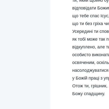
ти, який щойно б
відповідати Божи
що тебе спас Ісус
що ти без гріха ч
Усередині ти спов
як тобі може так 
відкуплено, але т
особисто виконат
освяченим, оскіль
насолоджуватися 
у Божій праці з у
Отож ти, грішник,
Божу спадщину.