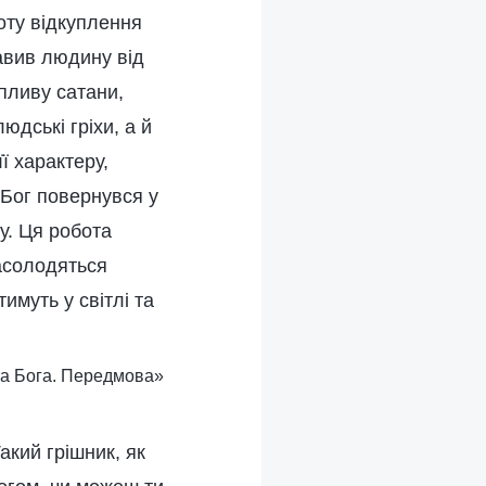
оту відкуплення
авив людину від
пливу сатани,
юдські гріхи, а й
ї характеру,
 Бог повернувся у
у. Ця робота
насолодяться
муть у світлі та
ота Бога. Передмова»
Такий грішник, як