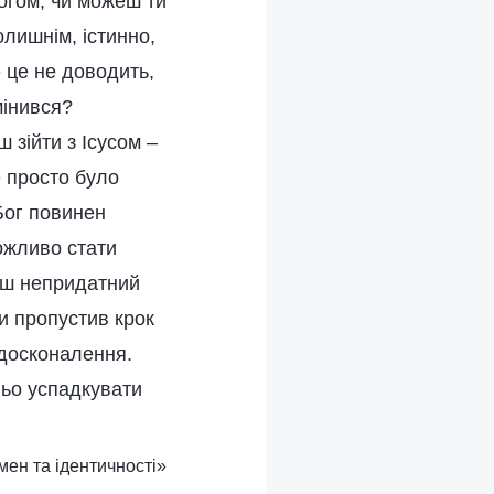
огом, чи можеш ти
лишнім, істинно,
е це не доводить,
мінився?
 зійти з Ісусом –
е просто було
Бог повинен
ожливо стати
деш непридатний
и пропустив крок
вдосконалення.
ньо успадкувати
мен та ідентичності»