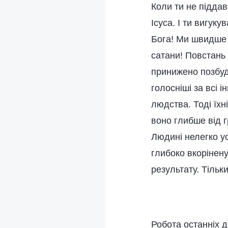
Коли ти не піддава
Ісуса. І ти вигу
Бога! Ми швидше 
сатани! Повстань
принижено позбуд
голосніші за всі 
людства. Тоді їхн
воно глибше від г
Людині нелегко ус
глибоко вкорінену
результату. Тільк
Робота останніх д