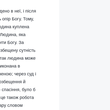
ено в неї, і після
опір Богу. Тому,
людина куплена
 Людина, яка
ити Богу. За
озбещену сутність
и так людина може
виконана в
еною; через суд і
розбещення й
 спасіння, було б
 це також робота
кару словом