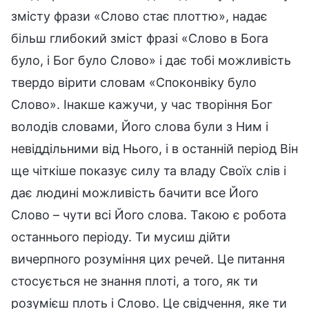
змісту фрази «Слово стає плоттю», надає
більш глибокий зміст фразі «Слово в Бога
було, і Бог було Слово» і дає тобі можливість
твердо вірити словам «Споконвіку було
Слово». Інакше кажучи, у час творіння Бог
володів словами, Його слова були з Ним і
невіддільними від Нього, і в останній період Він
ще чіткіше показує силу та владу Своїх слів і
дає людині можливість бачити все Його
Слово – чути всі Його слова. Такою є робота
останнього періоду. Ти мусиш дійти
вичерпного розуміння цих речей. Це питання
стосується не знання плоті, а того, як ти
розумієш плоть і Слово. Це свідчення, яке ти