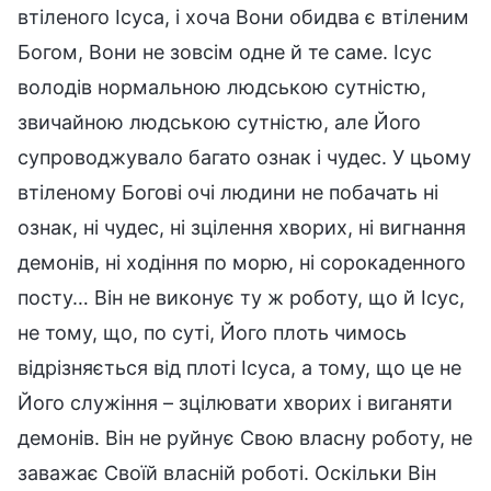
втіленого Ісуса, і хоча Вони обидва є втіленим
Богом, Вони не зовсім одне й те саме. Ісус
володів нормальною людською сутністю,
звичайною людською сутністю, але Його
супроводжувало багато ознак і чудес. У цьому
втіленому Богові очі людини не побачать ні
ознак, ні чудес, ні зцілення хворих, ні вигнання
демонів, ні ходіння по морю, ні сорокаденного
посту… Він не виконує ту ж роботу, що й Ісус,
не тому, що, по суті, Його плоть чимось
відрізняється від плоті Ісуса, а тому, що це не
Його служіння – зцілювати хворих і виганяти
демонів. Він не руйнує Свою власну роботу, не
заважає Своїй власній роботі. Оскільки Він