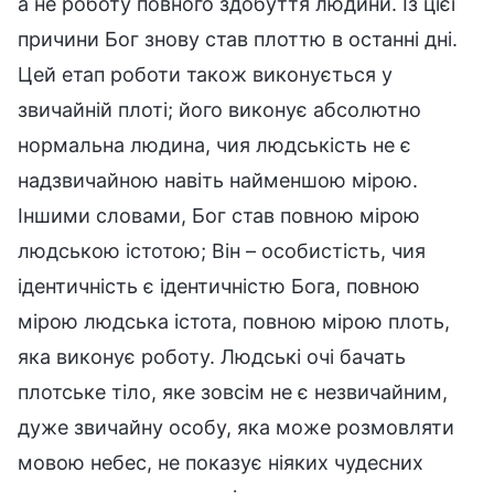
а не роботу повного здобуття людини. Із цієї
причини Бог знову став плоттю в останні дні.
Цей етап роботи також виконується у
звичайній плоті; його виконує абсолютно
нормальна людина, чия людськість не є
надзвичайною навіть найменшою мірою.
Іншими словами, Бог став повною мірою
людською істотою; Він – особистість, чия
ідентичність є ідентичністю Бога, повною
мірою людська істота, повною мірою плоть,
яка виконує роботу. Людські очі бачать
плотське тіло, яке зовсім не є незвичайним,
дуже звичайну особу, яка може розмовляти
мовою небес, не показує ніяких чудесних