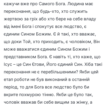
кажучи вже про Самого Бога. Людина має
переконання, що будь-хто, хто служить
жертвою за гріх або хто бере на себе владу
від імені Бога і спокутує все людство, є
єдиним Сином Божим. Є й такі, хто вважає,
що доки Той, хто приходить, є чоловіком, Він
може вважатися єдиним Сином Божим і
представником Бога. Є навіть ті, хто каже, що
Ісус – це Син Єгови, Його єдиний Син. Хіба такі
переконання не є перебільшеними? Якби цей
етап роботи не був виконаний в останній
період, то для Бога все людство було би
вкрите похмурою тінню. Якби це було так,
чоловік вважав би себе вищим за жінку, а