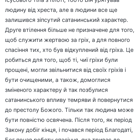
людину від хреста, але в людини все ще
залишився зіпсутий сатанинський характер.
Друге втілення більше не призначене для того,
щоб служити жертвою за гріх, а для повного
спасіння тих, хто був відкуплений від гріха. Це
робиться для того, щоб ті, чиї гріхи були
прощені, могли звільнитися від своїх гріхів і
бути очищеними, а також, домоглися
зміненого характеру й так позбулися
сатанинського впливу темряви й повернутися
до престолу Божого. Тільки так людина може
бути повністю освячена. Після того, як період
Закону добіг кінця, і почався період Благодаті,
Бог почав роботу спасіння, яка триває до