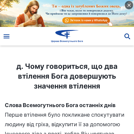
д. Чому говориться, що два втілення Бога довершують значення втілення
д. Чому говориться, що два
втілення Бога довершують
значення втілення
Слова Всемогутнього Бога останніх днів
Перше втілення було покликане спокутувати
людину від гріха, відкупити її за допомогою
Ісусового тіла з плоті, тобто Він урятував