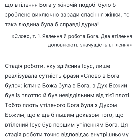
що втілення Бога у жіночій подобі було б
зроблено виключно заради спасіння жінки, то
така людина була б справді дурна!
«Слово, т. 1. Явлення й робота Бога. Два втілення
доповнюють значущість втілення»
Стадія роботи, яку здійснив Ісус, лише
реалізувала сутність фрази «Слово в Бога
було»: істина Божа була в Бога, а Дух Божий
був із плоттю й був невіддільним від тієї плоті.
Тобто плоть утіленого Бога була з Духом
Божим, що є ще більшим доказом того, що
втілений Ісус був першим утіленням Бога. Ця
стадія роботи точно відповідає внутрішньому