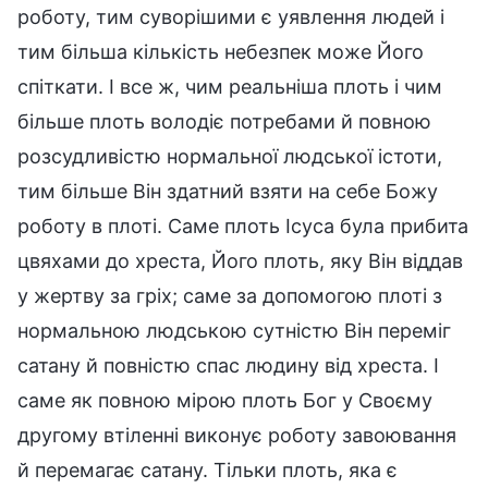
роботу, тим суворішими є уявлення людей і
тим більша кількість небезпек може Його
спіткати. І все ж, чим реальніша плоть і чим
більше плоть володіє потребами й повною
розсудливістю нормальної людської істоти,
тим більше Він здатний взяти на себе Божу
роботу в плоті. Саме плоть Ісуса була прибита
цвяхами до хреста, Його плоть, яку Він віддав
у жертву за гріх; саме за допомогою плоті з
нормальною людською сутністю Він переміг
сатану й повністю спас людину від хреста. І
саме як повною мірою плоть Бог у Своєму
другому втіленні виконує роботу завоювання
й перемагає сатану. Тільки плоть, яка є