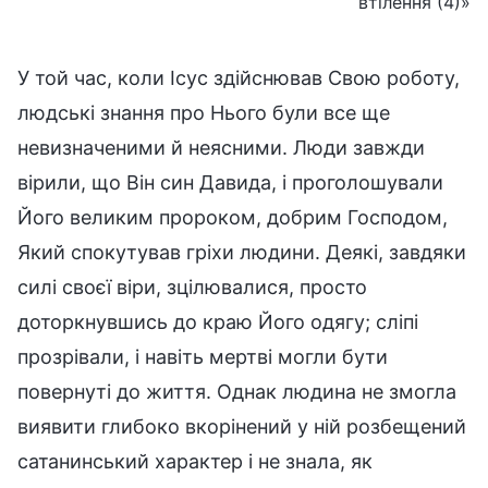
втілення (4)»
У той час, коли Ісус здійснював Свою роботу,
людські знання про Нього були все ще
невизначеними й неясними. Люди завжди
вірили, що Він син Давида, і проголошували
Його великим пророком, добрим Господом,
Який спокутував гріхи людини. Деякі, завдяки
силі своєї віри, зцілювалися, просто
доторкнувшись до краю Його одягу; сліпі
прозрівали, і навіть мертві могли бути
повернуті до життя. Однак людина не змогла
виявити глибоко вкорінений у ній розбещений
сатанинський характер і не знала, як