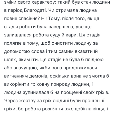
зміни свого характеру: такий був стан людини
в період Благодаті. Чи отримала людина
повне спасіння? Ні! Тому, після того, як ця
стадія роботи була завершена, усе ще
залишалася робота суду й кари. Ця стадія
полягає в тому, щоб очистити людину за
допомогою слова і тим самим вказати їй
шлях, яким іти. Ця стадія не була б плідною
або значущою, якби вона продовжилася
вигнанням демонів, оскільки вона не змогла б
викорінити гріховну природу людини, і
людина зупинилася б на прощенні своїх гріхів.
Через жертву за гріх людині були прощені її
гріхи, бо робота розп’яття вже добігла кінця, і