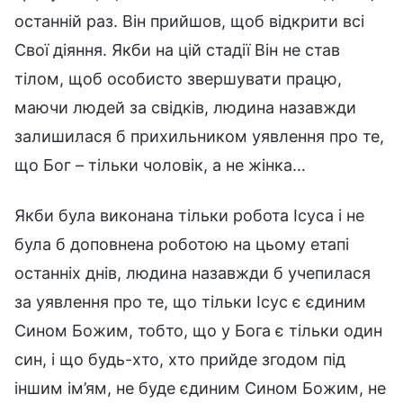
останній раз. Він прийшов, щоб відкрити всі
Свої діяння. Якби на цій стадії Він не став
тілом, щоб особисто звершувати працю,
маючи людей за свідків, людина назавжди
залишилася б прихильником уявлення про те,
що Бог – тільки чоловік, а не жінка…
Якби була виконана тільки робота Ісуса і не
була б доповнена роботою на цьому етапі
останніх днів, людина назавжди б учепилася
за уявлення про те, що тільки Ісус є єдиним
Сином Божим, тобто, що у Бога є тільки один
син, і що будь-хто, хто прийде згодом під
іншим ім’ям, не буде єдиним Сином Божим, не