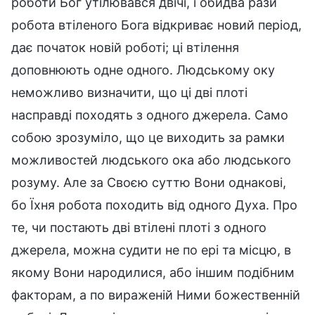
роботи Бог утілювався двічі, і обидва рази
робота втіленого Бога відкриває новий період,
дає початок новій роботі; ці втілення
доповнюють одне одного. Людському оку
неможливо визначити, що ці дві плоті
насправді походять з одного джерела. Само
собою зрозуміло, що це виходить за рамки
можливостей людського ока або людського
розуму. Але за Своєю суттю Вони однакові,
бо Їхня робота походить від одного Духа. Про
те, чи постають дві втілені плоті з одного
джерела, можна судити не по ері та місцю, в
якому Вони народилися, або іншим подібним
факторам, а по вираженій Ними божественній