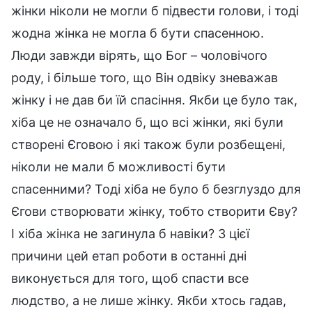
жінки ніколи не могли б підвести голови, і тоді
жодна жінка не могла б бути спасенною.
Люди завжди вірять, що Бог – чоловічого
роду, і більше того, що Він одвіку зневажав
жінку і не дав би їй спасіння. Якби це було так,
хіба це не означало б, що всі жінки, які були
створені Єговою і які також були розбещені,
ніколи не мали б можливості бути
спасенними? Тоді хіба не було б безглуздо для
Єгови створювати жінку, тобто створити Єву?
І хіба жінка не загинула б навіки? З цієї
причини цей етап роботи в останні дні
виконується для того, щоб спасти все
людство, а не лише жінку. Якби хтось гадав,