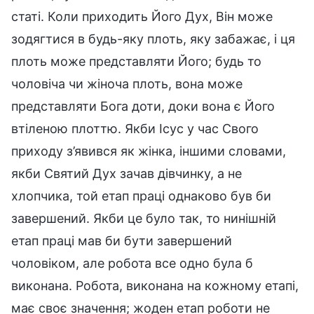
статі. Коли приходить Його Дух, Він може
зодягтися в будь-яку плоть, яку забажає, і ця
плоть може представляти Його; будь то
чоловіча чи жіноча плоть, вона може
представляти Бога доти, доки вона є Його
втіленою плоттю. Якби Ісус у час Свого
приходу з’явився як жінка, іншими словами,
якби Святий Дух зачав дівчинку, а не
хлопчика, той етап праці однаково був би
завершений. Якби це було так, то нинішній
етап праці мав би бути завершений
чоловіком, але робота все одно була б
виконана. Робота, виконана на кожному етапі,
має своє значення; жоден етап роботи не