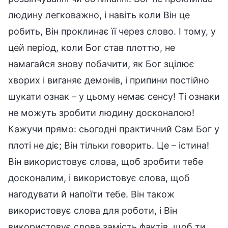
людину легковажно, і навіть коли Він це
робить, Він проклинає її через слово. І тому, у
цей період, коли Бог став плоттю, не
намагайся знову побачити, як Бог зцілює
хворих і виганяє демонів, і припини постійно
шукати ознак – у цьому немає сенсу! Ті ознаки
не можуть зробити людину досконалою!
Кажучи прямо: сьогодні практичний Сам Бог у
плоті не діє; Він тільки говорить. Це – істина!
Він використовує слова, щоб зробити тебе
досконалим, і використовує слова, щоб
нагодувати й напоїти тебе. Він також
використовує слова для роботи, і Він
використовує слова замість фактів, щоб ти