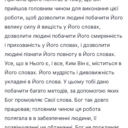
прийшов головним чином для виконання цієї
роботи, щоб дозволити людині побачити Його
велику силу й вищість у Його словах,
дозволити людині побачити Його смиренність
і прихованість у Його словах, і дозволити
людині пізнати Його повноту в Його словах.
Усе, що в Нього є, і все, Ким Він є, міститься в
Його словах. Його мудрість і дивовижність
укладені в Його слова. У цьому тобі дано
побачити багато методів, за допомогою яких
Бог промовляє Свої слова. Бог так довго
працював; головним чином ця робота
полягала в в забезпеченні людини, її
розвінчуванні чи обтинанні. Бог не проклинає