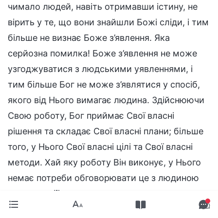
чимало людей, навіть отримавши істину, не
вірить у те, що вони знайшли Божі сліди, і тим
більше не визнає Боже з’явлення. Яка
серйозна помилка! Боже з’явлення не може
узгоджуватися з людськими уявленнями, і
тим більше Бог не може з’являтися у спосіб,
якого від Нього вимагає людина. Здійснюючи
Свою роботу, Бог приймає Свої власні
рішення та складає Свої власні плани; більше
того, у Нього Свої власні цілі та Свої власні
методи. Хай яку роботу Він виконує, у Нього
немає потреби обговорювати це з людиною
чи шукати її поради, не кажучи вже про те,
щоб повідомляти кожну людину про Свою