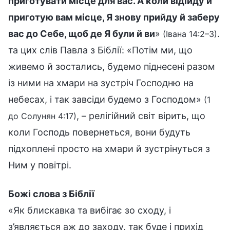
приготувати місце для вас. А коли відійду й
приготую вам місце, Я знову прийду й заберу
вас до Себе, щоб де Я були й ви
»
.
(Івана 14:2–3)
та цих слів Павла з Біблії: «Потім ми, що
живемо й зостались, будемо піднесені разом
із ними на хмари на зустріч Господню на
небесах, і так завсіди будемо з Господом»
(1
, – релігійний світ вірить, що
до Солунян 4:17)
коли Господь повернеться, вони будуть
підхоплені просто на хмари й зустрінуться з
Ним у повітрі.
Божі слова з Біблії
«Як блискавка та вибігає зо сходу, і
з’являється аж до заходу, так буде і прихід