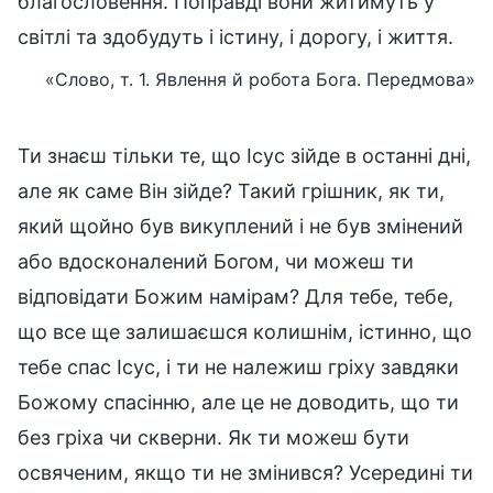
благословення. Поправді вони житимуть у
світлі та здобудуть і істину, і дорогу, і життя.
«Слово, т. 1. Явлення й робота Бога. Передмова»
Ти знаєш тільки те, що Ісус зійде в останні дні,
але як саме Він зійде? Такий грішник, як ти,
який щойно був викуплений і не був змінений
або вдосконалений Богом, чи можеш ти
відповідати Божим намірам? Для тебе, тебе,
що все ще залишаєшся колишнім, істинно, що
тебе спас Ісус, і ти не належиш гріху завдяки
Божому спасінню, але це не доводить, що ти
без гріха чи скверни. Як ти можеш бути
освяченим, якщо ти не змінився? Усередині ти