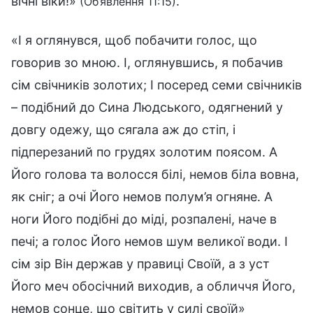
вічні віки!»
.
(Об’явлення 11:15)
«І я оглянувся, щоб побачити голос, що
говорив зо мною. І, оглянувшись, я побачив
сім свічників золотих; І посеред семи свічників
– подібний до Сина Людського, одягнений у
довгу одежу, що сягала аж до стіп, і
підперезаний по грудях золотим поясом. А
Його голова та волосся білі, немов біла вовна,
як сніг; а очі Його немов полум’я огняне. А
ноги Його подібні до міді, розпалені, наче в
печі; а голос Його немов шум великої води. І
сім зір Він держав у правиці Своїй, а з уст
Його меч обосічний виходив, а обличчя Його,
немов сонце, що світить у силі своїй»