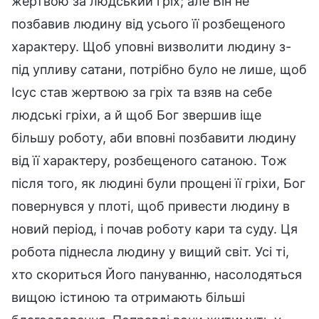
жертвою за людський гріх; але Він не
позбавив людину від усього її розбещеного
характеру. Щоб уповні визволити людину з-
під упливу сатани, потрібно було не лише, щоб
Ісус став жертвою за гріх та взяв на себе
людські гріхи, а й щоб Бог звершив іще
більшу роботу, аби вповні позбавити людину
від її характеру, розбещеного сатаною. Тож
після того, як людині були прощені її гріхи, Бог
повернувся у плоті, щоб привести людину в
новий період, і почав роботу кари та суду. Ця
робота піднесла людину у вищий світ. Усі ті,
хто скориться Його пануванню, насолодяться
вищою істиною та отримають більші