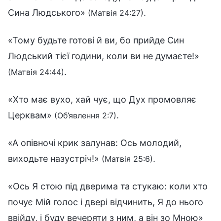
Сина Людського»
.
(Матвія 24:27)
«Тому будьте готові й ви, бо прийде Син
Людський тієї години, коли ви не думаєте!»
.
(Матвія 24:44)
«Хто має вухо, хай чує, що Дух промовляє
Церквам»
.
(Об’явлення 2:7)
«А опівночі крик залунав: Ось молодий,
виходьте назустріч!»
.
(Матвія 25:6)
«Ось Я стою під дверима та стукаю: коли хто
почує Мій голос і двері відчинить, Я до нього
ввійду, і буду вечеряти з ним, а він зо Мною»