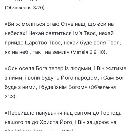
.
(Об’явлення 3:20)
«Ви ж моліться отак: Отче наш, що єси на
небесах! Нехай святиться Ім’я Твоє, нехай
прийде Царство Твоє, нехай буде воля Твоя,
як на небі, так і на землі»
.
(Матвія 6:9–10)
«Ось оселя Бога тепер із людьми, і Він житиме
з ними, і вони будуть Його народом, і Сам Бог
буде з ними, і буде їхнім Богом»
(Об’явлення
.
21:3)
«Перейшло панування над світом до Господа
нашого та до Христа Його, і Він зацарює на