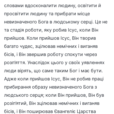
словами вдосконалити людину, освітити й
просвітити людину та прибрати місце
невизначеного Бога в людському серці. Це не
та стадія роботи, яку робив Ісус, коли Він
прийшов. Коли прийшов Ісус, Він творив
багато чудес, зцілював немічних і виганяв
бісів, і Він звершив роботу спокути через
розп’яття. Унаслідок цього у своїх уявленнях
люди вірять, що саме таким Бог і має бути.
Адже коли прийшов Ісус, Він не робив праці
прибирання образу невизначеного Бога з
людського серця; коли Він прийшов, Він був
розіп’ятий, Він зцілював немічних і виганяв
бісів, і Він поширював Євангеліє Царства