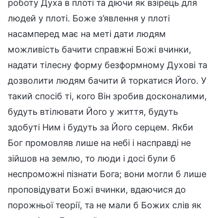
роботу Духа в плоті та діючи як взірець для
людей у плоті. Боже з’явлення у плоті
насамперед має на меті дати людям
можливість бачити справжні Божі вчинки,
надати тілесну форму безформному Духові та
дозволити людям бачити й торкатися Його. У
такий спосіб ті, кого Він зробив досконалими,
будуть втілювати Його у життя, будуть
здобуті Ним і будуть за Його серцем. Якби
Бог промовляв лише на небі і насправді не
зійшов на землю, то люди і досі були б
неспроможні пізнати Бога; вони могли б лише
проповідувати Божі вчинки, вдаючися до
порожньої теорії, та не мали б Божих слів як