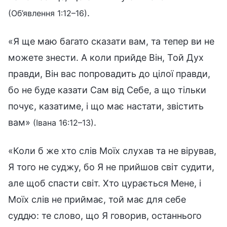
.
(Об’явлення 1:12–16)
«Я ще маю багато сказати вам, та тепер ви не
можете знести. А коли прийде Він, Той Дух
правди, Він вас попровадить до цілої правди,
бо не буде казати Сам від Себе, а що тільки
почує, казатиме, і що має настати, звістить
вам»
.
(Івана 16:12–13)
«Коли б же хто слів Моїх слухав та не вірував,
Я того не суджу, бо Я не прийшов світ судити,
але щоб спасти світ. Хто цурається Мене, і
Моїх слів не приймає, той має для себе
суддю: те слово, що Я говорив, останнього