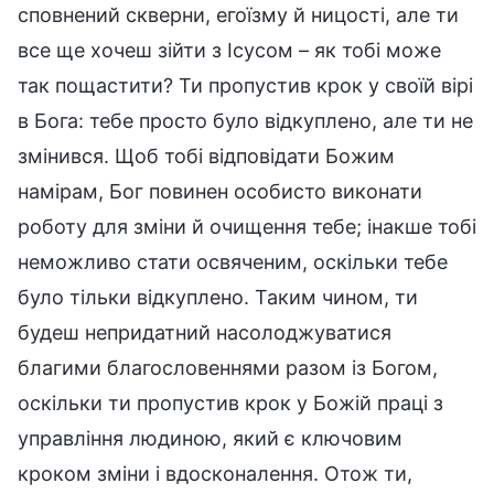
сповнений скверни, егоїзму й ницості, але ти
все ще хочеш зійти з Ісусом – як тобі може
так пощастити? Ти пропустив крок у своїй вірі
в Бога: тебе просто було відкуплено, але ти не
змінився. Щоб тобі відповідати Божим
намірам, Бог повинен особисто виконати
роботу для зміни й очищення тебе; інакше тобі
неможливо стати освяченим, оскільки тебе
було тільки відкуплено. Таким чином, ти
будеш непридатний насолоджуватися
благими благословеннями разом із Богом,
оскільки ти пропустив крок у Божій праці з
управління людиною, який є ключовим
кроком зміни і вдосконалення. Отож ти,