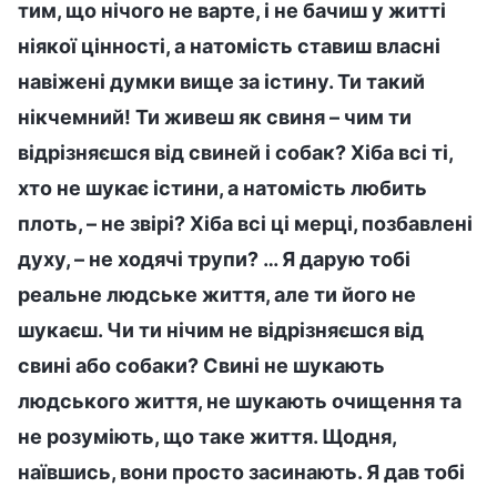
тим, що нічого не варте, і не бачиш у житті
ніякої цінності, а натомість ставиш власні
навіжені думки вище за істину. Ти такий
нікчемний! Ти живеш як свиня – чим ти
відрізняєшся від свиней і собак? Хіба всі ті,
хто не шукає істини, а натомість любить
плоть, – не звірі? Хіба всі ці мерці, позбавлені
духу, – не ходячі трупи? … Я дарую тобі
реальне людське життя, але ти його не
шукаєш. Чи ти нічим не відрізняєшся від
свині або собаки? Свині не шукають
людського життя, не шукають очищення та
не розуміють, що таке життя. Щодня,
наївшись, вони просто засинають. Я дав тобі