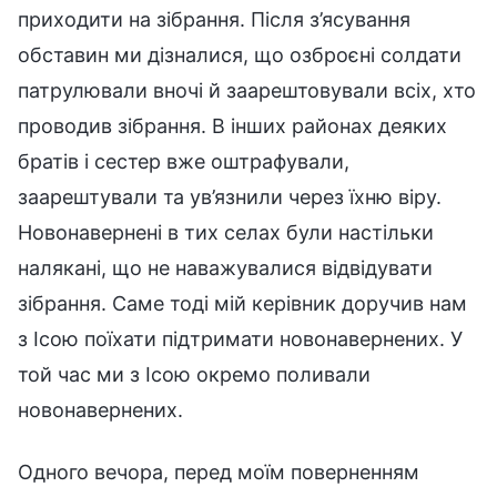
приходити на зібрання. Після з’ясування
обставин ми дізналися, що озброєні солдати
патрулювали вночі й заарештовували всіх, хто
проводив зібрання. В інших районах деяких
братів і сестер вже оштрафували,
заарештували та ув’язнили через їхню віру.
Новонавернені в тих селах були настільки
налякані, що не наважувалися відвідувати
зібрання. Саме тоді мій керівник доручив нам
з Ісою поїхати підтримати новонавернених. У
той час ми з Ісою окремо поливали
новонавернених.
Одного вечора, перед моїм поверненням