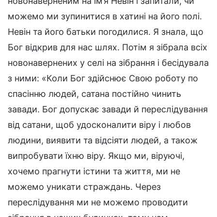
новонаверненим на ім’я Невін і запитали, чи
можемо ми зупинитися в хатині на його полі.
Невін та його батьки погодилися. Я знала, що
Бог відкрив для нас шлях. Потім я зібрала всіх
новонавернених у селі на зібрання і бесідувала
з ними: «Коли Бог здійснює Свою роботу по
спасінню людей, сатана постійно чинить
завади. Бог допускає завади й переслідування
від сатани, щоб удосконалити віру і любов
людини, виявити та відсіяти людей, а також
випробувати їхню віру. Якщо ми, віруючі,
хочемо прагнути істини та життя, ми не
можемо уникати страждань. Через
переслідування ми не можемо проводити