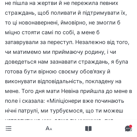
не пішла на жертви й не пережила певних
страждань, щоб поливати й підтримувати їх,
то ці новонавернені, ймовірно, не змогли б
міцно стояти самі по собі, а мене б
затаврували за переступ. Незалежно від того,
чи матимемо ми приймаючу родину, і чи
доведеться нам зазнавати страждань, я була
готова бути вірною своєму обов’язку й
виконувати відповідальність, покладену на
мене. Того дня мати Невіна прийшла до мене в
поле і сказала: «Міліціонери вже починають
нічні патрулі, ми турбуємося, що ти можеш
натрапити на них, адже ти чужинка, яка
ходить туди і назад у село». Я побесідувала з