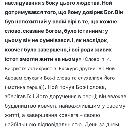
наслідування з боку цього людства. Ной
дотримувався того, що йому довірив Бог. Він
був непохитний у своїй вірі в те, що кожне
слово, сказане Богом, було істинним; у
цьому він не сумнівався. І, як наслідок,
ковчег було завершено, і всі роди живих
істот змогли жити на ньому
»
(Слово, т. 4.
Викриття антихристів. Екскурс другий. Як Ной і
Авраам слухали Божі слова та слухалися Його
. Ной почув Божі слова,
(частина перша))
зберігав їх і Його доручення в серці; він вважав
будівництво ковчега найважливішим у своєму
житті, а завершення ковчега – своєю
найбільшою відповідальністю. День за днем,