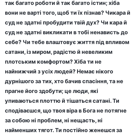
так багато роботи й так багато істин; хіба
вони не варті того, щоб ти їх пізнав? Чикара й
суд не здатні пробудити твій дух? Чи кара й
суд не здатні викликати в тобі ненависть до
себе? Чи тебе влаштовує життя під впливом
сатани, із миром, радістю й невеликим
плотським комфортом? Хіба ти не
найнижчий з усіх людей? Немає нікого
дурнішого за тих, хто бачив спасіння, та не
прагне його здобути; це люди, які
упиваються плоттю й тішаться сатані. Ти
сподіваєшся, що твоя віра в Бога не потягне
за собою ні проблем, ні нещасть, ні
найменших тягот. Ти постійно женешся за