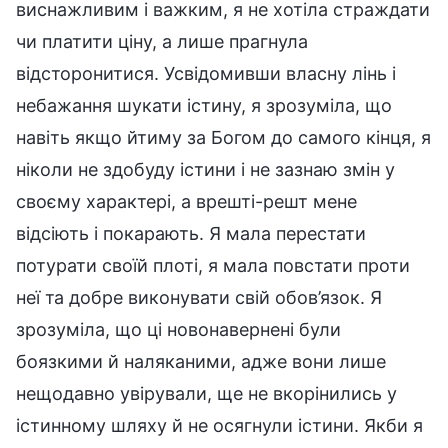
виснажливим і важким, я не хотіла страждати
чи платити ціну, а лише прагнула
відсторонитися. Усвідомивши власну лінь і
небажання шукати істину, я зрозуміла, що
навіть якщо йтиму за Богом до самого кінця, я
ніколи не здобуду істини і не зазнаю змін у
своєму характері, а врешті-решт мене
відсіють і покарають. Я мала перестати
потурати своїй плоті, я мала повстати проти
неї та добре виконувати свій обов’язок. Я
зрозуміла, що ці новонавернені були
боязкими й наляканими, адже вони лише
нещодавно увірували, ще не вкорінились у
істинному шляху й не осягнули істини. Якби я