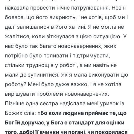
наказала провести нічне патрулювання. Невін
боявся, що його викриють, і не хотів, щоб ми і
далі залишалися в його хатині. Я не могла не
жалітися, коли зіткнулася з цією ситуацією. У
нас було так багато новонавернених, яких
потрібно було поливати і підтримувати,
стільки труднощів у роботі, а ми навіть не
мали де зупинитися. Як я мала виконувати цю
роботу? Мені було дуже важко, і я не хотіла
вирішувати проблеми новонавернених.
Пізніше одна сестра надіслала мені уривок із
Божих слів: «
Бо коли людина приймає те, що
Бог їй доручає, у Бога є стандарт для оцінки
того, добрі її вчинки чи погані, чи покорилася