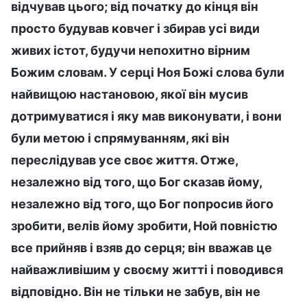
відчував цього; від початку до кінця він
просто будував ковчег і збирав усі види
живих істот, будучи непохитно вірним
Божим словам. У серці Ноя Божі слова були
найвищою настановою, якої він мусив
дотримуватися і яку мав виконувати, і вони
були метою і спрямуванням, які він
переслідував усе своє життя. Отже,
незалежно від того, що Бог сказав йому,
незалежно від того, що Бог попросив його
зробити, велів йому зробити, Ной повністю
все прийняв і взяв до серця; він вважав це
найважливішим у своєму житті і поводився
відповідно. Він не тільки не забув, він не