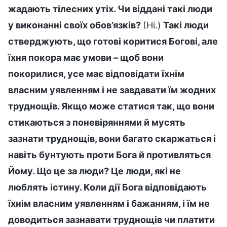
жадають тілесних утіх. Чи віддані такі люди
у виконанні своїх обов’язків?
(Ні.)
Такі люди
стверджують, що готові коритися Богові, але
їхня покора має умови – щоб вони
покорилися, усе має відповідати їхнім
власним уявленням і не завдавати їм жодних
труднощів. Якщо може статися так, що вони
стикаються з поневіряннями й мусять
зазнати труднощів, вони багато скаржаться і
навіть бунтують проти Бога й противляться
Йому. Що це за люди? Це люди, які не
люблять істину. Коли дії Бога відповідають
їхнім власним уявленням і бажанням, і їм не
доводиться зазнавати труднощів чи платити