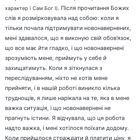
. Після прочитання Божих
характер і Сам Бог I)
слів я розмірковувала над собою: коли я
тільки почала підтримувати новонавернених,
мені здавалося, що я виконую свій обов’язок,
що все має йти гладко, і що новонавернені
зрозуміють мене, приймуть у себе й
захищатимуть. Коли я зіткнулася з
переслідуванням, ніхто не хотів мене
прийняти, і в нашій роботі виникло кілька
труднощів, я лише нарікала на те, яка в мене
важка ситуація, і що новонавернені не
прагнуть істини. Я відчувала, що ця робота
надто важка, і мені хотілося поїхати додому.
Коли прийшлося страждати й платити ціну, я