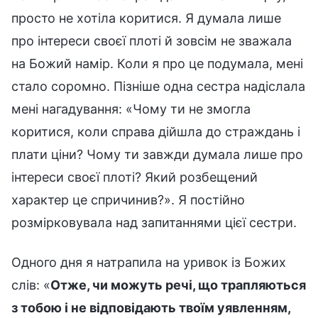
просто не хотіла коритися. Я думала лише
про інтереси своєї плоті й зовсім не зважала
на Божий намір. Коли я про це подумала, мені
стало соромно. Пізніше одна сестра надіслала
мені нагадування: «Чому ти не змогла
коритися, коли справа дійшла до страждань і
плати ціни? Чому ти завжди думала лише про
інтереси своєї плоті? Який розбещений
характер це спричинив?». Я постійно
розмірковувала над запитаннями цієї сестри.
Одного дня я натрапила на уривок із Божих
слів: «
Отже, чи можуть речі, що трапляються
з тобою і не відповідають твоїм уявленням,