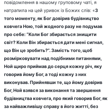
повідомлення в нашому груповому чаті, я
натрапила на цей уривок із Божих слів: «
З
того моменту, як Бог довірив будівництво
ковчега Ною, той жодного разу не подумав
про себе: “Коли Бог збирається знищити
світ? Коли Він збирається дати мені сигнал,
що Він це зробить?”. Замість того, щоб
розмірковувати над подібними питаннями,
Ной щиро приймав до серця кожну річ, яку
говорив йому Бог, а тоді кожну з них
виконував. Прийнявши те, що йому довірив
Бог, Ной взявся за виконання та звершення
будівництва ковчега, про який говорив Бог, як
за найважливішу справу в його житті, без