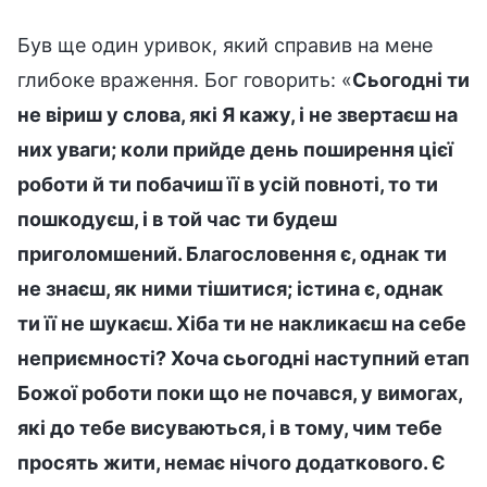
Був ще один уривок, який справив на мене
глибоке враження. Бог говорить: «
Сьогодні ти
не віриш у слова, які Я кажу, і не звертаєш на
них уваги; коли прийде день поширення цієї
роботи й ти побачиш її в усій повноті, то ти
пошкодуєш, і в той час ти будеш
приголомшений. Благословення є, однак ти
не знаєш, як ними тішитися; істина є, однак
ти її не шукаєш. Хіба ти не накликаєш на себе
неприємності? Хоча сьогодні наступний етап
Божої роботи поки що не почався, у вимогах,
які до тебе висуваються, і в тому, чим тебе
просять жити, немає нічого додаткового. Є