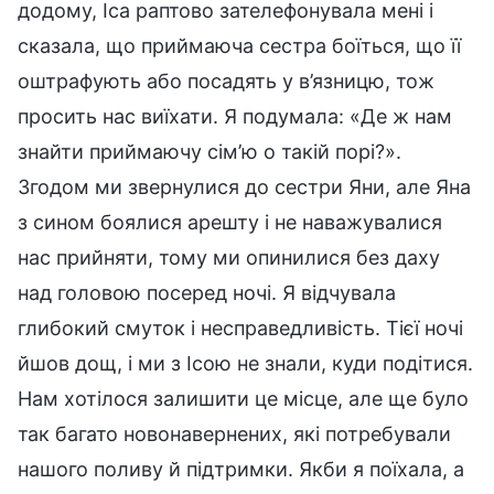
додому, Іса раптово зателефонувала мені і
сказала, що приймаюча сестра боїться, що її
оштрафують або посадять у в’язницю, тож
просить нас виїхати. Я подумала: «Де ж нам
знайти приймаючу сім’ю о такій порі?».
Згодом ми звернулися до сестри Яни, але Яна
з сином боялися арешту і не наважувалися
нас прийняти, тому ми опинилися без даху
над головою посеред ночі. Я відчувала
глибокий смуток і несправедливість. Тієї ночі
йшов дощ, і ми з Ісою не знали, куди подітися.
Нам хотілося залишити це місце, але ще було
так багато новонавернених, які потребували
нашого поливу й підтримки. Якби я поїхала, а