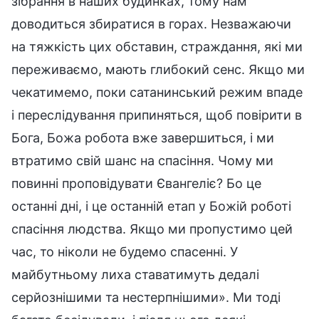
зібрання в наших будинках, тому нам
доводиться збиратися в горах. Незважаючи
на тяжкість цих обставин, страждання, які ми
переживаємо, мають глибокий сенс. Якщо ми
чекатимемо, поки сатанинський режим впаде
і переслідування припиняться, щоб повірити в
Бога, Божа робота вже завершиться, і ми
втратимо свій шанс на спасіння. Чому ми
повинні проповідувати Євангеліє? Бо це
останні дні, і це останній етап у Божій роботі
спасіння людства. Якщо ми пропустимо цей
час, то ніколи не будемо спасенні. У
майбутньому лиха ставатимуть дедалі
серйознішими та нестерпнішими». Ми тоді