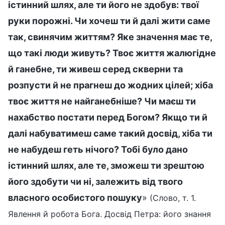
істинний шлях, але ти його не здобув: твої
руки порожні. Чи хочеш ти й далі жити саме
так, свинячим життям? Яке значення має те,
що такі люди живуть? Твоє життя жалюгідне
й ганебне, ти живеш серед скверни та
розпусти й не прагнеш до жодних цілей; хіба
твоє життя не найганебніше? Чи маєш ти
нахабство постати перед Богом? Якщо ти й
далі набуватимеш саме такий досвід, хіба ти
не набудеш геть нічого? Тобі було дано
істинний шлях, але те, зможеш ти зрештою
його здобути чи ні, залежить від твого
власного особистого пошуку
»
(Слово, т. 1.
Явлення й робота Бога. Досвід Петра: його знання