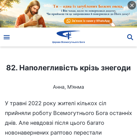
82. Наполегливість крізь знегоди
82. Наполегливість крізь знегоди
Анна, М’янма
У травні 2022 року жителі кількох сіл
прийняли роботу Всемогутнього Бога останніх
днів. Але невдовзі після цього багато
новонавернених раптово перестали