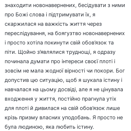
знаходити новонавернених, бесідувати з ними
про Божі слова і підтримувати їх, я
скаржилася на важкість життя через
переслідування, на боягузтво новонавернених
і просто хотіла покинути свій обов’язок та
піти. Щойно з’являлися труднощі, я одразу
починала думати про інтереси своєї плоті і
зовсім не мала жодної вірності чи покори. Бог
допустив цю ситуацію, щоб я шукала істину і
навчалася на цьому досвіді, але я не цінувала
входження у життя, постійно прагнула утіх
для плоті й дивилася на свій обов’язок лише
крізь призму власних уподобань. Я просто не
була людиною, яка любить істину.