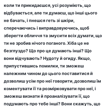
коли ти прикидаєшся, усі розуміють, що
відбувається, але ти думаєш, що інші цього
не бачать, і пнешся геть зі шкіри,
сперечаючись і виправдовуючись, щоб
зберегти обличчя та змусити всіх думати, що
ти не зробив нічого поганого. Хіба це не
безглуздо? Що про це думають інші? Що
вони відчувають? Нудоту й огиду. Якщо,
припустившись помилки, ти зможеш
належним чином до цього поставитися й
дозволиш усім про неї говорити, дозволиш їм
коментувати її та розмірковувати про неї, і
зможеш визнати й проаналізувати її, що
подумають про тебе інші? Вони скажуть, що