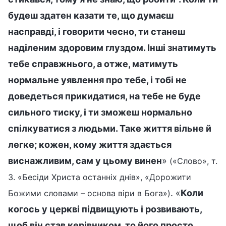
будеш здатен казати те, що думаєш
насправді, і говорити чесно, ти станеш
наділеним здоровим глуздом. Інші знатимуть
тебе справжнього, а отже, матимуть
нормальне уявлення про тебе, і тобі не
доведеться прикидатися, на тебе не буде
сильного тиску, і ти зможеш нормально
спілкуватися з людьми. Таке життя вільне й
легке; кожен, кому життя здається
виснажливим, сам у цьому винен
»
(«Слово», т.
3. «Бесіди Христа останніх днів», «Дорожити
. «
Коли
Божими словами – основа віри в Бога»)
когось у церкві підвищують і розвивають,
щоб він став керівником, то його просто