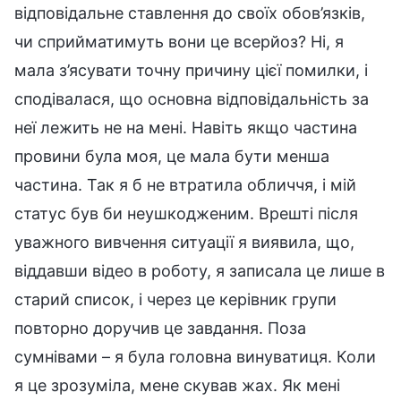
відповідальне ставлення до своїх обов’язків,
чи сприйматимуть вони це всерйоз? Ні, я
мала з’ясувати точну причину цієї помилки, і
сподівалася, що основна відповідальність за
неї лежить не на мені. Навіть якщо частина
провини була моя, це мала бути менша
частина. Так я б не втратила обличчя, і мій
статус був би неушкодженим. Врешті після
уважного вивчення ситуації я виявила, що,
віддавши відео в роботу, я записала це лише в
старий список, і через це керівник групи
повторно доручив це завдання. Поза
сумнівами – я була головна винуватиця. Коли
я це зрозуміла, мене скував жах. Як мені