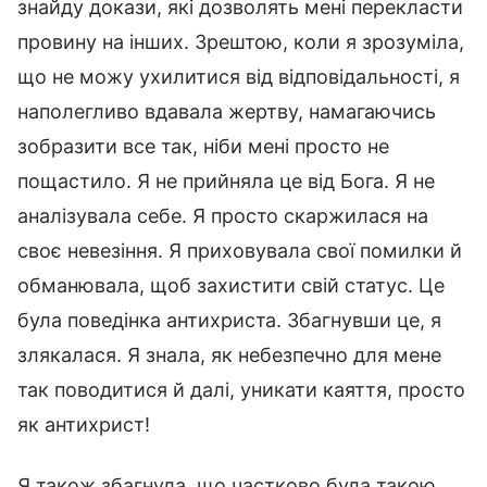
знайду докази, які дозволять мені перекласти
провину на інших. Зрештою, коли я зрозуміла,
що не можу ухилитися від відповідальності, я
наполегливо вдавала жертву, намагаючись
зобразити все так, ніби мені просто не
пощастило. Я не прийняла це від Бога. Я не
аналізувала себе. Я просто скаржилася на
своє невезіння. Я приховувала свої помилки й
обманювала, щоб захистити свій статус. Це
була поведінка антихриста. Збагнувши це, я
злякалася. Я знала, як небезпечно для мене
так поводитися й далі, уникати каяття, просто
як антихрист!
Я також збагнула, що частково була такою