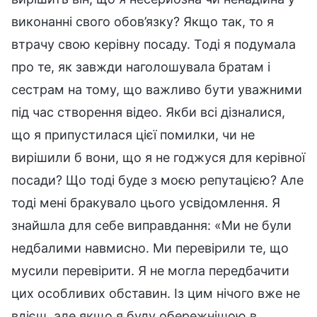
виконанні свого обов’язку? Якщо так, то я
втрачу свою керівну посаду. Тоді я подумала
про те, як завжди наголошувала братам і
сестрам на тому, що важливо бути уважними
під час створення відео. Якби всі дізналися,
що я припустилася цієї помилки, чи не
вирішили б вони, що я не годжуся для керівної
посади? Що тоді буде з моєю репутацією? Але
тоді мені бракувало цього усвідомлення. Я
знайшла для себе виправдання: «Ми не були
недбалими навмисно. Ми перевірили те, що
мусили перевірити. Я не могла передбачити
цих особливих обставин. Із цим нічого вже не
вдієш, але якщо я буду обережнішою в