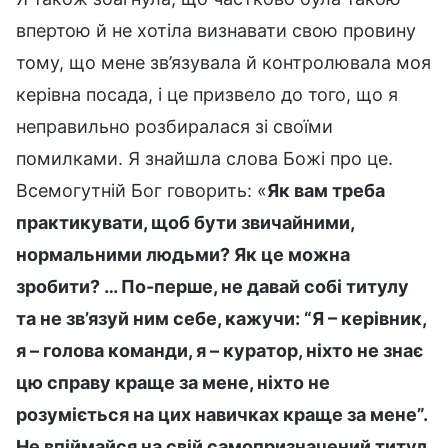
впертою й не хотіла визнавати свою провину
тому, що мене зв’язувала й контролювала моя
керівна посада, і це призвело до того, що я
неправильно розбиралася зі своїми
помилками. Я знайшла слова Божі про це.
Всемогутній Бог говорить: «
Як вам треба
практикувати, щоб бути звичайними,
нормальними людьми? Як це можна
зробити? … По-перше, не давай собі титулу
та не зв’язуй ним себе, кажучи: “Я – керівник,
я – голова команди, я – куратор, ніхто не знає
цю справу краще за мене, ніхто не
розуміється на цих навичках краще за мене”.
Не впіймайся на свій самопризначений титул.