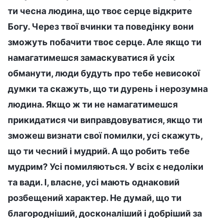
ти чесна людина, що твоє серце відкрите
Богу. Через твої вчинки та поведінку вони
зможуть побачити твоє серце. Але якщо ти
намагатимешся замаскуватися й усіх
обманути, люди будуть про тебе невисокої
думки та скажуть, що ти дурень і нерозумна
людина. Якщо ж ти не намагатимешся
прикидатися чи виправдовуватися, якщо ти
зможеш визнати свої помилки, усі скажуть,
що ти чесний і мудрий. А що робить тебе
мудрим? Усі помиляються. У всіх є недоліки
та вади. І, власне, усі мають однаковий
розбещений характер. Не думай, що ти
благородніший, досконаліший і добріший за