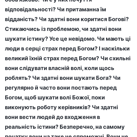
відповідальності? Чи притаманна їм
відданість? Чи здатні вони коритися Богові?
Стикаючись із проблемою, чи здатні вони
шукати істину? Усе це невідомо. Чи мають ці
люди в серці страх перед Богом? І наскільки
великий їхній страх перед Богом? Чи схильні
вони слідувати власній волі, коли щось
роблять? Чи здатні вони шукати Бога? Чи
регулярно й часто вони постають перед
Богом, щоб шукати волі Божої, поки
виконують роботу керівників? Чи здатні
вони вести людей до входження в
реальність істини? Безперечно, на самому
початку вони на таке не спроможні. Вони не