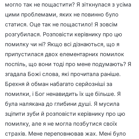
могло так не пощастити? Я зіткнулася з усіма
цими проблемами, яких не повинно було
статися. Оце так не пощастило! Я зовсім
розгубилася. Розповісти керівнику про цю
помилку чи ні? Якщо всі дізнаються, що я
припустилася двох елементарних помилок
поспіль, що вони тоді про мене подумають? Я
згадала Божі слова, які прочитала раніше.
Брехня й обман набагато серйозніші за
помилки, і Бог ненавидить їх ще більше. Я
була налякана до глибини душі. Я мусила
зціпити зуби й розповісти керівнику про цю
помилку, але я не могла позбутися своїх
страхів. Мене переповнював жах. Мені було