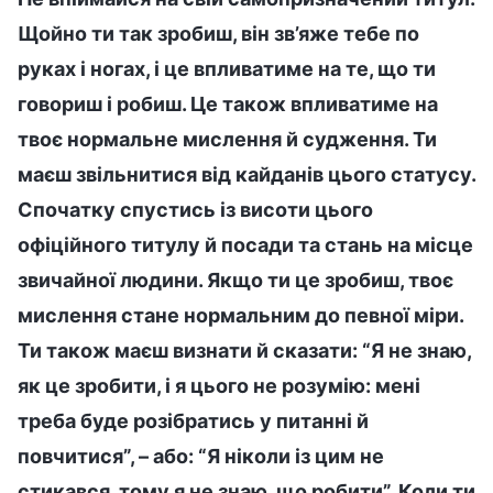
Щойно ти так зробиш, він зв’яже тебе по
руках і ногах, і це впливатиме на те, що ти
говориш і робиш. Це також впливатиме на
твоє нормальне мислення й судження. Ти
маєш звільнитися від кайданів цього статусу.
Спочатку спустись із висоти цього
офіційного титулу й посади та стань на місце
звичайної людини. Якщо ти це зробиш, твоє
мислення стане нормальним до певної міри.
Ти також маєш визнати й сказати: “Я не знаю,
як це зробити, і я цього не розумію: мені
треба буде розібратись у питанні й
повчитися”, – або: “Я ніколи із цим не
стикався, тому я не знаю, що робити”. Коли ти