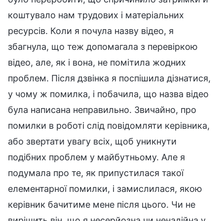
коштувало нам трудових і матеріальних
ресурсів. Коли я почула назву відео, я
збагнула, що теж допомагала з перевіркою
відео, але, як і вона, не помітила жодних
проблем. Після дзвінка я поспішила дізнатися,
у чому ж помилка, і побачила, що назва відео
була написана неправильно. Звичайно, про
помилки в роботі слід повідомляти керівника,
або звертати увагу всіх, щоб уникнути
подібних проблем у майбутньому. Але я
подумала про те, як припустилася такої
елементарної помилки, і замислилася, якою
керівник бачитиме мене після цього. Чи не
вирішить він, що я несерйозна чи ненадійна у