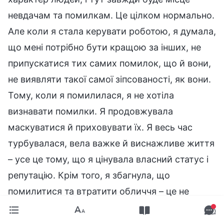
невдачам та помилкам. Це цілком нормально.
Але коли я стала керувати роботою, я думала,
що мені потрібно бути кращою за інших, не
припускатися тих самих помилок, що й вони,
не виявляти такої самої зіпсованості, як вони.
Тому, коли я помилилася, я не хотіла
визнавати помилки. Я продовжувала
маскуватися й приховувати їх. Я весь час
турбувалася, вела важке й виснажливе життя
– усе це тому, що я цінувала власний статус і
репутацію. Крім того, я збагнула, що
помилитися та втратити обличчя – це не
обов’язково погано. Точно, як сказано в
словах Божих: «
Пошитися в дурні – це добре.