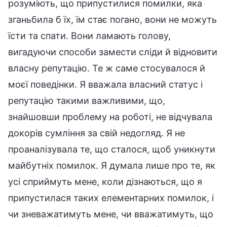
розуміють, що припустилися помилки, яка
зганьбила б їх, їм стає погано, вони не можуть
їсти та спати. Вони ламають голову,
вигадуючи способи замести сліди й відновити
власну репутацію. Те ж саме стосувалося й
моєї поведінки. Я вважала власний статус і
репутацію такими важливими, що,
знайшовши проблему на роботі, не відчувала
докорів сумління за свій недогляд. Я не
проаналізувала те, що сталося, щоб уникнути
майбутніх помилок. Я думала лише про те, як
усі сприймуть мене, коли дізнаються, що я
припустилася таких елементарних помилок, і
чи зневажатимуть мене, чи вважатимуть, що