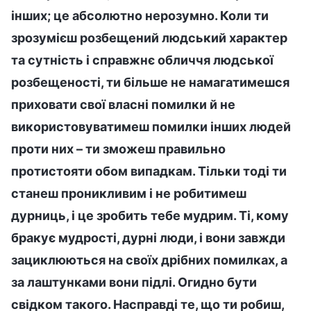
інших; це абсолютно нерозумно. Коли ти
зрозумієш розбещений людський характер
та сутність і справжнє обличчя людської
розбещеності, ти більше не намагатимешся
приховати свої власні помилки й не
використовуватимеш помилки інших людей
проти них – ти зможеш правильно
протистояти обом випадкам. Тільки тоді ти
станеш проникливим і не робитимеш
дурниць, і це зробить тебе мудрим. Ті, кому
бракує мудрості, дурні люди, і вони завжди
зациклюються на своїх дрібних помилках, а
за лаштунками вони підлі. Огидно бути
свідком такого. Насправді те, що ти робиш,