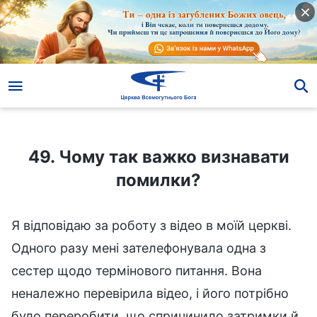
49. Чому так важко визнавати помилки?
49. Чому так важко визнавати
помилки?
Я відповідаю за роботу з відео в моїй церкві.
Одного разу мені зателефонувала одна з
сестер щодо термінового питання. Вона
неналежно перевірила відео, і його потрібно
було переробити, що спричинило затримки й