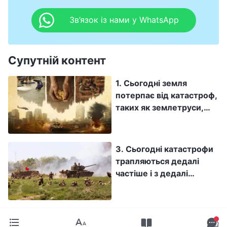
Зв’язок із нами у WhatsApp
Супутній контент
1. Сьогодні земля
потерпає від катастроф,
таких як землетруси,
голод, епідемії, повені
та посухи. Ці
катастрофи стають
3. Сьогодні катастрофи
дедалі масштабнішими
трапляються дедалі
та забирають дедалі
частіше і з дедалі
більше життів. Бог
тяжчими наслідками. Ці
любить людину та
ознаки вказують на те,
спасає її, то чому ж Він
що ось-ось почнуться
має обрушувати на неї
великі катастрофи