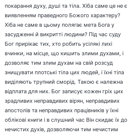
покарання духу, душі та тіла. Хіба саме це не є
виявленням праведного Божого характеру?
Хіба не саме в цьому полягає мета Бога у
засудженні й викритті людини? Під час суду
Бог прирікає тих, хто робить усілякі лихі
вчинки, на місце, що кишить злими духами, і
дозволяє тим злим духам на свій розсуд
знищувати плотські тіла цих людей, і їхні тіла
виділяють трупний сморід. Такою є належна
відплата для них. Бог записує кожен гріх цих
зрадливих неправдивих вірян, неправдивих
апостолів та неправдивих працівників у їхні
облікові книги і в слушний час Він скидає їх до
нечистих духів, дозволяючи тим нечистим