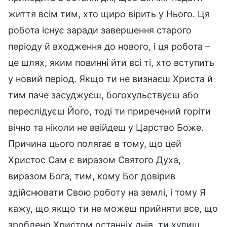
життя всім тим, хто щиро вірить у Нього. Ця
робота існує заради завершення старого
періоду й входження до нового, і ця робота –
це шлях, яким повинні йти всі ті, хто вступить
у новий період. Якщо ти не визнаєш Христа й
тим паче засуджуєш, богохульствуєш або
переслідуєш Його, тоді ти приречений горіти
вічно та ніколи не ввійдеш у Царство Боже.
Причина цього полягає в тому, що цей
Христос Сам є виразом Святого Духа,
виразом Бога, тим, кому Бог довірив
здійснювати Свою роботу на землі, і тому Я
кажу, що якщо ти не можеш прийняти все, що
зроблено Христом останніх днів, ти хулиш