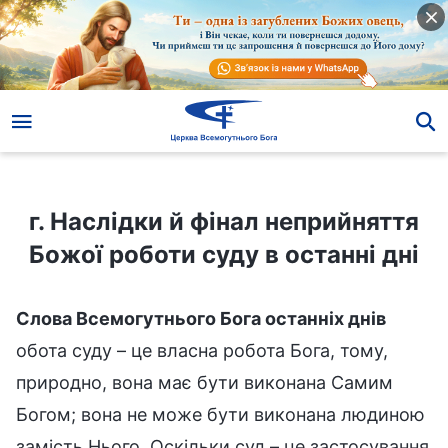
г. Наслідки й фінал неприйняття Божої роботи суду в останні дні
г. Наслідки й фінал неприйняття
Божої роботи суду в останні дні
Слова Всемогутнього Бога останніх днів
обота суду – це власна робота Бога, тому,
природно, вона має бути виконана Самим
Богом; вона не може бути виконана людиною
замість Нього. Оскільки суд – це застосування