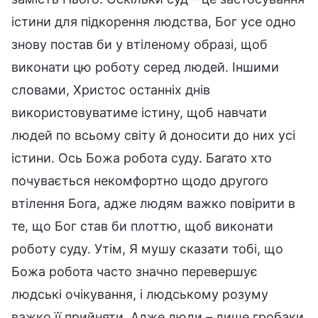
істини для підкорення людства, Бог усе одно
знову постав би у втіленому образі, щоб
виконати цю роботу серед людей. Іншими
словами, Христос останніх днів
використовуватиме істину, щоб навчати
людей по всьому світу й доносити до них усі
істини. Ось Божа робота суду. Багато хто
почувається некомфортно щодо другого
втілення Бога, адже людям важко повірити в
те, що Бог став би плоттю, щоб виконати
роботу суду. Утім, Я мушу сказати тобі, що
Божа робота часто значно перевершує
людські очікування, і людському розуму
важко її прийняти. Адже люди – лише гробаки