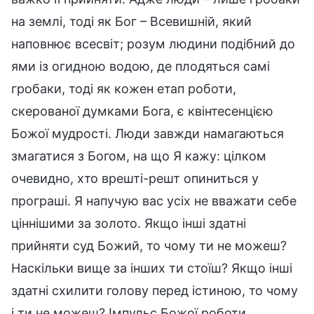
на землі, тоді як Бог – Всевишній, який
наповнює всесвіт; розум людини подібний до
ями із огидною водою, де плодяться самі
гробаки, тоді як кожен етап роботи,
скерованої думками Бога, є квінтесенцією
Божої мудрості. Люди завжди намагаються
змагатися з Богом, на що Я кажу: цілком
очевидно, хто врешті-решт опиниться у
програші. Я напучую вас усіх не вважати себе
ціннішими за золото. Якщо інші здатні
прийняти суд Божий, то чому ти не можеш?
Наскільки вище за інших ти стоїш? Якщо інші
здатні схилити голову перед істиною, то чому
і ти не можеш? Імпульс Божої роботи