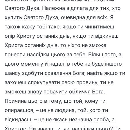
Святого Духа. Належна відплата для тих, хто
хулить Святого Духа, очевидна для всіх. Я
також кажу тобі таке: якщо ти чинитимеш
опір Христу останніх днів, якщо ти відкинеш
Христа останніх днів, то ніхто не зможе
понести наслідки цього за тебе. Більш того, з
цього моменту й надалі в тебе не буде іншого
шансу здобути схвалення Бога; навіть якщо ти
захочеш спокутувати свою провину, ти не
зможеш знову побачити обличчя Бога.
Причина цього в тому, що той, кому ти
опираєшся, – це не людина, той, кого ти
відкидаєш, – це не якась незначна особа, а
Христос. Чи знаєш ти, які наслідки цього? Ти