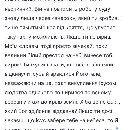
неспинний. Він не повторить роботу суду
знову лише через «внесок», який ти зробив, і
ти не тямитимешся від каяття, що упустив
таку гарну можливість. Якщо ти не віриш
Моїм словам, тоді просто зачекай, поки
великий білий престол на небі винесе тобі
вирок! Ти мусиш знати, що всі ізраїльтяни
відкинули Ісуса й зреклися Його, але,
незважаючи на це, факт викуплення Ісусом
людства однаково поширився по всьому
всесвіту й аж до країв землі. Хіба це не факт,
який Бог здійснив віддавна? Якщо ти досі
чекаєш, що Ісус забере тебе на небеса, то Я
a
скажу, що ти – впертий шматок сухостою.