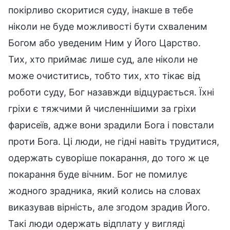
покірливо скоритися суду, інакше в тебе
ніколи не буде можливості бути схваленим
Богом або уведеним Ним у Його Царство.
Тих, хто приймає лише суд, але ніколи не
може очиститись, тобто тих, хто тікає від
роботи суду, Бог назавжди відцурається. Їхні
гріхи є тяжчими й численнішими за гріхи
фарисеїв, адже вони зрадили Бога і повстали
проти Бога. Ці люди, не гідні навіть трудитися,
одержать суворіше покарання, до того ж це
покарання буде вічним. Бог не помилує
жодного зрадника, який колись на словах
виказував вірність, але згодом зрадив Його.
Такі люди одержать відплату у вигляді