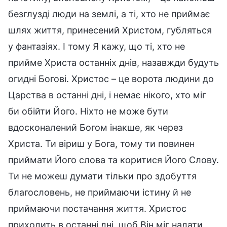
безглузді люди на землі, а ті, хто не приймає
шлях життя, принесений Христом, губляться
у фантазіях. І тому Я кажу, що ті, хто не
прийме Христа останніх днів, назавжди будуть
огидні Богові. Христос – це ворота людини до
Царства в останні дні, і немає нікого, хто міг
би обійти Його. Ніхто не може бути
вдосконалений Богом інакше, як через
Христа. Ти віриш у Бога, тому ти повинен
приймати Його слова та коритися Його Слову.
Ти не можеш думати тільки про здобуття
благословень, не приймаючи істину й не
приймаючи постачання життя. Христос
приходить в останні дні, щоб Він міг надати