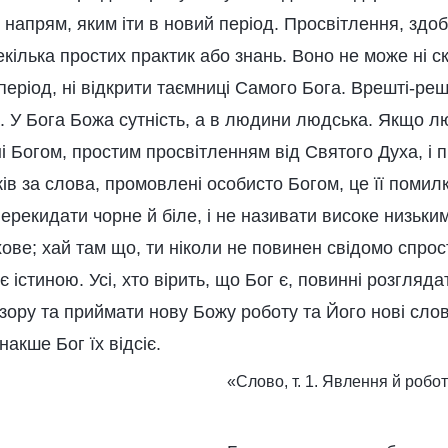
 напрям, яким іти в новий період. Просвітлення, здо
кілька простих практик або знань. Воно не може ні с
еріод, ні відкрити таємниці Самого Бога. Врешті-решт
 У Бога Божа сутність, а в людини людська. Якщо 
і Богом, простим просвітленням від Святого Духа, і 
ків за слова, промовлені особисто Богом, це її помил
ерекидати чорне й біле, і не називати високе низьким
ове; хай там що, ти ніколи не повинен свідомо спрос
 є істиною. Усі, хто вірить, що Бог є, повинні розгляд
зору та приймати нову Божу роботу та Його нові слов
інакше Бог їх відсіє.
«Слово, т. 1. Явлення й роб