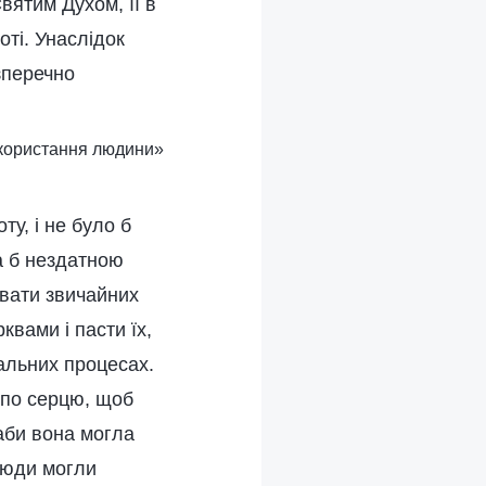
вятим Духом, її в
боті. Унаслідок
зперечно
икористання людини»
ту, і не було б
а б нездатною
увати звичайних
вами і пасти їх,
вальних процесах.
 по серцю, щоб
 аби вона могла
люди могли