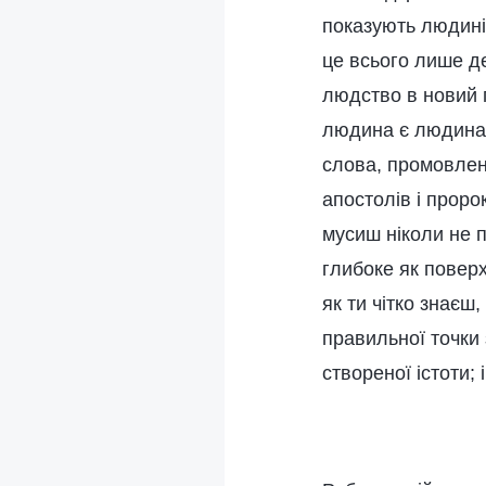
показують людині
це всього лише де
людство в новий п
людина є людина.
слова, промовлен
апостолів і проро
мусиш ніколи не п
глибоке як поверх
як ти чітко знаєш,
правильної точки 
створеної істоти; 