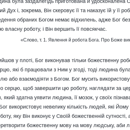
дина була заздалегідь приготована й удосконалена С
 Дух і, зокрема, Він скеровує її та наказує їй у її ро
едення обраних Богом немає відхилень, адже Бог бе
ю власну роботу, і Він вершить її повсякчас.
«Слово, т. 1. Явлення й робота Бога. Про Боже в
ийшов у плоті, Бог виконував тільки божественну робо
рцю, які б працювали з Ним у згоді, тоді людина бул
олю або взаємодіяти з Богом. Бог мусить використов
о серцю, щоб завершити цю роботу, наглядати за церк
, який здатна уявити людина, її мозок, у своїх пізна
Бог використовує невелику кількість людей, які Йому
оту, яку Він виконує у Своїй божественній сутності,
перетворити божественну мову на мову людську, аби 