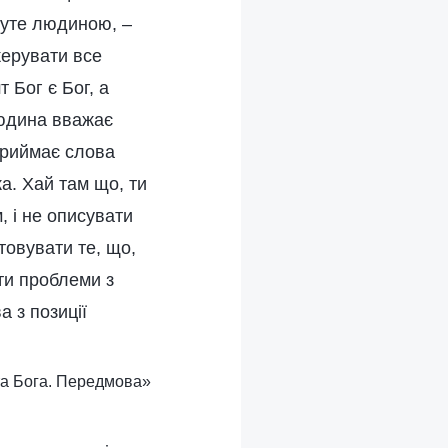
буте людиною, –
керувати все
 Бог є Бог, а
людина вважає
приймає слова
ка. Хай там що, ти
, і не описувати
товувати те, що,
ати проблеми з
а з позиції
ота Бога. Передмова»