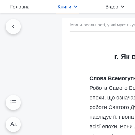
Головна
Книги
Відео
Істини-реальності, у які мусять у
г. Як
Слова Всемогутн
Робота Самого Бо
епохи, що означа
роботи Святого Ду
наслідує її, і во
всієї епохи. Вони