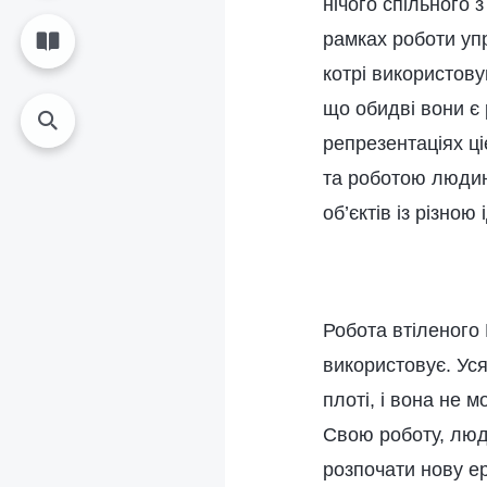
нічого спільного 
рамках роботи уп
котрі використову
що обидві вони є 
репрезентаціях ці
та роботою людин
об’єктів із різно
Робота втіленого Б
використовує. Ус
плоті, і вона не 
Свою роботу, люд
розпочати нову е