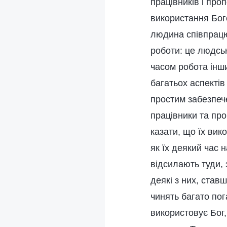
працівників і проп
використання Бого
людина співпрацює
роботи: це людсь
часом робота інш
багатьох аспекті
простим забезпеч
працівники та про
казати, що їх вик
як їх деякий час 
відсилають туди, 
деякі з них, став
чинять багато пог
використовує Бог