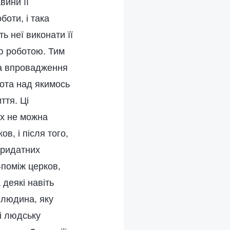
вини її
боти, і така
ь неї виконати її
ю роботою. Тим
та впровадження
бота над якимось
ття. Ці
их не можна
в, і після того,
придатних
-поміж церков,
деякі навіть
 людина, яку
і людську