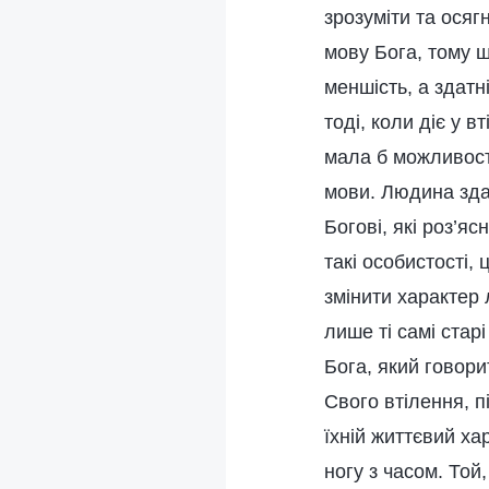
зрозуміти та осягн
мову Бога, тому 
меншість, а здатн
тоді, коли діє у 
мала б можливост
мови. Людина зда
Богові, які роз’я
такі особистості,
змінити характер 
лише ті самі стар
Бога, який говори
Свого втілення, п
їхній життєвий ха
ногу з часом. Той,