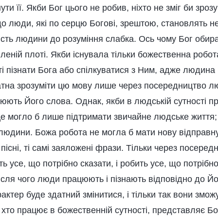
ути її. Якби Бог цього не робив, ніхто не зміг би зро
що люди, які по серцю Богові, зрештою, становлять н
ість людини до розуміння слабка. Ось чому Бог обир
втіленій плоті. Якби існувала тільки божественна робо
і пізнати Бога або спілкуватися з Ним, адже людина 
тна зрозуміти цю мову лише через посередництво л
снюють Його слова. Однак, якби в людській сутності
 це могло б лише підтримати звичайне людське життя;
людини. Божа робота не могла б мати нову відправну
і пісні, ті самі заяложені фрази. Тільки через посеред
ть усе, що потрібно сказати, і робить усе, що потрібн
ісля чого люди працюють і пізнають відповідно до Йог
рактер буде здатний змінитися, і тільки так вони змож
 хто працює в божественній сутності, представляє Бога