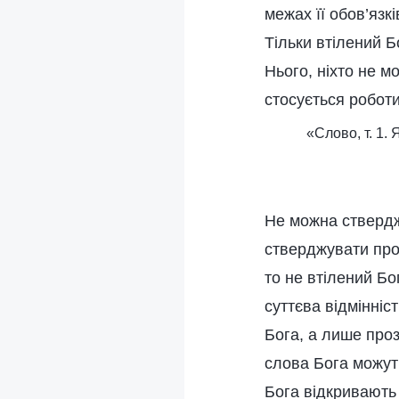
межах її обов’язк
Тільки втілений Б
Нього, ніхто не м
стосується роботи
«Слово, т. 1.
Не можна ствердж
стверджувати про
то не втілений Бо
суттєва відмінніс
Бога, а лише про
слова Бога можут
Бога відкривають