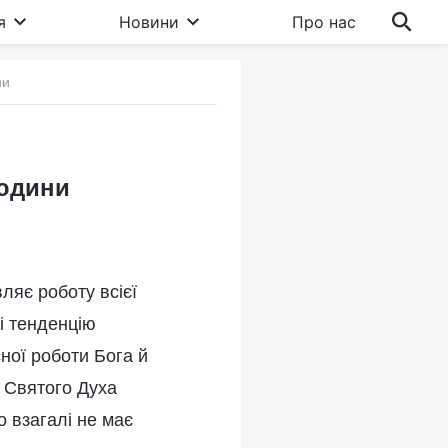
я
Новини
Про нас
ни
людини
ляє роботу всієї
і тенденцію
сної роботи Бога й
и Святого Духа
о взагалі не має