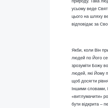
природу. Така лю
усьому веде Святий
цього на шляху в
відповідає за Сво
Якби, коли Він пр
людей по Його се
зрозуміти Божу в
людей, які Йому п
щоб досягти рівня
Іншими словами, 
«витлумачити» роб
бути відкрита – 