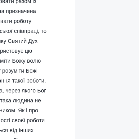
ювати разом із
на призначена
увати роботу
ької співпраці, то
яку Святий Дух
ористовує цю
зуміти Божу волю
 розуміти Божі
ання такої роботи.
, через якого Бог
 така людина не
ником. Як і про
ості своєї роботи
ься від інших