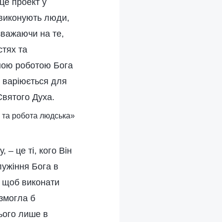
це проект у
 виконують люди,
зважаючи на те,
стях та
асною роботою Бога
, варіюється для
Святого Духа.
а та робота людська»
 – це ті, кого Він
лужіння Бога в
, щоб виконати
змогла б
ього лише в