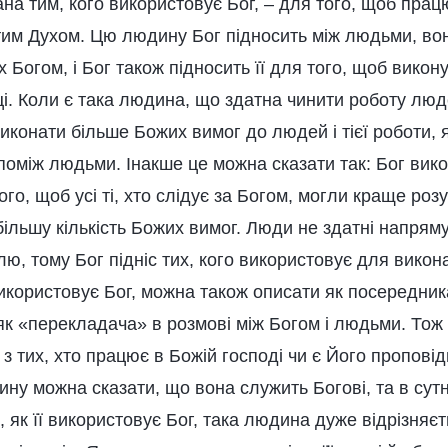
на тим, кого використовує Бог, – для того, щоб прац
им Духом. Цю людину Бог підносить між людьми, во
х Богом, і Бог також підносить її для того, щоб викон
і. Коли є така людина, що здатна чинити роботу людс
иконати більше Божих вимог до людей і тієї роботи, 
поміж людьми. Інакше це можна сказати так: Бог вик
го, щоб усі ті, хто слідує за Богом, могли краще ро
ільшу кількість Божих вимог. Люди не здатні напряму
ю, тому Бог підніс тих, кого використовує для викон
икористовує Бог, можна також описати як посередника
як «перекладача» в розмові між Богом і людьми. Тож
з тих, хто працює в Божій господі чи є Його проповід
ину можна сказати, що вона служить Богові, та в сутн
, як її використовує Бог, така людина дуже відрізняєт