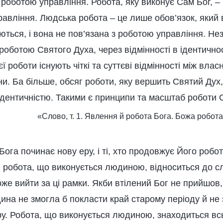
з роботою управління. Робота, яку виконує Сам Бог, – 
равління. Людська робота – це лише обов’язок, який
ються, і вона не пов’язана з роботою управління. Не
роботою Святого Духа, через відмінності в ідентично
єї роботи існують чіткі та суттєві відмінності між вл
и. Ба більше, обсяг роботи, яку вершить Святий Дух
ю ідентичністю. Такими є принципи та масштаб роботи 
«Слово, т. 1. Явлення й робота Бога. Божа робот
ога починає нову еру, і ті, хто продовжує Його роботу,
я робота, що виконується людиною, відноситься до с
може вийти за ці рамки. Якби втілений Бог не прийшов
ина не змогла б покласти край старому періоду й не 
ру. Робота, що виконується людиною, знаходиться вс