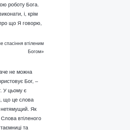
бою роботу Бога.
иконати, і, крім
 про що Я говорю,
не спасіння втіленим
Богом»
паче не можна
ристовує Бог, –
. У цьому є
ш, що це слова
о нетямущий. Як
 Слова втіленого
таємниці та