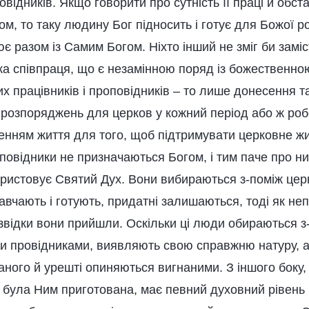
овідників. Якщо говорити про сутність її праці й обста
м, то таку людину Бог підносить і готує для Божої ро
 разом із Самим Богом. Ніхто інший не зміг би заміст
ка співпраця, що є незамінною поряд із божественно
их працівників і проповідників – то лише донесення 
в розпоряджень для церков у кожний період або ж ро
енням життя для того, щоб підтримувати церковне жи
повідники не призначаються Богом, і тим паче про н
ористовує Святий Дух. Вони вибираються з-поміж церко
навчають і готують, придатні залишаються, тоді як не
звідки вони прийшли. Оскільки ці люди обираються з
ши провідниками, виявляють свою справжню натуру, а 
аного й урешті опиняються вигнаними. З іншого боку,
, була Ним приготована, має певний духовний рівень 