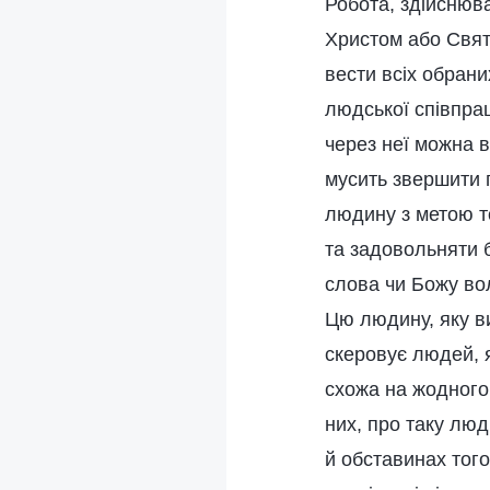
Робота, здійснюва
Христом або Свят
вести всіх обрани
людської співпрац
через неї можна в
мусить звершити 
людину з метою то
та задовольняти б
слова чи Божу вол
Цю людину, яку в
скеровує людей, 
схожа на жодного 
них, про таку люд
й обставинах того