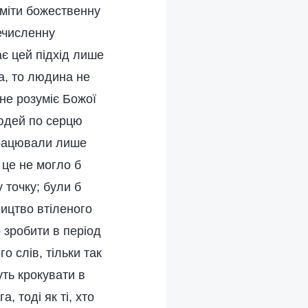
зуміти божественну
ечисленну
ає цей підхід лише
та, то людина не
не розуміє Божої
юдей по серцю
 працювали лише
 це не могло б
 точку; були б
ництво втіленого
о зробити в період
о слів, тільки так
уть крокувати в
, тоді як ті, хто