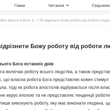
Гімни
Читання
Свідченн
війти віруючі в Бога
г. Як відрізнити Божу роботу від роботи люди
 відрізнити Божу роботу від роботи 
ього Бога останніх днів
га включає роботу всього людства, а також представ
є, що власна робота Бога представляє кожен стимул 
ха, тоді як робота апостолів відбувається після вла
на не керує епохою та не представляє тенденції робот
 лише виконують роботу, яку має виконати людина, щ