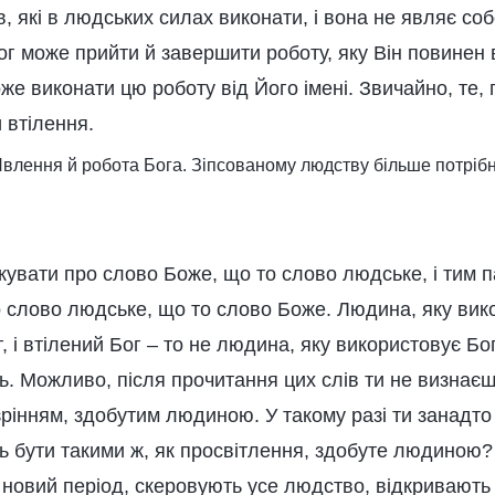
ів, які в людських силах виконати, і вона не являє со
ог може прийти й завершити роботу, яку Він повинен в
оже виконати цю роботу від Його імені. Звичайно, те,
 втілення.
 Явлення й робота Бога. Зіпсованому людству більше потріб
увати про слово Боже, що то слово людське, і тим 
 слово людське, що то слово Боже. Людина, яку вико
г, і втілений Бог – то не людина, яку використовує Бог
ть. Можливо, після прочитання цих слів ти не визнає
зрінням, здобутим людиною. У такому разі ти занадт
ь бути такими ж, як просвітлення, здобуте людиною?
 новий період, скеровують усе людство, відкривають 