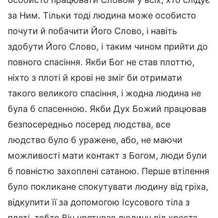
за Ним. Тільки тоді людина може особисто
почути й побачити Його Слово, і навіть
здобути Його Слово, і таким чином прийти до
повного спасіння. Якби Бог не став плоттю,
ніхто з плоті й крові не зміг би отримати
такого великого спасіння, і жодна людина не
була б спасенною. Якби Дух Божий працював
безпосередньо посеред людства, все
людство було б уражене, або, не маючи
можливості мати контакт з Богом, люди були
б повністю захоплені сатаною. Перше втілення
було покликане спокутувати людину від гріха,
відкупити її за допомогою Ісусового тіла з
плоті, тобто Він урятував людину від хреста,