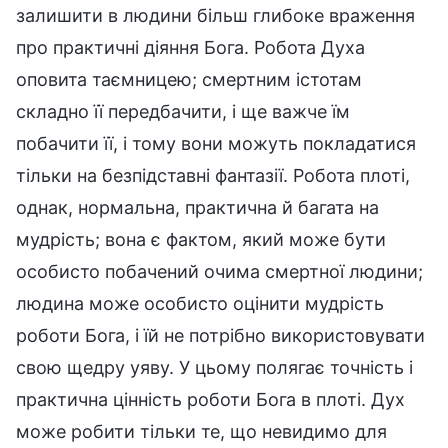
залишити в людини більш глибоке враження
про практичні діяння Бога. Робота Духа
оповита таємницею; смертним істотам
складно її передбачити, і ще важче їм
побачити її, і тому вони можуть покладатися
тільки на безпідставні фантазії. Робота плоті,
однак, нормальна, практична й багата на
мудрість; вона є фактом, який може бути
особисто побачений очима смертної людини;
людина може особисто оцінити мудрість
роботи Бога, і їй не потрібно використовувати
свою щедру уяву. У цьому полягає точність і
практична цінність роботи Бога в плоті. Дух
може робити тільки те, що невидимо для