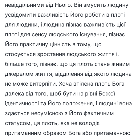
невіддільними від Нього. Він змусить людину
усвідомити важливість Його роботи в плоті
для людини, і людина пізнає важливість цієї
плоті для сенсу людського існування, пізнає
Його практичну цінність в тому, що
стосується зростання людського життя і,
більше того, пізнає, що ця плоть стане живим
джерелом життя, відділення від якого людина
не може витерпіти. Хоча втілена плоть Бога
далека від того, щоб бути на рівні Божої
ідентичності та Його положення, і людині вона
здається несумісною з Його фактичним
статусом, ця плоть, яка не володіє
притаманним образом Бога або притаманною