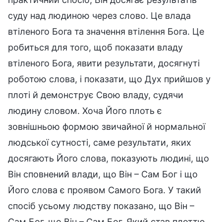
суду над людиною через слово. Це влада
втіленого Бога та значення втілення Бога. Це
робиться для того, щоб показати владу
втіленого Бога, явити результати, досягнуті
роботою слова, і показати, що Дух прийшов у
плоті й демонструє Свою владу, судячи
людину словом. Хоча Його плоть є
зовнішньою формою звичайної й нормальної
людської сутності, саме результати, яких
досягають Його слова, показують людині, що
Він сповнений влади, що Він – Сам Бог і що
Його слова є проявом Самого Бога. У такий
спосіб усьому людству показано, що Він –
Сам Бог, що Він – Сам Бог, Який став плоттю,