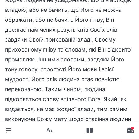
владою, або не бачить, що Його не можна
ображати, або не бачить Його гніву, Він
досягає намічених результатів Своїх слів
завдяки Своїй прихованій владі, Своєму
прихованому гніву та словам, які Він відкрито
промовляє. Іншими словами, завдяки Його
тону голосу, строгості Його мови і всієї
мудрості Його слів людина стає повністю
переконаною. Таким чином, людина
підкоряється слову втіленого Бога, Який, як
видається, не має жодної влади, тим самим
виконуючи Божу мету щодо спасіння людини.
Це – ще один аспект значення Його втілення:
говорити більш практично й дозволити