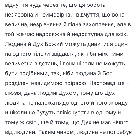
відчуття чуда через те, що ця робота
нез’ясовна й неймовірна, і відчуття, що вона
велична, незрівнянна й гідна захоплення, але в
той же час недосяжна й недоступна для всіх.
Людина й Дух Божий можуть дивитися один
на одного тільки звіддаля, як ніби між ними –
величезна відстань, і вони ніколи не можуть
бути подібними, так, ніби людина й Бог
розділені невидимою прірвою. Насправді це –
ілюзія, дана людині Духом, тому що Дух і
людина не належать до одного й того ж виду
й ніколи не будуть співіснувати в одному й
тому ж світі, ще й тому, що Дух не має нічого
від людини. Таким чином, людина не потребує