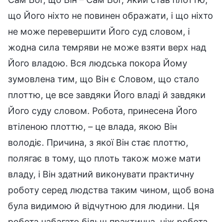
що Його ніхто не повинен ображати, і що ніхто
не може перевершити Його суд словом, і
жодна сила темряви не може взяти верх над
Його владою. Вся людська покора Йому
зумовлена тим, що Він є Словом, що стало
плоттю, це все завдяки Його владі й завдяки
Його суду словом. Робота, принесена Його
втіленою плоттю, – це влада, якою Він
володіє. Причина, з якої Він стає плоттю,
полягає в тому, що плоть також може мати
владу, і Він здатний виконувати практичну
роботу серед людства таким чином, щоб вона
була видимою й відчутною для людини. Ця
робота набагато більш практична, ніж робота,