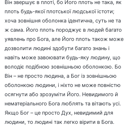
Він звершує в плоті, бо Його плоть не така, як
плоть будь-якої плотської людської істоти;
хоча зовнішня оболонка ідентична, суть не та
ж сама. Його плоть породжує в людей багато
уявлень про Бога, але Його плоть також може
дозволити людині здобути багато знань і
навіть може завоювати будь-яку людину, що
володіє подібною зовнішньою оболонкою. Бо
Він – не просто людина, а Бог із зовнішньою
оболонкою людини, і ніхто не може повністю
осягнути або зрозуміти Його. Невидимого й
нематеріального Бога люблять та вітають усі.
Якщо Бог – це просто Дух, невидимий для
людини, то людині так легко вірити в Бога.