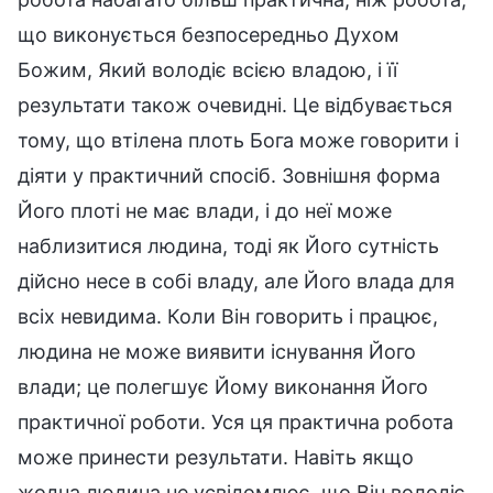
що виконується безпосередньо Духом
Божим, Який володіє всією владою, і її
результати також очевидні. Це відбувається
тому, що втілена плоть Бога може говорити і
діяти у практичний спосіб. Зовнішня форма
Його плоті не має влади, і до неї може
наблизитися людина, тоді як Його сутність
дійсно несе в собі владу, але Його влада для
всіх невидима. Коли Він говорить і працює,
людина не може виявити існування Його
влади; це полегшує Йому виконання Його
практичної роботи. Уся ця практична робота
може принести результати. Навіть якщо
жодна людина не усвідомлює, що Він володіє