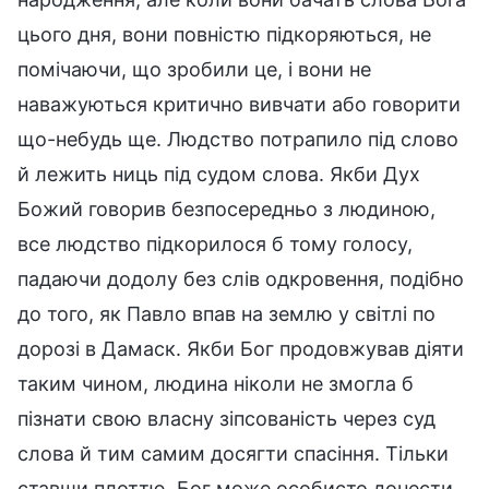
цього дня, вони повністю підкоряються, не
помічаючи, що зробили це, і вони не
наважуються критично вивчати або говорити
що-небудь ще. Людство потрапило під слово
й лежить ниць під судом слова. Якби Дух
Божий говорив безпосередньо з людиною,
все людство підкорилося б тому голосу,
падаючи додолу без слів одкровення, подібно
до того, як Павло впав на землю у світлі по
дорозі в Дамаск. Якби Бог продовжував діяти
таким чином, людина ніколи не змогла б
пізнати свою власну зіпсованість через суд
слова й тим самим досягти спасіння. Тільки
ставши плоттю, Бог може особисто донести