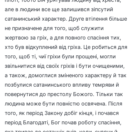
але в людини все ще залишився зіпсутий
сатанинський характер. Друге втілення більше
не призначене для того, щоб служити
жертвою за гріх, а для повного спасіння тих,
хто був відкуплений від гріха. Це робиться для
того, щоб ті, чиї гріхи були прощені, могли
звільнитися від своїх гріхів і бути очищеними,
а також, домоглися зміненого характеру й так
позбулися сатанинського впливу темряви й
повернутися до престолу Божого. Тільки так
людина може бути повністю освячена. Після
того, як період Закону добіг кінця, і почався
період Благодаті, Бог почав роботу спасіння,
яка триває до останніх днів, коли, судячи й