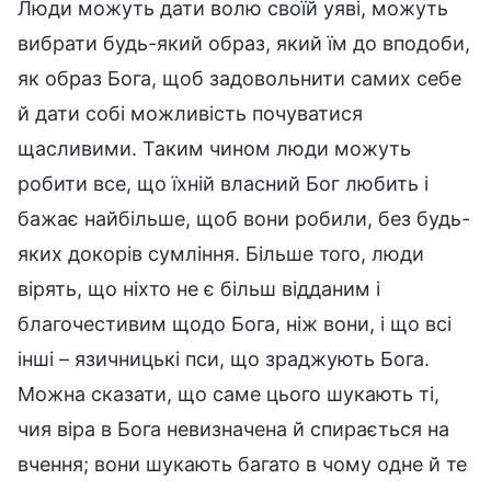
Люди можуть дати волю своїй уяві, можуть
вибрати будь-який образ, який їм до вподоби,
як образ Бога, щоб задовольнити самих себе
й дати собі можливість почуватися
щасливими. Таким чином люди можуть
робити все, що їхній власний Бог любить і
бажає найбільше, щоб вони робили, без будь-
яких докорів сумління. Більше того, люди
вірять, що ніхто не є більш відданим і
благочестивим щодо Бога, ніж вони, і що всі
інші – язичницькі пси, що зраджують Бога.
Можна сказати, що саме цього шукають ті,
чия віра в Бога невизначена й спирається на
вчення; вони шукають багато в чому одне й те