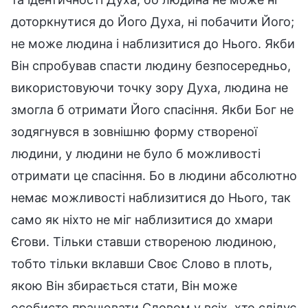
доторкнутися до Його Духа, ні побачити Його;
не може людина і наблизитися до Нього. Якби
Він спробував спасти людину безпосередньо,
використовуючи точку зору Духа, людина не
змогла б отримати Його спасіння. Якби Бог не
зодягнувся в зовнішню форму створеної
людини, у людини не було б можливості
отримати це спасіння. Бо в людини абсолютно
немає можливості наблизитися до Нього, так
само як ніхто не міг наблизитися до хмари
Єгови. Тільки ставши створеною людиною,
тобто тільки вклавши Своє Слово в плоть,
якою Він збирається стати, Він може
особисто працювати Словом у всіх, хто слідує