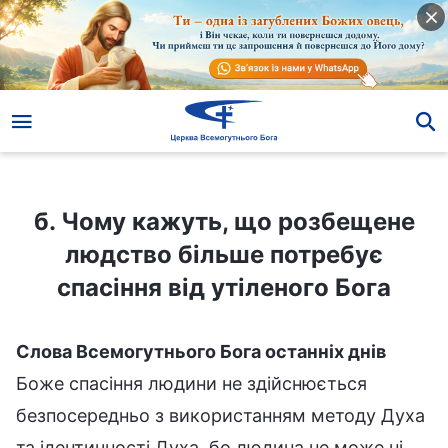
б. Чому кажуть, що розбещене людство більше потребує спасіння від утіленого Бога
б. Чому кажуть, що розбещене
людство більше потребує
спасіння від утіленого Бога
Слова Всемогутнього Бога останніх днів
Боже спасіння людини не здійснюється
безпосередньо з використанням методу Духа
та ідентичності Духа, бо людина не може ні