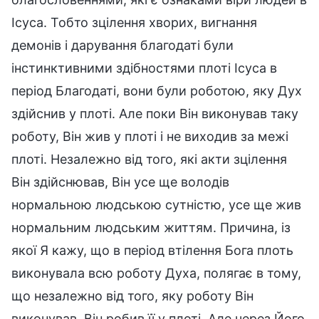
Ісуса. Тобто зцілення хворих, вигнання
демонів і дарування благодаті були
інстинктивними здібностями плоті Ісуса в
період Благодаті, вони були роботою, яку Дух
здійснив у плоті. Але поки Він виконував таку
роботу, Він жив у плоті і не виходив за межі
плоті. Незалежно від того, які акти зцілення
Він здійснював, Він усе ще володів
нормальною людською сутністю, усе ще жив
нормальним людським життям. Причина, із
якої Я кажу, що в період втілення Бога плоть
виконувала всю роботу Духа, полягає в тому,
що незалежно від того, яку роботу Він
виконував, Він робив її у плоті. Але через Його