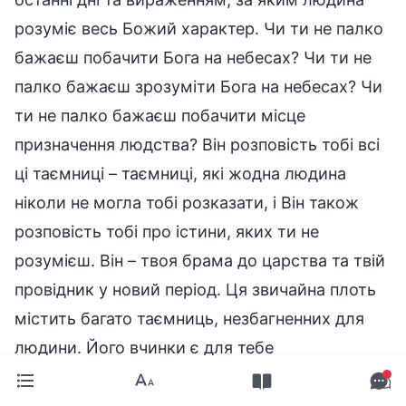
розуміє весь Божий характер. Чи ти не палко
бажаєш побачити Бога на небесах? Чи ти не
палко бажаєш зрозуміти Бога на небесах? Чи
ти не палко бажаєш побачити місце
призначення людства? Він розповість тобі всі
ці таємниці – таємниці, які жодна людина
ніколи не могла тобі розказати, і Він також
розповість тобі про істини, яких ти не
розумієш. Він – твоя брама до царства та твій
провідник у новий період. Ця звичайна плоть
містить багато таємниць, незбагненних для
людини. Його вчинки є для тебе
незбагненними, та вся мета роботи, яку Він
виконує, є достатньою, щоби дати тобі