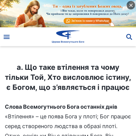
а. Що таке втілення та чому тільки Той, Хто висловлює істину, є Богом, що з’являється і працює
а. Що таке втілення та чому
тільки Той, Хто висловлює істину,
є Богом, що з’являється і працює
Слова Всемогутнього Бога останніх днів
«Втілення» – це поява Бога у плоті; Бог працює
серед створеного людства в образі плоті.
Отже, оскільки Він є втіленням Бога, Він