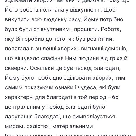
Його робота полягала у відкупленні. Щоб
викупити всю людську расу, Йому потрібно
було бути співчутливим і прощати. Робота,
яку Він зробив до того, як був розп’ятий,
полягала в зціленні хворих і вигнанні демонів,
що віщувало спасіння Ним людини від гріха й
скверни. Оскільки це був період Благодаті,
Йому було необхідно зцілювати хворих, тим
самим показуючи ознаки і чудеса, які були
характерні для благодаті в той період – бо
центральним у період Благодаті було
дарування благодаті, що символізується
миром, радістю і матеріальними
благословеннями, які є ознаками віри людей в