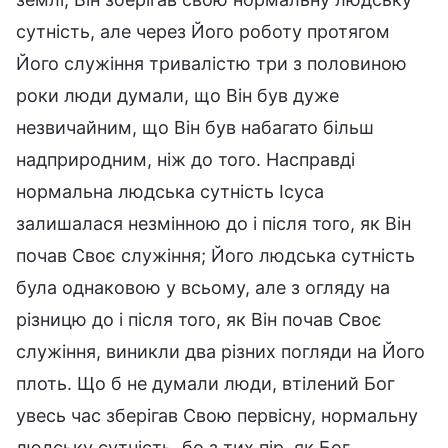
сутність, але через Його роботу протягом
Його служіння тривалістю три з половиною
роки люди думали, що Він був дуже
незвичайним, що Він був набагато більш
надприродним, ніж до того. Насправді
нормальна людська сутність Ісуса
залишалася незмінною до і після того, як Він
почав Своє служіння; Його людська сутність
була однаковою у всьому, але з огляду на
різницю до і після того, як Він почав Своє
служіння, виникли два різних погляди на Його
плоть. Що б не думали люди, втілений Бог
увесь час зберігав Свою первісну, нормальну
людську сутність, бо з тих пір, як Бог