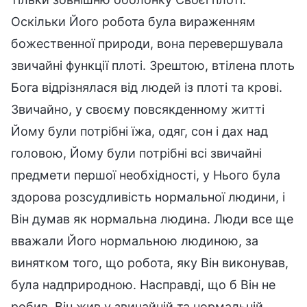
Оскільки Його робота була вираженням
божественної природи, вона перевершувала
звичайні функції плоті. Зрештою, втілена плоть
Бога відрізнялася від людей із плоті та крові.
Звичайно, у своєму повсякденному житті
Йому були потрібні їжа, одяг, сон і дах над
головою, Йому були потрібні всі звичайні
предмети першої необхідності, у Нього була
здорова розсудливість нормальної людини, і
Він думав як нормальна людина. Люди все ще
вважали Його нормальною людиною, за
винятком того, що робота, яку Він виконував,
була надприродною. Насправді, що б Він не
робив, Він жив у звичайній та нормальній