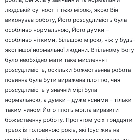
людській сутності і тією мірою, якою Він
виконував роботу, Його розсудливість була
особливо нормальною, Його думки –
особливо чіткими, більшою мірою, ніж у будь-
якої іншої нормальної людини. Втіленому Богу
було необхідно мати таке мислення і
розсудливість, оскільки божественна робота
повинна була бути виражена плоттю, чия
розсудливість у значній мірі була
нормальною, а думки – дуже ясними – тільки
таким чином Його плоть могла виразити
божественну роботу. Протягом усіх тридцяти
трьох із половиною років, які Ісус жив на
землі, Він зберігав свою нормальну людську