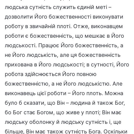
людська сутність служить єдиній меті –
дозволити Його божественності виконувати
роботу в звичайній плоті. Отже, виконавцем
роботи є божественність, що мешкає в Його
людськості. Працює Його божественність, а
не Його людськість, але ця божественність
прихована в Його людськості; в сутності, Його
робота здійснюється Його повною
божественністю, а не Його людськістю. Але
виконавець цієї роботи – Його плоть. Можна
було б сказати, що Він – людина й також Бог,
бо Бог стає Богом, що живе у плоті; Він має
людську оболонку й людську сутність і, ще
більше, Він має також сутність Бога. Оскільки