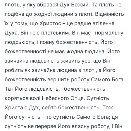
плоть, у яку вбрався Дух Божий. Та плоть не
подібна до жодної людини з плоті. Відмінність
їх у тому, що Христос – це радше втілення
Духа, Він не є плотським. Він має і нормальну
людськість, і повну божественність. Його
божественності не має жодна людина. Його
звичайна людськість живить усе, що Він
робить як звичайна людина з плоті, а Його
божественність вершить роботу Самого Бога.
Та і Його людськість, і божественність
коряться волі Небесного Отця. Сутність
Христа є Дух, себто божественність. Тож
Його сутність – то сутність Самого Бога; ця
сутність не перерве Його власну роботу, і Він