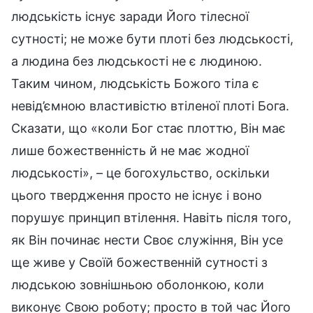
людськість існує заради Його тілесної
сутності; не може бути плоті без людськості,
а людина без людськості не є людиною.
Таким чином, людськість Божого тіла є
невід’ємною властивістю втіленої плоті Бога.
Сказати, що «коли Бог стає плоттю, Він має
лише божественність й не має жодної
людськості», – це богохульство, оскільки
цього твердження просто не існує і воно
порушує принцип втілення. Навіть після того,
як Він починає нести Своє служіння, Він усе
ще живе у Своїй божественній сутності з
людською зовнішньою оболонкою, коли
виконує Свою роботу; просто в той час Його