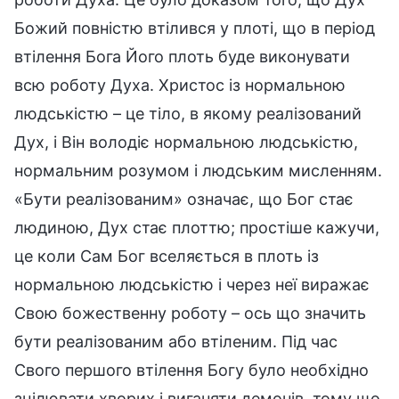
Божий повністю втілився у плоті, що в період
втілення Бога Його плоть буде виконувати
всю роботу Духа. Христос із нормальною
людськістю – це тіло, в якому реалізований
Дух, і Він володіє нормальною людськістю,
нормальним розумом і людським мисленням.
«Бути реалізованим» означає, що Бог стає
людиною, Дух стає плоттю; простіше кажучи,
це коли Сам Бог вселяється в плоть із
нормальною людськістю і через неї виражає
Свою божественну роботу – ось що значить
бути реалізованим або втіленим. Під час
Свого першого втілення Богу було необхідно
зцілювати хворих і виганяти демонів, тому що