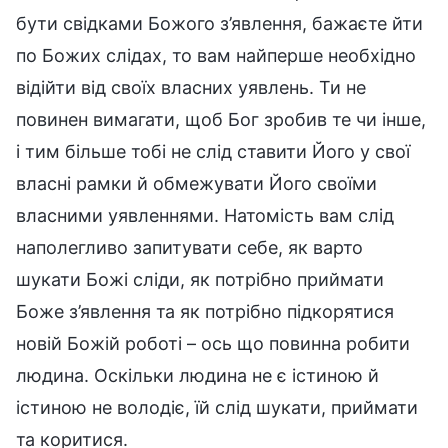
бути свідками Божого з’явлення, бажаєте йти
по Божих слідах, то вам найперше необхідно
відійти від своїх власних уявлень. Ти не
повинен вимагати, щоб Бог зробив те чи інше,
і тим більше тобі не слід ставити Його у свої
власні рамки й обмежувати Його своїми
власними уявленнями. Натомість вам слід
наполегливо запитувати себе, як варто
шукати Божі сліди, як потрібно приймати
Боже з’явлення та як потрібно підкорятися
новій Божій роботі – ось що повинна робити
людина. Оскільки людина не є істиною й
істиною не володіє, їй слід шукати, приймати
та коритися.