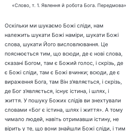
«Слово, т. 1. Явлення й робота Бога. Передмова»
Оскільки ми шукаємо Божі сліди, нам
належить шукати Божі наміри, шукати Божі
слова, шукати Його висловлювання. Це
пояснюється тим, що всюди, де є нові слова,
сказані Богом, там є Божий голос, і скрізь, де
є Божі сліди, там є Божі вчинки; всюди, де є
вираження Бога, там Він з’являється, і скрізь,
де Бог з’являється, існує істина, і шлях, і
життя. У пошуку Божих слідів ви знехтували
словами «Бог є істина, шлях і життя». А тому
чимало людей, навіть отримавши істину, не
вірить у те, що вони знайшли Божі сліди, і тим