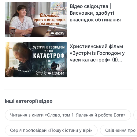
Відео свідоцтва |
Висновки, здобуті
внаслідок обтинання
46:35
Християнський фільм
«Зустріч із Господом у
часи катастроф» (II)
наближається велике
лихо на землі, хто зможе
1:34:44
отримати Боже спасіння?
Інші категорії відео
Читання з книги «Слово, том 1. Явлення й робота Бога»
Серія проповідей «Пошук істини у вірі»
Свідчення про