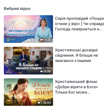
Вибрані відео
Серія проповідей «Пошук
істини у вірі» | Чи справді
Господь повернеться на
хмарі?
14:28
Християнські досвідні
свідчення. Я більше не
змагаюся з іншими
26:08
Християнський фільм
«Добре вірити в Бога»
Тільки Бог може
вирішити душевний біль
1:32:04