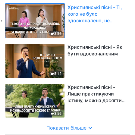
Християнські пісні - Ті,
кого не було
вдосконалено, не
можуть успадкувати
Божу спадщину
3:56
Християнські пісні - Як
бути вдосконаленим
5:12
Християнські пісні -
Лише практикуючи
істину, можна досягти
Божого спасіння
3:56
Показати більше