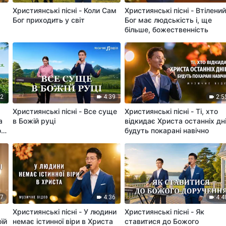
Християнські пісні - Коли Сам
Християнські пісні - Втілени
Бог приходить у світ
Бог має людськість і, ще
більше, божественність
22
4:39
2:5
Християнські пісні - Все суще
Християнські пісні - Ті, хто
а
в Божій руці
відкидає Христа останніх дні
ого
будуть покарані навічно
27
4:36
4:4
Християнські пісні - У людини
Християнські пісні - Як
їй
немає істинної віри в Христа
ставитися до Божого