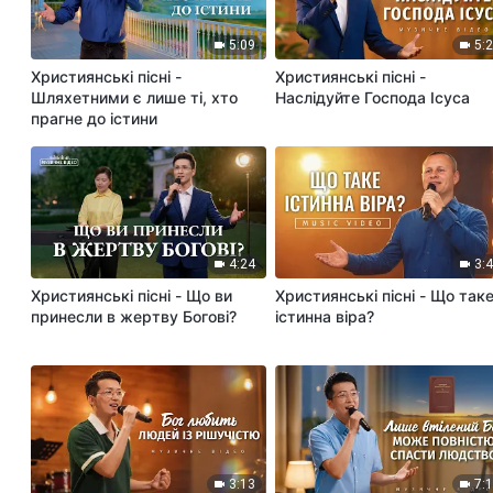
5:09
5:
Християнські пісні -
Християнські пісні -
Шляхетними є лише ті, хто
Наслідуйте Господа Ісуса
прагне до істини
4:24
3:
Християнські пісні - Що ви
Християнські пісні - Що так
принесли в жертву Богові?
істинна віра?
3:13
7: