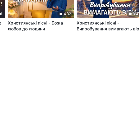
36
4:32
3:4
є
Християнські пісні - Божа
Християнські пісні -
любов до людини
Випробування вимагають ві
57
4:35
6:1
Християнські пісні - Як
Християнські пісні - Ти
,
належно пройти останній
усвідомлюєш свою місію? |
и
відрізок шляху
«Голоси хвали» 2026
39
5:22
3:4