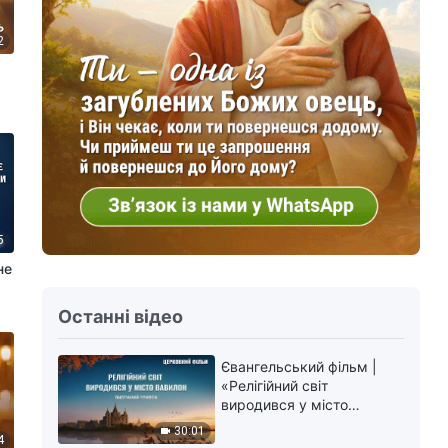
2
5
не
Останні відео
Євангельський фільм |
«Релігійний світ
виродився у місто
Вавилон» (Вибраний
30:01
4
уривок)