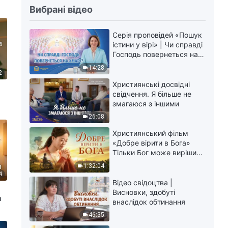
Вибрані відео
Серія проповідей «Пошук
істини у вірі» | Чи справді
Господь повернеться на
хмарі?
14:28
2
Християнські досвідні
свідчення. Я більше не
змагаюся з іншими
26:08
Християнський фільм
«Добре вірити в Бога»
Тільки Бог може вирішити
душевний біль
1:32:04
4
Відео свідоцтва |
Висновки, здобуті
и
внаслідок обтинання
46:35