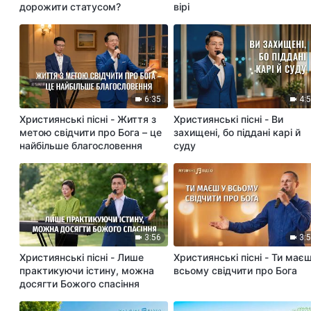
дорожити статусом?
вірі
6:35
4:
Християнські пісні - Життя з
Християнські пісні - Ви
метою свідчити про Бога – це
захищені, бо піддані карі й
найбільше благословення
суду
3:56
3:
Християнські пісні - Лише
Християнські пісні - Ти має
практикуючи істину, можна
всьому свідчити про Бога
досягти Божого спасіння