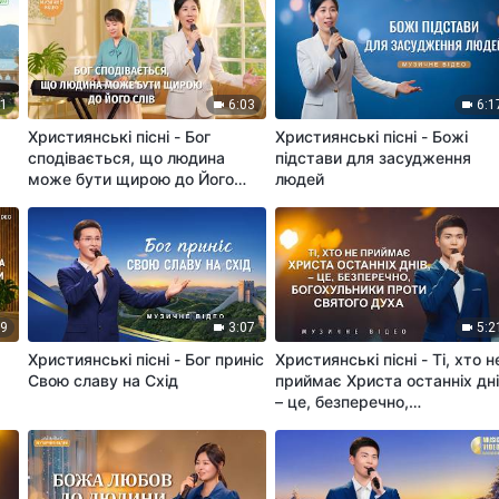
41
6:03
6:1
Християнські пісні - Бог
Християнські пісні - Божі
сподівається, що людина
підстави для засудження
може бути щирою до Його
людей
слів
39
3:07
5:2
е
Християнські пісні - Бог приніс
Християнські пісні - Ті, хто н
Свою славу на Схід
приймає Христа останніх дні
– це, безперечно,
богохульники проти Святого
Духа