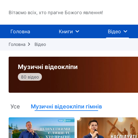
Вітаємо всіх, хто прагне Божого явлення!
Головна
Книги
Відео
Головна
Відео
Музичні відеокліпи
80 відео
Усе
Музичні відеокліпи гімнів