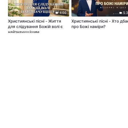
4:00
5:
Християнські пісні - Життя
Християнські пісні - Хто дба
для слідування Божій волі є
про Божі наміри?
найзначущішим
3:13
5:
Християнські пісні -
Християнські пісні - Ціль, з
Прославляйте Бога, Який
якою Бог організовує людей
повернувся переможцем
справи і речі навколо людин
4:36
5: