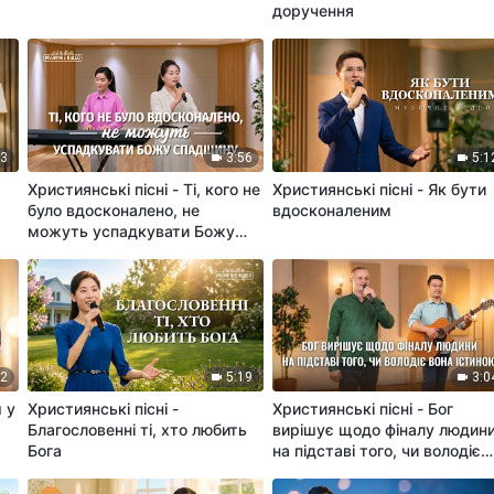
доручення
53
3:56
5:1
Християнські пісні - Ті, кого не
Християнські пісні - Як бути
було вдосконалено, не
вдосконаленим
можуть успадкувати Божу
спадщину
52
5:19
3:0
ш у
Християнські пісні -
Християнські пісні - Бог
Благословенні ті, хто любить
вирішує щодо фіналу людин
Бога
на підставі того, чи володіє
вона істиною