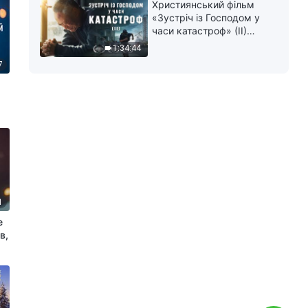
Християнський фільм
«Зустріч із Господом у
часи катастроф» (II)
наближається велике
1:34:44
лихо на землі, хто зможе
7
отримати Боже спасіння?
1
е
в,