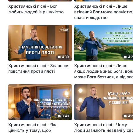
Християнські пісні - Бог
Християнські пісні - Лише
любить людей із рішучістю
втілений Бог може повністю
спасти людство
4:30
4:
Християнські пісні - Значення
Християнські пісні - Лише
повстання проти плоті
якщо людина знає Бога, вон
може Бога боятися, а від зл
втікати
3:48
4:
Християнські пісні - Яка
Християнські пісні - Чому
цінність у тому, щоб
люди зазнають невдачі у сво