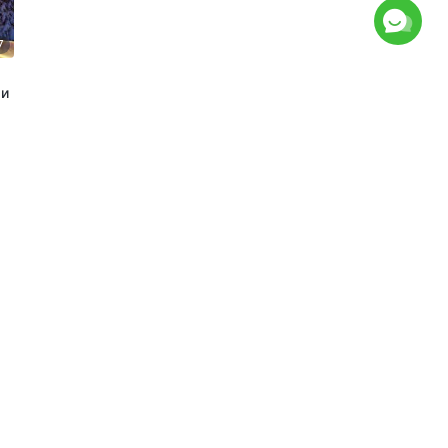
7
ри
1
7