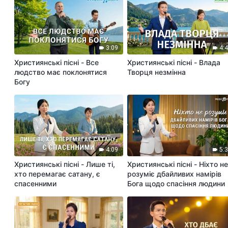
3:09
4:
Християнські пісні - Все
Християнські пісні - Влада
людство має поклонятися
Творця незмінна
Богу
4:09
5:
Християнські пісні - Лише ті,
Християнські пісні - Ніхто н
хто перемагає сатану, є
розуміє дбайливих намірів
спасенними
Бога щодо спасіння людини