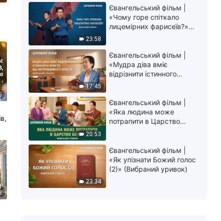
Євангельський фільм |
й
«Чому горе спіткало
лицемірних фарисеїв?»
(Вибраний уривок)
23:58
Євангельський фільм |
«Мудра діва вміє
відрізнити істинного
Христа від неправдивого
17:45
христа» (Вибраний
5
уривок)
Євангельський фільм |
«Яка людина може
в,
потрапити в Царство
Боже?» (Вибраний
20:53
уривок)
Євангельський фільм |
«Як упізнати Божий голос
(2)» (Вибраний уривок)
23:34
8