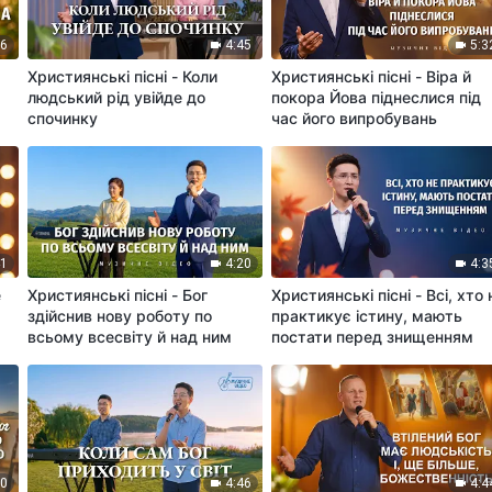
26
4:45
5:3
Християнські пісні - Коли
Християнські пісні - Віра й
людський рід увійде до
покора Йова піднеслися під
спочинку
час його випробувань
41
4:20
4:3
е
Християнські пісні - Бог
Християнські пісні - Всі, хто 
здійснив нову роботу по
практикує істину, мають
всьому всесвіту й над ним
постати перед знищенням
10
4:46
4:4