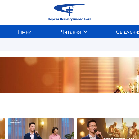
Гімни
Читання
Свідченн