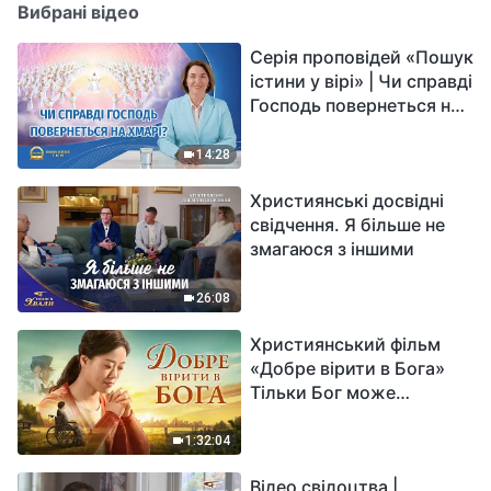
Вибрані відео
Серія проповідей «Пошук
істини у вірі» | Чи справді
Господь повернеться на
хмарі?
14:28
Християнські досвідні
свідчення. Я більше не
змагаюся з іншими
26:08
Християнський фільм
«Добре вірити в Бога»
Тільки Бог може
вирішити душевний біль
1:32:04
Відео свідоцтва |