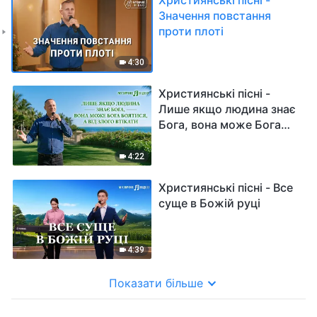
Значення повстання
проти плоті
4:30
Християнські пісні -
Лише якщо людина знає
Бога, вона може Бога
боятися, а від злого
втікати
4:22
Християнські пісні - Все
суще в Божій руці
4:39
Показати більше