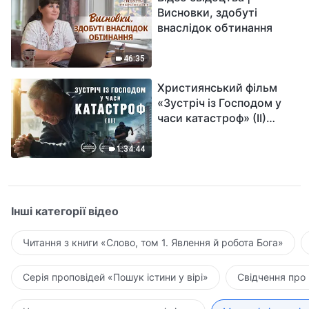
Висновки, здобуті
внаслідок обтинання
46:35
Християнський фільм
«Зустріч із Господом у
часи катастроф» (II)
наближається велике
лихо на землі, хто зможе
1:34:44
отримати Боже спасіння?
Інші категорії відео
Читання з книги «Слово, том 1. Явлення й робота Бога»
Серія проповідей «Пошук істини у вірі»
Свідчення про