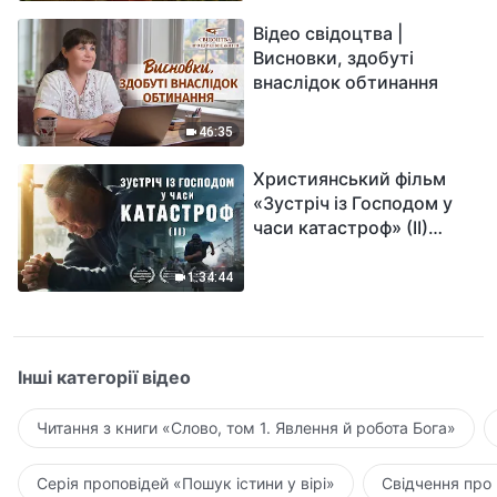
Відео свідоцтва |
Висновки, здобуті
внаслідок обтинання
46:35
Християнський фільм
«Зустріч із Господом у
часи катастроф» (II)
наближається велике
лихо на землі, хто зможе
1:34:44
отримати Боже спасіння?
Інші категорії відео
Читання з книги «Слово, том 1. Явлення й робота Бога»
Серія проповідей «Пошук істини у вірі»
Свідчення про