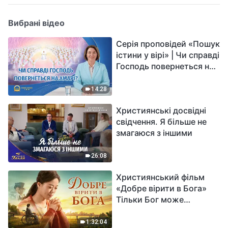
Вибрані відео
Серія проповідей «Пошук
істини у вірі» | Чи справді
Господь повернеться на
хмарі?
14:28
Християнські досвідні
свідчення. Я більше не
змагаюся з іншими
26:08
Християнський фільм
«Добре вірити в Бога»
Тільки Бог може
вирішити душевний біль
1:32:04