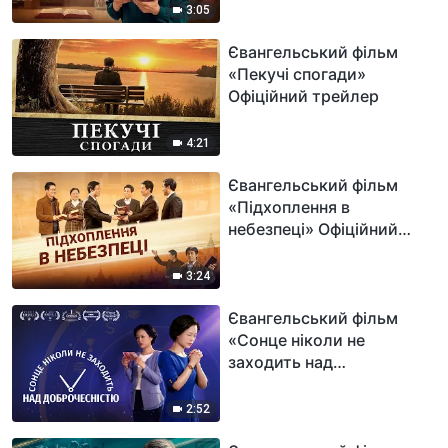
3:05
Євангельський фільм
«Пекучі спогади»
Офіційний трейлер
4:21
Євангельський фільм
«Підхоплення в
небезпеці» Офіційний
трейлер
3:24
Євангельський фільм
«Сонце ніколи не
заходить над
доброчесністю»
Офіційний трейлер
2:52