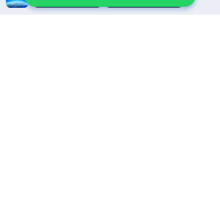
Ми в соціальних мережах
Зв’язок із нами
+380-96-091-7709
contact.uk@godfootsteps.org
Умови користування
Політика конфіденційності
Відомості про авторські права
Політика використання файлів cookie
©
Церква Всемогутнього Бога
, 2026. Усі права