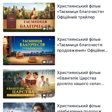
Християнський фільм
«Таємниця благочестя»
Офіційний трейлер
2:39
Християнський фільм
«Таємниця благочестя:
продовження» Офіційний
трейлер
3:29
Християнський фільм
«Євангеліє Царства
досягло нашого села»
Офіційний трейлер
2:45
Християнський фільм
«Небезпечна подорож