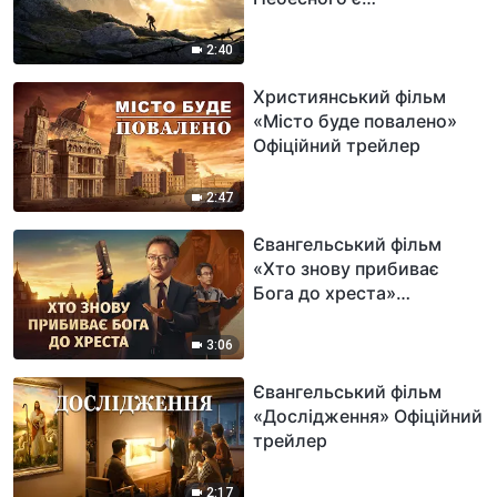
небезпечним» Офіційний
трейлер
2:40
Християнський фільм
«Місто буде повалено»
Офіційний трейлер
2:47
Євангельський фільм
«Хто знову прибиває
Бога до хреста»
Офіційний трейлер
3:06
Євангельський фільм
«Дослідження» Офіційний
трейлер
2:17