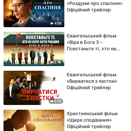
«Роздуми про спасіння»
Офіційний трейлер
4:08
Євангельський фільм
«Віра в Бога 3 –
Повстаньте ті, хто не
хоче бути рабами»
Офіційний трейлер
2:40
Євангельський фільм
«Вирватися з пастки»
Офіційний трейлер
2:55
Християнський фільм
«Щире сподівання»
Офіційний трейлер