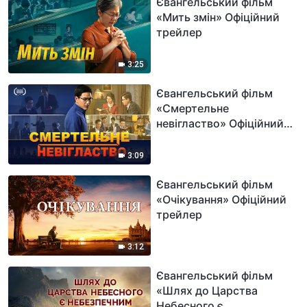
Євангельський фільм
«Мить змін» Офіційний
трейлер
3:25
Євангельський фільм
«Смертельне
невігластво» Офіційний
трейлер
3:09
Євангельський фільм
«Очікування» Офіційний
трейлер
3:12
Євангельський фільм
«Шлях до Царства
Небесного є