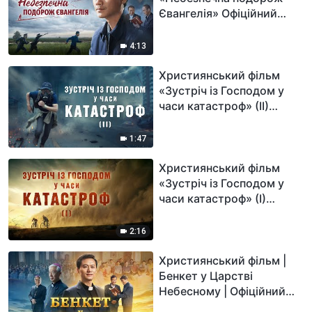
Євангелія» Офіційний
трейлер
4:13
Християнський фільм
«Зустріч із Господом у
часи катастроф» (II)
Офіційний трейлер
1:47
Християнський фільм
«Зустріч із Господом у
часи катастроф» (I)
Офіційний трейлер
2:16
Християнський фільм |
Бенкет у Царстві
Небесному | Офіційний
трейлер