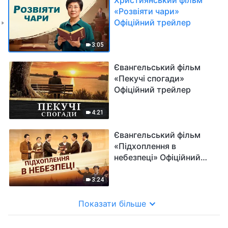
«Розвіяти чари»
Офіційний трейлер
3:05
Євангельський фільм
«Пекучі спогади»
Офіційний трейлер
4:21
Євангельський фільм
«Підхоплення в
небезпеці» Офіційний
трейлер
3:24
Показати більше