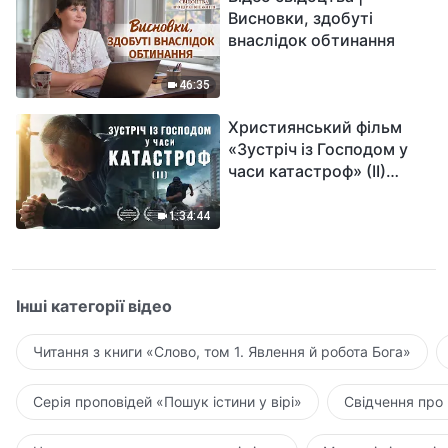
Висновки, здобуті
внаслідок обтинання
46:35
Християнський фільм
«Зустріч із Господом у
часи катастроф» (II)
наближається велике
лихо на землі, хто зможе
1:34:44
отримати Боже спасіння?
Інші категорії відео
Читання з книги «Слово, том 1. Явлення й робота Бога»
Серія проповідей «Пошук істини у вірі»
Свідчення про