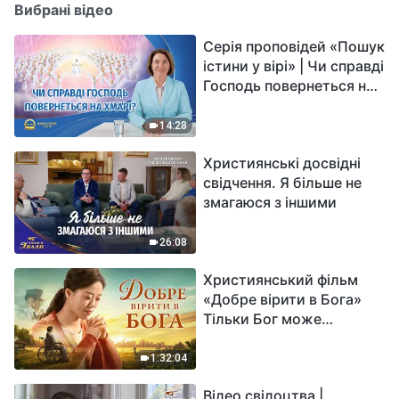
Вибрані відео
Серія проповідей «Пошук
істини у вірі» | Чи справді
Господь повернеться на
хмарі?
14:28
Християнські досвідні
свідчення. Я більше не
змагаюся з іншими
26:08
Християнський фільм
«Добре вірити в Бога»
Тільки Бог може
вирішити душевний біль
1:32:04
Відео свідоцтва |