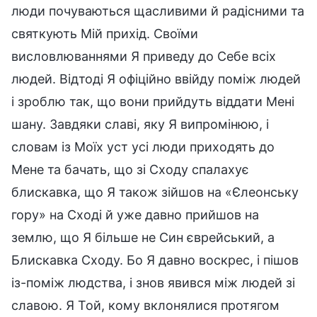
люди почуваються щасливими й радісними та
святкують Мій прихід. Своїми
висловлюваннями Я приведу до Себе всіх
людей. Відтоді Я офіційно ввійду поміж людей
і зроблю так, що вони прийдуть віддати Мені
шану. Завдяки славі, яку Я випромінюю, і
словам із Моїх уст усі люди приходять до
Мене та бачать, що зі Сходу спалахує
блискавка, що Я також зійшов на «Єлеонську
гору» на Сході й уже давно прийшов на
землю, що Я більше не Син єврейський, а
Блискавка Сходу. Бо Я давно воскрес, і пішов
із-поміж людства, і знов явився між людей зі
славою. Я Той, кому вклонялися протягом