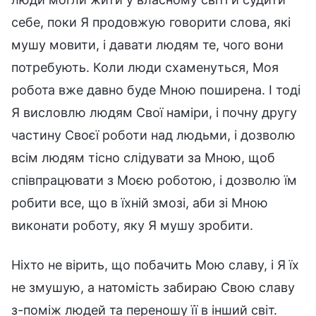
себе, поки Я продовжую говорити слова, які
мушу мовити, і давати людям те, чого вони
потребують. Коли люди схаменуться, Моя
робота вже давно буде Мною поширена. І тоді
Я висловлю людям Свої наміри, і почну другу
частину Своєї роботи над людьми, і дозволю
всім людям тісно слідувати за Мною, щоб
співпрацювати з Моєю роботою, і дозволю їм
робити все, що в їхній змозі, аби зі Мною
виконати роботу, яку Я мушу зробити.
Ніхто не вірить, що побачить Мою славу, і Я їх
не змушую, а натомість забираю Свою славу
з-поміж людей та переношу її в інший світ.