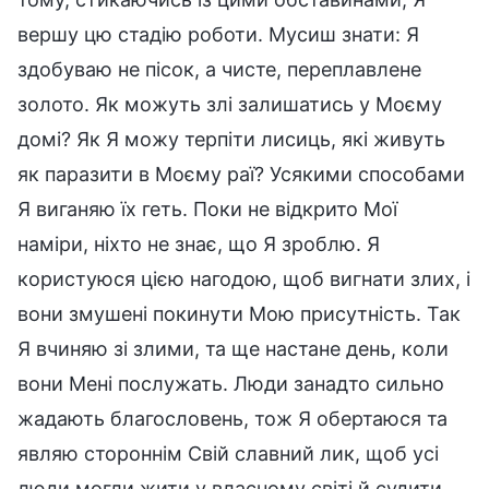
вершу цю стадію роботи. Мусиш знати: Я
здобуваю не пісок, а чисте, переплавлене
золото. Як можуть злі залишатись у Моєму
домі? Як Я можу терпіти лисиць, які живуть
як паразити в Моєму раї? Усякими способами
Я виганяю їх геть. Поки не відкрито Мої
наміри, ніхто не знає, що Я зроблю. Я
користуюся цією нагодою, щоб вигнати злих, і
вони змушені покинути Мою присутність. Так
Я вчиняю зі злими, та ще настане день, коли
вони Мені послужать. Люди занадто сильно
жадають благословень, тож Я обертаюся та
являю стороннім Свій славний лик, щоб усі
люди могли жити у власному світі й судити