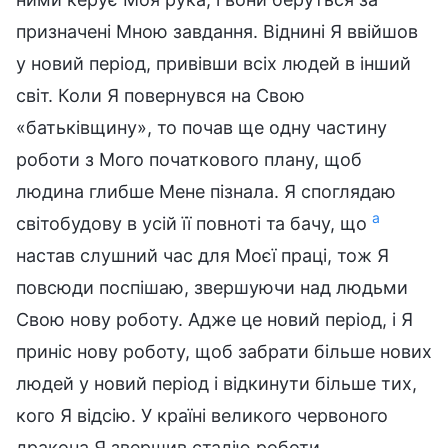
призначені Мною завдання. Віднині Я ввійшов
у новий період, привівши всіх людей в інший
світ. Коли Я повернувся на Свою
«батьківщину», то почав ще одну частину
роботи з Мого початкового плану, щоб
людина глибше Мене пізнала. Я споглядаю
a
світобудову в усій її повноті та бачу, що
настав слушний час для Моєї праці, тож Я
повсюди поспішаю, звершуючи над людьми
Свою нову роботу. Адже це новий період, і Я
приніс нову роботу, щоб забрати більше нових
людей у новий період і відкинути більше тих,
кого Я відсію. У країні великого червоного
дракона Я звершив стадію роботи,