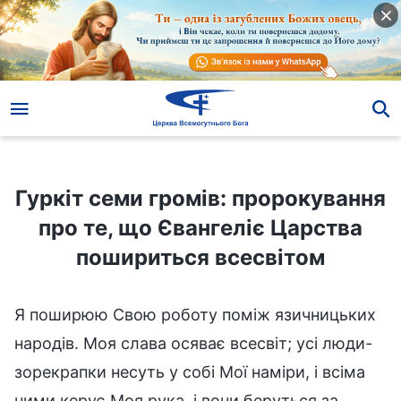
Гуркіт семи громів: пророкування про те, що Євангеліє Царства пошириться всесвітом
Гуркіт семи громів: пророкування
про те, що Євангеліє Царства
пошириться всесвітом
Я поширюю Свою роботу поміж язичницьких
народів. Моя слава осяває всесвіт; усі люди-
зорекрапки несуть у собі Мої наміри, і всіма
ними керує Моя рука, і вони беруться за