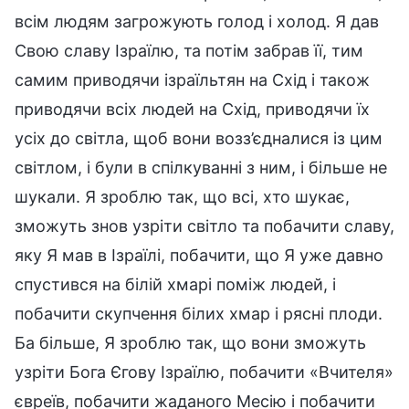
всім людям загрожують голод і холод. Я дав
Свою славу Ізраїлю, та потім забрав її, тим
самим приводячи ізраїльтян на Схід і також
приводячи всіх людей на Схід, приводячи їх
усіх до світла, щоб вони возз’єдналися із цим
світлом, і були в спілкуванні з ним, і більше не
шукали. Я зроблю так, що всі, хто шукає,
зможуть знов узріти світло та побачити славу,
яку Я мав в Ізраїлі, побачити, що Я уже давно
спустився на білій хмарі поміж людей, і
побачити скупчення білих хмар і рясні плоди.
Ба більше, Я зроблю так, що вони зможуть
узріти Бога Єгову Ізраїлю, побачити «Вчителя»
євреїв, побачити жаданого Месію і побачити