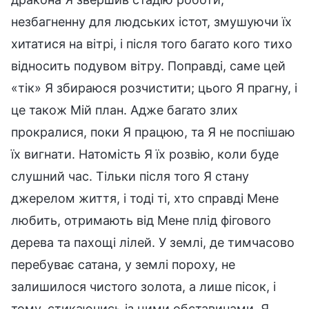
незбагненну для людських істот, змушуючи їх
хитатися на вітрі, і після того багато кого тихо
відносить подувом вітру. Поправді, саме цей
«тік» Я збираюся розчистити; цього Я прагну, і
це також Мій план. Адже багато злих
прокралися, поки Я працюю, та Я не поспішаю
їх вигнати. Натомість Я їх розвію, коли буде
слушний час. Тільки після того Я стану
джерелом життя, і тоді ті, хто справді Мене
любить, отримають від Мене плід фігового
дерева та пахощі лілей. У землі, де тимчасово
перебуває сатана, у землі пороху, не
залишилося чистого золота, а лише пісок, і
тому, стикаючись із цими обставинами, Я