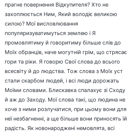
прагне повернення Відкупителя? Хто не
захоплюється Ним, Який володіє великою
силою? Мої висловлювання
популяризуватимуться землею і Я
промовлятиму й говоритиму більше слів до
Моїх обранців, наче могутній грім, що стрясає
гори та ріки. Я говорю Свої слова до всього
всесвіту й до людства. Тож слова з Моїх уст
стали скарбом людей, і всі люди дорожать
Моїми словами. Блискавка спалахує зі Сходу
й аж до Заходу. Мої слова такі, що людина не
хоче з ними розлучатися, при цьому вони для
неї незбагненні, а ще більше вони приносять їй
радість. Як новонароджені немовлята, всі