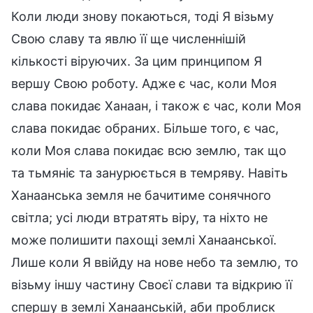
Коли люди знову покаються, тоді Я візьму
Свою славу та явлю її ще численнішій
кількості віруючих. За цим принципом Я
вершу Свою роботу. Адже є час, коли Моя
слава покидає Ханаан, і також є час, коли Моя
слава покидає обраних. Більше того, є час,
коли Моя слава покидає всю землю, так що
та тьмяніє та занурюється в темряву. Навіть
Ханаанська земля не бачитиме сонячного
світла; усі люди втратять віру, та ніхто не
може полишити пахощі землі Ханаанської.
Лише коли Я ввійду на нове небо та землю, то
візьму іншу частину Своєї слави та відкрию її
спершу в землі Ханаанській, аби проблиск