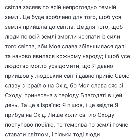
світла засяяв по всій непроглядно темній
землі. Це буде зроблено для того, щоб уся
земля прийшла до світла. Це для того, щоб
люди по всій землі змогли черпати із сили
того світла, аби Моя слава збільшилася далі
та наново явилася кожному народу; і щоб усе
людство могло усвідомити, що Я давно
прийшов у людський світ і давно приніс Свою
славу з Ізраїлю на Схід, бо Моя слава сяє зі
Сходу, принесена з періоду Благодаті в цей
день. Та це з Ізраїлю Я пішов, і це звідти Я
прибув на Схід. Лише коли світло Сходу
поступово побіліє, то темрява по землі почне
ставати світлом, і тільки тоді люди