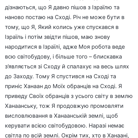
дізнаються, що Я давно пішов з Ізраїлю та
наново постаю на Сході. Річ не може бути в
тому, що Я, Який колись уже спускався в
Ізраїль і потім звідти пішов, маю знову
народитися в Ізраїлі, адже Моя робота веде
всю світобудову, і більше того – блискавка
з’являється зі Сходу й спалахує на весь шлях
до Заходу. Тому Я спустився на Сході та
приніс Ханаан до Моїх обранців на Сході. Я
приведу Своїх обранців з усього світу в землю
Ханаанську, тож Я продовжую промовляти
висловлювання в Ханаанській землі, щоб
керувати всією світобудовою. Наразі немає
світла по всій землі. Окрім тих, хто в Ханаані,