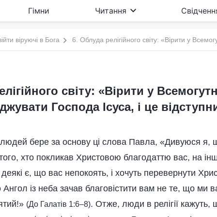
Гімни
Читання
Свідченн
війти віруючі в Бога
елігійного світу: «Вірити у Всемогут
джувати Господа Ісуса, і це відступ
 людей бере за основу ці слова Павла, «Дивуюся я, 
 того, хто покликав Христовою благодаттю вас, на ін
 деякі є, що вас непокоять, і хочуть перевернути Хри
 Ангол із неба зачав благовістити вам не те, що ми в
ятий!»
. Отже, люди в релігії кажуть, 
(До Галатів 1:6–8)