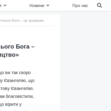
я
Новини
Про нас
6. Облуда релігійного світу: «Вірити у Всемогутнього Бога – це зраджувати Господа Ісуса, і це відступництво»
нього Бога –
ництво»
що ви так скоро
шу Євангелію, що
стову Євангелію.
ам благовістили,
що вірити у