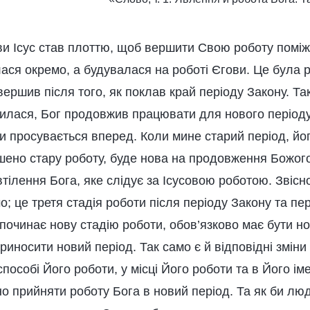
ви Ісус став плоттю, щоб вершити Свою роботу помі
ася окремо, а будувалася на роботі Єгови. Це була 
звершив після того, як поклав край періоду Закону. Та
нчилася, Бог продовжив працювати для нового період
и просувається вперед. Коли мине старий період, йог
ршено стару роботу, буде нова на продовження Божог
втілення Бога, яке слідує за Ісусовою роботою. Звісн
о; це третя стадія роботи після періоду Закону та пе
починає нову стадію роботи, обов’язково має бути нов
риносити новий період. Так само є й відповідні змін
способі Його роботи, у місці Його роботи та в Його ім
о прийняти роботу Бога в новий період. Та як би лю