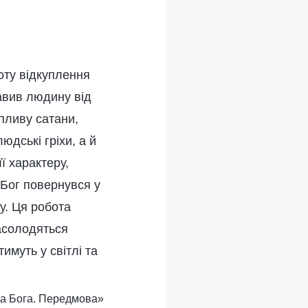
оту відкуплення
авив людину від
пливу сатани,
юдські гріхи, а й
ї характеру,
 Бог повернувся у
у. Ця робота
насолодяться
муть у світлі та
ота Бога. Передмова»