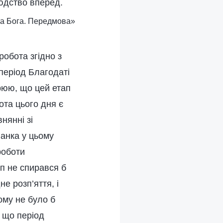
юдство вперед.
ота Бога. Передмова»
робота згідно з
період Благодаті
орюю, що цей етап
ота цього дня є
нянні зі
ланка у цьому
роботи
ап не спирався б
е розп’яття, і
ому не було б
, що період