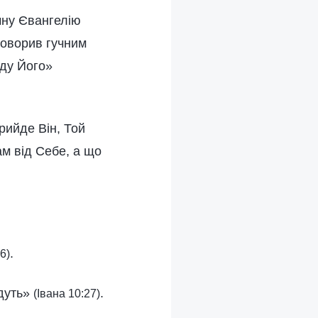
ічну Євангелію
 говорив гучним
уду Його»
рийде Він, Той
ам від Себе, а що
.
6)
йдуть»
.
(Івана 10:27)