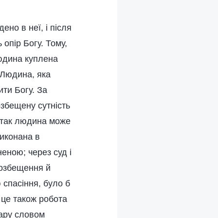
ено в неї, і після
опір Богу. Тому,
людина куплена
 Людина, яка
ити Богу. За
озбещену сутність
и так людина може
виконана в
еною; через суд і
розбещення й
 спасіння, було б
 це також робота
кару словом