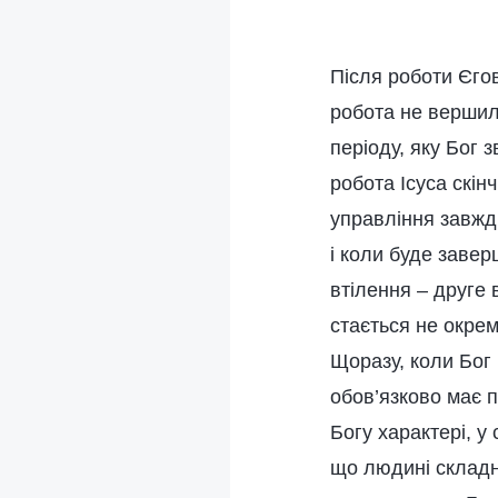
Після роботи Єго
робота не вершил
періоду, яку Бог 
робота Ісуса скі
управління завжд
і коли буде заве
втілення – друге 
стається не окрем
Щоразу, коли Бог 
обов’язково має п
Богу характері, у 
що людині складн