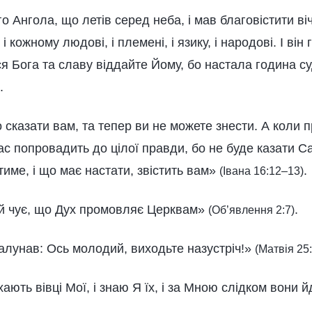
го Ангола, що летів серед неба, і мав благовістити в
 кожному людові, і племені, і язику, і народові. І він
я Бога та славу віддайте Йому, бо настала година с
.
сказати вам, та тепер ви не можете знести. А коли п
ас попровадить до цілої правди, бо не буде казати С
атиме, і що має настати, звістить вам»
.
(Івана 16:12–13)
ай чує, що Дух промовляє Церквам»
.
(Об’явлення 2:7)
залунав: Ось молодий, виходьте назустріч!»
(Матвія 25:
ають вівці Мої, і знаю Я їх, і за Мною слідком вони 