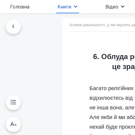
Головна
Книги
Відео
Істини-реальності, у які мусять у
6. Облуда р
це зра
Багато релігійних
відхилюєтесь від
не інша вона, але
Але якби й ми або
нехай буде прокл