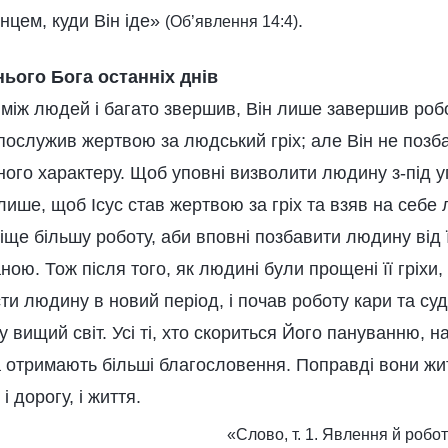
нцем, куди Він іде»
.
(Об’явлення 14:4)
ього Бога останніх днів
 між людей і багато звершив, Він лише завершив роб
 послужив жертвою за людський гріх; але Він не позб
ного характеру. Щоб уповні визволити людину з-під у
лише, щоб Ісус став жертвою за гріх та взяв на себе л
ще більшу роботу, аби вповні позбавити людину від ї
ою. Тож після того, як людині були прощені її гріхи,
ти людину в новий період, і почав роботу кари та суд
 вищий світ. Усі ті, хто скориться Його пануванню, 
 отримають більші благословення. Поправді вони жити
 і дорогу, і життя.
«Слово, т. 1. Явлення й роб