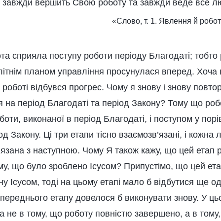
г завжди вершить Свою роботу та завжди веде все л
«Слово, т. 1. Явлення й роб
а сприяла поступу роботи періоду Благодаті; тобто 
літнім планом управління просунулася вперед. Хоча 
й роботі відбувся прогрес. Чому я знову і знову повт
 на період Благодаті та період Закону? Тому що роб
ти, виконаної в період Благодаті, і поступом у порів
од Закону. Ці три етапи тісно взаємозв’язані, і кожна 
’язана з наступною. Чому Я також кажу, що цей етап 
му, що було зроблено Ісусом? Припустімо, що цей ет
ну Ісусом, тоді на цьому етапі мало б відбутися ще одн
переднього етапу довелося б виконувати знову. У ць
а не в тому, що роботу повністю завершено, а в тому