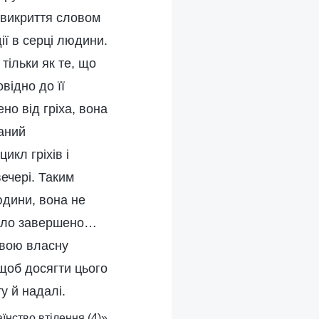
і викриття словом
ії в серці людини.
тільки як те, що
відно до її
ено від гріха, вона
ваний
икл гріхів і
ечері. Таким
юдини, вона не
було завершено…
 свою власну
 щоб досягти цього
у й надалі.
аїнство втілення (4)»