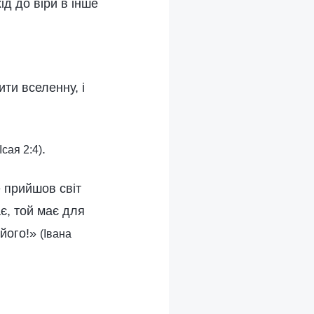
ід до віри в інше
ти вселенну, і
.
(Ісая 2:4)
е прийшов світ
ає, той має для
 його!»
(Івана