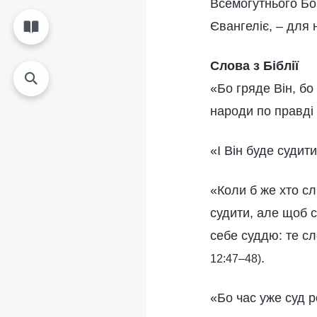
Всемогутнього Бог
Євангеліє, – для 
Слова з Біблії
«Бо гряде Він, бо
народи по правді
«І Він буде судит
«Коли б же хто сл
судити, але щоб с
себе суддю: те сл
.
12:47–48)
«Бо час уже суд 