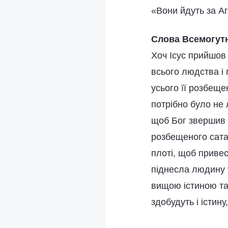
«Вони йдуть за Аг
Слова Всемогутн
Хоч Ісус прийшов
всього людства і
усього її розбеще
потрібно було не 
щоб Бог звершив і
розбещеного сатан
плоті, щоб привес
піднесла людину у
вищою істиною та
здобудуть і істину,