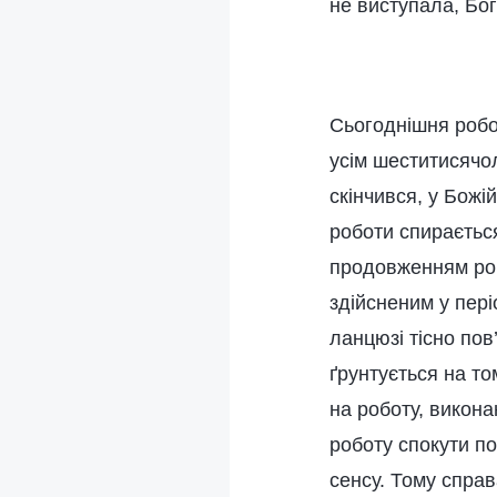
не виступала, Бо
Сьогоднішня робот
усім шеститисячо
скінчився, у Божі
роботи спирається
продовженням робо
здійсненим у пері
ланцюзі тісно пов
ґрунтується на то
на роботу, викона
роботу спокути по
сенсу. Тому справ