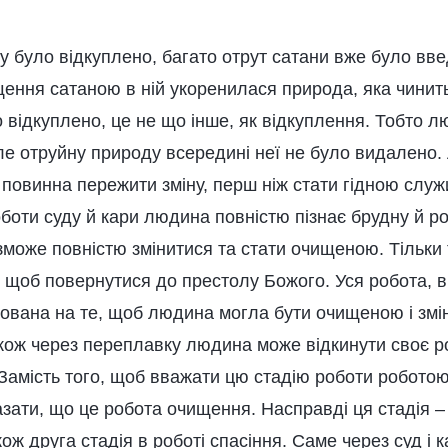
у було відкуплено, багато отрут сатани вже було введ
ення сатаною в ній укоренилася природа, яка чинить 
 відкуплено, це не що інше, як відкуплення. Тобто 
ле отруйну природу всередині неї не було видалено.
 повинна пережити зміну, перш ніж стати гідною служ
боти суду й кари людина повністю пізнає брудну й р
 зможе повністю змінитися та стати очищеною. Тільк
, щоб повернутися до престолу Божого. Уся робота, 
ована на те, щоб людина могла бути очищеною і змін
акож через переплавку людина може відкинути своє 
Замість того, щоб вважати цю стадію роботи роботою
зати, що це робота очищення. Насправді ця стадія –
ож друга стадія в роботі спасіння. Саме через суд і 