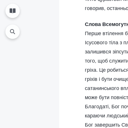
говорив, останнь
Слова Всемогутн
Перше втілення бу
Ісусового тіла з 
залишився зіпсут
того, щоб служити
гріха. Це робиться
гріхів і бути очи
сатанинського вп
може бути повніст
Благодаті, Бог по
караючи людський 
Бог завершить Сво