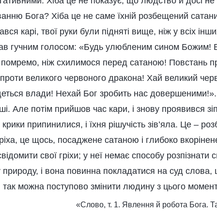
гативними. Хіба це не показує, що людство й досі не 
ванню Бога? Хіба це не саме їхній розбещений сатан
вся карі, твої руки були підняті вище, ніж у всіх інших
кував гучним голосом: «Будь улюбленим сином Божим! 
помремо, ніж схилимося перед сатаною! Повстань п
 проти великого червоного дракона! Хай великий чер
еться влади! Нехай Бог зробить нас довершеними!». 
інші. Але потім прийшов час кари, і знову проявився з
і крики припинилися, і їхня рішучість зів’яла. Це – 
ріха, це щось, посаджене сатаною і глибоко вкорінен
відомити свої гріхи; у неї немає способу розпізнати
 природу, і вона повинна покладатися на суд слова,
и так можна поступово змінити людину з цього момент
«Слово, т. 1. Явлення й робота Бога. Т