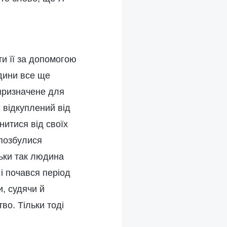
ти її за допомогою
юдини все ще
 призначене для
в відкуплений від
ьнитися від своїх
 позбулися
ьки так людина
 і почався період
и, судячи й
во. Тільки тоді