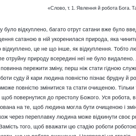
«Слово, т. 1. Явлення й робота Бога. Т
у було відкуплено, багато отрут сатани вже було введ
ення сатаною в ній укоренилася природа, яка чинить 
 відкуплено, це не що інше, як відкуплення. Тобто 
ле отруйну природу всередині неї не було видалено.
 повинна пережити зміну, перш ніж стати гідною служ
боти суду й кари людина повністю пізнає брудну й р
 зможе повністю змінитися та стати очищеною. Тільк
, щоб повернутися до престолу Божого. Уся робота, 
ована на те, щоб людина могла бути очищеною і змін
акож через переплавку людина може відкинути своє 
Замість того, щоб вважати цю стадію роботи роботою