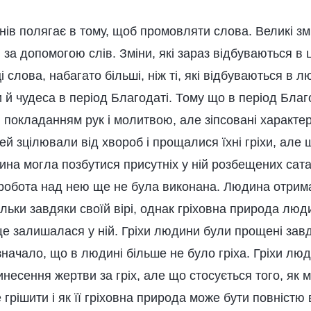
нів полягає в тому, щоб промовляти слова. Великі зм
 за допомогою слів. Зміни, які зараз відбуваються в
 слова, набагато більші, ніж ті, які відбуваються в л
й чудеса в період Благодаті. Тому що в період Благ
 покладанням рук і молитвою, але зіпсовані характ
 зцілювали від хвороб і прощалися їхні гріхи, але 
ина могла позбутися присутніх у ній розбещених сат
я робота над нею ще не була виконана. Людина отрим
ільки завдяки своїй вірі, однак гріховна природа люд
 ще залишалася у ній. Гріхи людини були прощені зав
значало, що в людині більше не було гріха. Гріхи лю
несення жертви за гріх, але що стосується того, як
грішити і як її гріховна природа може бути повністю 