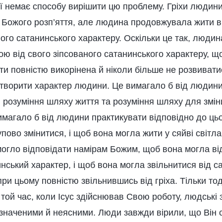
ї немає способу вирішити цю проблему. Гріхи людини
і Божого розп’яття, але людина продовжувала жити в
ого сатанинського характеру. Оскільки це так, людин
ю від свого зіпсованого сатанинського характеру, щоб
и повністю викорінена й ніколи більше не розвивати
творити характер людини. Це вимагало б від людин
, розуміння шляху життя та розуміння шляху для змін
имагало б від людини практикувати відповідно до цьо
пово змінитися, і щоб вона могла жити у сяйві світла,
могло відповідати намірам Божим, щоб вона могла від
нський характер, і щоб вона могла звільнитися від с
ри цьому повністю звільнившись від гріха. Тільки т
 той час, коли Ісус здійснював Свою роботу, людські
значеними й неясними. Люди завжди вірили, що Він с