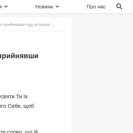
я
Новини
Про нас
в. Чому Божого спасіння можна досягти, лише прийнявши суд останніх днів
 прийнявши
Освяти Ти їх
ого Себе, щоб
 те слово, що Я