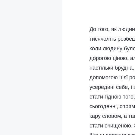
До того, як людин
тисячоліть розбещ
коли людину було
дорогою ціною, а
настільки брудна,
допомогою цієї ро
усередині себе, і
стати гідною того
сьогоденні, спрям
кару словом, а т
стати очищеною. 