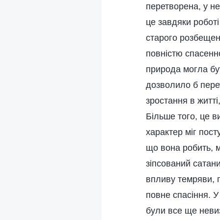
перетворена, у не
це завдяки робот
старого розбещен
повністю спасенно
природа могла бут
дозволило б пере
зростання в житті
Більше того, це в
характер міг посту
що вона робить, 
зіпсований сатани
впливу темряви, п
повне спасіння. У
були все ще неви