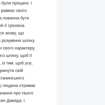
 були прощені, і
 рамках свого
а повинна бути
 її гріховна
ся знову, що
и розуміння шляху
и свого характеру.
го шляху, щоб її
 із тим, щоб усе,
кинути свій
атанинського
оді людина отримає
 знання про Нього
ин Давида, і