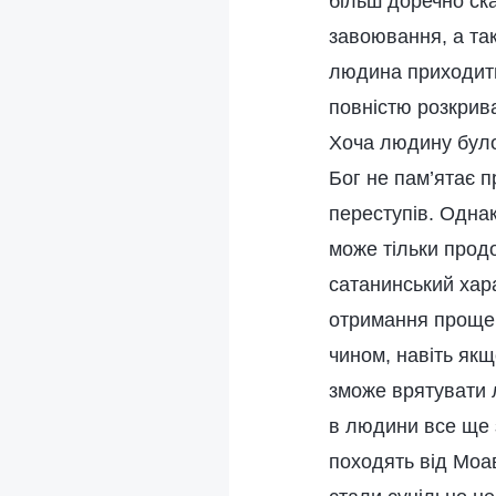
більш доречно ска
завоювання, а так
людина приходить 
повністю розкрива
Хоча людину було 
Бог не пам’ятає п
переступів. Однак,
може тільки прод
сатанинський хара
отримання прощен
чином, навіть як
зможе врятувати 
в людини все ще 
походять від Моа