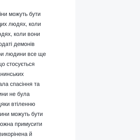
іни можуть бути
 цих людях, коли
юдях, коли вони
одаті демонів
ери людини все ще
що стосується
анинських
ала спасіння та
ини не була
дяки втіленню
дини можуть бути
 можна примусити
викорінена й