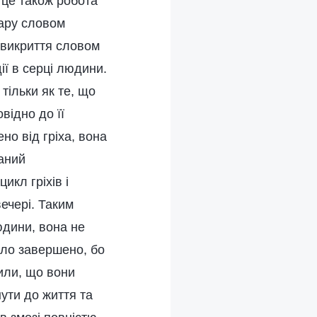
 це також робота
кару словом
і викриття словом
ії в серці людини.
тільки як те, що
відно до її
ено від гріха, вона
ваний
икл гріхів і
ечері. Таким
юдини, вона не
уло завершено, бо
или, що вони
ути до життя та