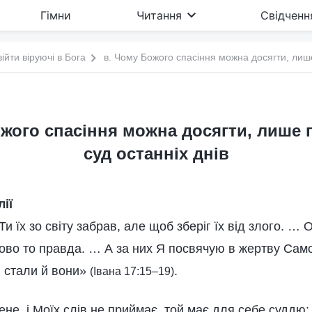
Гімни
Читання
Свідченн
війти віруючі в Бога
ожого спасіння можна досягти, лише
суд останніх днів
лії
и їх зо світу забрав, але щоб зберіг їх від злого. … 
ово то правда. … А за них Я посвячую в жертву Сам
 стали й вони»
.
(Івана 17:15–19)
не, і Моїх слів не приймає, той має для себе суддю: