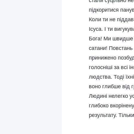
стали суцільно не
підкоритися пану
Коли ти не піддава
Ісуса. І ти вигу
Бога! Ми швидше 
сатани! Повстань
принижено позбуд
голосніші за всі 
людства. Тоді їхн
воно глибше від г
Людині нелегко ус
глибоко вкорінену
результату. Тільк