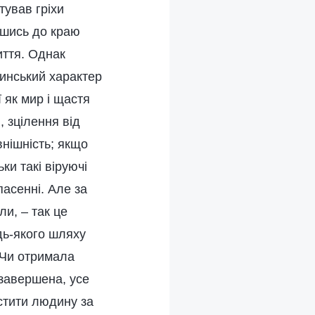
ував гріхи
вшись до краю
життя. Однак
инський характер
 як мир і щастя
, зцілення від
нішність; якщо
ки такі віруючі
пасенні. Але за
и, – так це
удь-якого шляху
. Чи отримала
 завершена, усе
стити людину за