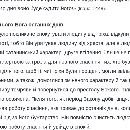
ого дня воно буде судити його!»
.
(Івана 12:48)
ього Бога останніх днів
ло покликане спокутувати людину від гріха, відкупи
плоті, тобто Він урятував людину від хреста, але в л
ий сатанинський характер. Друге втілення більше не
 жертвою за гріх, а для повного спасіння тих, хто бу
 для того, щоб ті, чиї гріхи були прощені, могли звіл
щеними, а також, домоглися зміненого характеру й так
ливу темряви й повернутися до престолу Божого. Тіл
ю освячена. Після того, як період Закону добіг кінця,
чав роботу спасіння, яка триває до останніх днів, кол
рід за його бунтарство, Він повністю очистить людст
ю роботу спасіння й увійде в спокій.