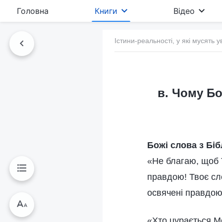
Головна
Книги
Відео
Істини-реальності, у які мусять у
в. Чому Б
Божі слова з Біб
«Не благаю, щоб Т
правдою! Твоє сл
освячені правдою
«Хто цурається Ме