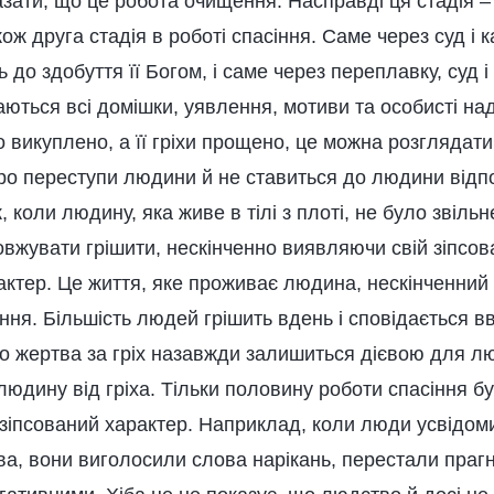
зати, що це робота очищення. Насправді ця стадія –
ож друга стадія в роботі спасіння. Саме через суд і 
до здобуття її Богом, і саме через переплавку, суд 
ються всі домішки, уявлення, мотиви та особисті над
викуплено, а її гріхи прощено, це можна розглядати 
ро переступи людини й не ставиться до людини відпо
 коли людину, яка живе в тілі з плоті, не було звільн
овжувати грішити, нескінченно виявляючи свій зіпсо
ктер. Це життя, яке проживає людина, нескінченний ц
ня. Більшість людей грішить вдень і сповідається вв
що жертва за гріх назавжди залишиться дієвою для л
людину від гріха. Тільки половину роботи спасіння б
зіпсований характер. Наприклад, коли люди усвідом
ва, вони виголосили слова нарікань, перестали прагн