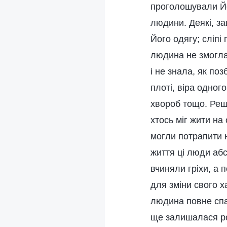
проголошували Йо
людини. Деякі, за
Його одягу; сліпі
людина не змогла
і не знала, як по
плоті, віра одног
хвороб тощо. Реш
хтось міг жити на
могли потрапити н
життя ці люди абс
вчиняли гріхи, а 
для зміни свого х
людина повне спас
ще залишалася ро