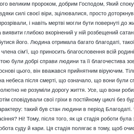
го великим пророком, добрим Господом, Який спокут
вдяки силі своєї віри, зцілювалися, просто доторкну
 прозрівали, і навіть мертві могли бути повернуті до 
 виявити глибоко вкорінений у ній розбещений сатан
збутися його. Людина отримала багато благодаті, такої
о члена сім’ї, що приносить благословення всій родині
тою були добрі справи людини та її благочестива зов
 основі цього, він вважався прийнятним віруючим. Тіль
а небеса після смерті, що означало, що вони були с
олютно не розуміли дорогу життя. Усе, що вони робил
потім сповідували свої гріхи в постійному циклі без б
арактеру: такий був стан людини в період Благодаті
іння? Ні! Тому, після того, як ця стадія роботи була
бота суду й кари. Ця стадія полягає в тому, щоб очи