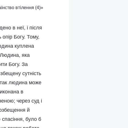
аїнство втілення (4)»
ено в неї, і після
опір Богу. Тому,
людина куплена
 Людина, яка
ити Богу. За
озбещену сутність
и так людина може
виконана в
еною; через суд і
розбещення й
 спасіння, було б