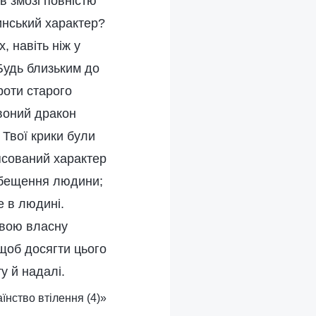
в змозі повністю
инський характер?
, навіть ніж у
Будь близьким до
роти старого
воний дракон
Твої крики були
іпсований характер
розбещення людини;
е в людині.
 свою власну
 щоб досягти цього
у й надалі.
аїнство втілення (4)»