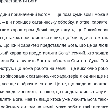
редставляти Бога.
дини призначений Богом, – це поза сумнівом і може 
, – він пройшов сатанинську обробку, а отже, характ
ським характером. Деякі люди кажуть, що Божий харак
о це також проявляється в них, що їхня вдача теж так
, що їхній характер представляє Бога. Що це за люд
ький характер представляти Бога? Усякий, хто заявл
ляє Бога, хулить Бога та ображає Святого Духа! Той 
нструє, що Божа робота на землі – це виключно роб
то зіпсованих сатанинських характерів людини ще не
 усе ще є образом сатани. Це те, що людина вважає 
ки людської плоті; точніше, це представляє сатану 
вляти Бога. Навіть якщо хтось уже любить Бога так
райським життям на землі, може робити такі твердж