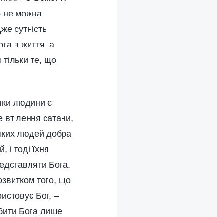
о не можна
же сутність
ога в життя, а
 тільки те, що
инки людини є
 втілення сатани,
яких людей добра
 і тоді їхня
едставляти Бога.
розвитком того, що
ристовує Бог, –
бити Бога лише