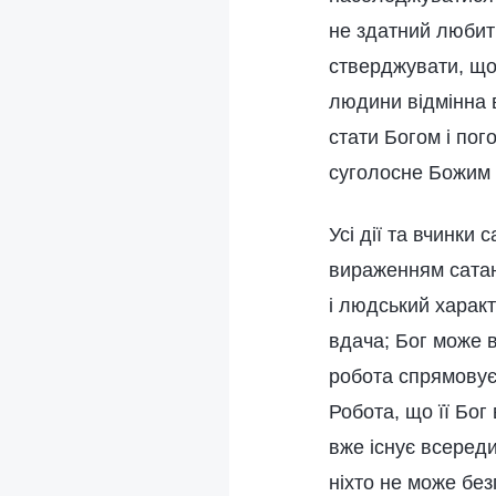
не здатний любит
стверджувати, що
людини відмінна в
стати Богом і пог
суголосне Божим 
Усі дії та вчинки
вираженням сатан
і людський харак
вдача; Бог може в
робота спрямовує
Робота, що її Бог
вже існує всереди
ніхто не може бе