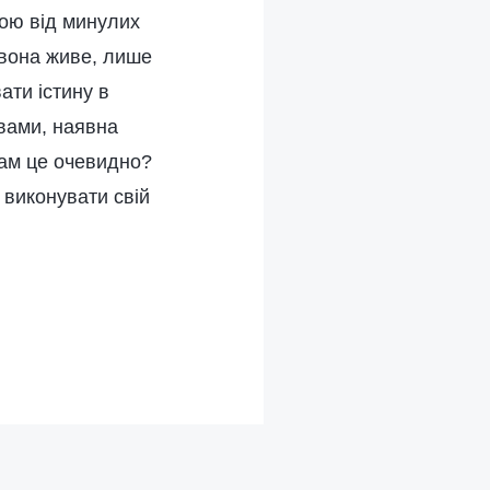
ою від минулих
 вона живе, лише
ати істину в
овами, наявна
вам це очевидно?
 виконувати свій