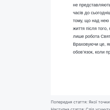
не представляють
часів до сьогодн
тому, що над нею
життя після того,
лише робота Свят
Враховуючи це, як
обов’язок, коли 
Попередня стаття:
Якої точки
Наступна стаття:
Слід усунут