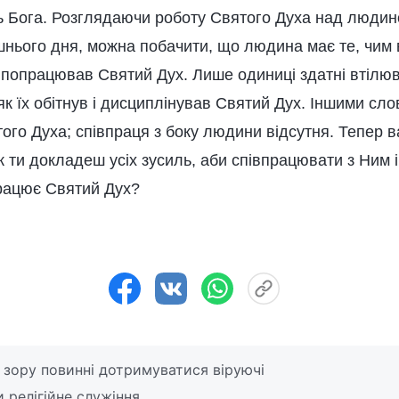
 Бога. Розглядаючи роботу Святого Духа над людин
ішнього дня, можна побачити, що людина має те, чим
 попрацював Святий Дух. Лише одиниці здатні втілюв
 як їх обітнув і дисциплінував Святий Дух. Іншими сл
ого Духа; співпраця з боку людини відсутня. Тепер 
 ти докладеш усіх зусиль, аби співпрацювати з Ним і
працює Святий Дух?
 зору повинні дотримуватися віруючі
и релігійне служіння