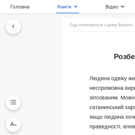
Головна
Книги
Відео
Суд починається з дому Божого
Розбе
Людина одвіку жи
неспроможна вирва
зіпсованим. Можн
сатанинський хар
якщо людина хоче
праведності, впев