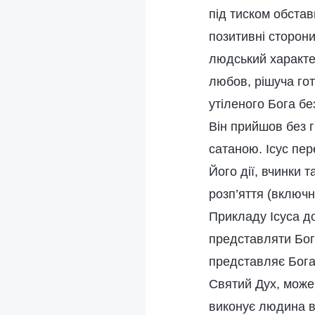
під тиском обстав
позитивні сторони
людський характе
любов, рішуча гот
утіленого Бога бе
Він прийшов без 
сатаною. Ісус пер
Його дії, вчинки
розп’яття (включн
Прикладу Ісуса д
представляти Бога
представляє Бога,
Святий Дух, може
виконує людина від