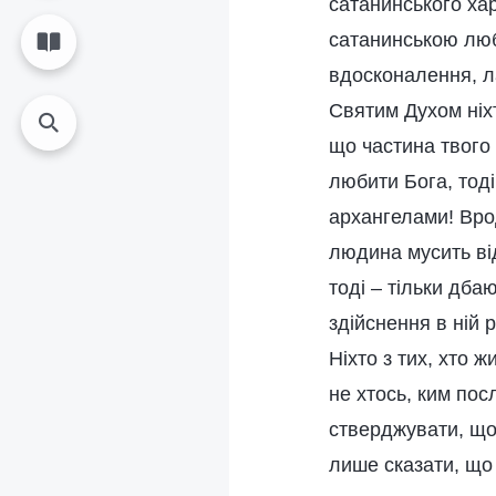
сатанинського ха
сатанинською люб
вдосконалення, л
Святим Духом ніх
що частина твого
любити Бога, тоді
архангелами! Вро
людина мусить ві
тоді – тільки дба
здійснення в ній 
Ніхто з тих, хто 
не хтось, ким по
стверджувати, що 
лише сказати, що