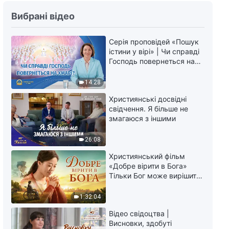
Вибрані відео
Серія проповідей «Пошук
істини у вірі» | Чи справді
Господь повернеться на
хмарі?
14:28
Християнські досвідні
свідчення. Я більше не
змагаюся з іншими
26:08
Християнський фільм
«Добре вірити в Бога»
Тільки Бог може вирішити
душевний біль
1:32:04
Відео свідоцтва |
Висновки, здобуті