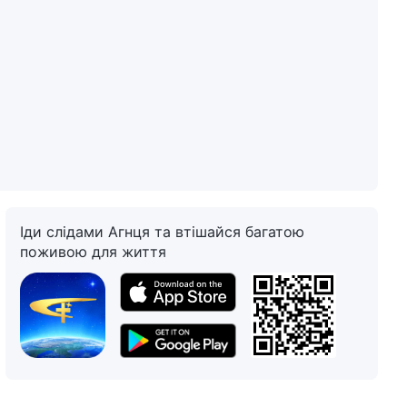
Іди слідами Агнця та втішайся багатою
поживою для життя