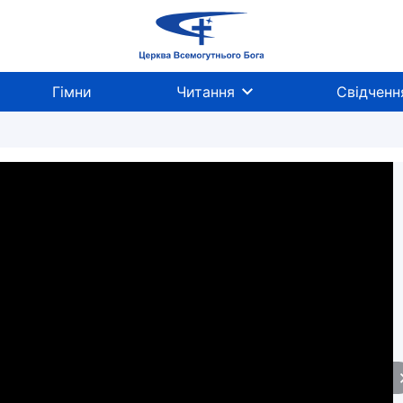
Гімни
Читання
Свідченн