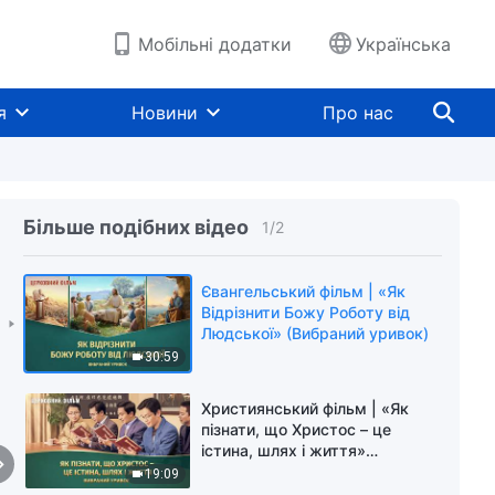
Мобільні додатки
Українська
я
Новини
Про нас
Більше подібних відео
1
/
2
Євангельський фільм | «Як
Відрізнити Божу Роботу від
Людської» (Вибраний уривок)
30:59
Християнський фільм | «Як
пізнати, що Христос – це
істина, шлях і життя»
(Вибраний уривок)
19:09