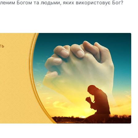
іленим Богом та людьми, яких використовує Бог?
ть