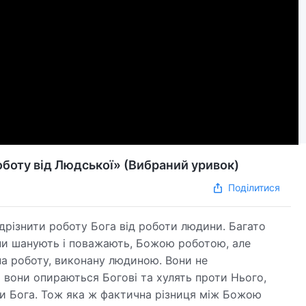
оботу від Людської» (Вибраний уривок)
Поділитися
відрізнити роботу Бога від роботи людини. Багато
они шанують і поважають, Божою роботою, але
 на роботу, виконану людиною. Вони не
вони опираються Богові та хулять проти Нього,
ами Бога. Тож яка ж фактична різниця між Божою