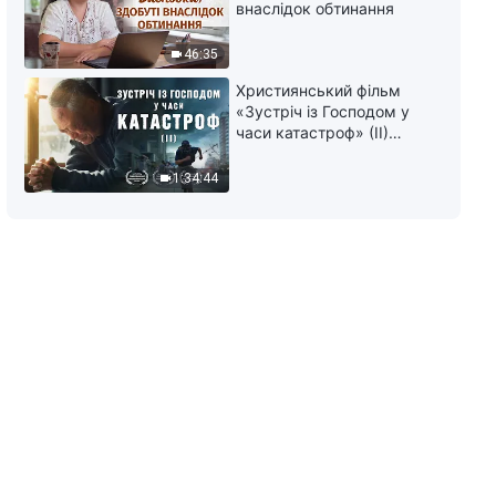
внаслідок обтинання
46:35
Християнський фільм
«Зустріч із Господом у
часи катастроф» (II)
наближається велике
лихо на землі, хто зможе
1:34:44
отримати Боже спасіння?