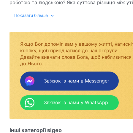
роботою та людською? Яка суттєва різниця між ут
Показати більше
Якщо Бог допоміг вам у вашому житті, натисні
кнопку, щоб приєднатися до нашої групи.
Давайте вивчати слова Бога, щоб наблизитися
до Нього.
Зв’язок із нами в Messenger
Зв’язок із нами у WhatsApp
Інші категорії відео