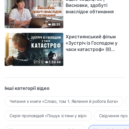
Висновки, здобуті
внаслідок обтинання
46:35
Християнський фільм
«Зустріч із Господом у
часи катастроф» (II)
наближається велике
лихо на землі, хто зможе
1:34:44
отримати Боже спасіння?
Інші категорії відео
Читання з книги «Слово, том 1. Явлення й робота Бога»
Серія проповідей «Пошук істини у вірі»
Свідчення про