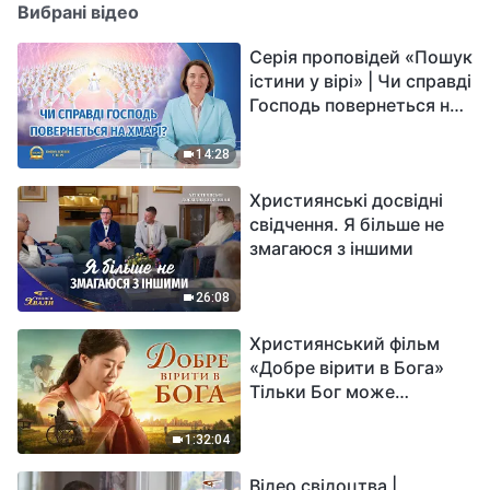
Вибрані відео
Серія проповідей «Пошук
істини у вірі» | Чи справді
Господь повернеться на
хмарі?
14:28
Християнські досвідні
свідчення. Я більше не
змагаюся з іншими
26:08
Християнський фільм
«Добре вірити в Бога»
Тільки Бог може
вирішити душевний біль
1:32:04
Відео свідоцтва |