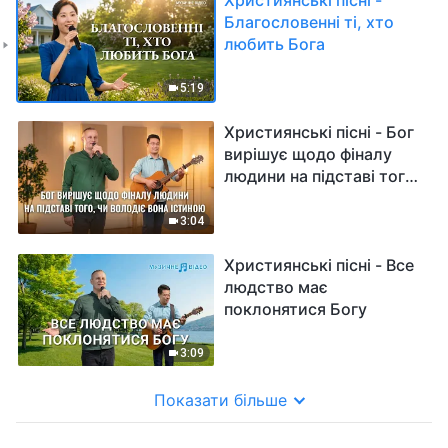
Благословенні ті, хто
любить Бога
5:19
Християнські пісні - Бог
вирішує щодо фіналу
людини на підставі того,
чи володіє вона істиною
3:04
Християнські пісні - Все
людство має
поклонятися Богу
3:09
Показати більше