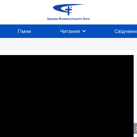
Гімни
Читання
Свідченн