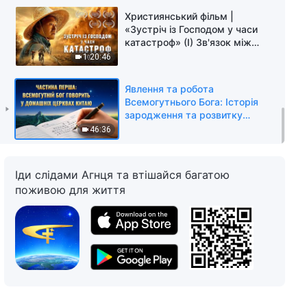
Християнський фільм |
«Зустріч із Господом у часи
катастроф» (I) Зв'язок між
поверненням Господа та
1:20:46
великими катастрофами
Явлення та робота
Всемогутнього Бога: Історія
зародження та розвитку
Церкви Всемогутнього Бога
46:36
(Частина перша)
Іди слідами Агнця та втішайся багатою
поживою для життя