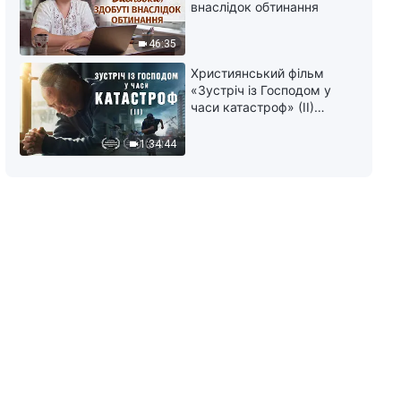
внаслідок обтинання
46:35
Християнський фільм
«Зустріч із Господом у
часи катастроф» (II)
наближається велике
лихо на землі, хто зможе
1:34:44
отримати Боже спасіння?