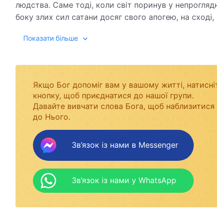
людства. Саме тоді, коли світ поринув у непрогляд
боку злих сил сатани досяг свого апогею, на сході, 
рік, втілений Син Людський, Всемогутній Бог з'яви
Показати більше
виконувати роботу. Там Він почав виконувати робо
документальний фільм насамперед зображує справж
домашніх церквах і почав виконувати Свою роботу т
обранці ширили ці сучасні слова Всемогутнього Бо
Якщо Бог допоміг вам у вашому житті, натисні
здобували шлях до практики й насолоджувалися б
кнопку, щоб приєднатися до нашої групи.
Святим Духом.
Давайте вивчати слова Бога, щоб наблизитися
до Нього.
Зв’язок із нами в Messenger
Зв’язок із нами у WhatsApp