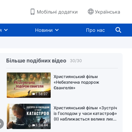
3:01:05
Мобільні додатки
Українська
Християнський фільм «Стукіт
у двері» як зустріти пришестя
Господа Ісуса в останні дні
я
Новини
Про нас
2:37:43
Християнський фільм «Який
прекрасний голос»
Більше подібних відео
30
/
30
2:00:33
Християнський фільм
«Небезпечна подорож
Євангелія»
1:58:07
Християнський фільм «Зустріч
із Господом у часи катастроф»
(II) наближається велике лихо
на землі, хто зможе отримати
1:34:44
Боже спасіння?