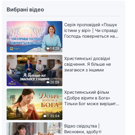
Вибрані відео
Серія проповідей «Пошук
істини у вірі» | Чи справді
Господь повернеться на
хмарі?
14:28
Християнські досвідні
свідчення. Я більше не
змагаюся з іншими
26:08
Християнський фільм
«Добре вірити в Бога»
Тільки Бог може вирішити
душевний біль
1:32:04
Відео свідоцтва |
Висновки, здобуті