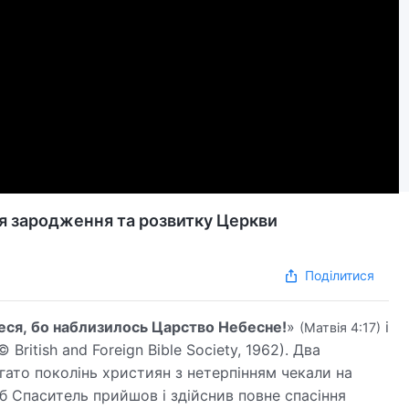
ія зародження та розвитку Церкви
Поділитися
еся, бо наблизилось Царство Небесне!
»
і
(Матвія 4:17)
© British and Foreign Bible Society, 1962). Два
агато поколінь християн з нетерпінням чекали на
б Спаситель прийшов і здійснив повне спасіння