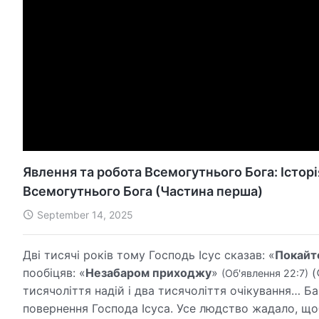
Явлення та робота Всемогутнього Бога: Істор
Всемогутнього Бога (Частина перша)
September 14, 2025
Дві тисячі років тому Господь Ісус сказав: «
Покайт
пообіцяв: «
Незабаром приходжу
»
(
(Об'явлення 22:7)
тисячоліття надій і два тисячоліття очікування… Б
повернення Господа Ісуса. Усе людство жадало, що